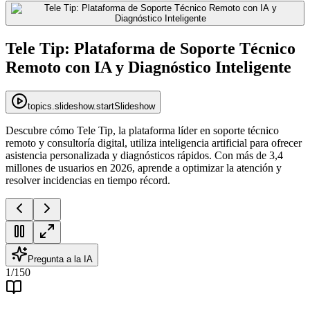
Tele Tip: Plataforma de Soporte Técnico
Remoto con IA y Diagnóstico Inteligente
topics.slideshow.startSlideshow
Descubre cómo Tele Tip, la plataforma líder en soporte técnico
remoto y consultoría digital, utiliza inteligencia artificial para ofrecer
asistencia personalizada y diagnósticos rápidos. Con más de 3,4
millones de usuarios en 2026, aprende a optimizar la atención y
resolver incidencias en tiempo récord.
Pregunta a la IA
1
/
150