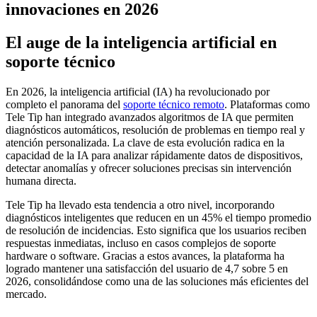
innovaciones en 2026
El auge de la inteligencia artificial en
soporte técnico
En 2026, la inteligencia artificial (IA) ha revolucionado por
completo el panorama del
soporte técnico remoto
. Plataformas como
Tele Tip han integrado avanzados algoritmos de IA que permiten
diagnósticos automáticos, resolución de problemas en tiempo real y
atención personalizada. La clave de esta evolución radica en la
capacidad de la IA para analizar rápidamente datos de dispositivos,
detectar anomalías y ofrecer soluciones precisas sin intervención
humana directa.
Tele Tip ha llevado esta tendencia a otro nivel, incorporando
diagnósticos inteligentes que reducen en un 45% el tiempo promedio
de resolución de incidencias. Esto significa que los usuarios reciben
respuestas inmediatas, incluso en casos complejos de soporte
hardware o software. Gracias a estos avances, la plataforma ha
logrado mantener una satisfacción del usuario de 4,7 sobre 5 en
2026, consolidándose como una de las soluciones más eficientes del
mercado.