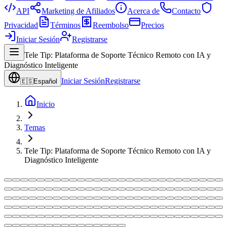
API
Marketing de Afiliados
Acerca de
Contacto
Privacidad
Términos
Reembolso
Precios
Iniciar Sesión
Registrarse
Tele Tip: Plataforma de Soporte Técnico Remoto con IA y
Diagnóstico Inteligente
Iniciar Sesión
Registrarse
🇪🇸
Español
Inicio
Temas
Tele Tip: Plataforma de Soporte Técnico Remoto con IA y
Diagnóstico Inteligente