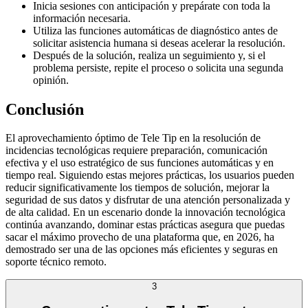
Inicia sesiones con anticipación y prepárate con toda la
información necesaria.
Utiliza las funciones automáticas de diagnóstico antes de
solicitar asistencia humana si deseas acelerar la resolución.
Después de la solución, realiza un seguimiento y, si el
problema persiste, repite el proceso o solicita una segunda
opinión.
Conclusión
El aprovechamiento óptimo de Tele Tip en la resolución de
incidencias tecnológicas requiere preparación, comunicación
efectiva y el uso estratégico de sus funciones automáticas y en
tiempo real. Siguiendo estas mejores prácticas, los usuarios pueden
reducir significativamente los tiempos de solución, mejorar la
seguridad de sus datos y disfrutar de una atención personalizada y
de alta calidad. En un escenario donde la innovación tecnológica
continúa avanzando, dominar estas prácticas asegura que puedas
sacar el máximo provecho de una plataforma que, en 2026, ha
demostrado ser una de las opciones más eficientes y seguras en
soporte técnico remoto.
3