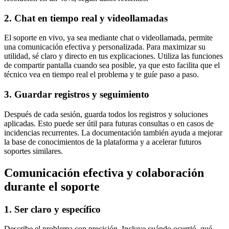
2. Chat en tiempo real y videollamadas
El soporte en vivo, ya sea mediante chat o videollamada, permite
una comunicación efectiva y personalizada. Para maximizar su
utilidad, sé claro y directo en tus explicaciones. Utiliza las funciones
de compartir pantalla cuando sea posible, ya que esto facilita que el
técnico vea en tiempo real el problema y te guíe paso a paso.
3. Guardar registros y seguimiento
Después de cada sesión, guarda todos los registros y soluciones
aplicadas. Esto puede ser útil para futuras consultas o en casos de
incidencias recurrentes. La documentación también ayuda a mejorar
la base de conocimientos de la plataforma y a acelerar futuros
soportes similares.
Comunicación efectiva y colaboración
durante el soporte
1. Ser claro y específico
Describe el problema con precisión. Incluye cuándo ocurrió, qué