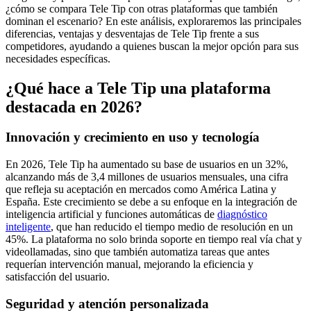
¿cómo se compara Tele Tip con otras plataformas que también
dominan el escenario? En este análisis, exploraremos las principales
diferencias, ventajas y desventajas de Tele Tip frente a sus
competidores, ayudando a quienes buscan la mejor opción para sus
necesidades específicas.
¿Qué hace a Tele Tip una plataforma
destacada en 2026?
Innovación y crecimiento en uso y tecnología
En 2026, Tele Tip ha aumentado su base de usuarios en un 32%,
alcanzando más de 3,4 millones de usuarios mensuales, una cifra
que refleja su aceptación en mercados como América Latina y
España. Este crecimiento se debe a su enfoque en la integración de
inteligencia artificial y funciones automáticas de
diagnóstico
inteligente
, que han reducido el tiempo medio de resolución en un
45%. La plataforma no solo brinda soporte en tiempo real vía chat y
videollamadas, sino que también automatiza tareas que antes
requerían intervención manual, mejorando la eficiencia y
satisfacción del usuario.
Seguridad y atención personalizada