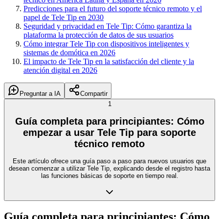
Predicciones para el futuro del soporte técnico remoto y el
papel de Tele Tip en 2030
Seguridad y privacidad en Tele Tip: Cómo garantiza la
plataforma la protección de datos de sus usuarios
Cómo integrar Tele Tip con dispositivos inteligentes y
sistemas de domótica en 2026
El impacto de Tele Tip en la satisfacción del cliente y la
atención digital en 2026
Preguntar a IA
Compartir
1
Guía completa para principiantes: Cómo
empezar a usar Tele Tip para soporte
técnico remoto
Este artículo ofrece una guía paso a paso para nuevos usuarios que
desean comenzar a utilizar Tele Tip, explicando desde el registro hasta
las funciones básicas de soporte en tiempo real.
Guía completa para principiantes: Cómo