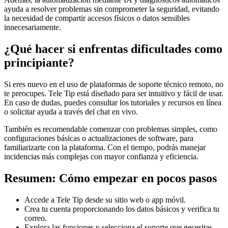
ayuda a resolver problemas sin comprometer la seguridad, evitando
la necesidad de compartir accesos físicos o datos sensibles
innecesariamente.
¿Qué hacer si enfrentas dificultades como
principiante?
Si eres nuevo en el uso de plataformas de soporte técnico remoto, no
te preocupes. Tele Tip está diseñado para ser intuitivo y fácil de usar.
En caso de dudas, puedes consultar los tutoriales y recursos en línea
o solicitar ayuda a través del chat en vivo.
También es recomendable comenzar con problemas simples, como
configuraciones básicas o actualizaciones de software, para
familiarizarte con la plataforma. Con el tiempo, podrás manejar
incidencias más complejas con mayor confianza y eficiencia.
Resumen: Cómo empezar en pocos pasos
Accede a Tele Tip desde su sitio web o app móvil.
Crea tu cuenta proporcionando los datos básicos y verifica tu
correo.
Explora las funciones y selecciona el soporte que necesitas.