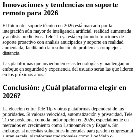
Innovaciones y tendencias en soporte
remoto para 2026
El futuro del soporte técnico en 2026 está marcado por la
integración aún mayor de inteligencia artificial, realidad aumentada
y análisis predictivos. Tele Tip ya está explorando funciones de
soporte proactivo con análisis anticipados y soporte en realidad
aumentada, facilitando la resolución de problemas complejos a
distancia.
Las plataformas que inviertan en estas tecnologías y mantengan un
enfoque en seguridad y experiencia del usuario serán las que lideren
en los próximos años.
Conclusión: ¿Cuál plataforma elegir en
2026?
La elección entre Tele Tip y otras plataformas dependerá de tus
prioridades. Si valoras velocidad, automatización y privacidad, Tele
Tip se posiciona como la mejor opción en 2026, especialmente en
mercados en crecimiento como Latinoamérica y España. Sin
embargo, si necesitas soluciones integradas para gestión empresarial
a gran escala, plataformas tradicionales como LogMeIn o