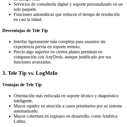
Servicios de consultoría digital y soporte personalizado en un
solo paquete.
Funciones automáticas que reducen el tiempo de resolución
en casi la mitad.
Desventajas de Tele Tip
Interfaz ligeramente más compleja para usuarios sin
experiencia previa en soporte remoto.
Precio algo superior en ciertos planes premium en
comparación con AnyDesk, aunque justificado por sus
funciones avanzadas.
3. Tele Tip vs. LogMeIn
Ventajas de Tele Tip
Orientación más enfocada en soporte técnico y diagnóstico
inteligente.
Mayor rapidez en atención a casos prioritarios por su sistema
automatizado.
Mayor cobertura en regiones en desarrollo, como América
Latina.