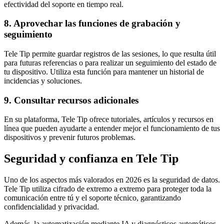
efectividad del soporte en tiempo real.
8. Aprovechar las funciones de grabación y
seguimiento
Tele Tip permite guardar registros de las sesiones, lo que resulta útil
para futuras referencias o para realizar un seguimiento del estado de
tu dispositivo. Utiliza esta función para mantener un historial de
incidencias y soluciones.
9. Consultar recursos adicionales
En su plataforma, Tele Tip ofrece tutoriales, artículos y recursos en
línea que pueden ayudarte a entender mejor el funcionamiento de tus
dispositivos y prevenir futuros problemas.
Seguridad y confianza en Tele Tip
Uno de los aspectos más valorados en 2026 es la seguridad de datos.
Tele Tip utiliza cifrado de extremo a extremo para proteger toda la
comunicación entre tú y el soporte técnico, garantizando
confidencialidad y privacidad.
Además, la automatización mediante IA y diagnósticos automáticos