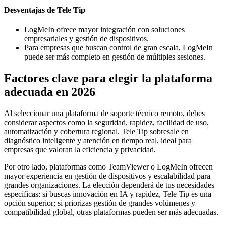
Desventajas de Tele Tip
LogMeIn ofrece mayor integración con soluciones
empresariales y gestión de dispositivos.
Para empresas que buscan control de gran escala, LogMeIn
puede ser más completo en gestión de múltiples sesiones.
Factores clave para elegir la plataforma
adecuada en 2026
Al seleccionar una plataforma de soporte técnico remoto, debes
considerar aspectos como la seguridad, rapidez, facilidad de uso,
automatización y cobertura regional. Tele Tip sobresale en
diagnóstico inteligente y atención en tiempo real, ideal para
empresas que valoran la eficiencia y privacidad.
Por otro lado, plataformas como TeamViewer o LogMeIn ofrecen
mayor experiencia en gestión de dispositivos y escalabilidad para
grandes organizaciones. La elección dependerá de tus necesidades
específicas: si buscas innovación en IA y rapidez, Tele Tip es una
opción superior; si priorizas gestión de grandes volúmenes y
compatibilidad global, otras plataformas pueden ser más adecuadas.