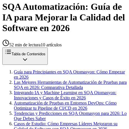
SQA Automatización: Guía de
IA para Mejorar la Calidad del
Software en 2026
52
min de lectura
10
artículos
Tabla de Contenidos
Guía para Principiantes en SQA Otomasyon: Cómo Empezar
en 2026
Las Mejores Herramientas de Automatización de Pruebas para
SQA en 2026: Comparativa Detallada
Integrando IA y Machine Learning en SQA Otomasyon:
Innovaciones y Casos de Éxito en 2026
Automatización de Pruebas en Entornos DevOps: Cómo
Optimizar tu Pipeline de CI/CD en 2026
Tendencias y Predicciones en SQA Otomasyon para 2026: Lo
Que Debes Saber
Casos de Estudio: Cómo Empresas Líderes Mejoraron su
Calidad de Software con SQA Otomasyon en 2026