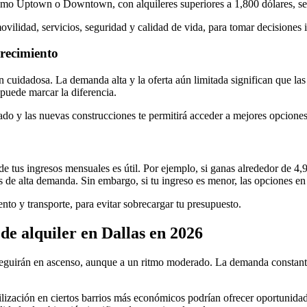
 como Uptown o Downtown, con alquileres superiores a 1,800 dólares, se
vilidad, servicios, seguridad y calidad de vida, para tomar decisiones
crecimiento
n cuidadosa. La demanda alta y la oferta aún limitada significan que l
 puede marcar la diferencia.
o y las nuevas construcciones te permitirá acceder a mejores opciones y
tus ingresos mensuales es útil. Por ejemplo, si ganas alrededor de 4,9
s de alta demanda. Sin embargo, si tu ingreso es menor, las opciones e
to y transporte, para evitar sobrecargar tu presupuesto.
de alquiler en Dallas en 2026
 seguirán en ascenso, aunque a un ritmo moderado. La demanda constante,
abilización en ciertos barrios más económicos podrían ofrecer oportunid