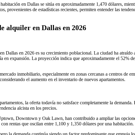
habitación en Dallas se sitúa en aproximadamente 1,470 dólares, mientr
atos, provenientes de estadísticas recientes, permiten entender las ten
de alquiler en Dallas en 2026
en Dallas en 2026 es su crecimiento poblacional. La ciudad ha atraído a
a en expansión. La proyección indica que aproximadamente el 52% de los
mercado inmobiliario, especialmente en zonas cercanas a centros de emp
considerando el aumento en el inventario de nuevos apartamentos.
artamentos, la oferta todavía no satisface completamente la demanda. E
endencia alcista en los precios.
o Uptown, Downtown y Oak Lawn, han contribuido a ampliar las opcione
 con rentas que oscilan entre 1,100 y 1,350 dólares por una habitación.
 pero la demanda continúa siendo un factor predominante que empuja los