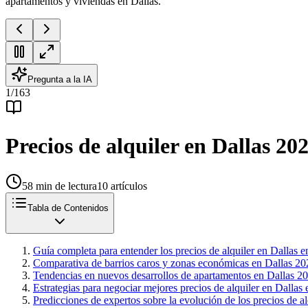
apartamentos y viviendas en Dallas.
Pregunta a la IA
1
/
163
Precios de alquiler en Dallas 20
58
min de lectura
10
artículos
Tabla de Contenidos
Guía completa para entender los precios de alquiler en Dallas en
Comparativa de barrios caros y zonas económicas en Dallas 20
Tendencias en nuevos desarrollos de apartamentos en Dallas 20
Estrategias para negociar mejores precios de alquiler en Dallas
Predicciones de expertos sobre la evolución de los precios de a