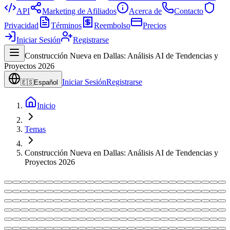
API
Marketing de Afiliados
Acerca de
Contacto
Privacidad
Términos
Reembolso
Precios
Iniciar Sesión
Registrarse
Construcción Nueva en Dallas: Análisis AI de Tendencias y
Proyectos 2026
Iniciar Sesión
Registrarse
🇪🇸
Español
Inicio
Temas
Construcción Nueva en Dallas: Análisis AI de Tendencias y
Proyectos 2026