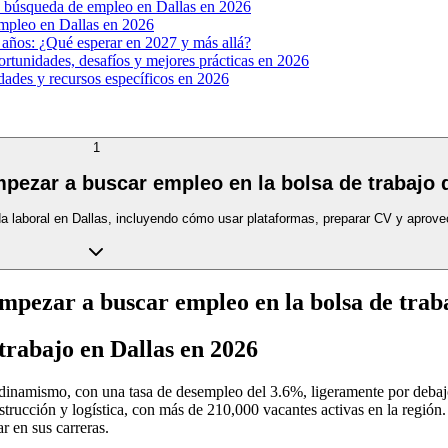
tu búsqueda de empleo en Dallas en 2026
empleo en Dallas en 2026
 años: ¿Qué esperar en 2027 y más allá?
portunidades, desafíos y mejores prácticas en 2026
dades y recursos específicos en 2026
1
pezar a buscar empleo en la bolsa de trabajo 
da laboral en Dallas, incluyendo cómo usar plataformas, preparar CV y aprove
pezar a buscar empleo en la bolsa de traba
 trabajo en Dallas en 2026
 dinamismo, con una tasa de desempleo del 3.6%, ligeramente por deba
trucción y logística, con más de 210,000 vacantes activas en la región. 
 en sus carreras.