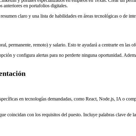
LinkedIn y portales especializados en empleos en Texas. Crear un perfil
s anteriores en portafolios digitales.
esumen claro y una lista de habilidades en áreas tecnológicas o de inter
ral, permanente, remoto) y salario. Esto te ayudará a centrarte en las ofe
 opción y configura alertas para no perderte ninguna oportunidad. Ademá
sentación
specíficas en tecnologías demandadas, como React, Node.js, IA o comput
que coincidan con los requisitos del puesto. Incluye palabras clave de la