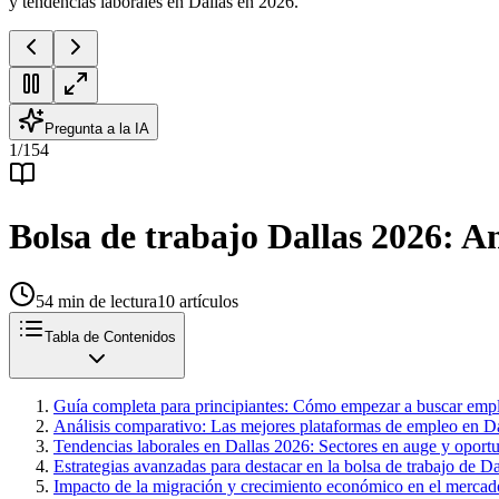
y tendencias laborales en Dallas en 2026.
Pregunta a la IA
1
/
154
Bolsa de trabajo Dallas 2026: An
54
min de lectura
10
artículos
Tabla de Contenidos
Guía completa para principiantes: Cómo empezar a buscar emple
Análisis comparativo: Las mejores plataformas de empleo en Da
Tendencias laborales en Dallas 2026: Sectores en auge y oport
Estrategias avanzadas para destacar en la bolsa de trabajo de 
Impacto de la migración y crecimiento económico en el mercad