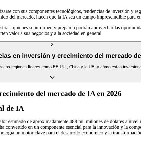
liarizarse con sus componentes tecnológicos, tendencias de inversión y r
nido del mercado, hacen que la IA sea un campo imprescindible para emp
trias, quienes se informen y preparen podrán aprovechar las oportunida
rten valor a sus negocios y a la sociedad en general.
2
cias en inversión y crecimiento del mercado de
endo las regiones líderes como EE.UU., China y la UE, y cómo estas inversion
crecimiento del mercado de IA en 2026
al de IA
lor estimado de aproximadamente 488 mil millones de dólares a nivel m
 convertido en un componente esencial para la innovación y la competi
nología un motor clave para el desarrollo económico y la transformación