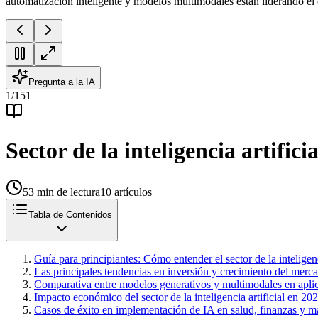
automatización inteligente y modelos multimodales están liderando el
Pregunta a la IA
1
/
151
Sector de la inteligencia artific
53
min de lectura
10
artículos
Tabla de Contenidos
Guía para principiantes: Cómo entender el sector de la inteligenc
Las principales tendencias en inversión y crecimiento del mer
Comparativa entre modelos generativos y multimodales en apli
Impacto económico del sector de la inteligencia artificial en 2
Casos de éxito en implementación de IA en salud, finanzas y 