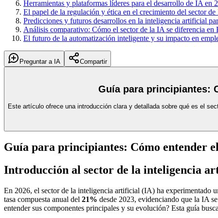
Herramientas y plataformas líderes para el desarrollo de IA en 
El papel de la regulación y ética en el crecimiento del sector de
Predicciones y futuros desarrollos en la inteligencia artificial p
Análisis comparativo: Cómo el sector de la IA se diferencia e
El futuro de la automatización inteligente y su impacto en emp
Preguntar a IA
Compartir
Guía para principiantes: C
Este artículo ofrece una introducción clara y detallada sobre qué es el s
Guía para principiantes: Cómo entender el
Introducción al sector de la inteligencia art
En 2026, el sector de la inteligencia artificial (IA) ha experimentad
tasa compuesta anual del
21%
desde 2023, evidenciando que la IA se 
entender sus componentes principales y su evolución? Esta guía busca 