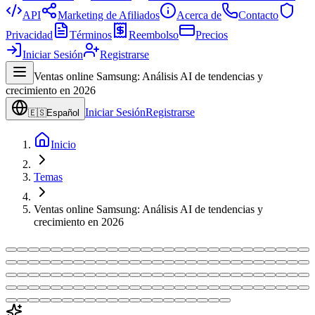
API
Marketing de Afiliados
Acerca de
Contacto
Privacidad
Términos
Reembolso
Precios
Iniciar Sesión
Registrarse
Ventas online Samsung: Análisis AI de tendencias y
crecimiento en 2026
Iniciar Sesión
Registrarse
🇪🇸
Español
Inicio
Temas
Ventas online Samsung: Análisis AI de tendencias y
crecimiento en 2026