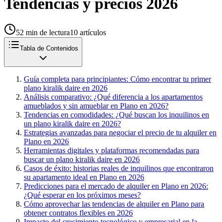
Tendencias y precios 2026
52
min de lectura
10
artículos
Tabla de Contenidos
Guía completa para principiantes: Cómo encontrar tu primer
plano kiralik daire en 2026
Análisis comparativo: ¿Qué diferencia a los apartamentos
amueblados y sin amueblar en Plano en 2026?
Tendencias en comodidades: ¿Qué buscan los inquilinos en
un plano kiralik daire en 2026?
Estrategias avanzadas para negociar el precio de tu alquiler en
Plano en 2026
Herramientas digitales y plataformas recomendadas para
buscar un plano kiralik daire en 2026
Casos de éxito: historias reales de inquilinos que encontraron
su apartamento ideal en Plano en 2026
Predicciones para el mercado de alquiler en Plano en 2026:
¿Qué esperar en los próximos meses?
Cómo aprovechar las tendencias de alquiler en Plano para
obtener contratos flexibles en 2026
Impacto del crecimiento tecnológico y empresarial en la