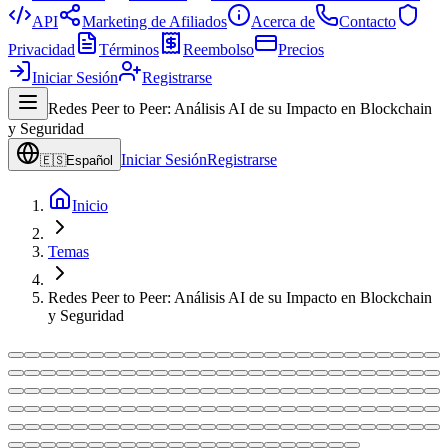
API
Marketing de Afiliados
Acerca de
Contacto
Privacidad
Términos
Reembolso
Precios
Iniciar Sesión
Registrarse
Redes Peer to Peer: Análisis AI de su Impacto en Blockchain
y Seguridad
Iniciar Sesión
Registrarse
🇪🇸
Español
Inicio
Temas
Redes Peer to Peer: Análisis AI de su Impacto en Blockchain
y Seguridad