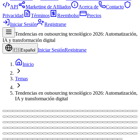
API
Marketing de Afiliados
Acerca de
Contacto
Privacidad
Términos
Reembolso
Precios
Iniciar Sesión
Registrarse
Tendencias en outsourcing tecnológico 2026: Automatización,
IA y transformación digital
Iniciar Sesión
Registrarse
🇪🇸
Español
Inicio
Temas
Tendencias en outsourcing tecnológico 2026: Automatización,
IA y transformación digital