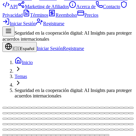
API
Marketing de Afiliados
Acerca de
Contacto
Privacidad
Términos
Reembolso
Precios
Iniciar Sesión
Registrarse
Seguridad en la cooperación digital: AI Insights para proteger
acuerdos internacionales
Iniciar Sesión
Registrarse
🇪🇸
Español
Inicio
Temas
Seguridad en la cooperación digital: AI Insights para proteger
acuerdos internacionales