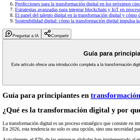
Predicciones para la transformación digital en los próximos cin
Estrategias avanzadas para integrar blockchain y IoT en proces
El papel del talento digital en la transformación digital y cómo d
Sostenibilidad digital: cómo la transformación digital impulsa l
Preguntar a IA
Compartir
Guía para principi
Este artículo ofrece una introducción completa a la transformación di
Guía para principiantes en
transformación 
¿Qué es la transformación digital y por q
La transformación digital es un proceso estratégico que consiste en int
En 2026, esta tendencia no solo es una opción, sino una necesidad pa
Actualmente, el 87% de las empresas globales han implementado al menos