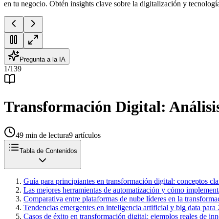
en tu negocio. Obtén insights clave sobre la digitalización y tecnolog
Pregunta a la IA
1
/
139
Transformación Digital: Análisi
49
min de lectura
9
artículos
Tabla de Contenidos
Guía para principiantes en transformación digital: conceptos cl
Las mejores herramientas de automatización y cómo implementa
Comparativa entre plataformas de nube líderes en la transforma
Tendencias emergentes en inteligencia artificial y big data para
Casos de éxito en transformación digital: ejemplos reales de i