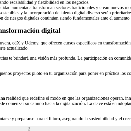
ndo escalabilidad y flexibilidad en los negocios.
alidad aumentada transforman sectores tradicionales y crean nuevos mo
ostenibles y la incorporación de talento digital diverso serán prioritario
ón de riesgos digitales continúan siendo fundamentales ante el aumento
ansformación digital
sera, edX y Udemy, que ofrecen cursos específicos en transformación d
rte actualizado.
strias te brindará una visión más profunda. La participación en comunidade
queños proyectos piloto en tu organización para poner en práctica los c
 una realidad que redefine el modo en que las organizaciones operan, i
e comenzar su camino hacia la digitalización. La clave está en adoptar 
entarse y prepararse para el futuro, asegurando la sostenibilidad y el c
2