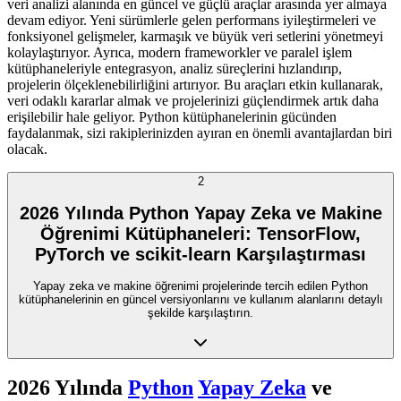
veri analizi alanında en güncel ve güçlü araçlar arasında yer almaya
devam ediyor. Yeni sürümlerle gelen performans iyileştirmeleri ve
fonksiyonel gelişmeler, karmaşık ve büyük veri setlerini yönetmeyi
kolaylaştırıyor. Ayrıca, modern frameworkler ve paralel işlem
kütüphaneleriyle entegrasyon, analiz süreçlerini hızlandırıp,
projelerin ölçeklenebilirliğini artırıyor. Bu araçları etkin kullanarak,
veri odaklı kararlar almak ve projelerinizi güçlendirmek artık daha
erişilebilir hale geliyor. Python kütüphanelerinin gücünden
faydalanmak, sizi rakiplerinizden ayıran en önemli avantajlardan biri
olacak.
2
2026 Yılında Python Yapay Zeka ve Makine
Öğrenimi Kütüphaneleri: TensorFlow,
PyTorch ve scikit-learn Karşılaştırması
Yapay zeka ve makine öğrenimi projelerinde tercih edilen Python
kütüphanelerinin en güncel versiyonlarını ve kullanım alanlarını detaylı
şekilde karşılaştırın.
2026 Yılında
Python
Yapay Zeka
ve