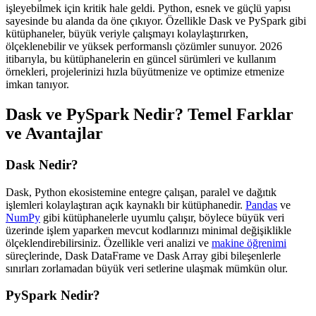
işleyebilmek için kritik hale geldi. Python, esnek ve güçlü yapısı
sayesinde bu alanda da öne çıkıyor. Özellikle Dask ve PySpark gibi
kütüphaneler, büyük veriyle çalışmayı kolaylaştırırken,
ölçeklenebilir ve yüksek performanslı çözümler sunuyor. 2026
itibarıyla, bu kütüphanelerin en güncel sürümleri ve kullanım
örnekleri, projelerinizi hızla büyütmenize ve optimize etmenize
imkan tanıyor.
Dask ve PySpark Nedir? Temel Farklar
ve Avantajlar
Dask Nedir?
Dask, Python ekosistemine entegre çalışan, paralel ve dağıtık
işlemleri kolaylaştıran açık kaynaklı bir kütüphanedir.
Pandas
ve
NumPy
gibi kütüphanelerle uyumlu çalışır, böylece büyük veri
üzerinde işlem yaparken mevcut kodlarınızı minimal değişiklikle
ölçeklendirebilirsiniz. Özellikle veri analizi ve
makine öğrenimi
süreçlerinde, Dask DataFrame ve Dask Array gibi bileşenlerle
sınırları zorlamadan büyük veri setlerine ulaşmak mümkün olur.
PySpark Nedir?