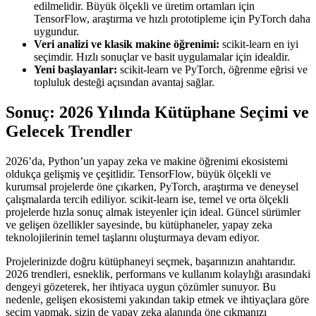
edilmelidir. Büyük ölçekli ve üretim ortamları için
TensorFlow, araştırma ve hızlı prototipleme için PyTorch daha
uygundur.
Veri analizi ve klasik makine öğrenimi:
scikit-learn en iyi
seçimdir. Hızlı sonuçlar ve basit uygulamalar için idealdir.
Yeni başlayanlar:
scikit-learn ve PyTorch, öğrenme eğrisi ve
topluluk desteği açısından avantaj sağlar.
Sonuç: 2026 Yılında Kütüphane Seçimi ve
Gelecek Trendler
2026’da, Python’un yapay zeka ve makine öğrenimi ekosistemi
oldukça gelişmiş ve çeşitlidir. TensorFlow, büyük ölçekli ve
kurumsal projelerde öne çıkarken, PyTorch, araştırma ve deneysel
çalışmalarda tercih ediliyor. scikit-learn ise, temel ve orta ölçekli
projelerde hızla sonuç almak isteyenler için ideal. Güncel sürümler
ve gelişen özellikler sayesinde, bu kütüphaneler, yapay zeka
teknolojilerinin temel taşlarını oluşturmaya devam ediyor.
Projelerinizde doğru kütüphaneyi seçmek, başarınızın anahtarıdır.
2026 trendleri, esneklik, performans ve kullanım kolaylığı arasındaki
dengeyi gözeterek, her ihtiyaca uygun çözümler sunuyor. Bu
nedenle, gelişen ekosistemi yakından takip etmek ve ihtiyaçlara göre
seçim yapmak, sizin de yapay zeka alanında öne çıkmanızı