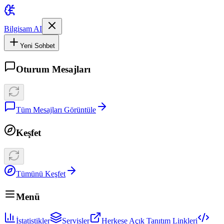
Bilgisam AI
Yeni Sohbet
Oturum Mesajları
Tüm Mesajları Görüntüle
Keşfet
Tümünü Keşfet
Menü
İstatistikler
Servisler
Herkese Açık Tanıtım Linkleri