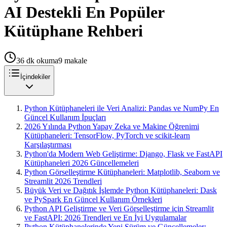
AI Destekli En Popüler
Kütüphane Rehberi
36
dk okuma
9
makale
İçindekiler
Python Kütüphaneleri ile Veri Analizi: Pandas ve NumPy En
Güncel Kullanım İpuçları
2026 Yılında Python Yapay Zeka ve Makine Öğrenimi
Kütüphaneleri: TensorFlow, PyTorch ve scikit-learn
Karşılaştırması
Python'da Modern Web Geliştirme: Django, Flask ve FastAPI
Kütüphaneleri 2026 Güncellemeleri
Python Görselleştirme Kütüphaneleri: Matplotlib, Seaborn ve
Streamlit 2026 Trendleri
Büyük Veri ve Dağıtık İşlemde Python Kütüphaneleri: Dask
ve PySpark En Güncel Kullanım Örnekleri
Python API Geliştirme ve Veri Görselleştirme için Streamlit
ve FastAPI: 2026 Trendleri ve En İyi Uygulamalar
Python Kütüphanelerinde Yeni Sürüm ve Güncellemeler: