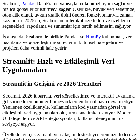
Seaborn,
Pandas
DataFrame yapısıyla mükemmel uyum sağlar ve
hızlıca görseller oluşturmayı sağlar. Özellikle, büyük veri setlerinde,
otomatik olarak uygun grafik tipini öneren fonksiyonlarıyla zaman
kazandırır. 2026'da, Seaborn'un interaktif özellikleri ve özel tema
seçenekleri, raporlama ve sunumlar için tercih edilmesini sağlıyor.
İş akışında, Seaborn ile birlikte Pandas ve
NumPy
kullanmak, veri
hazırlama ve görselleştirme süreçlerini bütünsel hale getirir ve
projeleri daha verimli hale getirir.
Streamlit: Hızlı ve Etkileşimli Veri
Uygulamaları
Streamlit'in Gelişimi ve 2026 Trendleri
Streamlit, 2026 itibarıyla, veri görselleştirme ve interaktif uygulama
geliştirmede en popüler frameworklerden biri olmaya devam ediyor.
Yenilenen özellikleriyle, kullanıcıların kod yazmadan görsel ve
etkileşimli veri uygulamaları oluşturmasına imkan tanıyor. Modern
UI bileşenleri ve API entegrasyonları, kullanıcı deneyimini üst
seviyeye taşıyor.
Özellikle, gerçek zamanlı veri akışını destekleyen yeni özellikleri ve