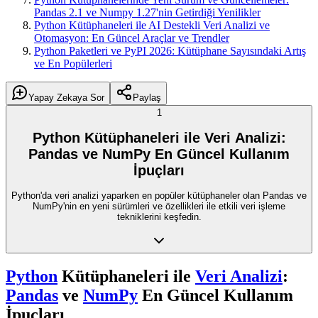
Pandas 2.1 ve Numpy 1.27'nin Getirdiği Yenilikler
Python Kütüphaneleri ile AI Destekli Veri Analizi ve
Otomasyon: En Güncel Araçlar ve Trendler
Python Paketleri ve PyPI 2026: Kütüphane Sayısındaki Artış
ve En Popülerleri
Yapay Zekaya Sor
Paylaş
1
Python Kütüphaneleri ile Veri Analizi:
Pandas ve NumPy En Güncel Kullanım
İpuçları
Python'da veri analizi yaparken en popüler kütüphaneler olan Pandas ve
NumPy'nin en yeni sürümleri ve özellikleri ile etkili veri işleme
tekniklerini keşfedin.
Python
Kütüphaneleri ile
Veri Analizi
:
Pandas
ve
NumPy
En Güncel Kullanım
İpuçları