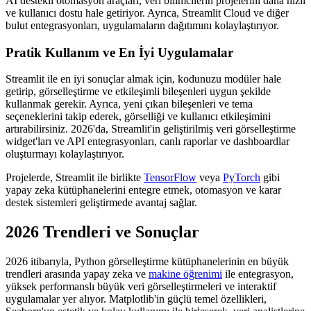
AI destekli otomasyon araçları, veri bilimcilerin projelerini daha hızlı
ve kullanıcı dostu hale getiriyor. Ayrıca, Streamlit Cloud ve diğer
bulut entegrasyonları, uygulamaların dağıtımını kolaylaştırıyor.
Pratik Kullanım ve En İyi Uygulamalar
Streamlit ile en iyi sonuçlar almak için, kodunuzu modüler hale
getirip, görselleştirme ve etkileşimli bileşenleri uygun şekilde
kullanmak gerekir. Ayrıca, yeni çıkan bileşenleri ve tema
seçeneklerini takip ederek, görselliği ve kullanıcı etkileşimini
artırabilirsiniz. 2026'da, Streamlit'in geliştirilmiş veri görselleştirme
widget'ları ve API entegrasyonları, canlı raporlar ve dashboardlar
oluşturmayı kolaylaştırıyor.
Projelerde, Streamlit ile birlikte
TensorFlow
veya
PyTorch
gibi
yapay zeka kütüphanelerini entegre etmek, otomasyon ve karar
destek sistemleri geliştirmede avantaj sağlar.
2026 Trendleri ve Sonuçlar
2026 itibarıyla, Python görselleştirme kütüphanelerinin en büyük
trendleri arasında yapay zeka ve
makine öğrenimi
ile entegrasyon,
yüksek performanslı büyük veri görselleştirmeleri ve interaktif
uygulamalar yer alıyor. Matplotlib'in güçlü temel özellikleri,