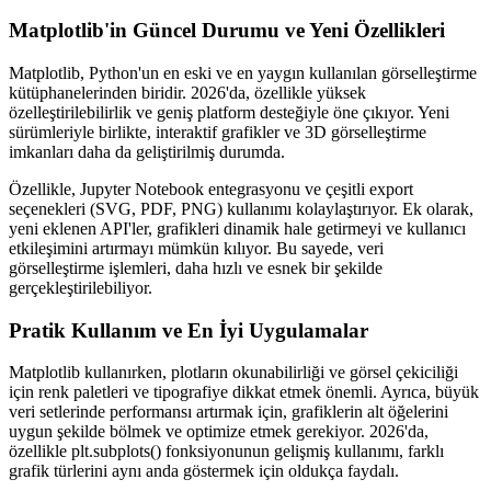
Matplotlib'in Güncel Durumu ve Yeni Özellikleri
Matplotlib, Python'un en eski ve en yaygın kullanılan görselleştirme
kütüphanelerinden biridir. 2026'da, özellikle yüksek
özelleştirilebilirlik ve geniş platform desteğiyle öne çıkıyor. Yeni
sürümleriyle birlikte, interaktif grafikler ve 3D görselleştirme
imkanları daha da geliştirilmiş durumda.
Özellikle, Jupyter Notebook entegrasyonu ve çeşitli export
seçenekleri (SVG, PDF, PNG) kullanımı kolaylaştırıyor. Ek olarak,
yeni eklenen API'ler, grafikleri dinamik hale getirmeyi ve kullanıcı
etkileşimini artırmayı mümkün kılıyor. Bu sayede, veri
görselleştirme işlemleri, daha hızlı ve esnek bir şekilde
gerçekleştirilebiliyor.
Pratik Kullanım ve En İyi Uygulamalar
Matplotlib kullanırken, plotların okunabilirliği ve görsel çekiciliği
için renk paletleri ve tipografiye dikkat etmek önemli. Ayrıca, büyük
veri setlerinde performansı artırmak için, grafiklerin alt öğelerini
uygun şekilde bölmek ve optimize etmek gerekiyor. 2026'da,
özellikle plt.subplots() fonksiyonunun gelişmiş kullanımı, farklı
grafik türlerini aynı anda göstermek için oldukça faydalı.