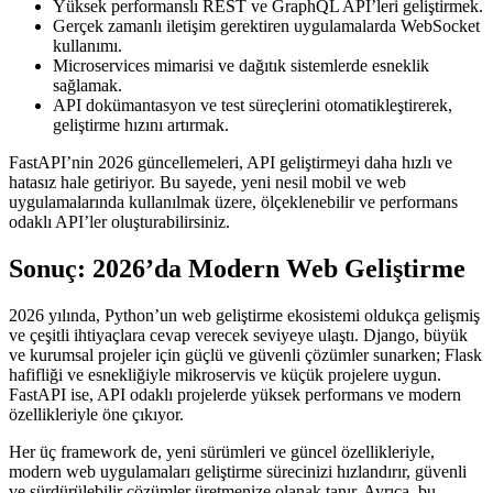
Yüksek performanslı REST ve GraphQL API’leri geliştirmek.
Gerçek zamanlı iletişim gerektiren uygulamalarda WebSocket
kullanımı.
Microservices mimarisi ve dağıtık sistemlerde esneklik
sağlamak.
API dokümantasyon ve test süreçlerini otomatikleştirerek,
geliştirme hızını artırmak.
FastAPI’nin 2026 güncellemeleri, API geliştirmeyi daha hızlı ve
hatasız hale getiriyor. Bu sayede, yeni nesil mobil ve web
uygulamalarında kullanılmak üzere, ölçeklenebilir ve performans
odaklı API’ler oluşturabilirsiniz.
Sonuç: 2026’da Modern Web Geliştirme
2026 yılında, Python’un web geliştirme ekosistemi oldukça gelişmiş
ve çeşitli ihtiyaçlara cevap verecek seviyeye ulaştı. Django, büyük
ve kurumsal projeler için güçlü ve güvenli çözümler sunarken; Flask
hafifliği ve esnekliğiyle mikroservis ve küçük projelere uygun.
FastAPI ise, API odaklı projelerde yüksek performans ve modern
özellikleriyle öne çıkıyor.
Her üç framework de, yeni sürümleri ve güncel özellikleriyle,
modern web uygulamaları geliştirme sürecinizi hızlandırır, güvenli
ve sürdürülebilir çözümler üretmenize olanak tanır. Ayrıca, bu