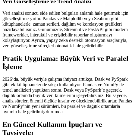
Veri Görselleştirme ve Trend Analizi
Veri analizi sonucu elde edilen bulguları anlamlı hale getirmek için
görselleştirme şarttır. Pandas ve Matplotlib veya Seaborn gibi
kütüphanelerle, zaman serileri, dağılım ve korelasyon grafikleri
hazırlayabilirsiniz. Günümüzde, Streamlit ve FastAPI gibi modern
frameworkler, interaktif ve erişilebilir raporlar oluşturmayı
kolaylaştırıyor. Ayrıca, yapay zeka destekli otomasyon araçlarıyla,
veri görselleştirme süreçleri otomatik hale getirilebilir.
Pratik Uygulama: Büyük Veri ve Paralel
İşleme
2026’da, büyük veriyle çalışma ihtiyacı arttıkça, Dask ve PySpark
gibi ek kütüphaneler de sıkça kullanılıyor. Pandas ve NumPy ile
temel analizleri yaptıktan sonra, Dask veya PySpark’e geçerek,
dağıtık ortamda büyük veri kümelerini işleyebilirsiniz. Bu sayede,
analiz süreleri önemli ölçüde kısalır ve ölçeklenebilirlik artar. Pandas
ve NumPy’nin yeni sürümleri, bu paralel ve dağıtık ortamlarla
uyumlu hale getirilmiş durumda.
En Güncel Kullanım İpuçları ve
Tavsiyeler