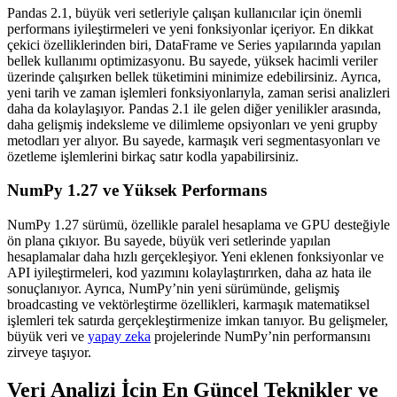
Pandas 2.1, büyük veri setleriyle çalışan kullanıcılar için önemli
performans iyileştirmeleri ve yeni fonksiyonlar içeriyor. En dikkat
çekici özelliklerinden biri, DataFrame ve Series yapılarında yapılan
bellek kullanımı optimizasyonu. Bu sayede, yüksek hacimli veriler
üzerinde çalışırken bellek tüketimini minimize edebilirsiniz. Ayrıca,
yeni tarih ve zaman işlemleri fonksiyonlarıyla, zaman serisi analizleri
daha da kolaylaşıyor. Pandas 2.1 ile gelen diğer yenilikler arasında,
daha gelişmiş indeksleme ve dilimleme opsiyonları ve yeni grupby
metodları yer alıyor. Bu sayede, karmaşık veri segmentasyonları ve
özetleme işlemlerini birkaç satır kodla yapabilirsiniz.
NumPy 1.27 ve Yüksek Performans
NumPy 1.27 sürümü, özellikle paralel hesaplama ve GPU desteğiyle
ön plana çıkıyor. Bu sayede, büyük veri setlerinde yapılan
hesaplamalar daha hızlı gerçekleşiyor. Yeni eklenen fonksiyonlar ve
API iyileştirmeleri, kod yazımını kolaylaştırırken, daha az hata ile
sonuçlanıyor. Ayrıca, NumPy’nin yeni sürümünde, gelişmiş
broadcasting ve vektörleştirme özellikleri, karmaşık matematiksel
işlemleri tek satırda gerçekleştirmenize imkan tanıyor. Bu gelişmeler,
büyük veri ve
yapay zeka
projelerinde NumPy’nin performansını
zirveye taşıyor.
Veri Analizi İçin En Güncel Teknikler ve