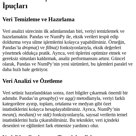
İpuçları
Veri Temizleme ve Hazırlama
Veri analizi sürecinin ilk adımlarından biri, veriyi temizlemek ve
hazırlamaktır. Pandas ve NumPy ile, eksik verileri tespit edip
doldurma veya silme işlemlerini kolayca yapabilirsiniz. Örneğin,
Pandas’ta
dropna()
ve
fillna()
fonksiyonlarıyla, eksik değerleri
yönetmek oldukça pratik. Ayrıca, veri tiplerini optimize etmek ve
gereksiz sütunları kaldırmak, analiz performansını artırır. Güncel
olarak, Pandas ve NumPy’nin yeni sürümleri, bu işlemleri paralel ve
daha hızlı hale getiriyor.
Veri Analizi ve Özetleme
Veri setiniz hazırlandıktan sonra, özet bilgiler çıkarmak önemli bir
adımdır. Pandas’ın
groupby()
ve
agg()
metodlarıyla, veriyi farklı
kategorilere ayırıp, toplam, ortalama ve medyan gibi özet
istatistiklerini kolayca hesaplayabilirsiniz. Ayrıca, NumPy’nin
mean()
,
median()
ve
std()
fonksiyonlarıyla, sayısal verilerin temel
istatistiklerini hızla çıkarabilirsiniz. Bu teknikler, veri içindeki
desenleri ve eğilimleri fark etmenize yardımcı olur.