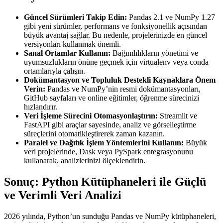
Güncel Sürümleri Takip Edin:
Pandas 2.1 ve NumPy 1.27
gibi yeni sürümler, performans ve fonksiyonellik açısından
büyük avantaj sağlar. Bu nedenle, projelerinizde en güncel
versiyonları kullanmak önemli.
Sanal Ortamlar Kullanın:
Bağımlılıkların yönetimi ve
uyumsuzlukların önüne geçmek için virtualenv veya conda
ortamlarıyla çalışın.
Dokümantasyon ve Topluluk Destekli Kaynaklara Önem
Verin:
Pandas ve NumPy’nin resmi dokümantasyonları,
GitHub sayfaları ve online eğitimler, öğrenme sürecinizi
hızlandırır.
Veri İşleme Sürecini Otomasyonlaştırın:
Streamlit ve
FastAPI gibi araçlar sayesinde, analiz ve görselleştirme
süreçlerini otomatikleştirerek zaman kazanın.
Paralel ve Dağıtık İşlem Yöntemlerini Kullanın:
Büyük
veri projelerinde, Dask veya PySpark entegrasyonunu
kullanarak, analizlerinizi ölçeklendirin.
Sonuç: Python Kütüphaneleri ile Güçlü
ve Verimli Veri Analizi
2026 yılında, Python’un sunduğu Pandas ve NumPy kütüphaneleri,