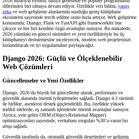
2026 itibarıyla Python, dünya genelinde en popüler programlama
dillerinden biri olmaya devam ediyor. Özellikle veri bilimi,
yapay
zeka
ve web geliştirme alanlarında sunduğu geniş kütüphane
ekosistemi sayesinde tercih edilme oranı hızla artıyor. Web geliştirme
konusunda, Django, Flask ve FastAPI gibi frameworkler öne
çıkıyor ve her biri kendine özgü avantajlar sunuyor. Bu makalede,
2026 yılındaki en güncel sürümleri ve yeni özellikleriyle bu üç
kütüphaneyi derinlemesine inceleyecek, modern web projelerinizi
hızlandıracak en iyi uygulamaları paylaşacağız.
Django 2026: Güçlü ve Ölçeklenebilir
Web Çözümleri
Güncellemeler ve Yeni Özellikler
Django, 2026’da büyük bir güncelleme alarak, performans ve
güvenlik alanında önemli iyileştirmeler sağladı. Django 4.3 sürümü
ile birlikte, asenkron destek güçlendirildi. Bu, özellikle yüksek
trafikli sitelerde, eş zamanlı işlemlerde önemli avantajlar sunuyor.
Ayrıca, yeni gelen ORM (Object-Relational Mapper)
optimizasyonları sayesinde, veritabanı sorguları %30’a varan hız
artışı sağladı.
Güvenlik tarafında da, otomatik güvenlik denetimleri ve gelişmiş