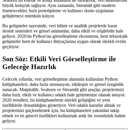
Seaborn'un estetik ve kolay kullanımı ile birleşerek, veri analistlerine
büyük kolaylık sağlıyor. Aynı zamanda, Streamlit gibi modern
frameworkler, hızlı prototipleme ve kullanıcı dostu uygulama
geliştirmeyi mümkün kılıyor.
Bu gelişmeler sayesinde, veri bilimi ve analitik projelerde karar
destek sistemleri ve görsel anlatımlar, daha etkili ve erişilebilir hale
geliyor. 2026'da Python'un görselleştirme ekosistemi, hem teknolojik
gelişmeler hem de kullanıcı ihtiyaçlarına uygun olarak sürekli evrim
geçiriyor.
Son Söz: Etkili Veri Görselleştirme ile
Geleceğe Hazırlık
Gelecek yıllarda, veri görselleştirme alanında kullanılan Python
kütüphaneleri, daha fazla otomasyon, etkileşim ve görsel zenginlik
sunacak. Matplotlib, Seaborn ve Streamlit gibi araçlar, projelerinizi
daha hızlı, etkili ve kullanıcı odaklı hale getirmenize olanak tanıyor.
2026 trendleri, bu kütüphanelerin sürekli geliştiğini ve yeni
özelliklerle donatıldığını gösteriyor. Veri odaklı kararlar almak ve
projelerinizi güçlendirmek için, bu kütüphaneleri yakından takip
etmek ve en güncel özellikleri kullanmak artık bir zorunluluk haline
geliyor.