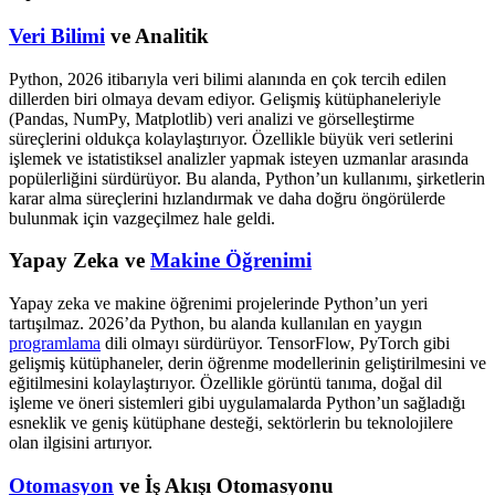
Veri Bilimi
ve Analitik
Python, 2026 itibarıyla veri bilimi alanında en çok tercih edilen
dillerden biri olmaya devam ediyor. Gelişmiş kütüphaneleriyle
(Pandas, NumPy, Matplotlib) veri analizi ve görselleştirme
süreçlerini oldukça kolaylaştırıyor. Özellikle büyük veri setlerini
işlemek ve istatistiksel analizler yapmak isteyen uzmanlar arasında
popülerliğini sürdürüyor. Bu alanda, Python’un kullanımı, şirketlerin
karar alma süreçlerini hızlandırmak ve daha doğru öngörülerde
bulunmak için vazgeçilmez hale geldi.
Yapay Zeka ve
Makine Öğrenimi
Yapay zeka ve makine öğrenimi projelerinde Python’un yeri
tartışılmaz. 2026’da Python, bu alanda kullanılan en yaygın
programlama
dili olmayı sürdürüyor. TensorFlow, PyTorch gibi
gelişmiş kütüphaneler, derin öğrenme modellerinin geliştirilmesini ve
eğitilmesini kolaylaştırıyor. Özellikle görüntü tanıma, doğal dil
işleme ve öneri sistemleri gibi uygulamalarda Python’un sağladığı
esneklik ve geniş kütüphane desteği, sektörlerin bu teknolojilere
olan ilgisini artırıyor.
Otomasyon
ve İş Akışı Otomasyonu