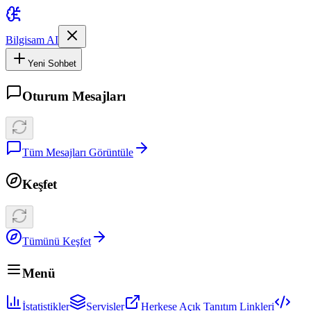
Bilgisam AI
Yeni Sohbet
Oturum Mesajları
Tüm Mesajları Görüntüle
Keşfet
Tümünü Keşfet
Menü
İstatistikler
Servisler
Herkese Açık Tanıtım Linkleri