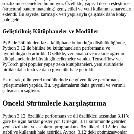
sözdizimi seçenekleri bulunuyor. Özellikle, yapısal desen eşleştirme
(structural pattern matching) genişletildi ve yeni kullanım senaryoları
eklendi. Bu sayede, karmaşık veri yapılarıyla çalışmak daha kolay
hale geldi.
Geliştirilmiş Kütüphaneler ve Modüller
PyPI'de 550 binden fazla kütüphane bulunduğu düşünüldüğünde,
Python 3.12 ile birlikte bu kütüphanelerin performansı ve
uyumluluğu da artırıldı. Özellikle, veri analizi ve makine öğrenimi
kütüphanelerinde büyük güncellemeler yapıldı. TensorFlow ve
PyTorch gibi popüler yapay zeka kütüphaneleri, yeni sürümlerle
birlikte daha hızlı ve daha güvenilir hale getirildi.
Ek olarak, dilin yerel modüllerinde de güvenlik ve performans
iyileştirmeleri yapıldı. Bu, uygulamaların daha güvenli ve verimli
çalışmasını sağlıyor.
Önceki Sürümlerle Karşılaştırma
Python 3.12, özellikle performans ve dil özellikleri açısından 3.11’e
göre belirgin farklar gösteriyor. Örneğin, 3.11 sürümünde getirilen
yeni sözdizimi ve asenkron programlama özellikleri, 3.12’de daha
stabil ve kullanışlı hale getirildi. Ayrıca, 3.12’deki optimizasyonlar