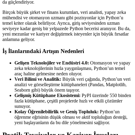
da güçlendiriyor.
Birçok büyük şirket ve finans kurumları, veri analisti, yapay zeka
mühendisi ve otomasyon uzmanı gibi pozisyonlar için Python’u
temel kriter olarak belirliyor. Ayrıca, giriş seviyesinden uzman
seviyeye kadar geniş bir yelpazede Python becerisi aranıyor. Bu da,
yeni mezunlar ve kariyer değiştirmek isteyenler için büyük fırsatlar
anlamına geliyor.
İş İlanlarındaki Artışın Nedenleri
Gelişen Teknolojiler ve Endüstri 4.0:
Otomasyon ve yapay
zeka teknolojilerinin hızla yaygınlaşması, Python’un temel
araç haline gelmesine neden oluyor.
Veri Bilimi ve Analitik:
Büyük veri çağında, Python’un veri
analizi ve görselleştirme kütüphaneleri (Pandas, Matplotlib,
Seaborn gibi) büyük önem taşıyor.
Gelişmiş Kütüphane Ekosistemi:
PyPI üzerinde 550 binden
fazla kütüphane, çeşitli projelerde hızlı ve etkili çözümler
sunuyor.
Kolay Öğrenilebilirlik ve Geniş Topluluk:
Python’un
öğrenme eğrisinin düşük olması ve aktif topluluğun desteği,
yeni başlayanların da bu dile yönelmesini sağlıyor.