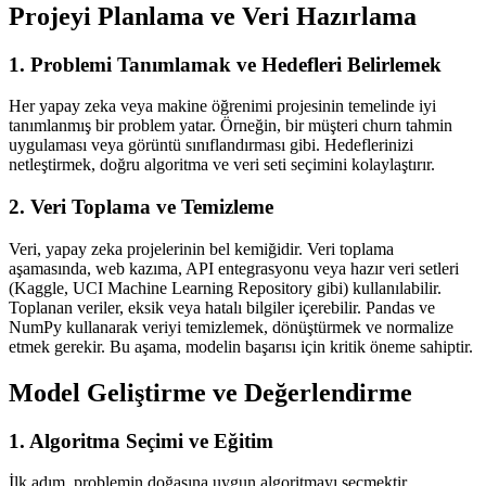
Projeyi Planlama ve Veri Hazırlama
1. Problemi Tanımlamak ve Hedefleri Belirlemek
Her yapay zeka veya makine öğrenimi projesinin temelinde iyi
tanımlanmış bir problem yatar. Örneğin, bir müşteri churn tahmin
uygulaması veya görüntü sınıflandırması gibi. Hedeflerinizi
netleştirmek, doğru algoritma ve veri seti seçimini kolaylaştırır.
2. Veri Toplama ve Temizleme
Veri, yapay zeka projelerinin bel kemiğidir. Veri toplama
aşamasında, web kazıma, API entegrasyonu veya hazır veri setleri
(Kaggle, UCI Machine Learning Repository gibi) kullanılabilir.
Toplanan veriler, eksik veya hatalı bilgiler içerebilir. Pandas ve
NumPy kullanarak veriyi temizlemek, dönüştürmek ve normalize
etmek gerekir. Bu aşama, modelin başarısı için kritik öneme sahiptir.
Model Geliştirme ve Değerlendirme
1. Algoritma Seçimi ve Eğitim
İlk adım, problemin doğasına uygun algoritmayı seçmektir.