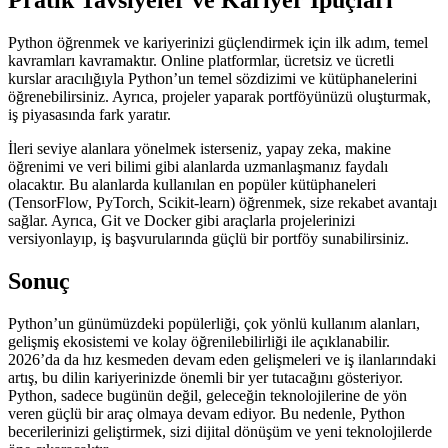
Pratik Tavsiyeler ve Kariyer İpuçları
Python öğrenmek ve kariyerinizi güçlendirmek için ilk adım, temel
kavramları kavramaktır. Online platformlar, ücretsiz ve ücretli
kurslar aracılığıyla Python’un temel sözdizimi ve kütüphanelerini
öğrenebilirsiniz. Ayrıca, projeler yaparak portföyünüzü oluşturmak,
iş piyasasında fark yaratır.
İleri seviye alanlara yönelmek isterseniz, yapay zeka, makine
öğrenimi ve veri bilimi gibi alanlarda uzmanlaşmanız faydalı
olacaktır. Bu alanlarda kullanılan en popüler kütüphaneleri
(TensorFlow, PyTorch, Scikit-learn) öğrenmek, size rekabet avantajı
sağlar. Ayrıca, Git ve Docker gibi araçlarla projelerinizi
versiyonlayıp, iş başvurularında güçlü bir portföy sunabilirsiniz.
Sonuç
Python’un günümüzdeki popülerliği, çok yönlü kullanım alanları,
gelişmiş ekosistemi ve kolay öğrenilebilirliği ile açıklanabilir.
2026’da da hız kesmeden devam eden gelişmeleri ve iş ilanlarındaki
artış, bu dilin kariyerinizde önemli bir yer tutacağını gösteriyor.
Python, sadece bugünün değil, geleceğin teknolojilerine de yön
veren güçlü bir araç olmaya devam ediyor. Bu nedenle, Python
becerilerinizi geliştirmek, sizi dijital dönüşüm ve yeni teknolojilerde