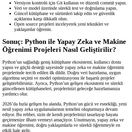
Versiyon kontrolü için Git kullanın ve düzenli commit yapın.
Veri ve model üzerinde sürekli test ve doğrulama yapın.
Güncel kütüphane ve sürümleri takip edin ve güvenlik
açıklarına karşı dikkatli olun.
Open source projeleri inceleyerek yeni teknikler ve
yaklaşımlar öğrenin.
Sonuç: Python ile Yapay Zeka ve Makine
Öğrenimi Projeleri Nasıl Geliştirilir?
Python’un sağladığı geniş kütüphane ekosistemi, kullanıcı dostu
yapısı ve güçlü desteği sayesinde yapay zeka ve makine öğrenimi
projelerinde tercih edilen ilk dildir. Doğru veri hazırlama, uygun
algoritma seçimi ve model optimizasyonu ile başarılı projeler
geliştirebilirsiniz. Ayrıca, Python’un gelişen ekosistemi ve sürekli
güncellenen kütüphaneleri, projelerinizi geleceğe hazırlamanıza
yardımcı olur.
2026’da hızla gelişen bu alanda, Python’un gücü ve esnekliği, yeni
nesil yapay zeka uygulamalarının temelini oluşturmaya devam
ediyor. Bu rehber, sizin de kendi projelerinizi tasarlayıp hayata
geçirmenize ilham vermeyi amaçlıyor. Unutmayın, yapay zeka ve
makine öğrenimi, doğru yaklaşımlarla ve sürekli öğrenmeyle en
etkili hale gelir.