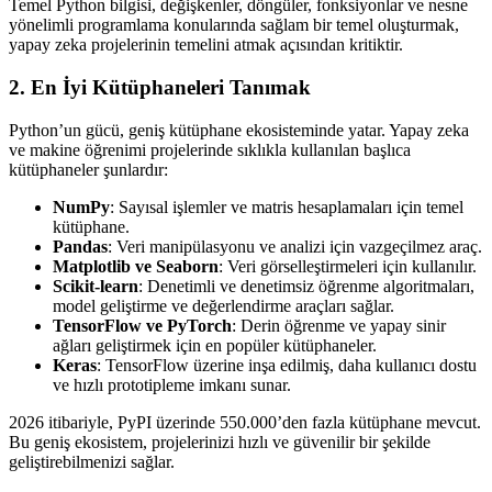
Temel Python bilgisi, değişkenler, döngüler, fonksiyonlar ve nesne
yönelimli programlama konularında sağlam bir temel oluşturmak,
yapay zeka projelerinin temelini atmak açısından kritiktir.
2. En İyi Kütüphaneleri Tanımak
Python’un gücü, geniş kütüphane ekosisteminde yatar. Yapay zeka
ve makine öğrenimi projelerinde sıklıkla kullanılan başlıca
kütüphaneler şunlardır:
NumPy
: Sayısal işlemler ve matris hesaplamaları için temel
kütüphane.
Pandas
: Veri manipülasyonu ve analizi için vazgeçilmez araç.
Matplotlib ve Seaborn
: Veri görselleştirmeleri için kullanılır.
Scikit-learn
: Denetimli ve denetimsiz öğrenme algoritmaları,
model geliştirme ve değerlendirme araçları sağlar.
TensorFlow ve PyTorch
: Derin öğrenme ve yapay sinir
ağları geliştirmek için en popüler kütüphaneler.
Keras
: TensorFlow üzerine inşa edilmiş, daha kullanıcı dostu
ve hızlı prototipleme imkanı sunar.
2026 itibariyle, PyPI üzerinde 550.000’den fazla kütüphane mevcut.
Bu geniş ekosistem, projelerinizi hızlı ve güvenilir bir şekilde
geliştirebilmenizi sağlar.