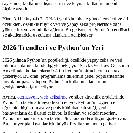
sayesinde, kodların çalışma süresi ve kaynak kullanımı önemli
ölçüde azaldı.
Yine, 3.11'e kıyasla 3.12’deki yeni kütüphane güncellemeleri ve dil
özellikleri, özellikle büyük veri ve yapay zeka projelerinde daha
yüksek hız ve verimlilik sağlıyor. Bu gelişmeler, Python’un endüstri
ve akademideki uygulama alanlarını genişletiyor.
2026 Trendleri ve Python’un Yeri
2026 yılında Python’un popülerliği, özellikle yapay zeka ve veri
bilimi alanlarındaki liderliğiyle pekişiyor. Stack Overflow Geliştirici
Anketi’nde, kullanıcıların %49’u Python’u birinci tercih olarak
gösteriyor. Bu oran, programlama dillerinin genel popülaritesinde
büyük bir paya sahip ve Python’un kullanım alanlarının
genişlemesine işaret ediyor.
Ayrıca,
otomasyon
,
web geliştirme
ve siber güvenlik projelerinde
Python’un talebi artmaya devam ediyor. Python’un öğrenme
eğrisinin düşük olması ve geniş kütüphane desteği, yeni
başlayanların da ilgisini çekiyor. İş ilanları ve sektör raporları,
Python uzmanlarına olan talebin %13 oranında arttığını gösteriyor.
Bu, kariyer planlayanlar için büyük fırsatlar anlamına geliyor.