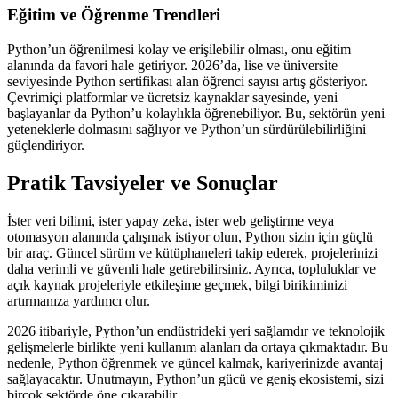
Eğitim ve Öğrenme Trendleri
Python’un öğrenilmesi kolay ve erişilebilir olması, onu eğitim
alanında da favori hale getiriyor. 2026’da, lise ve üniversite
seviyesinde Python sertifikası alan öğrenci sayısı artış gösteriyor.
Çevrimiçi platformlar ve ücretsiz kaynaklar sayesinde, yeni
başlayanlar da Python’u kolaylıkla öğrenebiliyor. Bu, sektörün yeni
yeteneklerle dolmasını sağlıyor ve Python’un sürdürülebilirliğini
güçlendiriyor.
Pratik Tavsiyeler ve Sonuçlar
İster veri bilimi, ister yapay zeka, ister web geliştirme veya
otomasyon alanında çalışmak istiyor olun, Python sizin için güçlü
bir araç. Güncel sürüm ve kütüphaneleri takip ederek, projelerinizi
daha verimli ve güvenli hale getirebilirsiniz. Ayrıca, topluluklar ve
açık kaynak projeleriyle etkileşime geçmek, bilgi birikiminizi
artırmanıza yardımcı olur.
2026 itibariyle, Python’un endüstrideki yeri sağlamdır ve teknolojik
gelişmelerle birlikte yeni kullanım alanları da ortaya çıkmaktadır. Bu
nedenle, Python öğrenmek ve güncel kalmak, kariyerinizde avantaj
sağlayacaktır. Unutmayın, Python’un gücü ve geniş ekosistemi, sizi
birçok sektörde öne çıkarabilir.