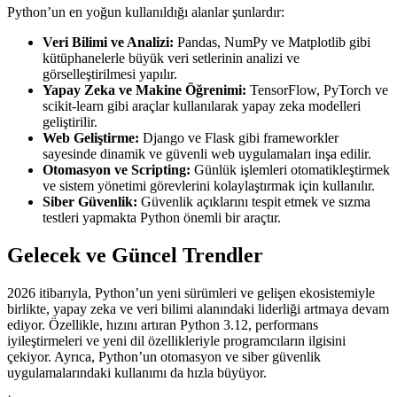
Python’un en yoğun kullanıldığı alanlar şunlardır:
Veri Bilimi ve Analizi:
Pandas, NumPy ve Matplotlib gibi
kütüphanelerle büyük veri setlerinin analizi ve
görselleştirilmesi yapılır.
Yapay Zeka ve Makine Öğrenimi:
TensorFlow, PyTorch ve
scikit-learn gibi araçlar kullanılarak yapay zeka modelleri
geliştirilir.
Web Geliştirme:
Django ve Flask gibi frameworkler
sayesinde dinamik ve güvenli web uygulamaları inşa edilir.
Otomasyon ve Scripting:
Günlük işlemleri otomatikleştirmek
ve sistem yönetimi görevlerini kolaylaştırmak için kullanılır.
Siber Güvenlik:
Güvenlik açıklarını tespit etmek ve sızma
testleri yapmakta Python önemli bir araçtır.
Gelecek ve Güncel Trendler
2026 itibarıyla, Python’un yeni sürümleri ve gelişen ekosistemiyle
birlikte, yapay zeka ve veri bilimi alanındaki liderliği artmaya devam
ediyor. Özellikle, hızını artıran Python 3.12, performans
iyileştirmeleri ve yeni dil özellikleriyle programcıların ilgisini
çekiyor. Ayrıca, Python’un otomasyon ve siber güvenlik
uygulamalarındaki kullanımı da hızla büyüyor.