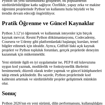
Python’un yeni sürümündeki gelişmeler, bu popülaritenin
sürdürülebilirliğine katkı sağlıyor. Özellikle, yapay zeka ve makine
öğrenimi projelerinde Python’un kullanımı hızla büyüdü ve bu
trendin devam edeceği öngörülüyor.
Pratik Öğrenme ve Güncel Kaynaklar
Python 3.12’yi öğrenmek ve kullanmak isteyenler için birçok
kaynak mevcut. Resmi Python dökümantasyonu, Codecademy,
Coursera ve Udemy gibi platformlardaki başlangıç kursları, temel
bilgiler edinmek için idealdir. Ayrıca, GitHub’daki açık kaynak
projeleri ve Python topluluk forumları, gerçek projelerde deneyim
kazanmak için mükemmeldir.
Yeni sürümle ilgili en iyi uygulamalar ise, PEP 8 stil kılavuzuna
uygun kod yazmak, modülerlik ve fonksiyonellik ilkelerini
benimsemek; düzenli olarak testler yapmak ve güncel kütüphaneleri
takip etmek şeklindedir. Bu sayede, Python projelerinde kod
kalitesini artırmak ve sürdürülebilir projeler geliştirmek mümkün
olur.
Sonuç
Python 2026'nın en yeni sürümü, dilin performansını, kullanışlılığını