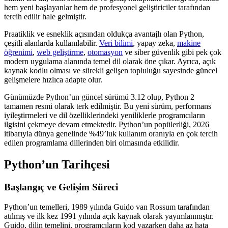
hem yeni başlayanlar hem de profesyonel geliştiriciler tarafından
tercih edilir hale gelmiştir.
Praatiklik ve esneklik açısından oldukça avantajlı olan Python,
çeşitli alanlarda kullanılabilir.
Veri bilimi
, yapay zeka,
makine
öğrenimi
,
web geliştirme
,
otomasyon
ve siber güvenlik gibi pek çok
modern uygulama alanında temel dil olarak öne çıkar. Ayrıca, açık
kaynak kodlu olması ve sürekli gelişen topluluğu sayesinde güncel
gelişmelere hızlıca adapte olur.
Günümüzde Python’un güncel sürümü 3.12 olup, Python 2
tamamen resmi olarak terk edilmiştir. Bu yeni sürüm, performans
iyileştirmeleri ve dil özelliklerindeki yeniliklerle programcıların
ilgisini çekmeye devam etmektedir. Python’un popülerliği, 2026
itibarıyla dünya genelinde %49’luk kullanım oranıyla en çok tercih
edilen programlama dillerinden biri olmasında etkilidir.
Python’un Tarihçesi
Başlangıç ve Gelişim Süreci
Python’un temelleri, 1989 yılında Guido van Rossum tarafından
atılmış ve ilk kez 1991 yılında açık kaynak olarak yayımlanmıştır.
Guido, dilin temelini, programcıların kod yazarken daha az hata