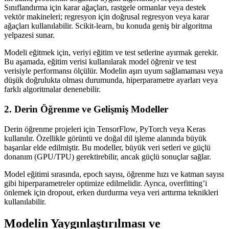
Sınıflandırma için karar ağaçları, rastgele ormanlar veya destek
vektör makineleri; regresyon için doğrusal regresyon veya karar
ağaçları kullanılabilir. Scikit-learn, bu konuda geniş bir algoritma
yelpazesi sunar.
Modeli eğitmek için, veriyi eğitim ve test setlerine ayırmak gerekir.
Bu aşamada, eğitim verisi kullanılarak model öğrenir ve test
verisiyle performansı ölçülür. Modelin aşırı uyum sağlamaması veya
düşük doğrulukta olması durumunda, hiperparametre ayarları veya
farklı algoritmalar denenebilir.
2. Derin Öğrenme ve Gelişmiş Modeller
Derin öğrenme projeleri için TensorFlow, PyTorch veya Keras
kullanılır. Özellikle görüntü ve doğal dil işleme alanında büyük
başarılar elde edilmiştir. Bu modeller, büyük veri setleri ve güçlü
donanım (GPU/TPU) gerektirebilir, ancak güçlü sonuçlar sağlar.
Model eğitimi sırasında, epoch sayısı, öğrenme hızı ve katman sayısı
gibi hiperparametreler optimize edilmelidir. Ayrıca, overfitting’i
önlemek için dropout, erken durdurma veya veri arttırma teknikleri
kullanılabilir.
Modelin Yaygınlaştırılması ve