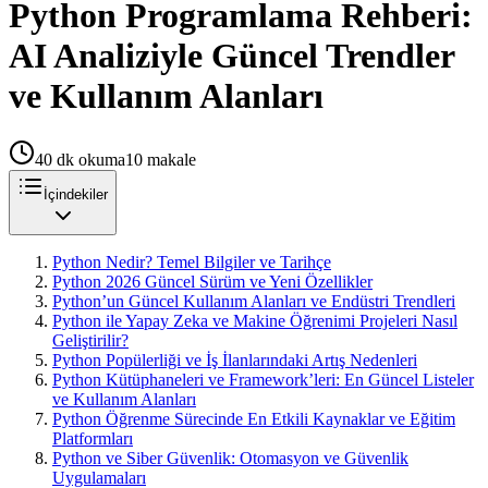
Python Programlama Rehberi:
AI Analiziyle Güncel Trendler
ve Kullanım Alanları
40
dk okuma
10
makale
İçindekiler
Python Nedir? Temel Bilgiler ve Tarihçe
Python 2026 Güncel Sürüm ve Yeni Özellikler
Python’un Güncel Kullanım Alanları ve Endüstri Trendleri
Python ile Yapay Zeka ve Makine Öğrenimi Projeleri Nasıl
Geliştirilir?
Python Popülerliği ve İş İlanlarındaki Artış Nedenleri
Python Kütüphaneleri ve Framework’leri: En Güncel Listeler
ve Kullanım Alanları
Python Öğrenme Sürecinde En Etkili Kaynaklar ve Eğitim
Platformları
Python ve Siber Güvenlik: Otomasyon ve Güvenlik
Uygulamaları