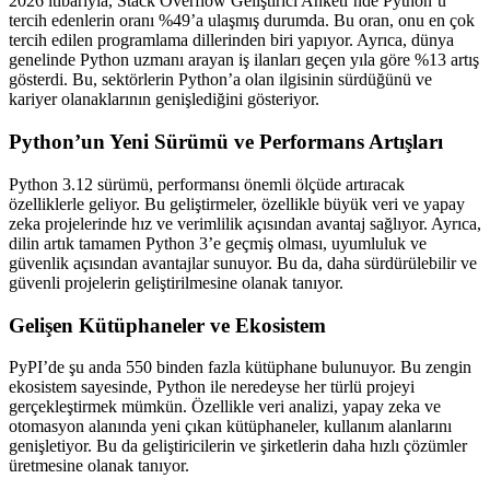
2026 itibarıyla, Stack Overflow Geliştirici Anketi’nde Python’u
tercih edenlerin oranı %49’a ulaşmış durumda. Bu oran, onu en çok
tercih edilen programlama dillerinden biri yapıyor. Ayrıca, dünya
genelinde Python uzmanı arayan iş ilanları geçen yıla göre %13 artış
gösterdi. Bu, sektörlerin Python’a olan ilgisinin sürdüğünü ve
kariyer olanaklarının genişlediğini gösteriyor.
Python’un Yeni Sürümü ve Performans Artışları
Python 3.12 sürümü, performansı önemli ölçüde artıracak
özelliklerle geliyor. Bu geliştirmeler, özellikle büyük veri ve yapay
zeka projelerinde hız ve verimlilik açısından avantaj sağlıyor. Ayrıca,
dilin artık tamamen Python 3’e geçmiş olması, uyumluluk ve
güvenlik açısından avantajlar sunuyor. Bu da, daha sürdürülebilir ve
güvenli projelerin geliştirilmesine olanak tanıyor.
Gelişen Kütüphaneler ve Ekosistem
PyPI’de şu anda 550 binden fazla kütüphane bulunuyor. Bu zengin
ekosistem sayesinde, Python ile neredeyse her türlü projeyi
gerçekleştirmek mümkün. Özellikle veri analizi, yapay zeka ve
otomasyon alanında yeni çıkan kütüphaneler, kullanım alanlarını
genişletiyor. Bu da geliştiricilerin ve şirketlerin daha hızlı çözümler
üretmesine olanak tanıyor.