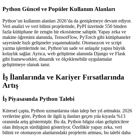
Python Güncel ve Popüler Kullanım Alanları
Python’un kullanım alanları 2026’da da genişlemeye devam ediyor.
Veri analizi ve veri bilimi projelerinde, PyPI üzerinde 550 binden
fazla kütüphane ile zengin bir ekosisteme sahiptir. Yapay zeka ve
makine öğrenimi alanında, TensorFlow, PyTorch gibi kütüphaneler
sayesinde hızlı gelişmeler yaşanmaktadır. Otomasyon ve script
yazma işlemlerinde ise, Python’un sade ve anlaşılır yapısı büyük
kolaylık sağlar. Ayrıca, web geliştirme alanında Django ve Flask
gibi frameworkler, dinamik ve ölçeklenebilir uygulamalar
geliştirmeye olanak tanır.
İş İlanlarında ve Kariyer Fırsatlarında
Artış
İş Piyasasında Python Talebi
Küresel çapta, Python uzmanlarına olan talep her yıl artmakta. 2026
verilerine göre, Python ile ilgili iş ilanları geçen yıla kıyasla %13
oranında artış göstermiştir. Bu da, Python bilgisi olan geliştiricilere
olan ihtiyaçın sürdüğünü gösteriyor. Özellikle yapay zeka, veri
bilimi ve otomasyon alanlarındaki projelerin artması, bu talebi daha