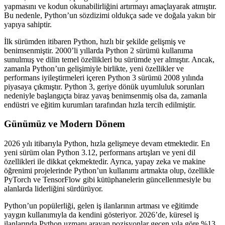
yapmasını ve kodun okunabilirliğini artırmayı amaçlayarak atmıştır.
Bu nedenle, Python’un sözdizimi oldukça sade ve doğala yakın bir
yapıya sahiptir.
İlk sürümden itibaren Python, hızlı bir şekilde gelişmiş ve
benimsenmiştir. 2000’li yıllarda Python 2 sürümü kullanıma
sunulmuş ve dilin temel özellikleri bu sürümde yer almıştır. Ancak,
zamanla Python’un gelişimiyle birlikte, yeni özellikler ve
performans iyileştirmeleri içeren Python 3 sürümü 2008 yılında
piyasaya çıkmıştır. Python 3, geriye dönük uyumluluk sorunları
nedeniyle başlangıçta biraz yavaş benimsenmiş olsa da, zamanla
endüstri ve eğitim kurumları tarafından hızla tercih edilmiştir.
Günümüz ve Modern Dönem
2026 yılı itibarıyla Python, hızla gelişmeye devam etmektedir. En
yeni sürüm olan Python 3.12, performans artışları ve yeni dil
özellikleri ile dikkat çekmektedir. Ayrıca, yapay zeka ve makine
öğrenimi projelerinde Python’un kullanımı artmakta olup, özellikle
PyTorch ve TensorFlow gibi kütüphanelerin güncellenmesiyle bu
alanlarda liderliğini sürdürüyor.
Python’un popülerliği, gelen iş ilanlarının artması ve eğitimde
yaygın kullanımıyla da kendini gösteriyor. 2026’de, küresel iş
ilanlarında Python uzmanı arayan pozisyonlar geçen yıla göre %13