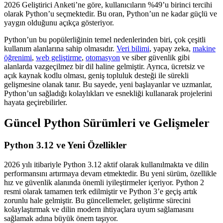
2026 Geliştirici Anketi’ne göre, kullanıcıların %49’u birinci tercihi
olarak Python’u seçmektedir. Bu oran, Python’un ne kadar güçlü ve
yaygın olduğunu açıkça gösteriyor.
Python’un bu popülerliğinin temel nedenlerinden biri, çok çeşitli
kullanım alanlarına sahip olmasıdır.
Veri bilimi
, yapay zeka,
makine
öğrenimi
,
web geliştirme
,
otomasyon
ve siber güvenlik gibi
alanlarda vazgeçilmez bir dil haline gelmiştir. Ayrıca, ücretsiz ve
açık kaynak kodlu olması, geniş topluluk desteği ile sürekli
gelişmesine olanak tanır. Bu sayede, yeni başlayanlar ve uzmanlar,
Python’un sağladığı kolaylıkları ve esnekliği kullanarak projelerini
hayata geçirebilirler.
Güncel Python Sürümleri ve Gelişmeler
Python 3.12 ve Yeni Özellikler
2026 yılı itibariyle Python 3.12 aktif olarak kullanılmakta ve dilin
performansını artırmaya devam etmektedir. Bu yeni sürüm, özellikle
hız ve güvenlik alanında önemli iyileştirmeler içeriyor. Python 2
resmi olarak tamamen terk edilmiştir ve Python 3’e geçiş artık
zorunlu hale gelmiştir. Bu güncellemeler, geliştirme sürecini
kolaylaştırmak ve dilin modern ihtiyaçlara uyum sağlamasını
sağlamak adına büyük önem taşıyor.