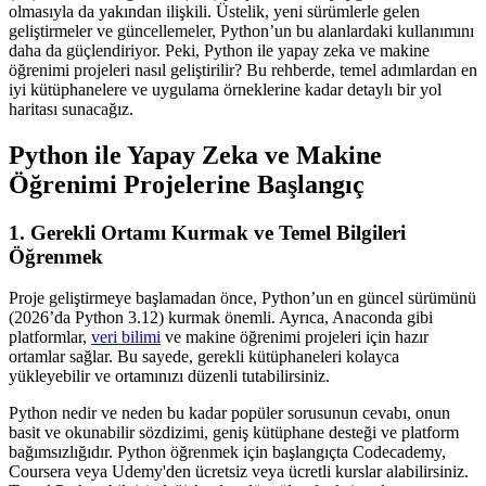
olmasıyla da yakından ilişkili. Üstelik, yeni sürümlerle gelen
geliştirmeler ve güncellemeler, Python’un bu alanlardaki kullanımını
daha da güçlendiriyor. Peki, Python ile yapay zeka ve makine
öğrenimi projeleri nasıl geliştirilir? Bu rehberde, temel adımlardan en
iyi kütüphanelere ve uygulama örneklerine kadar detaylı bir yol
haritası sunacağız.
Python ile Yapay Zeka ve Makine
Öğrenimi Projelerine Başlangıç
1. Gerekli Ortamı Kurmak ve Temel Bilgileri
Öğrenmek
Proje geliştirmeye başlamadan önce, Python’un en güncel sürümünü
(2026’da Python 3.12) kurmak önemli. Ayrıca, Anaconda gibi
platformlar,
veri bilimi
ve makine öğrenimi projeleri için hazır
ortamlar sağlar. Bu sayede, gerekli kütüphaneleri kolayca
yükleyebilir ve ortamınızı düzenli tutabilirsiniz.
Python nedir ve neden bu kadar popüler sorusunun cevabı, onun
basit ve okunabilir sözdizimi, geniş kütüphane desteği ve platform
bağımsızlığıdır. Python öğrenmek için başlangıçta Codecademy,
Coursera veya Udemy'den ücretsiz veya ücretli kurslar alabilirsiniz.