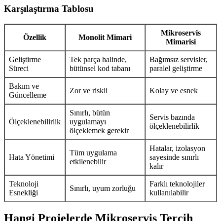
Karşılaştırma Tablosu
Mikroservis
Özellik
Monolit Mimari
Mimarisi
Geliştirme
Tek parça halinde,
Bağımsız servisler,
Süreci
bütünsel kod tabanı
paralel geliştirme
Bakım ve
Zor ve riskli
Kolay ve esnek
Güncelleme
Sınırlı, bütün
Servis bazında
Ölçeklenebilirlik
uygulamayı
ölçeklenebilirlik
ölçeklemek gerekir
Hatalar, izolasyon
Tüm uygulama
Hata Yönetimi
sayesinde sınırlı
etkilenebilir
kalır
Teknoloji
Farklı teknolojiler
Sınırlı, uyum zorluğu
Esnekliği
kullanılabilir
Hangi Projelerde Mikroservis Tercih