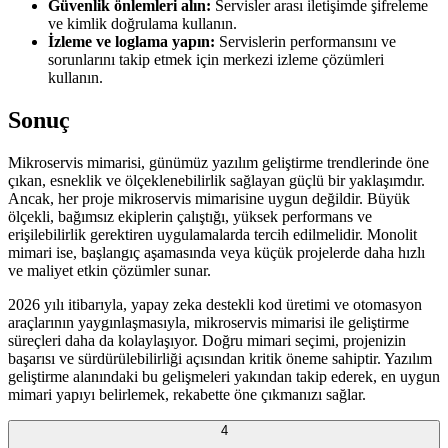
Güvenlik önlemleri alın:
Servisler arası iletişimde şifreleme
ve kimlik doğrulama kullanın.
İzleme ve loglama yapın:
Servislerin performansını ve
sorunlarını takip etmek için merkezi izleme çözümleri
kullanın.
Sonuç
Mikroservis mimarisi, günümüz yazılım geliştirme trendlerinde öne
çıkan, esneklik ve ölçeklenebilirlik sağlayan güçlü bir yaklaşımdır.
Ancak, her proje mikroservis mimarisine uygun değildir. Büyük
ölçekli, bağımsız ekiplerin çalıştığı, yüksek performans ve
erişilebilirlik gerektiren uygulamalarda tercih edilmelidir. Monolit
mimari ise, başlangıç aşamasında veya küçük projelerde daha hızlı
ve maliyet etkin çözümler sunar.
2026 yılı itibarıyla, yapay zeka destekli kod üretimi ve otomasyon
araçlarının yaygınlaşmasıyla, mikroservis mimarisi ile geliştirme
süreçleri daha da kolaylaşıyor. Doğru mimari seçimi, projenizin
başarısı ve sürdürülebilirliği açısından kritik öneme sahiptir. Yazılım
geliştirme alanındaki bu gelişmeleri yakından takip ederek, en uygun
mimari yapıyı belirlemek, rekabette öne çıkmanızı sağlar.
4