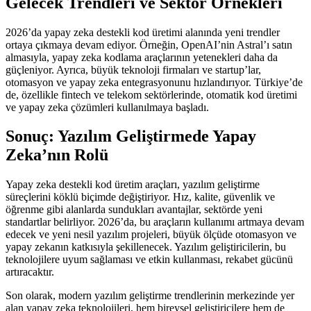
Gelecek Trendleri ve Sektör Örnekleri
2026’da yapay zeka destekli kod üretimi alanında yeni trendler
ortaya çıkmaya devam ediyor. Örneğin, OpenAI’nin Astral’ı satın
almasıyla, yapay zeka kodlama araçlarının yetenekleri daha da
güçleniyor. Ayrıca, büyük teknoloji firmaları ve startup’lar,
otomasyon ve yapay zeka entegrasyonunu hızlandırıyor. Türkiye’de
de, özellikle fintech ve telekom sektörlerinde, otomatik kod üretimi
ve yapay zeka çözümleri kullanılmaya başladı.
Sonuç: Yazılım Geliştirmede Yapay
Zeka’nın Rolü
Yapay zeka destekli kod üretim araçları, yazılım geliştirme
süreçlerini köklü biçimde değiştiriyor. Hız, kalite, güvenlik ve
öğrenme gibi alanlarda sundukları avantajlar, sektörde yeni
standartlar belirliyor. 2026’da, bu araçların kullanımı artmaya devam
edecek ve yeni nesil yazılım projeleri, büyük ölçüde otomasyon ve
yapay zekanın katkısıyla şekillenecek. Yazılım geliştiricilerin, bu
teknolojilere uyum sağlaması ve etkin kullanması, rekabet gücünü
artıracaktır.
Son olarak, modern yazılım geliştirme trendlerinin merkezinde yer
alan yapay zeka teknolojileri, hem bireysel geliştiricilere hem de