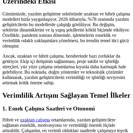
Üzerindeki Etkisi
Günümüzde, yazılım geliştirme sektöründe uzaktan ve hibrit çalışma
modelleri hızla yaygınlaşıyor. 2026 itibarıyla, %78 oranında yazılım
geliştiricilerin bu modellerde çalıştığı görülüyor. Bu değişim,
sektörün dinamiklerini ve iş yapış şekillerini köklü biçimde etkiliyor.
Özellikle, pandemi sonrası dönemde, işletmelerin esneklik ve
verimlilik odaklı yaklaşımlara yönelmesi, bu trendin temel itici gücü
olmuştur.
Ancak, uzaktan ve hibrit çalışma, beraberinde bazı zorluklar da
getiriyor. Ekip içi iletişimin sağlanması, proje takibi ve işbirliği
süreçleri, yüz yüze çalışma ortamlarına kıyasla daha karmaşık hale
gelebiliyor. Bu noktada, doğru yöntemler ve teknolojik çözümler
kullanarak, yazılım geliştiricilerin verimliliği ve işbirliği seviyesini
artırmak kritik öneme sahip.
Verimlilik Artışını Sağlayan Temel İlkeler
1. Esnek Çalışma Saatleri ve Otonomi
Hibrit ve
uzaktan çalışma
ortamlarında, yazılım geliştiricilere
sağlanan esneklik, motivasyonu ve verimliliği önemli ölçüde
artırabilir. Çalışanlar, en verimli oldukları saatlerde çalışmaya teşvik