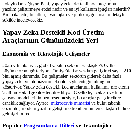
kolaylıklar sağlıyor. Peki, yapay zeka destekli kod araçlarının
yazılım geliştirmeye etkisi nedir ve en iyi kullanım ipuçları nelerdir?
Bu makalede, trendleri, avantajları ve pratik uygulamaları detaylı
şekilde inceleyeceğiz.
Yapay Zeka Destekli Kod Üretim
Araçlarının Günümüzdeki Yeri
Ekonomik ve Teknolojik Gelişmeler
2026 yılı itibarıyla, global yazılım sektörü yaklaşık %9 yıllık
büyüme oranı gösteriyor. Türkiye’de ise yazılım geliştirici sayısı 210
bini aşmış durumda. Bu gelişmeler, sektörün giderek daha fazla
yapay zeka ve otomasyon teknolojisiyle entegre olduğunu
gösteriyor. Yapay zeka destekli kod araçlarının kullanımı, projelerin
%38’inde aktif şekilde tercih ediliyor. Özellikle, uzaktan ve hibrit
çalışma modellerinin benimsenmesiyle, bu araçlar geliştiricilere
esneklik sağlıyor. Ayrıca,
mikroservis mimarisi
ve bulut tabanlı
çözümler, modern yazılım geliştirme trendlerinin temel taşları haline
gelmiş durumda.
Popüler
Programlama Dilleri
ve Teknolojiler