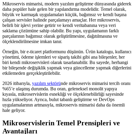
Mikroservis mimarisi, modern yazılım geliştirme dünyasında giderek
daha popüler hale gelen bir yapılandırma modelidir. Temel olarak,
büyük ve karmaşık uygulamaları küçük, bağımsız ve kendi başına
çalışan servisler halinde parçalamayı amaçlar. Her mikroservis,
belirli bir işlevi yerine getirir ve kendi veritabanına veya veri
saklama çözümüne sahip olabilir. Bu yapı, uygulamanın farklı
parçalarının bağımsız olarak geliştirilmesine, dağıtılmasına ve
ölçeklendirilmesine imkan tanır.
Örneğin, bir e-ticaret platformunu düşünün. Ürün katalogu, kullanıcı
yönetimi, ödeme işlemleri ve sipariş takibi gibi ana bileşenler, her
biri kendi mikroservisleri olarak tasarlanabilir. Bu sayede, herhangi
bir bileşende değişiklik yapmak veya güncelleme yapmak diğerlerini
etkilemeden gerçekleştirilebilir.
2026 itibarıyla,
yazılım sektörü
nde mikroservis mimarisi tercih oranı
%65’e ulaşmış durumda. Bu oran, geleneksel monolit yapıya
kıyasla, mikroservislerin esnekliği ve ölçeklenebilirliği sayesinde
hızla yükseliyor. Ayrıca, bulut tabanlı geliştirme ve DevOps
uygulamalarının artmasıyla, mikroservis mimarisi daha da önemli
hale geliyor.
Mikroservislerin Temel Prensipleri ve
Avantajları