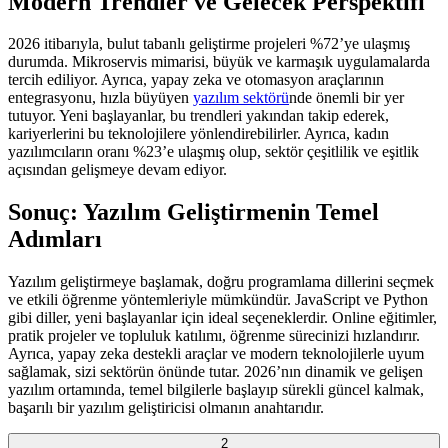
Modern Trendler ve Gelecek Perspektifi
2026 itibarıyla, bulut tabanlı geliştirme projeleri %72’ye ulaşmış
durumda. Mikroservis mimarisi, büyük ve karmaşık uygulamalarda
tercih ediliyor. Ayrıca, yapay zeka ve otomasyon araçlarının
entegrasyonu, hızla büyüyen
yazılım sektörü
nde önemli bir yer
tutuyor. Yeni başlayanlar, bu trendleri yakından takip ederek,
kariyerlerini bu teknolojilere yönlendirebilirler. Ayrıca, kadın
yazılımcıların oranı %23’e ulaşmış olup, sektör çeşitlilik ve eşitlik
açısından gelişmeye devam ediyor.
Sonuç: Yazılım Geliştirmenin Temel
Adımları
Yazılım geliştirmeye başlamak, doğru programlama dillerini seçmek
ve etkili öğrenme yöntemleriyle mümkündür. JavaScript ve Python
gibi diller, yeni başlayanlar için ideal seçeneklerdir. Online eğitimler,
pratik projeler ve topluluk katılımı, öğrenme sürecinizi hızlandırır.
Ayrıca, yapay zeka destekli araçlar ve modern teknolojilerle uyum
sağlamak, sizi sektörün önünde tutar. 2026’nın dinamik ve gelişen
yazılım ortamında, temel bilgilerle başlayıp sürekli güncel kalmak,
başarılı bir yazılım geliştiricisi olmanın anahtarıdır.
2