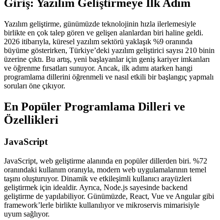
Giriş: Yazılım Geliştirmeye İlk Adım
Yazılım geliştirme, günümüzde teknolojinin hızla ilerlemesiyle
birlikte en çok talep gören ve gelişen alanlardan biri haline geldi.
2026 itibarıyla, küresel yazılım sektörü yaklaşık %9 oranında
büyüme gösterirken, Türkiye’deki yazılım geliştirici sayısı 210 binin
üzerine çıktı. Bu artış, yeni başlayanlar için geniş kariyer imkanları
ve öğrenme fırsatları sunuyor. Ancak, ilk adımı atarken hangi
programlama dillerini öğrenmeli ve nasıl etkili bir başlangıç yapmalı
soruları öne çıkıyor.
En Popüler Programlama Dilleri ve
Özellikleri
JavaScript
JavaScript, web geliştirme alanında en popüler dillerden biri. %72
oranındaki kullanım oranıyla, modern web uygulamalarının temel
taşını oluşturuyor. Dinamik ve etkileşimli kullanıcı arayüzleri
geliştirmek için idealdir. Ayrıca, Node.js sayesinde backend
geliştirme de yapılabiliyor. Günümüzde, React, Vue ve Angular gibi
framework’lerle birlikte kullanılıyor ve mikroservis mimarisiyle
uyum sağlıyor.