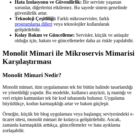
Hata İzolasyonu ve Güvenilirlik:
Bir serviste yaşanan
sorunlar, diğerlerini etkilemez. Bu sayede sistem genelinde
güvenilirlik artar.
Teknoloji Çeşitliliği:
Farklı mikroservisler, farklı
programlama dilleri
veya teknolojiler kullanılarak
geliştirilebilir.
Kolay Bakım ve Güncelleme:
Servisler, küçük ve anlaşılır
olduğu için, bakım ve güncellemeler daha az riskle yapılabilir.
Monolit Mimari ile Mikroservis Mimarisi
Karşılaştırması
Monolit Mimari Nedir?
Monolit mimari, tüm uygulamanın tek bir bütün halinde tasarlandığı
ve yönetildiği yapıdır. Bu modelde, kullanıcı arayüzü, iş mantığı ve
veri erişim katmanları tek bir kod tabanında bulunur. Uygulama
büyüdükçe, kodun karmaşıklığı artar ve bakım güçleşir.
Örneğin, küçük bir blog uygulaması veya başlangıç seviyesindeki e-
ticaret sitesi, monolit mimari ile kolayca geliştirilebilir. Ancak,
zamanla karmaşıklık arttıkça, güncellemeler ve hata ayıklama
zorlaşabilir.