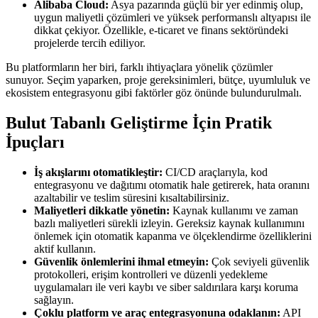
Alibaba Cloud:
Asya pazarında güçlü bir yer edinmiş olup,
uygun maliyetli çözümleri ve yüksek performanslı altyapısı ile
dikkat çekiyor. Özellikle, e-ticaret ve finans sektöründeki
projelerde tercih ediliyor.
Bu platformların her biri, farklı ihtiyaçlara yönelik çözümler
sunuyor. Seçim yaparken, proje gereksinimleri, bütçe, uyumluluk ve
ekosistem entegrasyonu gibi faktörler göz önünde bulundurulmalı.
Bulut Tabanlı Geliştirme İçin Pratik
İpuçları
İş akışlarını otomatikleştir:
CI/CD araçlarıyla, kod
entegrasyonu ve dağıtımı otomatik hale getirerek, hata oranını
azaltabilir ve teslim süresini kısaltabilirsiniz.
Maliyetleri dikkatle yönetin:
Kaynak kullanımı ve zaman
bazlı maliyetleri sürekli izleyin. Gereksiz kaynak kullanımını
önlemek için otomatik kapanma ve ölçeklendirme özelliklerini
aktif kullanın.
Güvenlik önlemlerini ihmal etmeyin:
Çok seviyeli güvenlik
protokolleri, erişim kontrolleri ve düzenli yedekleme
uygulamaları ile veri kaybı ve siber saldırılara karşı koruma
sağlayın.
Çoklu platform ve araç entegrasyonuna odaklanın:
API