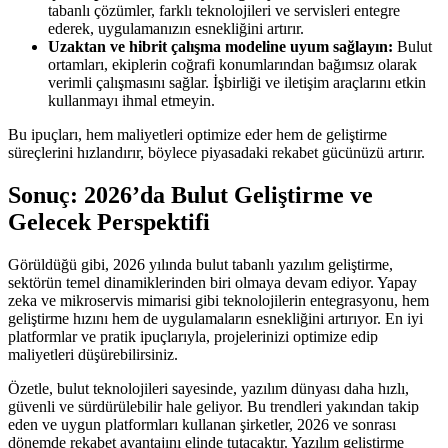
tabanlı çözümler, farklı teknolojileri ve servisleri entegre
ederek, uygulamanızın esnekliğini artırır.
Uzaktan ve hibrit çalışma modeline uyum sağlayın:
Bulut
ortamları, ekiplerin coğrafi konumlarından bağımsız olarak
verimli çalışmasını sağlar. İşbirliği ve iletişim araçlarını etkin
kullanmayı ihmal etmeyin.
Bu ipuçları, hem maliyetleri optimize eder hem de geliştirme
süreçlerini hızlandırır, böylece piyasadaki rekabet gücünüzü artırır.
Sonuç: 2026’da Bulut Geliştirme ve
Gelecek Perspektifi
Görüldüğü gibi, 2026 yılında bulut tabanlı yazılım geliştirme,
sektörün temel dinamiklerinden biri olmaya devam ediyor. Yapay
zeka ve mikroservis mimarisi gibi teknolojilerin entegrasyonu, hem
geliştirme hızını hem de uygulamaların esnekliğini artırıyor. En iyi
platformlar ve pratik ipuçlarıyla, projelerinizi optimize edip
maliyetleri düşürebilirsiniz.
Özetle, bulut teknolojileri sayesinde, yazılım dünyası daha hızlı,
güvenli ve sürdürülebilir hale geliyor. Bu trendleri yakından takip
eden ve uygun platformları kullanan şirketler, 2026 ve sonrası
dönemde rekabet avantajını elinde tutacaktır. Yazılım geliştirme