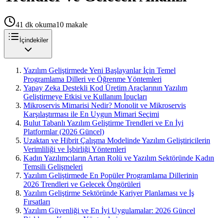
41
dk okuma
10
makale
İçindekiler
Yazılım Geliştirmede Yeni Başlayanlar İçin Temel
Programlama Dilleri ve Öğrenme Yöntemleri
Yapay Zeka Destekli Kod Üretim Araçlarının Yazılım
Geliştirmeye Etkisi ve Kullanım İpuçları
Mikroservis Mimarisi Nedir? Monolit ve Mikroservis
Karşılaştırması ile En Uygun Mimari Seçimi
Bulut Tabanlı Yazılım Geliştirme Trendleri ve En İyi
Platformlar (2026 Güncel)
Uzaktan ve Hibrit Çalışma Modelinde Yazılım Geliştiricilerin
Verimliliği ve İşbirliği Yöntemleri
Kadın Yazılımcıların Artan Rolü ve Yazılım Sektöründe Kadın
Temsili Gelişmeleri
Yazılım Geliştirmede En Popüler Programlama Dillerinin
2026 Trendleri ve Gelecek Öngörüleri
Yazılım Geliştirme Sektöründe Kariyer Planlaması ve İş
Fırsatları
Yazılım Güvenliği ve En İyi Uygulamalar: 2026 Güncel