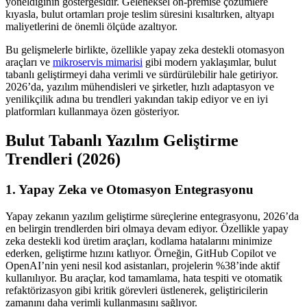
yöneldiğinin göstergesidir. Geleneksel on-premise çözümlere
kıyasla, bulut ortamları proje teslim süresini kısaltırken, altyapı
maliyetlerini de önemli ölçüde azaltıyor.
Bu gelişmelerle birlikte, özellikle yapay zeka destekli otomasyon
araçları ve
mikroservis mimarisi
gibi modern yaklaşımlar, bulut
tabanlı geliştirmeyi daha verimli ve sürdürülebilir hale getiriyor.
2026’da, yazılım mühendisleri ve şirketler, hızlı adaptasyon ve
yenilikçilik adına bu trendleri yakından takip ediyor ve en iyi
platformları kullanmaya özen gösteriyor.
Bulut Tabanlı Yazılım Geliştirme
Trendleri (2026)
1. Yapay Zeka ve Otomasyon Entegrasyonu
Yapay zekanın yazılım geliştirme süreçlerine entegrasyonu, 2026’da
en belirgin trendlerden biri olmaya devam ediyor. Özellikle yapay
zeka destekli kod üretim araçları, kodlama hatalarını minimize
ederken, geliştirme hızını katlıyor. Örneğin, GitHub Copilot ve
OpenAI’nin yeni nesil kod asistanları, projelerin %38’inde aktif
kullanılıyor. Bu araçlar, kod tamamlama, hata tespiti ve otomatik
refaktörizasyon gibi kritik görevleri üstlenerek, geliştiricilerin
zamanını daha verimli kullanmasını sağlıyor.