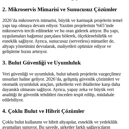
2. Mikroservis Mimarisi ve Sunucusuz Çözümler
2026’da mikroservis mimarisi, büyük ve karmaşık projelerin temel
yapı taşı olmaya devam ediyor. Yazılım projelerinin %65’inde
mikroservis tercih edilmekte ve bu oran giderek artıyor. Bu yapı,
uygulamaları bağımsız parçalara bölerek, ölçeklenebilirlik ve
esneklik sağlıyor. Ayrıca, sunucusuz (serverless) mimariler de,
altyapı yönetimini devralarak, maliyetleri optimize ediyor ve
geliştirme hızını artırıyor.
3. Bulut Güvenliği ve Uyumluluk
Veri güvenliği ve uyumluluk, bulut tabanlı projelerin vazgeçilmez
unsurları haline geliyor. 2026’da, gelişmiş güvenlik çözümleri ve
otomatik uyumluluk araçları, şirketlerin veri ihlallerine karşı daha
dayanıklı olmasını sağlıyor. Ayrıca, yapay zeka ve büyük veri
analitiği ile güvenlik tehditleri önceden tespit edilip, müdahale
edilebiliyor.
4. Çoklu Bulut ve Hibrit Çözümler
Çoklu bulut kullanımı ve hibrit altyapılar, esneklik ve yedeklilik
avantajları sunuyor. Bu sayede, şirketler farklı sağlayıcıların