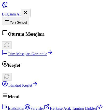
Bilgisam AI
Yeni Sohbet
Oturum Mesajları
Tüm Mesajları Görüntüle
Keşfet
Tümünü Keşfet
Menü
İstatistikler
Servisler
Herkese Açık Tanıtım Linkleri