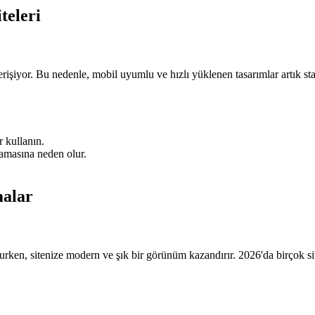
teleri
rişiyor. Bu nedenle, mobil uyumlu ve hızlı yüklenen tasarımlar artık stand
 kullanın.
lamasına neden olur.
malar
ken, sitenize modern ve şık bir görünüm kazandırır. 2026'da birçok site