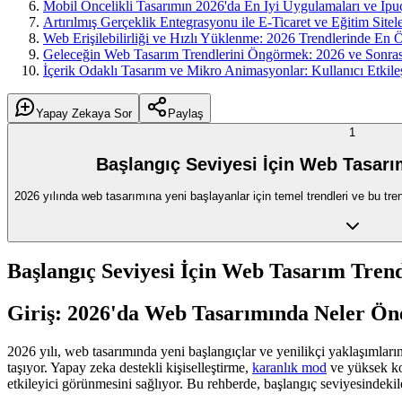
Mobil Öncelikli Tasarımın 2026'da En İyi Uygulamaları ve İpuç
Artırılmış Gerçeklik Entegrasyonu ile E-Ticaret ve Eğitim Sitel
Web Erişilebilirliği ve Hızlı Yüklenme: 2026 Trendlerinde En 
Geleceğin Web Tasarım Trendlerini Öngörmek: 2026 ve Sonras
İçerik Odaklı Tasarım ve Mikro Animasyonlar: Kullanıcı Etkile
Yapay Zekaya Sor
Paylaş
1
Başlangıç Seviyesi İçin Web Tasarı
2026 yılında web tasarımına yeni başlayanlar için temel trendleri ve bu tre
Başlangıç Seviyesi İçin Web Tasarım Tren
Giriş: 2026'da Web Tasarımında Neler Ön
2026 yılı, web tasarımında yeni başlangıçlar ve yenilikçi yaklaşımlar
taşıyor. Yapay zeka destekli kişiselleştirme,
karanlık mod
ve yüksek kon
etkileyici görünmesini sağlıyor. Bu rehberde, başlangıç seviyesindekiler