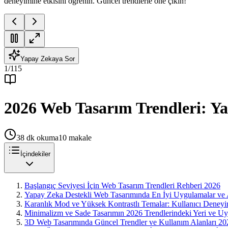
deneyimine etkisini öğrenin. Güncel trendlerle öne çıkın!
Yapay Zekaya Sor
1
/
115
2026 Web Tasarım Trendleri: Y
38
dk okuma
10
makale
İçindekiler
Başlangıç Seviyesi İçin Web Tasarım Trendleri Rehberi 2026
Yapay Zeka Destekli Web Tasarımında En İyi Uygulamalar ve 
Karanlık Mod ve Yüksek Kontrastlı Temalar: Kullanıcı Deneyim
Minimalizm ve Sade Tasarımın 2026 Trendlerindeki Yeri ve Uy
3D Web Tasarımında Güncel Trendler ve Kullanım Alanları 20