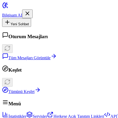
Bilgisam AI
Yeni Sohbet
Oturum Mesajları
Tüm Mesajları Görüntüle
Keşfet
Tümünü Keşfet
Menü
İstatistikler
Servisler
Herkese Açık Tanıtım Linkleri
API