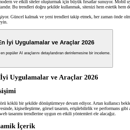
odern ve etkili siteler oluşturmak için büyük fırsatlar sunuyor. Mobil u
arıdır. Bu trendleri doğru şekilde kullanmak, sitenizi hem estetik hem de
ğişiyor. Güncel kalmak ve yeni trendleri takip etmek, her zaman önde ol
eyin.
n İyi Uygulamalar ve Araçlar 2026
 en popüler AI araçlarını detaylandıran derinlemesine bir inceleme.
İyi Uygulamalar ve Araçlar 2026
işimi
törü köklü bir şekilde dönüştürmeye devam ediyor. Artan kullanıcı beklen
nde, kişiselleştirme, görsel tasarım, erişilebilirlik ve performans gibi
eb tasarımı trendlerine uygun en etkili yöntemleri ele alacağız.
namik İçerik