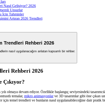
ları
eri Nasıl Gelişiyor? 2026
Önemli Unsurlar
ı İçin Tahminler
şimini Artıran 2026 Trendleri
m Trendleri Rehberi 2026
ndlerin nasıl uygulanacağını anlatan kapsamlı bir rehber.
dleri Rehberi 2026
e Çıkıyor?
ın yılı olmaya devam ediyor. Özellikle başlangıç seviyesindeki tasarımc
trastlı temalar,
mikro animasyonlar
ve 3D tasarımlar gibi öne çıkan uns
 için temel trendleri ve bunların nasıl uygulanabileceğine dair pratik bi