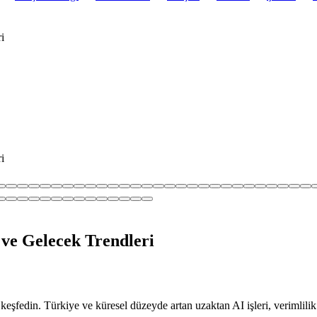
i
i
 ve Gelecek Trendleri
eşfedin. Türkiye ve küresel düzeyde artan uzaktan AI işleri, verimlilik v