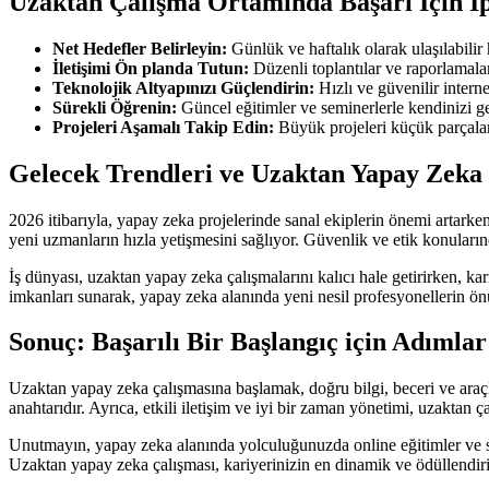
Uzaktan Çalışma Ortamında Başarı İçin İp
Net Hedefler Belirleyin:
Günlük ve haftalık olarak ulaşılabilir
İletişimi Ön planda Tutun:
Düzenli toplantılar ve raporlamala
Teknolojik Altyapınızı Güçlendirin:
Hızlı ve güvenilir interne
Sürekli Öğrenin:
Güncel eğitimler ve seminerlerle kendinizi g
Projeleri Aşamalı Takip Edin:
Büyük projeleri küçük parçalara
Gelecek Trendleri ve Uzaktan Yapay Zeka 
2026 itibarıyla, yapay zeka projelerinde sanal ekiplerin önemi artarken
yeni uzmanların hızla yetişmesini sağlıyor. Güvenlik ve etik konularınd
İş dünyası, uzaktan yapay zeka çalışmalarını kalıcı hale getirirken, ka
imkanları sunarak, yapay zeka alanında yeni nesil profesyonellerin ön
Sonuç: Başarılı Bir Başlangıç için Adımlar
Uzaktan yapay zeka çalışmasına başlamak, doğru bilgi, beceri ve araç
anahtarıdır. Ayrıca, etkili iletişim ve iyi bir zaman yönetimi, uzaktan ça
Unutmayın, yapay zeka alanında yolculuğunuzda online eğitimler ve san
Uzaktan yapay zeka çalışması, kariyerinizin en dinamik ve ödüllendiri