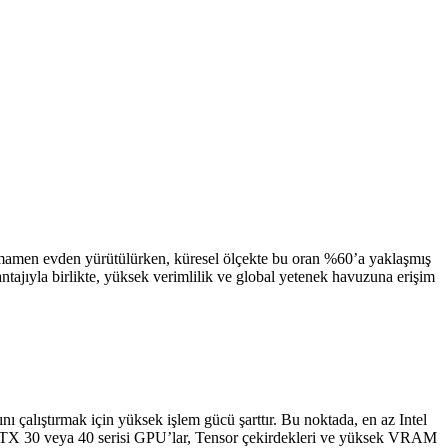
tamamen evden yürütülürken, küresel ölçekte bu oran %60’a yaklaşmış
antajıyla birlikte, yüksek verimlilik ve global yetenek havuzuna erişim
ı çalıştırmak için yüksek işlem gücü şarttır. Bu noktada, en az Intel
DIA RTX 30 veya 40 serisi GPU’lar, Tensor çekirdekleri ve yüksek VRAM