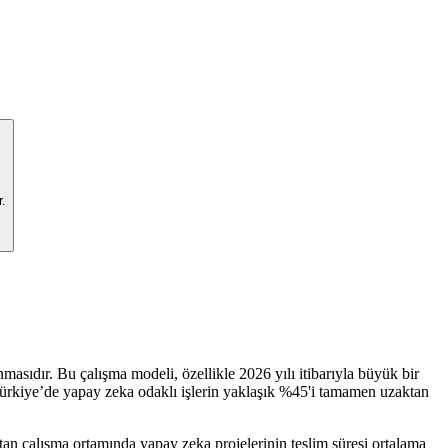
r.
asıdır. Bu çalışma modeli, özellikle 2026 yılı itibarıyla büyük bir
ürkiye’de yapay zeka odaklı işlerin yaklaşık %45'i tamamen uzaktan
ktan çalışma ortamında yapay zeka projelerinin teslim süresi ortalama