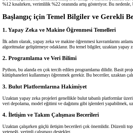
%12 kısalırken, verimlilik %22 oranında artış gösteriyor. Bu nedenle, b
Başlangıç için Temel Bilgiler ve Gerekli B
1. Yapay Zeka ve Makine Öğrenmesi Temelleri
İlk adım olarak, yapay zeka ve makine öğrenmesi kavramlarını anlamak
algoritmalar geliştirmeye odaklanır. Bu temel bilgiler, uzaktan yapay z
2. Programlama ve Veri Bilimi
Python, bu alanda en çok tercih edilen programlama dilidir. Basit proje
kütüphaneleri kullanmayı öğrenmek gerekir. Bu beceriler, uzaktan çal
3. Bulut Platformlarına Hakimiyet
Uzaktan yapay zeka projeleri genellikle bulut tabanlı platformlar üze
veri depolama, model eğitimi ve dağıtımı gibi işlemleri yapabilmek, uz
4. İletişim ve Takım Çalışması Becerileri
Uzaktan çalışırken güçlü iletişim becerileri çok önemlidir. Düzenli to
yeteneği, verimli çalışmayı destekler.