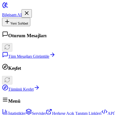
Bilgisam AI
Yeni Sohbet
Oturum Mesajları
Tüm Mesajları Görüntüle
Keşfet
Tümünü Keşfet
Menü
İstatistikler
Servisler
Herkese Açık Tanıtım Linkleri
API