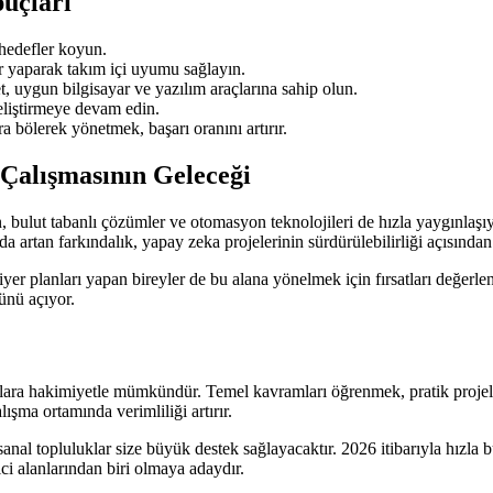
uçları
 hedefler koyun.
r yaparak takım içi uyumu sağlayın.
t, uygun bilgisayar ve yazılım araçlarına sahip olun.
eliştirmeye devam edin.
 bölerek yönetmek, başarı oranını artırır.
Çalışmasının Geleceği
, bulut tabanlı çözümler ve otomasyon teknolojileri de hızla yaygınlaşıy
a artan farkındalık, yapay zeka projelerinin sürdürülebilirliği açısından
riyer planları yapan bireyler de bu alana yönelmek için fırsatları değer
ünü açıyor.
lara hakimiyetle mümkündür. Temel kavramları öğrenmek, pratik projele
lışma ortamında verimliliği artırır.
al topluluklar size büyük destek sağlayacaktır. 2026 itibarıyla hızla b
ci alanlarından biri olmaya adaydır.