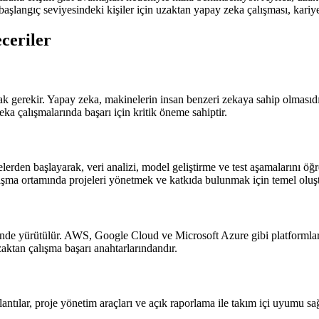
aşlangıç seviyesindeki kişiler için uzaktan yapay zeka çalışması, kariyer
eceriler
 gerekir. Yapay zeka, makinelerin insan benzeri zekaya sahip olmasıdır
eka çalışmalarında başarı için kritik öneme sahiptir.
lerden başlayarak, veri analizi, model geliştirme ve test aşamalarını öğr
ışma ortamında projeleri yönetmek ve katkıda bulunmak için temel oluşt
rinde yürütülür. AWS, Google Cloud ve Microsoft Azure gibi platformlara
aktan çalışma başarı anahtarlarındandır.
plantılar, proje yönetim araçları ve açık raporlama ile takım içi uyumu 