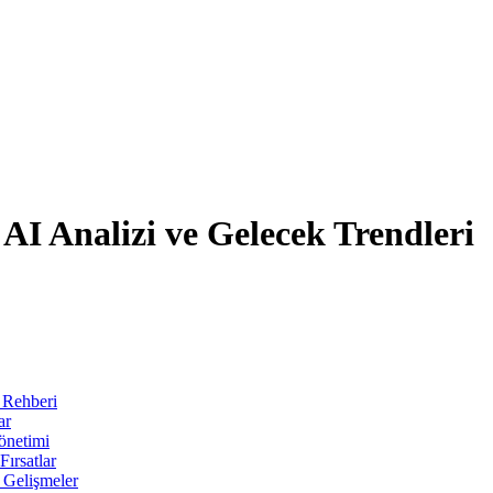
AI Analizi ve Gelecek Trendleri
 Rehberi
ar
önetimi
ırsatlar
 Gelişmeler