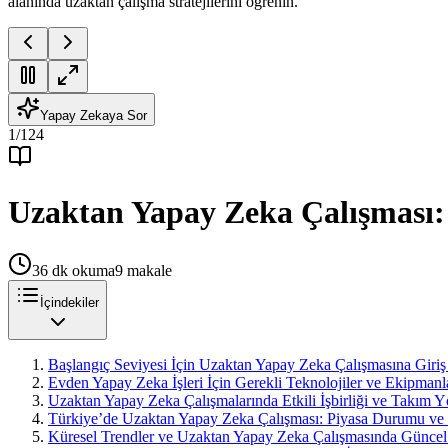
alanında uzaktan çalışma stratejilerini öğrenin.
Yapay Zekaya Sor
1
/
124
Uzaktan Yapay Zeka Çalışması: 
36
dk okuma
9
makale
İçindekiler
Başlangıç Seviyesi İçin Uzaktan Yapay Zeka Çalışmasına Giriş
Evden Yapay Zeka İşleri İçin Gerekli Teknolojiler ve Ekipmanl
Uzaktan Yapay Zeka Çalışmalarında Etkili İşbirliği ve Takım Y
Türkiye’de Uzaktan Yapay Zeka Çalışması: Piyasa Durumu ve F
Küresel Trendler ve Uzaktan Yapay Zeka Çalışmasında Güncel