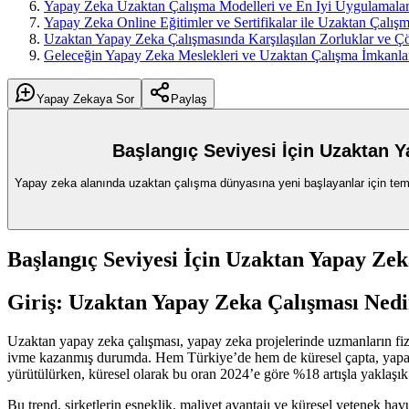
Yapay Zeka Uzaktan Çalışma Modelleri ve En İyi Uygulamala
Yapay Zeka Online Eğitimler ve Sertifikalar ile Uzaktan Çalış
Uzaktan Yapay Zeka Çalışmasında Karşılaşılan Zorluklar ve Ç
Geleceğin Yapay Zeka Meslekleri ve Uzaktan Çalışma İmkanla
Yapay Zekaya Sor
Paylaş
Başlangıç Seviyesi İçin Uzaktan 
Yapay zeka alanında uzaktan çalışma dünyasına yeni başlayanlar için temel 
Başlangıç Seviyesi İçin Uzaktan Yapay Ze
Giriş: Uzaktan Yapay Zeka Çalışması Ned
Uzaktan yapay zeka çalışması, yapay zeka projelerinde uzmanların fizi
ivme kazanmış durumda. Hem Türkiye’de hem de küresel çapta, yapay 
yürütülürken, küresel olarak bu oran 2024’e göre %18 artışla yaklaşı
Bu trend, şirketlerin esneklik, maliyet avantajı ve küresel yetenek ha