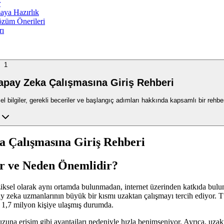
r
maya Hazırlık
özüm Önerileri
rı
1
Yapay Zeka Çalışmasına Giriş Rehberi
bilgiler, gerekli beceriler ve başlangıç adımları hakkında kapsamlı bir rehbe
ka Çalışmasına Giriş Rehberi
ir ve Neden Önemlidir?
ksel olarak aynı ortamda bulunmadan, internet üzerinden katkıda bulunm
zeka uzmanlarının büyük bir kısmı uzaktan çalışmayı tercih ediyor. T
k 1,7 milyon kişiye ulaşmış durumda.
vuzuna erişim gibi avantajları nedeniyle hızla benimseniyor. Ayrıca, uza