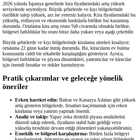
2026 yılında İspanya genelinde kira fiyatlarındaki artış yüksek
seviyelerde seyrediyor. Büyük şehirlerde ve kıyı bölgelerinde
özellikle talep yüksek, arz ise yetersiz kalıyor. Kira fiyatlarındaki bu
yükseliş, enflasyon ve ekonomik baskılarla birlikte hız kazanmış
durumda. Ortalama kira artış oranı %8 civarında olmakla birlikte,
bölgesel farklılıklar bu oranı biraz daha yukarı veya aşağı çekebilir.
Büyük şehirlerde ve kıyı bölgelerinde kiralama süreleri kısalıyor;
ortalama 22 güne kadar inmiş durumda. Bu, kiracıların ev bulma
konusunda ciddi bir rekabetle karşılaştığını gösteriyor. Ayrıca,
bölgesel farklılıklar ve piyasa dinamikleri, yatırımcılar ve kiracılar
için önemli fırsatlar ve riskler barındırıyor.
Pratik çıkarımlar ve geleceğe yönelik
öneriler
Erken hareket edin:
Balear ve Kanarya Adaları gibi yüksek
artış gösteren bölgelerde, fırsatları kaçırmamak için erken
kiralama veya yatırım yapmak önemli.
Analiz ve takip:
Yapay zeka destekli piyasa analizlerini
düzenli takip ederek, fiyatların stabil hale geldiği veya
yükseliş trendinin devam ettiği dönemleri yakalayabilirsiniz.
Esneklik ve bölgesel karşılaştırma:
Birden fazla bölgeyi
karşılaştırarak, bütçenize en uygun ve talep gören bölgelerde