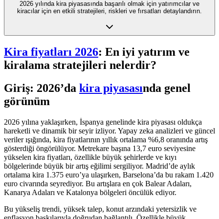
2026 yılında kira piyasasında başarılı olmak için yatırımcılar ve
kiracılar için en etkili stratejileri, riskleri ve fırsatları detaylandırın.
Kira fiyatları 2026
: En iyi yatırım ve
kiralama stratejileri nelerdir?
Giriş: 2026’da
kira piyasası
nda genel
görünüm
2026 yılına yaklaşırken, İspanya genelinde kira piyasası oldukça
hareketli ve dinamik bir seyir izliyor. Yapay zeka analizleri ve güncel
veriler ışığında, kira fiyatlarının yıllık ortalama %6,8 oranında artış
gösterdiği öngörülüyor. Metrekare başına 13,7 euro seviyesine
yükselen kira fiyatları, özellikle büyük şehirlerde ve kıyı
bölgelerinde büyük bir artış eğilimi sergiliyor. Madrid’de aylık
ortalama kira 1.375 euro’ya ulaşırken, Barselona’da bu rakam 1.420
euro civarında seyrediyor. Bu artışlara en çok Balear Adaları,
Kanarya Adaları ve Katalonya bölgeleri öncülük ediyor.
Bu yükseliş trendi, yüksek talep, konut arzındaki yetersizlik ve
enflasyon baskılarıyla doğrudan bağlantılı. Özellikle büyük