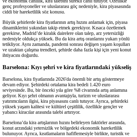
ve ekonomik canlılık, kira talebini sürekli canlı tutuyor. Özellikle
genç profesyoneller ve uluslararası göç nedeniyle, kira piyasasında
ciddi bir hareketlilik söz konusu.
Büyük şehirlerde kira fiyatlarının artış hızını anlamak için, piyasa
dinamiklerini yakından takip etmek gerekiyor. Kısaca özetlemek
gerekirse, Madrid’de kiralık dairelere olan talep, arz yetersizliği
nedeniyle oldukça yüksek. Bu da kira artış oranlarını yukarı yönlü
tetikliyor. Aynı zamanda, pandemi sonrası değişen yaşam koşulları
ve uzaktan çalışma trendleri, şehirde daha fazla kişi için yeni konut
ihtiyacını doğurdu.
Barselona: Kıyı şehri ve kira fiyatlarındaki yükseliş
Barselona, kira fiyatlarında 2026'da önemli bir artış göstermeye
devam ediyor. Şehirdeki ortalama kira bedeli 1.420 euro
seviyesinde. Bu, bir önceki yıla göre %8 civarında artış anlamına
geliyor. Kıyı şehri olmanın avantajıyla, turizm ve uluslararası
yatırımcıların ilgisi, kira piyasasını canlı tutuyor. Ayrıca, şehirdeki
yüksek yaşam kalitesi ve kültürel çeşitlilik, özellikle gençler ve
yabancı kiracılar arasında talebi artırıyor.
Barselona’da kira artışlarının hızını belirleyen faktörler arasında,
konut arzındaki yetersizlik ve bölgedeki ekonomik hareketlilik
bulunuyor. Ayrıca, kısıtlamaların hafiflemesiyle birlikte, turistik ve