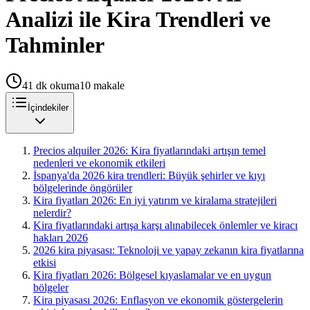
Analizi ile Kira Trendleri ve
Tahminler
41
dk okuma
10
makale
İçindekiler
Precios alquiler 2026: Kira fiyatlarındaki artışın temel
nedenleri ve ekonomik etkileri
İspanya'da 2026 kira trendleri: Büyük şehirler ve kıyı
bölgelerinde öngörüler
Kira fiyatları 2026: En iyi yatırım ve kiralama stratejileri
nelerdir?
Kira fiyatlarındaki artışa karşı alınabilecek önlemler ve kiracı
hakları 2026
2026 kira piyasası: Teknoloji ve yapay zekanın kira fiyatlarına
etkisi
Kira fiyatları 2026: Bölgesel kıyaslamalar ve en uygun
bölgeler
Kira piyasası 2026: Enflasyon ve ekonomik göstergelerin