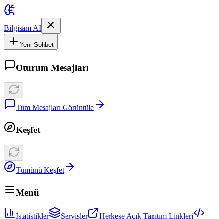
Bilgisam AI
Yeni Sohbet
Oturum Mesajları
Tüm Mesajları Görüntüle
Keşfet
Tümünü Keşfet
Menü
İstatistikler
Servisler
Herkese Açık Tanıtım Linkleri