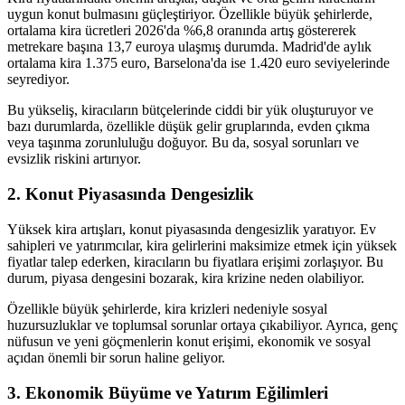
uygun konut bulmasını güçleştiriyor. Özellikle büyük şehirlerde,
ortalama kira ücretleri 2026'da %6,8 oranında artış göstererek
metrekare başına 13,7 euroya ulaşmış durumda. Madrid'de aylık
ortalama kira 1.375 euro, Barselona'da ise 1.420 euro seviyelerinde
seyrediyor.
Bu yükseliş, kiracıların bütçelerinde ciddi bir yük oluşturuyor ve
bazı durumlarda, özellikle düşük gelir gruplarında, evden çıkma
veya taşınma zorunluluğu doğuyor. Bu da, sosyal sorunları ve
evsizlik riskini artırıyor.
2. Konut Piyasasında Dengesizlik
Yüksek kira artışları, konut piyasasında dengesizlik yaratıyor. Ev
sahipleri ve yatırımcılar, kira gelirlerini maksimize etmek için yüksek
fiyatlar talep ederken, kiracıların bu fiyatlara erişimi zorlaşıyor. Bu
durum, piyasa dengesini bozarak, kira krizine neden olabiliyor.
Özellikle büyük şehirlerde, kira krizleri nedeniyle sosyal
huzursuzluklar ve toplumsal sorunlar ortaya çıkabiliyor. Ayrıca, genç
nüfusun ve yeni göçmenlerin konut erişimi, ekonomik ve sosyal
açıdan önemli bir sorun haline geliyor.
3. Ekonomik Büyüme ve Yatırım Eğilimleri