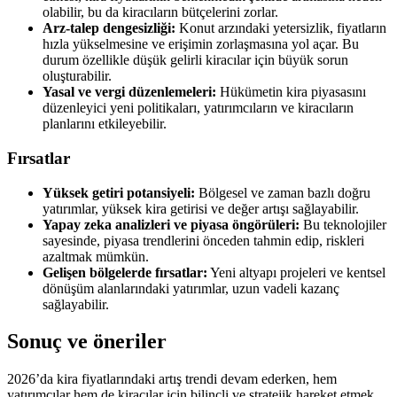
olabilir, bu da kiracıların bütçelerini zorlar.
Arz-talep dengesizliği:
Konut arzındaki yetersizlik, fiyatların
hızla yükselmesine ve erişimin zorlaşmasına yol açar. Bu
durum özellikle düşük gelirli kiracılar için büyük sorun
oluşturabilir.
Yasal ve vergi düzenlemeleri:
Hükümetin kira piyasasını
düzenleyici yeni politikaları, yatırımcıların ve kiracıların
planlarını etkileyebilir.
Fırsatlar
Yüksek getiri potansiyeli:
Bölgesel ve zaman bazlı doğru
yatırımlar, yüksek kira getirisi ve değer artışı sağlayabilir.
Yapay zeka analizleri ve piyasa öngörüleri:
Bu teknolojiler
sayesinde, piyasa trendlerini önceden tahmin edip, riskleri
azaltmak mümkün.
Gelişen bölgelerde fırsatlar:
Yeni altyapı projeleri ve kentsel
dönüşüm alanlarındaki yatırımlar, uzun vadeli kazanç
sağlayabilir.
Sonuç ve öneriler
2026’da kira fiyatlarındaki artış trendi devam ederken, hem
yatırımcılar hem de kiracılar için bilinçli ve stratejik hareket etmek