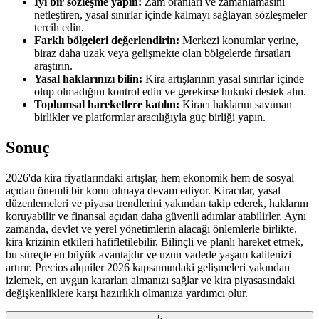
İyi bir sözleşme yapın:
Zam oranları ve zamanlamasını
netleştiren, yasal sınırlar içinde kalmayı sağlayan sözleşmeler
tercih edin.
Farklı bölgeleri değerlendirin:
Merkezi konumlar yerine,
biraz daha uzak veya gelişmekte olan bölgelerde fırsatları
araştırın.
Yasal haklarınızı bilin:
Kira artışlarının yasal sınırlar içinde
olup olmadığını kontrol edin ve gerekirse hukuki destek alın.
Toplumsal hareketlere katılın:
Kiracı haklarını savunan
birlikler ve platformlar aracılığıyla güç birliği yapın.
Sonuç
2026'da kira fiyatlarındaki artışlar, hem ekonomik hem de sosyal
açıdan önemli bir konu olmaya devam ediyor. Kiracılar, yasal
düzenlemeleri ve piyasa trendlerini yakından takip ederek, haklarını
koruyabilir ve finansal açıdan daha güvenli adımlar atabilirler. Aynı
zamanda, devlet ve yerel yönetimlerin alacağı önlemlerle birlikte,
kira krizinin etkileri hafifletilebilir. Bilinçli ve planlı hareket etmek,
bu süreçte en büyük avantajdır ve uzun vadede yaşam kalitenizi
artırır. Precios alquiler 2026 kapsamındaki gelişmeleri yakından
izlemek, en uygun kararları almanızı sağlar ve kira piyasasındaki
değişkenliklere karşı hazırlıklı olmanıza yardımcı olur.
5