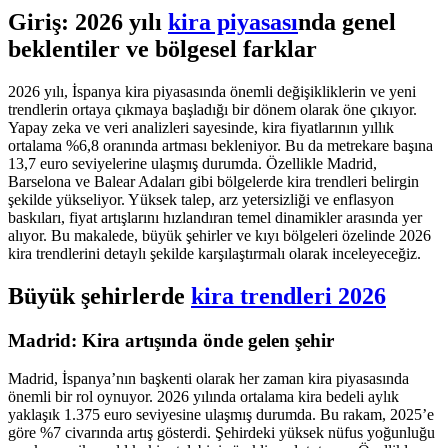
Giriş: 2026 yılı
kira piyasası
nda genel
beklentiler ve bölgesel farklar
2026 yılı, İspanya kira piyasasında önemli değişikliklerin ve yeni
trendlerin ortaya çıkmaya başladığı bir dönem olarak öne çıkıyor.
Yapay zeka ve veri analizleri sayesinde, kira fiyatlarının yıllık
ortalama %6,8 oranında artması bekleniyor. Bu da metrekare başına
13,7 euro seviyelerine ulaşmış durumda. Özellikle Madrid,
Barselona ve Balear Adaları gibi bölgelerde kira trendleri belirgin
şekilde yükseliyor. Yüksek talep, arz yetersizliği ve enflasyon
baskıları, fiyat artışlarını hızlandıran temel dinamikler arasında yer
alıyor. Bu makalede, büyük şehirler ve kıyı bölgeleri özelinde 2026
kira trendlerini detaylı şekilde karşılaştırmalı olarak inceleyeceğiz.
Büyük şehirlerde
kira trendleri 2026
Madrid: Kira artışında önde gelen şehir
Madrid, İspanya’nın başkenti olarak her zaman kira piyasasında
önemli bir rol oynuyor. 2026 yılında ortalama kira bedeli aylık
yaklaşık 1.375 euro seviyesine ulaşmış durumda. Bu rakam, 2025’e
göre %7 civarında artış gösterdi. Şehirdeki yüksek nüfus yoğunluğu