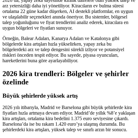
2026’da, yapay zeka sayesinde kiralık dairelere olan yüksek talep ve
arz yetersizliği daha iyi yönetiliyor. Kiracıların ev bulma süresi
ortalama 22 güne kadar düşerken, AI destekli platformlar, en uygun
ve ulaşılabilir seçenekleri anında öneriyor. Bu sistemler, bölgesel
talep yoğunluğunu ve fiyat trendlerini analiz ederek, kiracılara en
uygun bölgeleri ve fiyatları sunuyor.
Örneğin, Balear Adaları, Kanarya Adaları ve Katalonya gibi
bölgelerde kira artışları hızla yükselirken, yapay zeka bu
bölgelerdeki arz ve talep dengesini sürekli izliyor ve potansiyel
riskleri önceden tespit ediyor. Bu sayede, piyasa oyuncuları,
hareketlerini buna göre ayarlayabiliyor.
2026 kira trendleri: Bölgeler ve şehirler
özelinde
Büyük şehirlerde yüksek artış
2026 yılı itibarıyla, Madrid ve Barselona gibi büyük şehirlerde kira
fiyatları hızla artmaya devam ediyor. Madrid’de yıllık %8’e yaklaşan
kira artışları, ortalama kira bedelini 1.375 euro seviyesine çıkardı.
Barselona’da ise bu rakam 1.420 euro’ya ulaşmış durumda. Bu
şehirlerdeki kira artışları, yüksek talep ve sınırlı arzın bir sonucu.