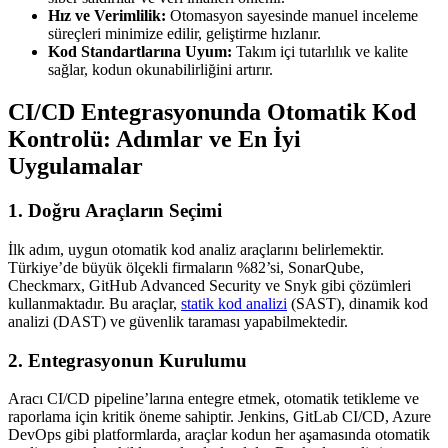
Hız ve Verimlilik:
Otomasyon sayesinde manuel inceleme
süreçleri minimize edilir, geliştirme hızlanır.
Kod Standartlarına Uyum:
Takım içi tutarlılık ve kalite
sağlar, kodun okunabilirliğini artırır.
CI/CD Entegrasyonunda Otomatik Kod
Kontrolü: Adımlar ve En İyi
Uygulamalar
1. Doğru Araçların Seçimi
İlk adım, uygun otomatik kod analiz araçlarını belirlemektir.
Türkiye’de büyük ölçekli firmaların %82’si, SonarQube,
Checkmarx, GitHub Advanced Security ve Snyk gibi çözümleri
kullanmaktadır. Bu araçlar,
statik kod analizi
(SAST), dinamik kod
analizi (DAST) ve güvenlik taraması yapabilmektedir.
2. Entegrasyonun Kurulumu
Aracı CI/CD pipeline’larına entegre etmek, otomatik tetikleme ve
raporlama için kritik öneme sahiptir. Jenkins, GitLab CI/CD, Azure
DevOps gibi platformlarda, araçlar kodun her aşamasında otomatik