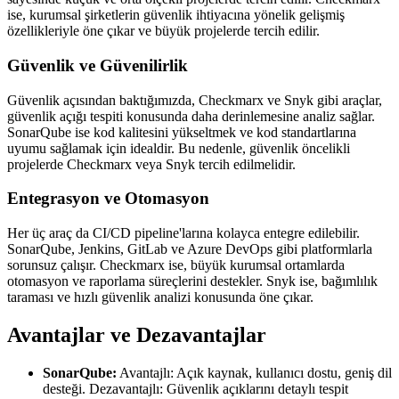
ise, kurumsal şirketlerin güvenlik ihtiyacına yönelik gelişmiş
özellikleriyle öne çıkar ve büyük projelerde tercih edilir.
Güvenlik ve Güvenilirlik
Güvenlik açısından baktığımızda, Checkmarx ve Snyk gibi araçlar,
güvenlik açığı tespiti konusunda daha derinlemesine analiz sağlar.
SonarQube ise kod kalitesini yükseltmek ve kod standartlarına
uyumu sağlamak için idealdir. Bu nedenle, güvenlik öncelikli
projelerde Checkmarx veya Snyk tercih edilmelidir.
Entegrasyon ve Otomasyon
Her üç araç da CI/CD pipeline'larına kolayca entegre edilebilir.
SonarQube, Jenkins, GitLab ve Azure DevOps gibi platformlarla
sorunsuz çalışır. Checkmarx ise, büyük kurumsal ortamlarda
otomasyon ve raporlama süreçlerini destekler. Snyk ise, bağımlılık
taraması ve hızlı güvenlik analizi konusunda öne çıkar.
Avantajlar ve Dezavantajlar
SonarQube:
Avantajlı: Açık kaynak, kullanıcı dostu, geniş dil
desteği. Dezavantajlı: Güvenlik açıklarını detaylı tespit