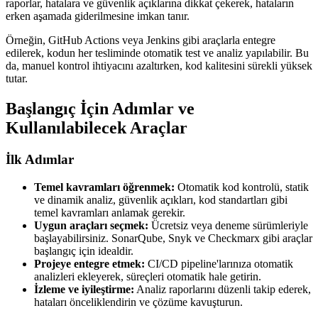
raporlar, hatalara ve güvenlik açıklarına dikkat çekerek, hataların
erken aşamada giderilmesine imkan tanır.
Örneğin, GitHub Actions veya Jenkins gibi araçlarla entegre
edilerek, kodun her tesliminde otomatik test ve analiz yapılabilir. Bu
da, manuel kontrol ihtiyacını azaltırken, kod kalitesini sürekli yüksek
tutar.
Başlangıç İçin Adımlar ve
Kullanılabilecek Araçlar
İlk Adımlar
Temel kavramları öğrenmek:
Otomatik kod kontrolü, statik
ve dinamik analiz, güvenlik açıkları, kod standartları gibi
temel kavramları anlamak gerekir.
Uygun araçları seçmek:
Ücretsiz veya deneme sürümleriyle
başlayabilirsiniz. SonarQube, Snyk ve Checkmarx gibi araçlar
başlangıç için idealdir.
Projeye entegre etmek:
CI/CD pipeline'larınıza otomatik
analizleri ekleyerek, süreçleri otomatik hale getirin.
İzleme ve iyileştirme:
Analiz raporlarını düzenli takip ederek,
hataları önceliklendirin ve çözüme kavuşturun.