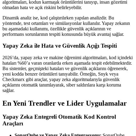
algoritmaları, kodun karmaşık örüntülerini tanıyıp, insan gözetimi
olmadan hata ve açık riskini belirleyebilir.
Dinamik analiz ise, kod çalıştırılırken yapılan analizdir. Bu
yöntemde, test ortamları ve simülasyonlar kullanılır. Yapay zekanın
bu aşamadaki kullanımı, özellikle güvenlik açıklarının ve
performans sorunlarının tespiti konusunda büyük avantaj sağlar.
Yapay Zeka ile Hata ve Güvenlik Açığı Tespiti
2026’da, yapay zeka ve makine öğrenimi algoritmaları, kod içindeki
hataları %60’a varan oranlarda erken aşamada tespit edebilmektedir.
Bu sistemler, geçmişteki hataları ve güvenlik açıklarını öğrenerek,
yeni kodda benzer örüntüleri tanıyabilir. Örneğin, Snyk veya
Checkmarx gibi araçlar, yapay zeka algoritmalarıyla güvenlik
açıklarını otomatik tanımlayarak, siber saldırılara karşı koruma
sağlar.
En Yeni Trendler ve Lider Uygulamalar
Yapay Zeka Entegreli Otomatik Kod Kontrol
Araçları
SonarQube ve Yapay Zeka Entegrasyonu:
SonarQube,