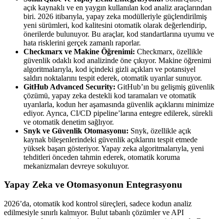
açık kaynaklı ve en yaygın kullanılan kod analiz araçlarından
biri. 2026 itibarıyla, yapay zeka modülleriyle güçlendirilmiş
yeni sürümleri, kod kalitesini otomatik olarak değerlendirip,
önerilerde bulunuyor. Bu araçlar, kod standartlarına uyumu ve
hata risklerini gerçek zamanlı raporlar.
Checkmarx ve Makine Öğrenimi:
Checkmarx, özellikle
güvenlik odaklı kod analizinde öne çıkıyor. Makine öğrenimi
algoritmalarıyla, kod içindeki gizli açıkları ve potansiyel
saldırı noktalarını tespit ederek, otomatik uyarılar sunuyor.
GitHub Advanced Security:
GitHub’ın bu gelişmiş güvenlik
çözümü, yapay zeka destekli kod taramaları ve otomatik
uyarılarla, kodun her aşamasında güvenlik açıklarını minimize
ediyor. Ayrıca, CI/CD pipeline’larına entegre edilerek, sürekli
ve otomatik denetim sağlıyor.
Snyk ve Güvenlik Otomasyonu:
Snyk, özellikle açık
kaynak bileşenlerindeki güvenlik açıklarını tespit etmede
yüksek başarı gösteriyor. Yapay zeka algoritmalarıyla, yeni
tehditleri önceden tahmin ederek, otomatik koruma
mekanizmaları devreye sokuluyor.
Yapay Zeka ve Otomasyonun Entegrasyonu
2026’da, otomatik kod kontrol süreçleri, sadece kodun analiz
edilmesiyle sınırlı kalmıyor. Bulut tabanlı çözümler ve API