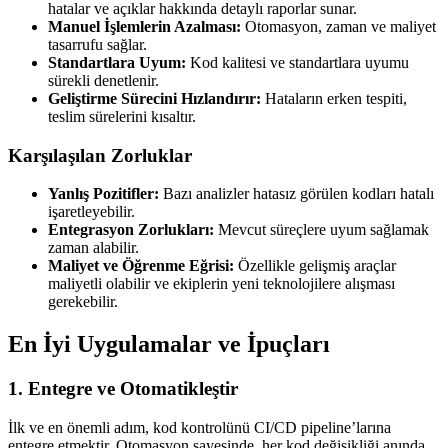
hatalar ve açıklar hakkında detaylı raporlar sunar.
Manuel İşlemlerin Azalması:
Otomasyon, zaman ve maliyet
tasarrufu sağlar.
Standartlara Uyum:
Kod kalitesi ve standartlara uyumu
sürekli denetlenir.
Geliştirme Sürecini Hızlandırır:
Hataların erken tespiti,
teslim sürelerini kısaltır.
Karşılaşılan Zorluklar
Yanlış Pozitifler:
Bazı analizler hatasız görülen kodları hatalı
işaretleyebilir.
Entegrasyon Zorlukları:
Mevcut süreçlere uyum sağlamak
zaman alabilir.
Maliyet ve Öğrenme Eğrisi:
Özellikle gelişmiş araçlar
maliyetli olabilir ve ekiplerin yeni teknolojilere alışması
gerekebilir.
En İyi Uygulamalar ve İpuçları
1. Entegre ve Otomatikleştir
İlk ve en önemli adım, kod kontrolünü CI/CD pipeline’larına
entegre etmektir. Otomasyon sayesinde, her kod değişikliği anında