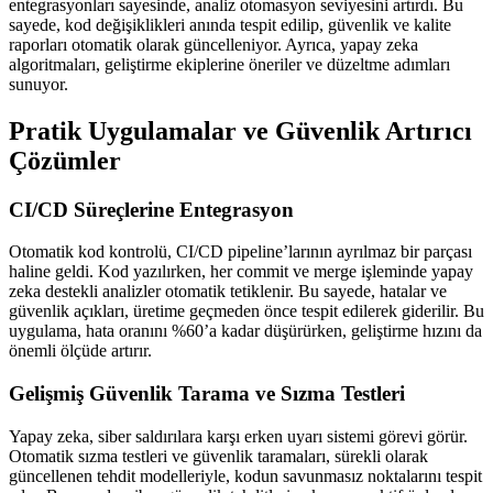
entegrasyonları sayesinde, analiz otomasyon seviyesini artırdı. Bu
sayede, kod değişiklikleri anında tespit edilip, güvenlik ve kalite
raporları otomatik olarak güncelleniyor. Ayrıca, yapay zeka
algoritmaları, geliştirme ekiplerine öneriler ve düzeltme adımları
sunuyor.
Pratik Uygulamalar ve Güvenlik Artırıcı
Çözümler
CI/CD Süreçlerine Entegrasyon
Otomatik kod kontrolü, CI/CD pipeline’larının ayrılmaz bir parçası
haline geldi. Kod yazılırken, her commit ve merge işleminde yapay
zeka destekli analizler otomatik tetiklenir. Bu sayede, hatalar ve
güvenlik açıkları, üretime geçmeden önce tespit edilerek giderilir. Bu
uygulama, hata oranını %60’a kadar düşürürken, geliştirme hızını da
önemli ölçüde artırır.
Gelişmiş Güvenlik Tarama ve Sızma Testleri
Yapay zeka, siber saldırılara karşı erken uyarı sistemi görevi görür.
Otomatik sızma testleri ve güvenlik taramaları, sürekli olarak
güncellenen tehdit modelleriyle, kodun savunmasız noktalarını tespit