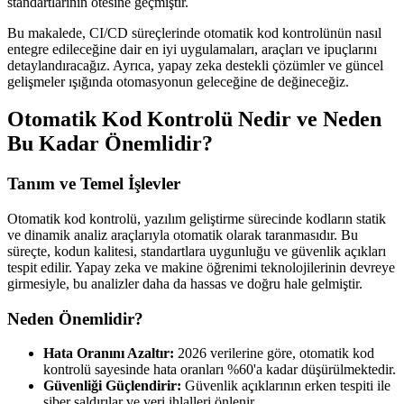
standartlarının ötesine geçmiştir.
Bu makalede, CI/CD süreçlerinde otomatik kod kontrolünün nasıl
entegre edileceğine dair en iyi uygulamaları, araçları ve ipuçlarını
detaylandıracağız. Ayrıca, yapay zeka destekli çözümler ve güncel
gelişmeler ışığında otomasyonun geleceğine de değineceğiz.
Otomatik Kod Kontrolü Nedir ve Neden
Bu Kadar Önemlidir?
Tanım ve Temel İşlevler
Otomatik kod kontrolü, yazılım geliştirme sürecinde kodların statik
ve dinamik analiz araçlarıyla otomatik olarak taranmasıdır. Bu
süreçte, kodun kalitesi, standartlara uygunluğu ve güvenlik açıkları
tespit edilir. Yapay zeka ve makine öğrenimi teknolojilerinin devreye
girmesiyle, bu analizler daha da hassas ve doğru hale gelmiştir.
Neden Önemlidir?
Hata Oranını Azaltır:
2026 verilerine göre, otomatik kod
kontrolü sayesinde hata oranları %60'a kadar düşürülmektedir.
Güvenliği Güçlendirir:
Güvenlik açıklarının erken tespiti ile
siber saldırılar ve veri ihlalleri önlenir.