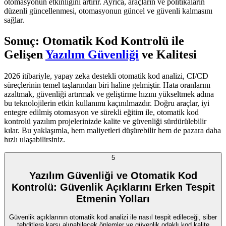
otomasyonun etkinliğini artırır. Ayrıca, araçların ve politikaların
düzenli güncellenmesi, otomasyonun güncel ve güvenli kalmasını
sağlar.
Sonuç: Otomatik Kod Kontrolü ile
Gelişen
Yazılım Güvenliği
ve Kalitesi
2026 itibariyle, yapay zeka destekli otomatik kod analizi, CI/CD
süreçlerinin temel taşlarından biri haline gelmiştir. Hata oranlarını
azaltmak, güvenliği artırmak ve geliştirme hızını yükseltmek adına
bu teknolojilerin etkin kullanımı kaçınılmazdır. Doğru araçlar, iyi
entegre edilmiş otomasyon ve sürekli eğitim ile, otomatik kod
kontrolü yazılım projelerinizde kalite ve güvenliği sürdürülebilir
kılar. Bu yaklaşımla, hem maliyetleri düşürebilir hem de pazara daha
hızlı ulaşabilirsiniz.
5
Yazılım Güvenliği ve Otomatik Kod
Kontrolü: Güvenlik Açıklarını Erken Tespit
Etmenin Yolları
Güvenlik açıklarının otomatik kod analizi ile nasıl tespit edileceği, siber
tehditlere karşı alınabilecek önlemler ve güvenlik odaklı kod kalite