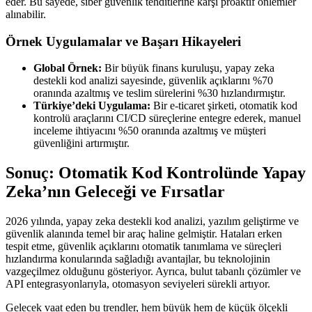
eder. Bu sayede, siber güvenlik tehditlerine karşı proaktif önlemler
alınabilir.
Örnek Uygulamalar ve Başarı Hikayeleri
Global Örnek:
Bir büyük finans kuruluşu, yapay zeka
destekli kod analizi sayesinde, güvenlik açıklarını %70
oranında azaltmış ve teslim sürelerini %30 hızlandırmıştır.
Türkiye’deki Uygulama:
Bir e-ticaret şirketi, otomatik kod
kontrolü araçlarını CI/CD süreçlerine entegre ederek, manuel
inceleme ihtiyacını %50 oranında azaltmış ve müşteri
güvenliğini artırmıştır.
Sonuç: Otomatik Kod Kontrolünde Yapay
Zeka’nın Geleceği ve Fırsatlar
2026 yılında, yapay zeka destekli kod analizi, yazılım geliştirme ve
güvenlik alanında temel bir araç haline gelmiştir. Hataları erken
tespit etme, güvenlik açıklarını otomatik tanımlama ve süreçleri
hızlandırma konularında sağladığı avantajlar, bu teknolojinin
vazgeçilmez olduğunu gösteriyor. Ayrıca, bulut tabanlı çözümler ve
API entegrasyonlarıyla, otomasyon seviyeleri sürekli artıyor.
Gelecek vaat eden bu trendler, hem büyük hem de küçük ölçekli