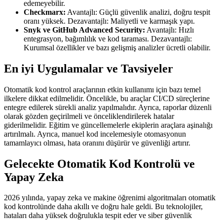
edemeyebilir.
Checkmarx:
Avantajlı: Güçlü güvenlik analizi, doğru tespit
oranı yüksek. Dezavantajlı: Maliyetli ve karmaşık yapı.
Snyk ve GitHub Advanced Security:
Avantajlı: Hızlı
entegrasyon, bağımlılık ve kod taraması. Dezavantajlı:
Kurumsal özellikler ve bazı gelişmiş analizler ücretli olabilir.
En iyi Uygulamalar ve Tavsiyeler
Otomatik kod kontrol araçlarının etkin kullanımı için bazı temel
ilkelere dikkat edilmelidir. Öncelikle, bu araçlar CI/CD süreçlerine
entegre edilerek sürekli analiz yapılmalıdır. Ayrıca, raporlar düzenli
olarak gözden geçirilmeli ve önceliklendirilerek hatalar
giderilmelidir. Eğitim ve güncellemelerle ekiplerin araçlara aşinalığı
artırılmalı. Ayrıca, manuel kod incelemesiyle otomasyonun
tamamlayıcı olması, hata oranını düşürür ve güvenliği artırır.
Gelecekte Otomatik Kod Kontrolü ve
Yapay Zeka
2026 yılında, yapay zeka ve makine öğrenimi algoritmaları otomatik
kod kontrolünde daha akıllı ve doğru hale geldi. Bu teknolojiler,
hataları daha yüksek doğrulukla tespit eder ve siber güvenlik