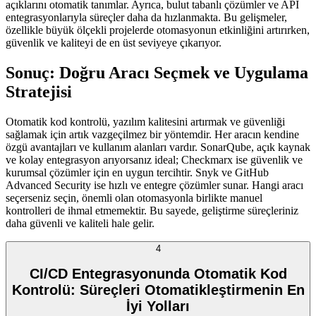
açıklarını otomatik tanımlar. Ayrıca, bulut tabanlı çözümler ve API
entegrasyonlarıyla süreçler daha da hızlanmakta. Bu gelişmeler,
özellikle büyük ölçekli projelerde otomasyonun etkinliğini artırırken,
güvenlik ve kaliteyi de en üst seviyeye çıkarıyor.
Sonuç: Doğru Aracı Seçmek ve Uygulama
Stratejisi
Otomatik kod kontrolü, yazılım kalitesini artırmak ve güvenliği
sağlamak için artık vazgeçilmez bir yöntemdir. Her aracın kendine
özgü avantajları ve kullanım alanları vardır. SonarQube, açık kaynak
ve kolay entegrasyon arıyorsanız ideal; Checkmarx ise güvenlik ve
kurumsal çözümler için en uygun tercihtir. Snyk ve GitHub
Advanced Security ise hızlı ve entegre çözümler sunar. Hangi aracı
seçerseniz seçin, önemli olan otomasyonla birlikte manuel
kontrolleri de ihmal etmemektir. Bu sayede, geliştirme süreçleriniz
daha güvenli ve kaliteli hale gelir.
4
CI/CD Entegrasyonunda Otomatik Kod
Kontrolü: Süreçleri Otomatikleştirmenin En
İyi Yolları