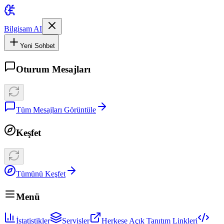
Bilgisam AI
Yeni Sohbet
Oturum Mesajları
Tüm Mesajları Görüntüle
Keşfet
Tümünü Keşfet
Menü
İstatistikler
Servisler
Herkese Açık Tanıtım Linkleri