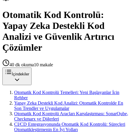
Otomatik Kod Kontrolü:
Yapay Zeka Destekli Kod
Analizi ve Güvenlik Artırıcı
Çözümler
40
dk okuma
10
makale
İçindekiler
Otomatik Kod Kontrolü Temelleri: Yeni Başlayanlar İçin
Rehber
Yapay Zeka Destekli Kod Analizi: Otomatik Kontrolde En
Son Trendler ve Uygulamalar
Otomatik Kod Kontrolü Araçları Karşılaştırması: SonarQube,
Checkmarx ve Diğerleri
CI/CD Entegrasyonunda Otomatik Kod Kontrolü: Süreçleri
Otomatikleştirmenin En İyi Yolları