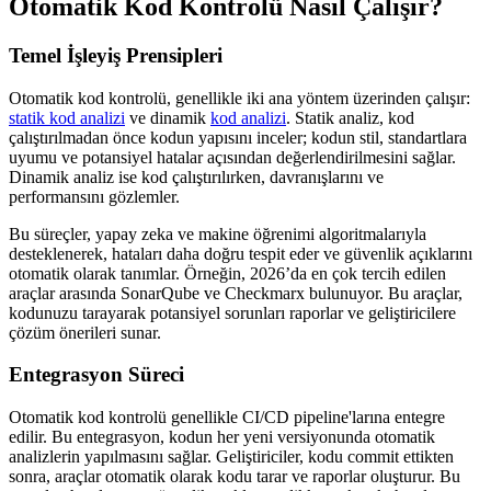
Otomatik Kod Kontrolü Nasıl Çalışır?
Temel İşleyiş Prensipleri
Otomatik kod kontrolü, genellikle iki ana yöntem üzerinden çalışır:
statik kod analizi
ve dinamik
kod analizi
. Statik analiz, kod
çalıştırılmadan önce kodun yapısını inceler; kodun stil, standartlara
uyumu ve potansiyel hatalar açısından değerlendirilmesini sağlar.
Dinamik analiz ise kod çalıştırılırken, davranışlarını ve
performansını gözlemler.
Bu süreçler, yapay zeka ve makine öğrenimi algoritmalarıyla
desteklenerek, hataları daha doğru tespit eder ve güvenlik açıklarını
otomatik olarak tanımlar. Örneğin, 2026’da en çok tercih edilen
araçlar arasında SonarQube ve Checkmarx bulunuyor. Bu araçlar,
kodunuzu tarayarak potansiyel sorunları raporlar ve geliştiricilere
çözüm önerileri sunar.
Entegrasyon Süreci
Otomatik kod kontrolü genellikle CI/CD pipeline'larına entegre
edilir. Bu entegrasyon, kodun her yeni versiyonunda otomatik
analizlerin yapılmasını sağlar. Geliştiriciler, kodu commit ettikten
sonra, araçlar otomatik olarak kodu tarar ve raporlar oluşturur. Bu