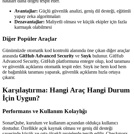
hataları daha doğru tespit eder.
Avantajlar:
Güçlü güvenlik analizi, geniş dil desteği, eğitimli
yapay zeka algoritmaları
Dezavantajlar:
Maliyetli olması ve küçük ekipler için fazla
karmaşık olabilmesi
Diğer Popüler Araçlar
Günümüzde otomatik kod kontrolü alanında öne çıkan diğer araçlar
arasında
GitHub Advanced Security
ve
Snyk
bulunur. GitHub
Advanced Security, GitHub platformuna entegre olup, kod taraması
ve güvenlik açıklarını otomatik tespit eder. Snyk ise hem kod hem
de bağımlılık taraması yaparak, güvenlik açıklarını hızla ortaya
çıkarır.
Karşılaştırma: Hangi Araç Hangi Durum
İçin Uygun?
Performans ve Kullanım Kolaylığı
SonarQube, kurulum ve kullanım açısından oldukça kullanıcı
dostudur. Özellikle açık kaynak olması ve geniş dil desteği
sayesinde küçük ve orta ölçekli projelerde tercih edilir. Checkmarx