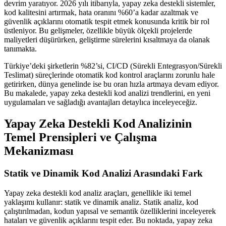
devrim yaratıyor. 2026 yılı itibarıyla, yapay zeka destekli sistemler,
kod kalitesini artırmak, hata oranını %60’a kadar azaltmak ve
güvenlik açıklarını otomatik tespit etmek konusunda kritik bir rol
üstleniyor. Bu gelişmeler, özellikle büyük ölçekli projelerde
maliyetleri düşürürken, geliştirme sürelerini kısaltmaya da olanak
tanımakta.
Türkiye’deki şirketlerin %82’si, CI/CD (Sürekli Entegrasyon/Sürekli
Teslimat) süreçlerinde otomatik kod kontrol araçlarını zorunlu hale
getirirken, dünya genelinde ise bu oran hızla artmaya devam ediyor.
Bu makalede, yapay zeka destekli kod analizi trendlerini, en yeni
uygulamaları ve sağladığı avantajları detaylıca inceleyeceğiz.
Yapay Zeka Destekli Kod Analizinin
Temel Prensipleri ve Çalışma
Mekanizması
Statik ve Dinamik Kod Analizi Arasındaki Fark
Yapay zeka destekli kod analiz araçları, genellikle iki temel
yaklaşımı kullanır: statik ve dinamik analiz. Statik analiz, kod
çalıştırılmadan, kodun yapısal ve semantik özelliklerini inceleyerek
hataları ve güvenlik açıklarını tespit eder. Bu noktada, yapay zeka