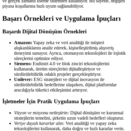
ve gerçek zamanlı izleme sistemleri kullanıyor. Bu sayede, değişen
piyasa koşullarına hızlı uyum sağlanabiliyor.
Başarı Örnekleri ve Uygulama İpuçları
Başarılı Dijital Dönüşüm Örnekleri
Amazon:
Yapay zeka ve veri analitiği ile müşteri
alışkanlıklarını analiz ederek, kişiselleştirilmiş alışveriş
deneyimi sunuyor. Ayrıca, otomasyon teknolojileri ile lojistik
süreçlerini optimize ediyor.
Siemens:
Endüstri 4.0 ve blok zinciri teknolojilerini
kullanarak, üretim süreçlerini dijitalleştiriyor ve
sürdürülebilirlik odaklı projeler gerçekleştiriyor.
Unilever:
ESG stratejileri ve dijital inovasyon ile
sürdürülebilirlik hedeflerine ulaşırken, dijital platformlar
aracılığıyla tüketici etkileşimini artırıyor.
İşletmeler İçin Pratik Uygulama İpuçları
Vizyon ve misyonu netleştirin:
Dijital dönüşüm ve kurumsal
stratejilerin temelini, şirketin uzun vadeli hedefleri oluşturur.
Veriye dayalı kararlar alın:
Veri analitiği ve yapay zeka
teknolojilerini kullanarak, daha doğru ve hızlı kararlar verin.