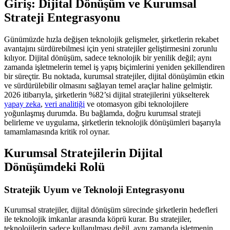
Giriş: Dijital Dönüşüm ve Kurumsal
Strateji Entegrasyonu
Günümüzde hızla değişen teknolojik gelişmeler, şirketlerin rekabet
avantajını sürdürebilmesi için yeni stratejiler geliştirmesini zorunlu
kılıyor. Dijital dönüşüm, sadece teknolojik bir yenilik değil; aynı
zamanda işletmelerin temel iş yapış biçimlerini yeniden şekillendiren
bir süreçtir. Bu noktada, kurumsal stratejiler, dijital dönüşümün etkin
ve sürdürülebilir olmasını sağlayan temel araçlar haline gelmiştir.
2026 itibarıyla, şirketlerin %82’si dijital stratejilerini yükselterek
yapay zeka
,
veri analitiği
ve otomasyon gibi teknolojilere
yoğunlaşmış durumda. Bu bağlamda, doğru kurumsal strateji
belirleme ve uygulama, şirketlerin teknolojik dönüşümleri başarıyla
tamamlamasında kritik rol oynar.
Kurumsal Stratejilerin Dijital
Dönüşümdeki Rolü
Stratejik Uyum ve Teknoloji Entegrasyonu
Kurumsal stratejiler, dijital dönüşüm sürecinde şirketlerin hedefleri
ile teknolojik imkanlar arasında köprü kurar. Bu stratejiler,
teknolojilerin sadece kullanılması değil, aynı zamanda işletmenin