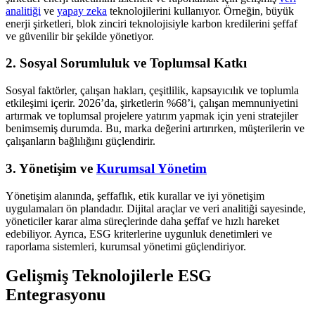
analitiği
ve
yapay zeka
teknolojilerini kullanıyor. Örneğin, büyük
enerji şirketleri, blok zinciri teknolojisiyle karbon kredilerini şeffaf
ve güvenilir bir şekilde yönetiyor.
2. Sosyal Sorumluluk ve Toplumsal Katkı
Sosyal faktörler, çalışan hakları, çeşitlilik, kapsayıcılık ve toplumla
etkileşimi içerir. 2026’da, şirketlerin %68’i, çalışan memnuniyetini
artırmak ve toplumsal projelere yatırım yapmak için yeni stratejiler
benimsemiş durumda. Bu, marka değerini artırırken, müşterilerin ve
çalışanların bağlılığını güçlendirir.
3. Yönetişim ve
Kurumsal Yönetim
Yönetişim alanında, şeffaflık, etik kurallar ve iyi yönetişim
uygulamaları ön plandadır. Dijital araçlar ve veri analitiği sayesinde,
yöneticiler karar alma süreçlerinde daha şeffaf ve hızlı hareket
edebiliyor. Ayrıca, ESG kriterlerine uygunluk denetimleri ve
raporlama sistemleri, kurumsal yönetimi güçlendiriyor.
Gelişmiş Teknolojilerle ESG
Entegrasyonu