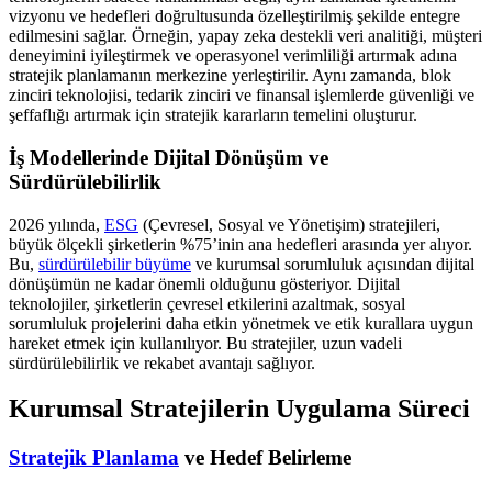
vizyonu ve hedefleri doğrultusunda özelleştirilmiş şekilde entegre
edilmesini sağlar. Örneğin, yapay zeka destekli veri analitiği, müşteri
deneyimini iyileştirmek ve operasyonel verimliliği artırmak adına
stratejik planlamanın merkezine yerleştirilir. Aynı zamanda, blok
zinciri teknolojisi, tedarik zinciri ve finansal işlemlerde güvenliği ve
şeffaflığı artırmak için stratejik kararların temelini oluşturur.
İş Modellerinde Dijital Dönüşüm ve
Sürdürülebilirlik
2026 yılında,
ESG
(Çevresel, Sosyal ve Yönetişim) stratejileri,
büyük ölçekli şirketlerin %75’inin ana hedefleri arasında yer alıyor.
Bu,
sürdürülebilir büyüme
ve kurumsal sorumluluk açısından dijital
dönüşümün ne kadar önemli olduğunu gösteriyor. Dijital
teknolojiler, şirketlerin çevresel etkilerini azaltmak, sosyal
sorumluluk projelerini daha etkin yönetmek ve etik kurallara uygun
hareket etmek için kullanılıyor. Bu stratejiler, uzun vadeli
sürdürülebilirlik ve rekabet avantajı sağlıyor.
Kurumsal Stratejilerin Uygulama Süreci
Stratejik Planlama
ve Hedef Belirleme