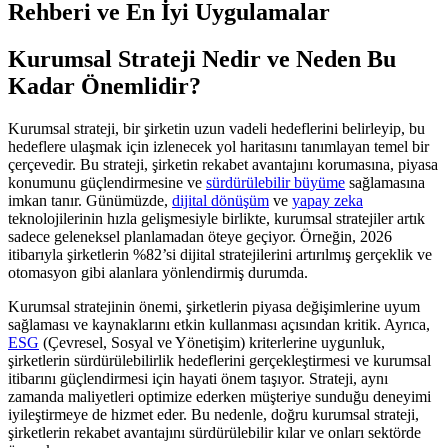
Rehberi ve En İyi Uygulamalar
Kurumsal Strateji Nedir ve Neden Bu
Kadar Önemlidir?
Kurumsal strateji, bir şirketin uzun vadeli hedeflerini belirleyip, bu
hedeflere ulaşmak için izlenecek yol haritasını tanımlayan temel bir
çerçevedir. Bu strateji, şirketin rekabet avantajını korumasına, piyasa
konumunu güçlendirmesine ve
sürdürülebilir büyüme
sağlamasına
imkan tanır. Günümüzde,
dijital dönüşüm
ve
yapay zeka
teknolojilerinin hızla gelişmesiyle birlikte, kurumsal stratejiler artık
sadece geleneksel planlamadan öteye geçiyor. Örneğin, 2026
itibarıyla şirketlerin %82’si dijital stratejilerini artırılmış gerçeklik ve
otomasyon gibi alanlara yönlendirmiş durumda.
Kurumsal stratejinin önemi, şirketlerin piyasa değişimlerine uyum
sağlaması ve kaynaklarını etkin kullanması açısından kritik. Ayrıca,
ESG
(Çevresel, Sosyal ve Yönetişim) kriterlerine uygunluk,
şirketlerin sürdürülebilirlik hedeflerini gerçekleştirmesi ve kurumsal
itibarını güçlendirmesi için hayati önem taşıyor. Strateji, aynı
zamanda maliyetleri optimize ederken müşteriye sunduğu deneyimi
iyileştirmeye de hizmet eder. Bu nedenle, doğru kurumsal strateji,
şirketlerin rekabet avantajını sürdürülebilir kılar ve onları sektörde