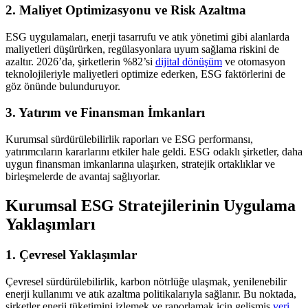
2. Maliyet Optimizasyonu ve Risk Azaltma
ESG uygulamaları, enerji tasarrufu ve atık yönetimi gibi alanlarda
maliyetleri düşürürken, regülasyonlara uyum sağlama riskini de
azaltır. 2026’da, şirketlerin %82’si
dijital dönüşüm
ve otomasyon
teknolojileriyle maliyetleri optimize ederken, ESG faktörlerini de
göz önünde bulunduruyor.
3. Yatırım ve Finansman İmkanları
Kurumsal sürdürülebilirlik raporları ve ESG performansı,
yatırımcıların kararlarını etkiler hale geldi. ESG odaklı şirketler, daha
uygun finansman imkanlarına ulaşırken, stratejik ortaklıklar ve
birleşmelerde de avantaj sağlıyorlar.
Kurumsal ESG Stratejilerinin Uygulama
Yaklaşımları
1. Çevresel Yaklaşımlar
Çevresel sürdürülebilirlik, karbon nötrlüğe ulaşmak, yenilenebilir
enerji kullanımı ve atık azaltma politikalarıyla sağlanır. Bu noktada,
şirketler enerji tüketimini izlemek ve raporlamak için gelişmiş
veri