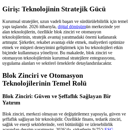
Giriş: Teknolojinin Stratejik Gücü
Kurumsal stratejiler, uzun vadeli başarı ve sürdürülebilirlik için temel
yapı taşlarıdır. 2026 itibarıyla,
dijital dönüşüm
ün merkezinde yer
alan teknolojilerin, özellikle blok zinciri ve otomasyon
teknolojilerinin, stratejik avantaj yaratmadaki önemi katlanarak
artmıştır. Şirketler, rekabet avantajı elde etmek, maliyetleri optimize
etmek ve müşteri deneyimini geliştirmek için bu teknolojileri etkin
biçimde kullanmaya yöneliyor. Bu makalede, blok zinciri ve
otomasyon teknolojilerinin kurumsal stratejilere entegrasyonu,
uygulama alanları ve sektörel örneklerle detaylandırılacaktır.
Blok Zinciri ve Otomasyon
Teknolojilerinin Temel Rolü
Blok Zinciri: Güven ve Şeffaflık Sağlayan Bir
Yatırım
Blok zinciri, merkezi olmayan ve değiştirilemez yapısıyla, güven ve
şeffaflık sağlayan bir teknolojidir. Özellikle finans, tedarik zinciri,
sağlık ve enerji sektörlerinde, veri bütünlüğü ve izlenebilirlik
açısından devrim yaratmıştır. 2026’da, şirketlerin %75’i
ESG