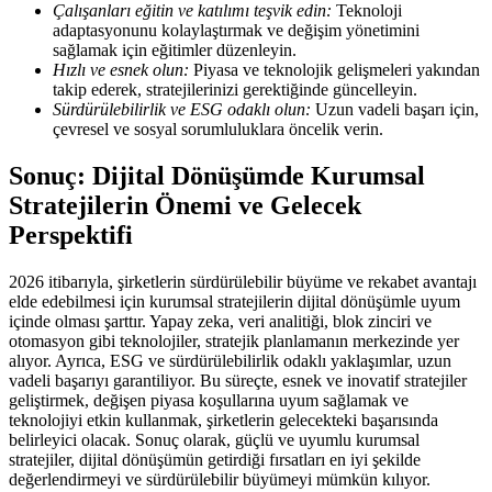
Çalışanları eğitin ve katılımı teşvik edin:
Teknoloji
adaptasyonunu kolaylaştırmak ve değişim yönetimini
sağlamak için eğitimler düzenleyin.
Hızlı ve esnek olun:
Piyasa ve teknolojik gelişmeleri yakından
takip ederek, stratejilerinizi gerektiğinde güncelleyin.
Sürdürülebilirlik ve ESG odaklı olun:
Uzun vadeli başarı için,
çevresel ve sosyal sorumluluklara öncelik verin.
Sonuç: Dijital Dönüşümde Kurumsal
Stratejilerin Önemi ve Gelecek
Perspektifi
2026 itibarıyla, şirketlerin sürdürülebilir büyüme ve rekabet avantajı
elde edebilmesi için kurumsal stratejilerin dijital dönüşümle uyum
içinde olması şarttır. Yapay zeka, veri analitiği, blok zinciri ve
otomasyon gibi teknolojiler, stratejik planlamanın merkezinde yer
alıyor. Ayrıca, ESG ve sürdürülebilirlik odaklı yaklaşımlar, uzun
vadeli başarıyı garantiliyor. Bu süreçte, esnek ve inovatif stratejiler
geliştirmek, değişen piyasa koşullarına uyum sağlamak ve
teknolojiyi etkin kullanmak, şirketlerin gelecekteki başarısında
belirleyici olacak. Sonuç olarak, güçlü ve uyumlu kurumsal
stratejiler, dijital dönüşümün getirdiği fırsatları en iyi şekilde
değerlendirmeyi ve sürdürülebilir büyümeyi mümkün kılıyor.