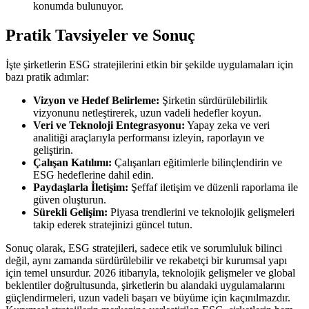
konumda bulunuyor.
Pratik Tavsiyeler ve Sonuç
İşte şirketlerin ESG stratejilerini etkin bir şekilde uygulamaları için
bazı pratik adımlar:
Vizyon ve Hedef Belirleme:
Şirketin sürdürülebilirlik
vizyonunu netleştirerek, uzun vadeli hedefler koyun.
Veri ve Teknoloji Entegrasyonu:
Yapay zeka ve veri
analitiği araçlarıyla performansı izleyin, raporlayın ve
geliştirin.
Çalışan Katılımı:
Çalışanları eğitimlerle bilinçlendirin ve
ESG hedeflerine dahil edin.
Paydaşlarla İletişim:
Şeffaf iletişim ve düzenli raporlama ile
güven oluşturun.
Sürekli Gelişim:
Piyasa trendlerini ve teknolojik gelişmeleri
takip ederek stratejinizi güncel tutun.
Sonuç olarak, ESG stratejileri, sadece etik ve sorumluluk bilinci
değil, aynı zamanda sürdürülebilir ve rekabetçi bir kurumsal yapı
için temel unsurdur. 2026 itibarıyla, teknolojik gelişmeler ve global
beklentiler doğrultusunda, şirketlerin bu alandaki uygulamalarını
güçlendirmeleri, uzun vadeli başarı ve büyüme için kaçınılmazdır.