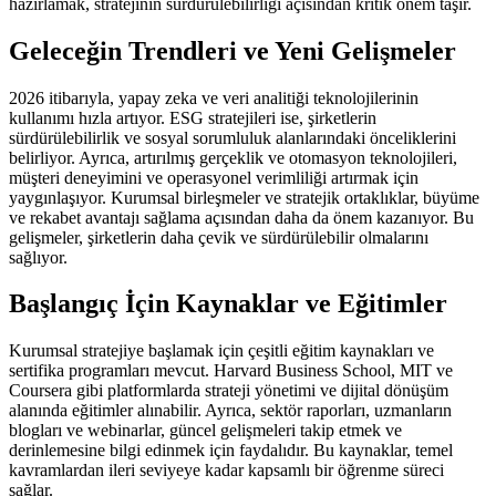
hazırlamak, stratejinin sürdürülebilirliği açısından kritik önem taşır.
Geleceğin Trendleri ve Yeni Gelişmeler
2026 itibarıyla, yapay zeka ve veri analitiği teknolojilerinin
kullanımı hızla artıyor. ESG stratejileri ise, şirketlerin
sürdürülebilirlik ve sosyal sorumluluk alanlarındaki önceliklerini
belirliyor. Ayrıca, artırılmış gerçeklik ve otomasyon teknolojileri,
müşteri deneyimini ve operasyonel verimliliği artırmak için
yaygınlaşıyor. Kurumsal birleşmeler ve stratejik ortaklıklar, büyüme
ve rekabet avantajı sağlama açısından daha da önem kazanıyor. Bu
gelişmeler, şirketlerin daha çevik ve sürdürülebilir olmalarını
sağlıyor.
Başlangıç İçin Kaynaklar ve Eğitimler
Kurumsal stratejiye başlamak için çeşitli eğitim kaynakları ve
sertifika programları mevcut. Harvard Business School, MIT ve
Coursera gibi platformlarda strateji yönetimi ve dijital dönüşüm
alanında eğitimler alınabilir. Ayrıca, sektör raporları, uzmanların
blogları ve webinarlar, güncel gelişmeleri takip etmek ve
derinlemesine bilgi edinmek için faydalıdır. Bu kaynaklar, temel
kavramlardan ileri seviyeye kadar kapsamlı bir öğrenme süreci
sağlar.