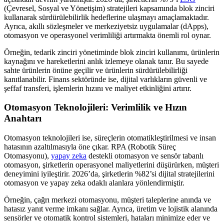
(Çevresel, Sosyal ve Yönetişim) stratejileri kapsamında blok zinciri
kullanarak sürdürülebilirlik hedeflerine ulaşmayı amaçlamaktadır.
Ayrıca, akıllı sözleşmeler ve merkeziyetsiz uygulamalar (dApps),
otomasyon ve operasyonel verimliliği artırmakta önemli rol oynar.
Örneğin, tedarik zinciri yönetiminde blok zinciri kullanımı, ürünlerin
kaynağını ve hareketlerini anlık izlemeye olanak tanır. Bu sayede
sahte ürünlerin önüne geçilir ve ürünlerin sürdürülebilirliği
kanıtlanabilir. Finans sektöründe ise, dijital varlıkların güvenli ve
şeffaf transferi, işlemlerin hızını ve maliyet etkinliğini artırır.
Otomasyon Teknolojileri: Verimlilik ve Hızın
Anahtarı
Otomasyon teknolojileri ise, süreçlerin otomatikleştirilmesi ve insan
hatasının azaltılmasıyla öne çıkar. RPA (Robotik Süreç
Otomasyonu),
yapay zeka
destekli otomasyon ve sensör tabanlı
otomasyon, şirketlerin operasyonel maliyetlerini düşürürken, müşteri
deneyimini iyileştirir. 2026’da, şirketlerin %82’si dijital stratejilerini
otomasyon ve yapay zeka odaklı alanlara yönlendirmiştir.
Örneğin, çağrı merkezi otomasyonu, müşteri taleplerine anında ve
hatasız yanıt verme imkanı sağlar. Ayrıca, üretim ve lojistik alanında
sensörler ve otomatik kontrol sistemleri, hataları minimize eder ve