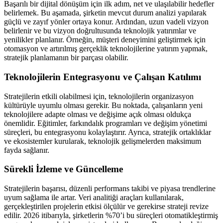
Başarılı bir dijital dönüşüm için ilk adım, net ve ulaşılabilir hedefler
belirlemek. Bu aşamada, şirketin mevcut durum analizi yapılarak
güçlü ve zayıf yönler ortaya konur. Ardından, uzun vadeli vizyon
belirlenir ve bu vizyon doğrultusunda teknolojik yatırımlar ve
yenilikler planlanır. Örneğin, müşteri deneyimini geliştirmek için
otomasyon ve artırılmış gerçeklik teknolojilerine yatırım yapmak,
stratejik planlamanın bir parçası olabilir.
Teknolojilerin Entegrasyonu ve Çalışan Katılımı
Stratejilerin etkili olabilmesi için, teknolojilerin organizasyon
kültürüyle uyumlu olması gerekir. Bu noktada, çalışanların yeni
teknolojilere adapte olması ve değişime açık olması oldukça
önemlidir. Eğitimler, farkındalık programları ve değişim yönetimi
süreçleri, bu entegrasyonu kolaylaştırır. Ayrıca, stratejik ortaklıklar
ve ekosistemler kurularak, teknolojik gelişmelerden maksimum
fayda sağlanır.
Sürekli İzleme ve Güncelleme
Stratejilerin başarısı, düzenli performans takibi ve piyasa trendlerine
uyum sağlama ile artar. Veri analitiği araçları kullanılarak,
gerçekleştirilen projelerin etkisi ölçülür ve gerekirse strateji revize
edilir. 2026 itibarıyla, şirketlerin %70’i bu süreçleri otomatikleştirmiş