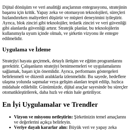
Dijital dönüşüm ve veri analitiği araçlarının entegrasyonu, stratejinin
başarısı için kritik. Yapay zeka ve otomasyon teknolojileri, süreçleri
hızlandırırken maliyetleri düşürür ve müşteri deneyimini iyileştirir.
Ayrıca, blok zinciri gibi teknolojiler, tedarik zinciri ve veri güvenliği
gibi alanlarda güvenliği artırır. Stratejik planlar, bu teknolojilerin
kullanımıyla uyum içinde olmalı, ve şirketin vizyonu ile entegre
edilmelidir.
Uygulama ve İzleme
Stratejiyi hayata geçirmek, detaylı iletişim ve eğitim programlarını
gerektirir. Çalışanların stratejiyi benimsemeleri ve uygulamalarını
sağlamak, başarı için önemlidir. Ayrıca, performans göstergeleri
belirlenmeli ve düzenli aralıklarla izlenmelidir. Bu sayede, hedeflere
ulaşma yolunda sapmalar veya gelişim alanları tespit edilip, hızlıca
müdahale edilebilir. Günümüzde, dijital araçlar sayesinde bu süreçler
otomatikleştirilerek, daha hızlı ve etkin hale getiriliyor.
En İyi Uygulamalar ve Trendler
Vizyon ve misyonu netleştirin:
Şirketinizin temel amaçlarını
ve değerlerini açıkça belirleyin.
Veriye dayalı kararlar alın:
Büyük veri ve yapay zeka