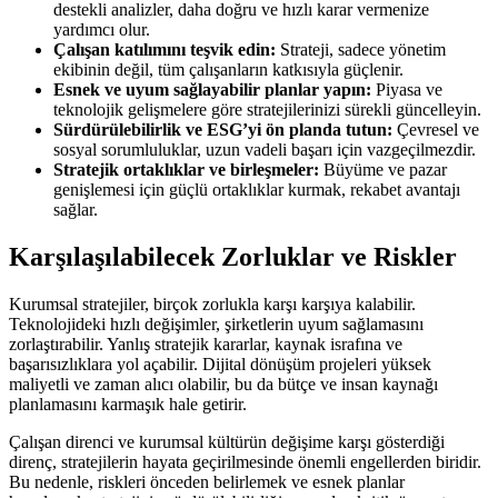
destekli analizler, daha doğru ve hızlı karar vermenize
yardımcı olur.
Çalışan katılımını teşvik edin:
Strateji, sadece yönetim
ekibinin değil, tüm çalışanların katkısıyla güçlenir.
Esnek ve uyum sağlayabilir planlar yapın:
Piyasa ve
teknolojik gelişmelere göre stratejilerinizi sürekli güncelleyin.
Sürdürülebilirlik ve ESG’yi ön planda tutun:
Çevresel ve
sosyal sorumluluklar, uzun vadeli başarı için vazgeçilmezdir.
Stratejik ortaklıklar ve birleşmeler:
Büyüme ve pazar
genişlemesi için güçlü ortaklıklar kurmak, rekabet avantajı
sağlar.
Karşılaşılabilecek Zorluklar ve Riskler
Kurumsal stratejiler, birçok zorlukla karşı karşıya kalabilir.
Teknolojideki hızlı değişimler, şirketlerin uyum sağlamasını
zorlaştırabilir. Yanlış stratejik kararlar, kaynak israfına ve
başarısızlıklara yol açabilir. Dijital dönüşüm projeleri yüksek
maliyetli ve zaman alıcı olabilir, bu da bütçe ve insan kaynağı
planlamasını karmaşık hale getirir.
Çalışan direnci ve kurumsal kültürün değişime karşı gösterdiği
direnç, stratejilerin hayata geçirilmesinde önemli engellerden biridir.
Bu nedenle, riskleri önceden belirlemek ve esnek planlar