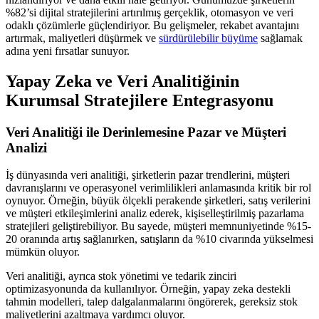
%82’si dijital stratejilerini artırılmış gerçeklik, otomasyon ve veri
odaklı çözümlerle güçlendiriyor. Bu gelişmeler, rekabet avantajını
artırmak, maliyetleri düşürmek ve
sürdürülebilir büyüme
sağlamak
adına yeni fırsatlar sunuyor.
Yapay Zeka ve Veri Analitiğinin
Kurumsal Stratejilere Entegrasyonu
Veri Analitiği ile Derinlemesine Pazar ve Müşteri
Analizi
İş dünyasında veri analitiği, şirketlerin pazar trendlerini, müşteri
davranışlarını ve operasyonel verimlilikleri anlamasında kritik bir rol
oynuyor. Örneğin, büyük ölçekli perakende şirketleri, satış verilerini
ve müşteri etkileşimlerini analiz ederek, kişiselleştirilmiş pazarlama
stratejileri geliştirebiliyor. Bu sayede, müşteri memnuniyetinde %15-
20 oranında artış sağlanırken, satışların da %10 civarında yükselmesi
mümkün oluyor.
Veri analitiği, ayrıca stok yönetimi ve tedarik zinciri
optimizasyonunda da kullanılıyor. Örneğin, yapay zeka destekli
tahmin modelleri, talep dalgalanmalarını öngörerek, gereksiz stok
maliyetlerini azaltmaya yardımcı oluyor.