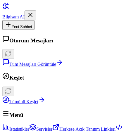
Bilgisam AI
Yeni Sohbet
Oturum Mesajları
Tüm Mesajları Görüntüle
Keşfet
Tümünü Keşfet
Menü
İstatistikler
Servisler
Herkese Açık Tanıtım Linkleri