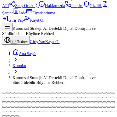
API
Satış Ortaklığı
Hakkımızda
İletişim
Gizlilik
Şartlar
İade
Fiyatlandırma
Giriş Yap
Kayıt Ol
Kurumsal Strateji: AI Destekli Dijital Dönüşüm ve
Sürdürülebilir Büyüme Rehberi
Giriş Yap
Kayıt Ol
🇹🇷
Türkçe
Ana Sayfa
Konular
Kurumsal Strateji: AI Destekli Dijital Dönüşüm ve
Sürdürülebilir Büyüme Rehberi