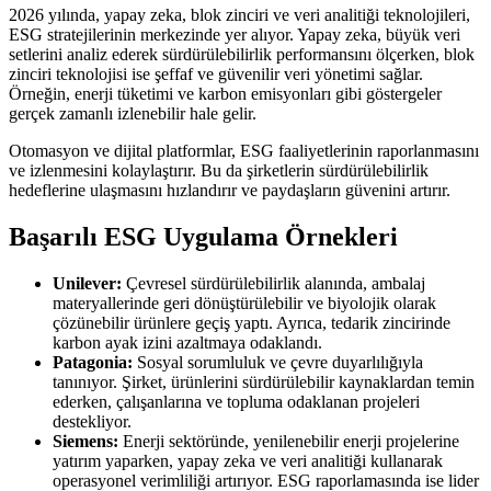
2026 yılında, yapay zeka, blok zinciri ve veri analitiği teknolojileri,
ESG stratejilerinin merkezinde yer alıyor. Yapay zeka, büyük veri
setlerini analiz ederek sürdürülebilirlik performansını ölçerken, blok
zinciri teknolojisi ise şeffaf ve güvenilir veri yönetimi sağlar.
Örneğin, enerji tüketimi ve karbon emisyonları gibi göstergeler
gerçek zamanlı izlenebilir hale gelir.
Otomasyon ve dijital platformlar, ESG faaliyetlerinin raporlanmasını
ve izlenmesini kolaylaştırır. Bu da şirketlerin sürdürülebilirlik
hedeflerine ulaşmasını hızlandırır ve paydaşların güvenini artırır.
Başarılı ESG Uygulama Örnekleri
Unilever:
Çevresel sürdürülebilirlik alanında, ambalaj
materyallerinde geri dönüştürülebilir ve biyolojik olarak
çözünebilir ürünlere geçiş yaptı. Ayrıca, tedarik zincirinde
karbon ayak izini azaltmaya odaklandı.
Patagonia:
Sosyal sorumluluk ve çevre duyarlılığıyla
tanınıyor. Şirket, ürünlerini sürdürülebilir kaynaklardan temin
ederken, çalışanlarına ve topluma odaklanan projeleri
destekliyor.
Siemens:
Enerji sektöründe, yenilenebilir enerji projelerine
yatırım yaparken, yapay zeka ve veri analitiği kullanarak
operasyonel verimliliği artırıyor. ESG raporlamasında ise lider