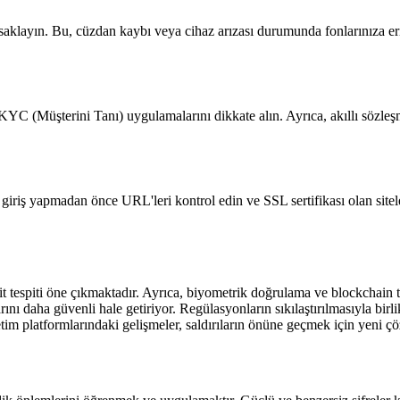
 saklayın. Bu, cüzdan kaybı veya cihaz arızası durumunda fonlarınıza eri
KYC (Müşterini Tanı) uygulamalarını dikkate alın. Ayrıca, akıllı sözleş
ne giriş yapmadan önce URL'leri kontrol edin ve SSL sertifikası olan site
hdit tespiti öne çıkmaktadır. Ayrıca, biyometrik doğrulama ve blockchai
larını daha güvenli hale getiriyor. Regülasyonların sıkılaştırılmasıyla 
etim platformlarındaki gelişmeler, saldırıların önüne geçmek için yeni ç