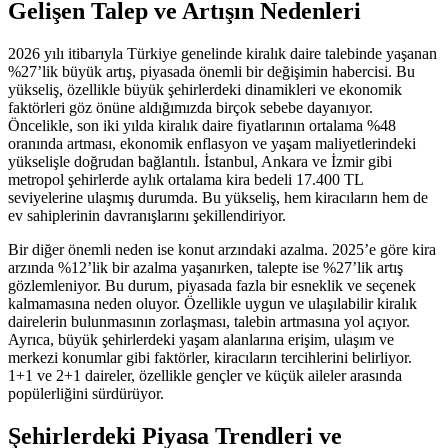
Gelişen Talep ve Artışın Nedenleri
2026 yılı itibarıyla Türkiye genelinde kiralık daire talebinde yaşanan
%27’lik büyük artış, piyasada önemli bir değişimin habercisi. Bu
yükseliş, özellikle büyük şehirlerdeki dinamikleri ve ekonomik
faktörleri göz önüne aldığımızda birçok sebebe dayanıyor.
Öncelikle, son iki yılda kiralık daire fiyatlarının ortalama %48
oranında artması, ekonomik enflasyon ve yaşam maliyetlerindeki
yükselişle doğrudan bağlantılı. İstanbul, Ankara ve İzmir gibi
metropol şehirlerde aylık ortalama kira bedeli 17.400 TL
seviyelerine ulaşmış durumda. Bu yükseliş, hem kiracıların hem de
ev sahiplerinin davranışlarını şekillendiriyor.
Bir diğer önemli neden ise konut arzındaki azalma. 2025’e göre kira
arzında %12’lik bir azalma yaşanırken, talepte ise %27’lik artış
gözlemleniyor. Bu durum, piyasada fazla bir esneklik ve seçenek
kalmamasına neden oluyor. Özellikle uygun ve ulaşılabilir kiralık
dairelerin bulunmasının zorlaşması, talebin artmasına yol açıyor.
Ayrıca, büyük şehirlerdeki yaşam alanlarına erişim, ulaşım ve
merkezi konumlar gibi faktörler, kiracıların tercihlerini belirliyor.
1+1 ve 2+1 daireler, özellikle gençler ve küçük aileler arasında
popülerliğini sürdürüyor.
Şehirlerdeki Piyasa Trendleri ve