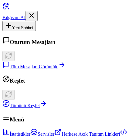
Bilgisam AI
Yeni Sohbet
Oturum Mesajları
Tüm Mesajları Görüntüle
Keşfet
Tümünü Keşfet
Menü
İstatistikler
Servisler
Herkese Açık Tanıtım Linkleri