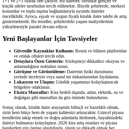
1+1 ve 2+1 olarak öne çıkıyor. Bu daireler, özellikle gençler ve
küçük aileler tarafından tercih edilmekte. Büyük şehirlerde, merkezi
konumlar ve toplu taşıma bağlantılarıyla uyumlu daireler
önceliklidir. Ayrıca, eşyalı ve uygun fiyatlı kiralık daire talebi de artış
göstermektedir. Bu trendler, şehirlerdeki yaşam maliyetlerinin
yükselmesiyle paralel devam ediyor.
Yeni Başlayanlar İçin Tavsiyeler
Güvenilir Kaynaklar Kullanın:
Resmi ve bilinen platformlar
ve emlak ofisleri tercih edin.
Detaylara Özen Gösterin:
Sözleşmeyi dikkatlice okuyun ve
anlamadığınız noktaları sorun.
Görüşme ve Görüntüleme:
Dairenin fiziki durumunu
yerinde inceleyin veya sanal tur imkanlarından faydalanın.
Lokasyon ve Ulaşım:
Günlük yaşamınızı kolaylaştıracak
bölgelere odaklanın.
Ekstra Masraflar:
Kira bedeli dışında, aidat, elektrik, su ve
doğalgaz gibi masrafları da göz önünde bulundurun.
Sonuç olarak, kiralık daire arayışında bilinçli ve hazırlıklı olmak,
sizin hem bütçe hem de yaşam kalitenizi artıracaktır. Güncel piyasa
trendlerini takip etmek ve doğru adımlarla ilerlemek, hayalinizdeki
daireyi bulmanızı kolaylaştırır. 2026 kira artış oranları ve piyasa
hareketleri göz önüne alındığında, planlı ve dikkatli olmak her