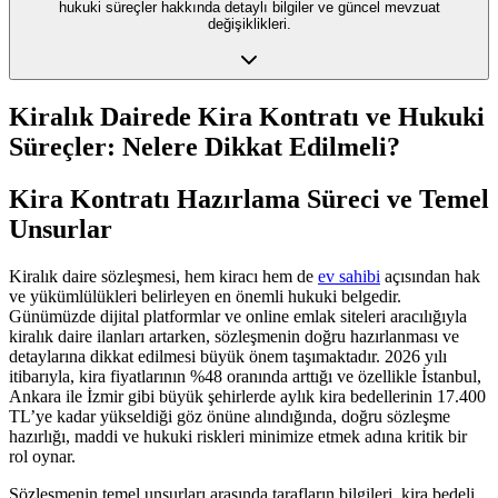
hukuki süreçler hakkında detaylı bilgiler ve güncel mevzuat
değişiklikleri.
Kiralık Dairede Kira Kontratı ve Hukuki
Süreçler: Nelere Dikkat Edilmeli?
Kira Kontratı Hazırlama Süreci ve Temel
Unsurlar
Kiralık daire sözleşmesi, hem kiracı hem de
ev sahibi
açısından hak
ve yükümlülükleri belirleyen en önemli hukuki belgedir.
Günümüzde dijital platformlar ve online emlak siteleri aracılığıyla
kiralık daire ilanları artarken, sözleşmenin doğru hazırlanması ve
detaylarına dikkat edilmesi büyük önem taşımaktadır. 2026 yılı
itibarıyla, kira fiyatlarının %48 oranında arttığı ve özellikle İstanbul,
Ankara ile İzmir gibi büyük şehirlerde aylık kira bedellerinin 17.400
TL’ye kadar yükseldiği göz önüne alındığında, doğru sözleşme
hazırlığı, maddi ve hukuki riskleri minimize etmek adına kritik bir
rol oynar.
Sözleşmenin temel unsurları arasında tarafların bilgileri, kira bedeli