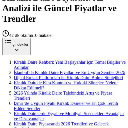
Analizi ile Güncel Fiyatlar ve
Trendler
42
dk okuma
10
makale
İçindekiler
Kiralık Daire Rehberi: Yeni Başlayanlar İçin Temel Bilgiler ve
Adımlar
İstanbul’da Kiralık Daire Fiyatları ve En Uygun Semtler 2026
Dijital Emlak Platformları ile Kiralık Daire Bulma Stratejileri
Kiralık Dairede Kira Kontratı ve Hukuki Süreçler: Nelere
Dikkat Edilmeli?
2026 Yılında Kiralık Daire Talebindeki Artış ve Piyasa
Trendleri
İzmir’de Uygun Fiyatlı Kiralık Daireler ve En Çok Tercih
Edilen Semtler
Kiralık Dairelerde Eşyalı ve Mobilyalı Seçenekler: Avantajlar
ve Dezavantajlar
Kiralık Daire Piyasasında 2026 Trendleri ve Gelecek