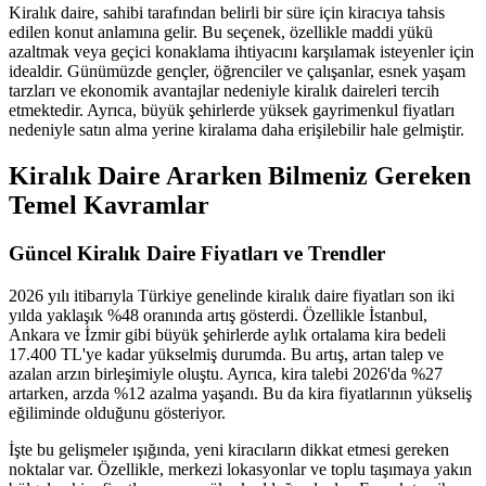
Kiralık daire, sahibi tarafından belirli bir süre için kiracıya tahsis
edilen konut anlamına gelir. Bu seçenek, özellikle maddi yükü
azaltmak veya geçici konaklama ihtiyacını karşılamak isteyenler için
idealdir. Günümüzde gençler, öğrenciler ve çalışanlar, esnek yaşam
tarzları ve ekonomik avantajlar nedeniyle kiralık daireleri tercih
etmektedir. Ayrıca, büyük şehirlerde yüksek gayrimenkul fiyatları
nedeniyle satın alma yerine kiralama daha erişilebilir hale gelmiştir.
Kiralık Daire Ararken Bilmeniz Gereken
Temel Kavramlar
Güncel Kiralık Daire Fiyatları ve Trendler
2026 yılı itibarıyla Türkiye genelinde kiralık daire fiyatları son iki
yılda yaklaşık %48 oranında artış gösterdi. Özellikle İstanbul,
Ankara ve İzmir gibi büyük şehirlerde aylık ortalama kira bedeli
17.400 TL'ye kadar yükselmiş durumda. Bu artış, artan talep ve
azalan arzın birleşimiyle oluştu. Ayrıca, kira talebi 2026'da %27
artarken, arzda %12 azalma yaşandı. Bu da kira fiyatlarının yükseliş
eğiliminde olduğunu gösteriyor.
İşte bu gelişmeler ışığında, yeni kiracıların dikkat etmesi gereken
noktalar var. Özellikle, merkezi lokasyonlar ve toplu taşımaya yakın