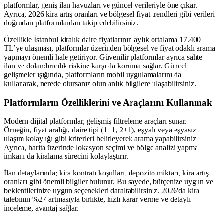
platformlar, geniş ilan havuzları ve güncel verileriyle öne çıkar.
Ayrıca, 2026 kira artış oranları ve bölgesel fiyat trendleri gibi verileri
doğrudan platformlardan takip edebilirsiniz.
Özellikle İstanbul kiralık daire fiyatlarının aylık ortalama 17.400
TL’ye ulaşması, platformlar üzerinden bölgesel ve fiyat odaklı arama
yapmayı önemli hale getiriyor. Güvenilir platformlar ayrıca sahte
ilan ve dolandırıcılık riskine karşı da koruma sağlar. Güncel
gelişmeler ışığında, platformların mobil uygulamalarını da
kullanarak, nerede olursanız olun anlık bilgilere ulaşabilirsiniz.
Platformların Özelliklerini ve Araçlarını Kullanmak
Modern dijital platformlar, gelişmiş filtreleme araçları sunar.
Örneğin, fiyat aralığı, daire tipi (1+1, 2+1), eşyalı veya eşyasız,
ulaşım kolaylığı gibi kriterleri belirleyerek arama yapabilirsiniz.
Ayrıca, harita üzerinde lokasyon seçimi ve bölge analizi yapma
imkanı da kiralama sürecini kolaylaştırır.
İlan detaylarında; kira kontratı koşulları, depozito miktarı, kira artış
oranları gibi önemli bilgiler bulunur. Bu sayede, bütçenize uygun ve
beklentilerinize uygun seçenekleri daraltabilirsiniz. 2026'da kira
talebinin %27 artmasıyla birlikte, hızlı karar verme ve detaylı
inceleme, avantaj sağlar.