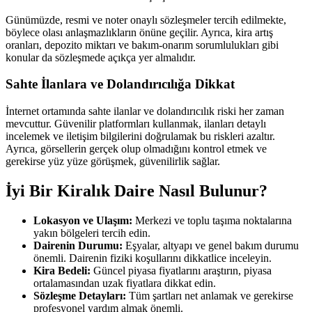
Günümüzde, resmi ve noter onaylı sözleşmeler tercih edilmekte,
böylece olası anlaşmazlıkların önüne geçilir. Ayrıca, kira artış
oranları, depozito miktarı ve bakım-onarım sorumlulukları gibi
konular da sözleşmede açıkça yer almalıdır.
Sahte İlanlara ve Dolandırıcılığa Dikkat
İnternet ortamında sahte ilanlar ve dolandırıcılık riski her zaman
mevcuttur. Güvenilir platformları kullanmak, ilanları detaylı
incelemek ve iletişim bilgilerini doğrulamak bu riskleri azaltır.
Ayrıca, görsellerin gerçek olup olmadığını kontrol etmek ve
gerekirse yüz yüze görüşmek, güvenilirlik sağlar.
İyi Bir Kiralık Daire Nasıl Bulunur?
Lokasyon ve Ulaşım:
Merkezi ve toplu taşıma noktalarına
yakın bölgeleri tercih edin.
Dairenin Durumu:
Eşyalar, altyapı ve genel bakım durumu
önemli. Dairenin fiziki koşullarını dikkatlice inceleyin.
Kira Bedeli:
Güncel piyasa fiyatlarını araştırın, piyasa
ortalamasından uzak fiyatlara dikkat edin.
Sözleşme Detayları:
Tüm şartları net anlamak ve gerekirse
profesyonel yardım almak önemli.