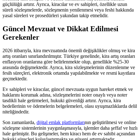
güçlülüğü artırır. Ayrıca, kiracılar ve ev sahipleri, özellikle uzun
süreli sözleşmelerde, sözleşmenin yenilenmesi veya feshi hakkında
yasal süreleri ve prosedürleri yakından takip etmelidir.
Güncel Mevzuat ve Dikkat Edilmesi
Gerekenler
2026 itibarıyla, kira mevzuatında önemli değişiklikler olmuş ve kira
artış oranları sınırlandırılmıştır. Türkiye genelinde, kira artış oranları
enflasyon oranlarına göre belirlenmekte olup, genellikle %25-30
arasında değişmektedir. Ayrıca, kira sözleşmelerinin düzenlenme ve
fesih süreçleri, elektronik ortamda yapılabilmekte ve resmi kayıtlara
geçmektedir.
Ev sahipleri ve kiracılar, güncel mevzuata uygun hareket etmek ve
haklarını korumak adına, sözleşmelerini noter onaylı veya noter
tasdikli hale getirmeleri, hukuki güvenliği artırır. Ayrıca, kira
bedellerinin ve ödemelerin belgelemeleri, olası uyuşmazlıklarda delil
niteliğindedir.
Son zamanlarda,
dijital emlak platformları
nın geliştirilmesi ve online
sözleşme sistemlerinin yaygınlaşmasıyla, işlemler daha şeffaf ve hızlı
hale gelmiştir. Bu gelişmeler, hem kiracı hem de ev sahibi açısından
hukuki süreçleri kolaylaştırmakta ve güveni artırmaktadır.