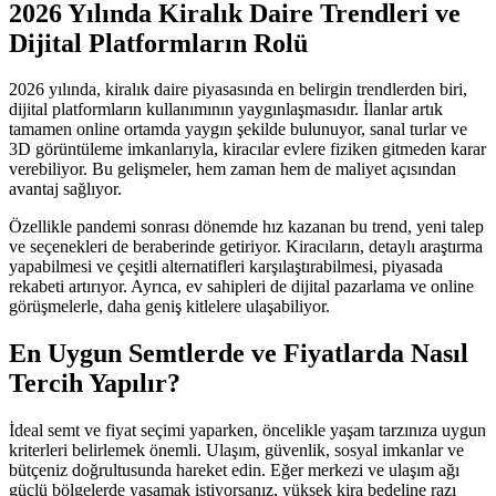
2026 Yılında Kiralık Daire Trendleri ve
Dijital Platformların Rolü
2026 yılında, kiralık daire piyasasında en belirgin trendlerden biri,
dijital platformların kullanımının yaygınlaşmasıdır. İlanlar artık
tamamen online ortamda yaygın şekilde bulunuyor, sanal turlar ve
3D görüntüleme imkanlarıyla, kiracılar evlere fiziken gitmeden karar
verebiliyor. Bu gelişmeler, hem zaman hem de maliyet açısından
avantaj sağlıyor.
Özellikle pandemi sonrası dönemde hız kazanan bu trend, yeni talep
ve seçenekleri de beraberinde getiriyor. Kiracıların, detaylı araştırma
yapabilmesi ve çeşitli alternatifleri karşılaştırabilmesi, piyasada
rekabeti artırıyor. Ayrıca, ev sahipleri de dijital pazarlama ve online
görüşmelerle, daha geniş kitlelere ulaşabiliyor.
En Uygun Semtlerde ve Fiyatlarda Nasıl
Tercih Yapılır?
İdeal semt ve fiyat seçimi yaparken, öncelikle yaşam tarzınıza uygun
kriterleri belirlemek önemli. Ulaşım, güvenlik, sosyal imkanlar ve
bütçeniz doğrultusunda hareket edin. Eğer merkezi ve ulaşım ağı
güçlü bölgelerde yaşamak istiyorsanız, yüksek kira bedeline razı