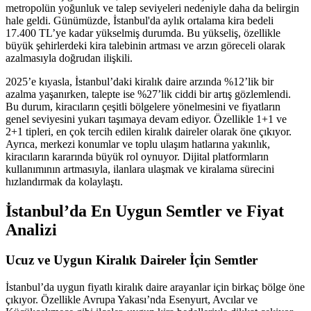
metropolün yoğunluk ve talep seviyeleri nedeniyle daha da belirgin
hale geldi. Günümüzde, İstanbul'da aylık ortalama kira bedeli
17.400 TL’ye kadar yükselmiş durumda. Bu yükseliş, özellikle
büyük şehirlerdeki kira talebinin artması ve arzın göreceli olarak
azalmasıyla doğrudan ilişkili.
2025’e kıyasla, İstanbul’daki kiralık daire arzında %12’lik bir
azalma yaşanırken, talepte ise %27’lik ciddi bir artış gözlemlendi.
Bu durum, kiracıların çeşitli bölgelere yönelmesini ve fiyatların
genel seviyesini yukarı taşımaya devam ediyor. Özellikle 1+1 ve
2+1 tipleri, en çok tercih edilen kiralık daireler olarak öne çıkıyor.
Ayrıca, merkezi konumlar ve toplu ulaşım hatlarına yakınlık,
kiracıların kararında büyük rol oynuyor. Dijital platformların
kullanımının artmasıyla, ilanlara ulaşmak ve kiralama sürecini
hızlandırmak da kolaylaştı.
İstanbul’da En Uygun Semtler ve Fiyat
Analizi
Ucuz ve Uygun Kiralık Daireler İçin Semtler
İstanbul’da uygun fiyatlı kiralık daire arayanlar için birkaç bölge öne
çıkıyor. Özellikle Avrupa Yakası’nda Esenyurt, Avcılar ve