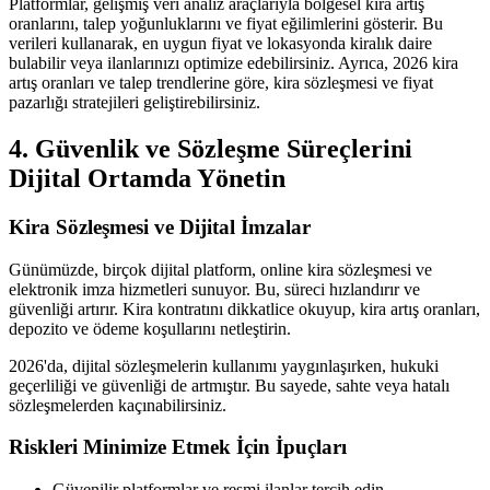
Platformlar, gelişmiş veri analiz araçlarıyla bölgesel kira artış
oranlarını, talep yoğunluklarını ve fiyat eğilimlerini gösterir. Bu
verileri kullanarak, en uygun fiyat ve lokasyonda kiralık daire
bulabilir veya ilanlarınızı optimize edebilirsiniz. Ayrıca, 2026 kira
artış oranları ve talep trendlerine göre, kira sözleşmesi ve fiyat
pazarlığı stratejileri geliştirebilirsiniz.
4. Güvenlik ve Sözleşme Süreçlerini
Dijital Ortamda Yönetin
Kira Sözleşmesi ve Dijital İmzalar
Günümüzde, birçok dijital platform, online kira sözleşmesi ve
elektronik imza hizmetleri sunuyor. Bu, süreci hızlandırır ve
güvenliği artırır. Kira kontratını dikkatlice okuyup, kira artış oranları,
depozito ve ödeme koşullarını netleştirin.
2026'da, dijital sözleşmelerin kullanımı yaygınlaşırken, hukuki
geçerliliği ve güvenliği de artmıştır. Bu sayede, sahte veya hatalı
sözleşmelerden kaçınabilirsiniz.
Riskleri Minimize Etmek İçin İpuçları
Güvenilir platformlar ve resmi ilanlar tercih edin.