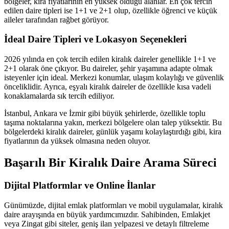
bölgeler, kira fiyatlarının en yüksek olduğu alanlar. En çok tercih
edilen daire tipleri ise 1+1 ve 2+1 olup, özellikle öğrenci ve küçük
aileler tarafından rağbet görüyor.
İdeal Daire Tipleri ve Lokasyon Seçenekleri
2026 yılında en çok tercih edilen kiralık daireler genellikle 1+1 ve
2+1 olarak öne çıkıyor. Bu daireler, şehir yaşamına adapte olmak
isteyenler için ideal. Merkezi konumlar, ulaşım kolaylığı ve güvenlik
önceliklidir. Ayrıca, eşyalı kiralık daireler de özellikle kısa vadeli
konaklamalarda sık tercih ediliyor.
İstanbul, Ankara ve İzmir gibi büyük şehirlerde, özellikle toplu
taşıma noktalarına yakın, merkezi bölgelere olan talep yüksektir. Bu
bölgelerdeki kiralık daireler, günlük yaşamı kolaylaştırdığı gibi, kira
fiyatlarının da yüksek olmasına neden oluyor.
Başarılı Bir Kiralık Daire Arama Süreci
Dijital Platformlar ve Online İlanlar
Günümüzde, dijital emlak platformları ve mobil uygulamalar, kiralık
daire arayışında en büyük yardımcımızdır. Sahibinden, Emlakjet
veya Zingat gibi siteler, geniş ilan yelpazesi ve detaylı filtreleme