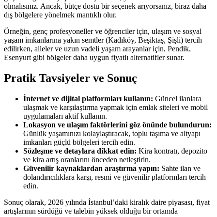
olmalısınız. Ancak, bütçe dostu bir seçenek arıyorsanız, biraz daha
dış bölgelere yönelmek mantıklı olur.
Örneğin, genç profesyoneller ve öğrenciler için, ulaşım ve sosyal
yaşam imkanlarına yakın semtler (Kadıköy, Beşiktaş, Şişli) tercih
edilirken, aileler ve uzun vadeli yaşam arayanlar için, Pendik,
Esenyurt gibi bölgeler daha uygun fiyatlı alternatifler sunar.
Pratik Tavsiyeler ve Sonuç
İnternet ve dijital platformları kullanın:
Güncel ilanlara
ulaşmak ve karşılaştırma yapmak için emlak siteleri ve mobil
uygulamaları aktif kullanın.
Lokasyon ve ulaşım faktörlerini göz önünde bulundurun:
Günlük yaşamınızı kolaylaştıracak, toplu taşıma ve altyapı
imkanları güçlü bölgeleri tercih edin.
Sözleşme ve detaylara dikkat edin:
Kira kontratı, depozito
ve kira artış oranlarını önceden netleştirin.
Güvenilir kaynaklardan araştırma yapın:
Sahte ilan ve
dolandırıcılıklara karşı, resmi ve güvenilir platformları tercih
edin.
Sonuç olarak, 2026 yılında İstanbul’daki kiralık daire piyasası, fiyat
artışlarının sürdüğü ve talebin yüksek olduğu bir ortamda