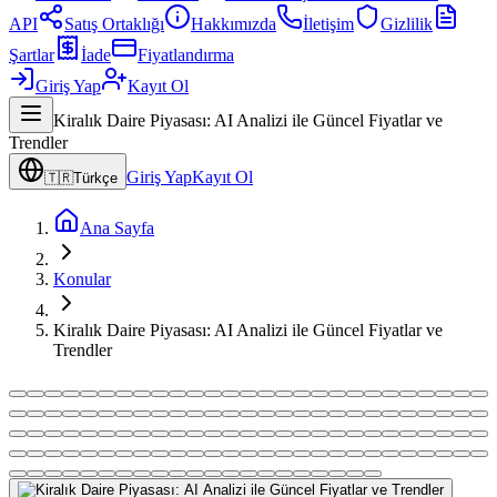
API
Satış Ortaklığı
Hakkımızda
İletişim
Gizlilik
Şartlar
İade
Fiyatlandırma
Giriş Yap
Kayıt Ol
Kiralık Daire Piyasası: AI Analizi ile Güncel Fiyatlar ve
Trendler
Giriş Yap
Kayıt Ol
🇹🇷
Türkçe
Ana Sayfa
Konular
Kiralık Daire Piyasası: AI Analizi ile Güncel Fiyatlar ve
Trendler