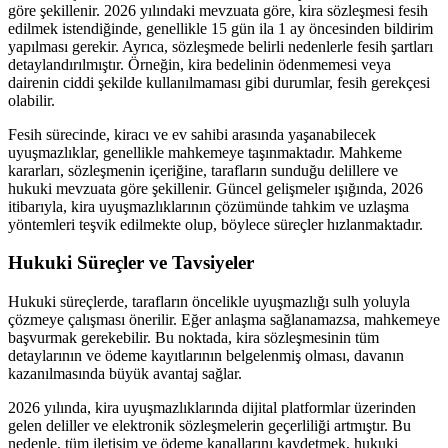
göre şekillenir. 2026 yılındaki mevzuata göre, kira sözleşmesi fesih
edilmek istendiğinde, genellikle 15 gün ila 1 ay öncesinden bildirim
yapılması gerekir. Ayrıca, sözleşmede belirli nedenlerle fesih şartları
detaylandırılmıştır. Örneğin, kira bedelinin ödenmemesi veya
dairenin ciddi şekilde kullanılmaması gibi durumlar, fesih gerekçesi
olabilir.
Fesih sürecinde, kiracı ve ev sahibi arasında yaşanabilecek
uyuşmazlıklar, genellikle mahkemeye taşınmaktadır. Mahkeme
kararları, sözleşmenin içeriğine, tarafların sunduğu delillere ve
hukuki mevzuata göre şekillenir. Güncel gelişmeler ışığında, 2026
itibarıyla, kira uyuşmazlıklarının çözümünde tahkim ve uzlaşma
yöntemleri teşvik edilmekte olup, böylece süreçler hızlanmaktadır.
Hukuki Süreçler ve Tavsiyeler
Hukuki süreçlerde, tarafların öncelikle uyuşmazlığı sulh yoluyla
çözmeye çalışması önerilir. Eğer anlaşma sağlanamazsa, mahkemeye
başvurmak gerekebilir. Bu noktada, kira sözleşmesinin tüm
detaylarının ve ödeme kayıtlarının belgelenmiş olması, davanın
kazanılmasında büyük avantaj sağlar.
2026 yılında, kira uyuşmazlıklarında dijital platformlar üzerinden
gelen deliller ve elektronik sözleşmelerin geçerliliği artmıştır. Bu
nedenle, tüm iletişim ve ödeme kanallarını kaydetmek, hukuki