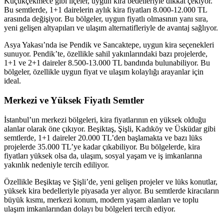
Küçükçekmece gibi ilçeler, uygun kira bedelleriyle dikkat çekiyor.
Bu semtlerde, 1+1 dairelerin aylık kira fiyatları 8.000-12.000 TL
arasında değişiyor. Bu bölgeler, uygun fiyatlı olmasının yanı sıra,
yeni gelişen altyapıları ve ulaşım alternatifleriyle de avantaj sağlıyor.
Asya Yakası’nda ise Pendik ve Sancaktepe, uygun kira seçenekleri
sunuyor. Pendik’te, özellikle sahil yakınlarındaki bazı projelerde,
1+1 ve 2+1 daireler 8.500-13.000 TL bandında bulunabiliyor. Bu
bölgeler, özellikle uygun fiyat ve ulaşım kolaylığı arayanlar için
ideal.
Merkezi ve Yüksek Fiyatlı Semtler
İstanbul’un merkezi bölgeleri, kira fiyatlarının en yüksek olduğu
alanlar olarak öne çıkıyor. Beşiktaş, Şişli, Kadıköy ve Üsküdar gibi
semtlerde, 1+1 daireler 20.000 TL’den başlamakta ve bazı lüks
projelerde 35.000 TL’ye kadar çıkabiliyor. Bu bölgelerde, kira
fiyatları yüksek olsa da, ulaşım, sosyal yaşam ve iş imkanlarına
yakınlık nedeniyle tercih ediliyor.
Özellikle Beşiktaş ve Şişli’de, yeni gelişen projeler ve lüks konutlar,
yüksek kira bedelleriyle piyasada yer alıyor. Bu semtlerde kiracıların
büyük kısmı, merkezi konum, modern yaşam alanları ve toplu
ulaşım imkanlarından dolayı bu bölgeleri tercih ediyor.