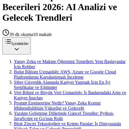
Becerileri 2026: AI Analizi ve
Gelecek Trendleri
39
dk okuma
10
makale
İçindekiler
Yapay Zeka ve Makine Öğrenimi Temelleri: Yeni Başlayanlar
İçin Rehber
Bulut Bilişim Uzmanlığı: AWS, Azure ve Google Cloud
Platformlarını Karşılaştırmalı İnceleme
Siber Güvenlik Alanında Kariyer Yapmak İçin En İyi
Sertifikalar ve Eğitimler
Veri Bilimi ve Büyük Veri Uzmanlığı: İş İlanlarındaki Artış ve
Kariyer İpuçları
Prompt Engineering Nedir? Yapay Zeka Komut
Mühendisliğinin Yükselişi ve Geleceği
Yazılım Geliştirme Dillerinde Güncel Trendler: Python,
JavaScript ve Go'nun Rolü
Blok Zinciri Teknolojileri ve Kripto Paralar: İş Dünyasında
Yüksek Talep ve Gelecek Perspektifi