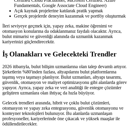
Certified Cloud Practitioner, Microsoft Certified: Azure
Fundamentals, Google Associate Cloud Engineer)
Açık kaynak projelerine katılarak pratik yapmak
Gerçek projelerde deneyim kazanmak ve portföy oluşturmak
İleri seviyeye geçmek için, yapay zeka, makine öğrenimi ve
otomasyon konularına da odaklanmanız faydalı olacaktır. Ayrıca,
bulut mimarisi ve güvenliği alanında da uzmanlık kazanmak
kariyerinizi güçlendirecektir.
İş Olanakları ve Gelecekteki Trendler
2026 itibarıyla, bulut bilişim uzmanlarına olan talep devamlı artıyor.
Şirketlerin %80'inden fazlası, altyapılarını bulut platformlarına
taşımış veya taşımayı planlıyor. Bulut uzmanları, altyapı tasarımı,
güvenlik, otomasyon ve maliyet optimizasyonu gibi alanlarda görev
yapıyor. Ayrıca, yapay zeka ve veri analitiği ile entegre çözümler
geliştiren uzmanlara olan ihtiyaç da hızla büyüyor.
Gelecek trendleri arasında, hibrit ve çoklu bulut çözümleri,
otomasyon ve yapay zeka entegrasyonu, güvenlik otomasyonu ve
konteyner teknolojileri bulunuyor. Bu alanlarda uzmanlaşan
profesyoneller, kariyerlerinde öne çıkacak ve yüksek maaşlar ile
ödüllendirilecekler.