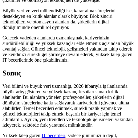
çözümler ve otomasyon teknolojileri de yükselişte.
Büyük veri ve veri mühendisliği ise, karar alma süreçlerini
destekleyen en kritik alanlar olarak büyüyor. Blok zinciri
teknolojileri ve otomasyon alanları da, şirketlerin dijital
dönüşümünde önemli rol oynuyor.
Gelecek vadeden alanlarda uzmanlaşmak, kariyerinizin
sürdürülebilirliği ve yüksek kazançlar elde etmeniz açısından büyük
avantaj sağlar. Güncel teknolojik gelişmeleri yakından takip ederek
ve kendinizi sürekli geliştirmeye devam ederek, yüksek talep gören
IT becerilerinde öne çıkabilirsiniz.
Sonuç
Veri bilimi ve büyük veri uzmanlığı, 2026 itibarıyla iş ilanlarında
büyük artış gösteren ve yüksek kazanç fırsatları sunan kritik
alanlardır. Bu alanlara yönelen profesyoneller, şirketlerin dijital
dönüşüm süreçlerine katkı sağlayarak kariyerlerini güvence altına
alabilirler. Temel becerileri edinmek, sürekli pratik yapmak ve
güncel teknolojileri takip etmek, başarılı bir kariyer için temel
adımlardır. Ayrıca, yeni trendleri ve teknolojik gelişmeleri yakından
izleyerek, sektörde fark yaratmak mümkündür.
Yüksek talep gören
IT becerileri
, sadece günümüzün değil,