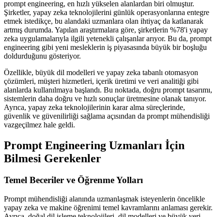
prompt engineering, en hızlı yükselen alanlardan biri olmuştur.
Şirketler, yapay zeka teknolojilerini günlük operasyonlarına entegre
etmek istedikçe, bu alandaki uzmanlara olan ihtiyaç da katlanarak
artmış durumda. Yapılan araştırmalara göre, şirketlerin %78'i yapay
zeka uygulamalarıyla ilgili yetenekli çalışanlar arıyor. Bu da, prompt
engineering gibi yeni mesleklerin iş piyasasında büyük bir boşluğu
doldurduğunu gösteriyor.
Özellikle, büyük dil modelleri ve yapay zeka tabanlı otomasyon
çözümleri, müşteri hizmetleri, içerik üretimi ve veri analitiği gibi
alanlarda kullanılmaya başlandı. Bu noktada, doğru prompt tasarımı,
sistemlerin daha doğru ve hızlı sonuçlar üretmesine olanak tanıyor.
Ayrıca, yapay zeka teknolojilerinin karar alma süreçlerinde,
güvenlik ve güvenilirliği sağlama açısından da prompt mühendisliği
vazgeçilmez hale geldi.
Prompt Engineering Uzmanları İçin
Bilmesi Gerekenler
Temel Beceriler ve Öğrenme Yolları
Prompt mühendisliği alanında uzmanlaşmak isteyenlerin öncelikle
yapay zeka ve makine öğrenimi temel kavramlarını anlaması gerekir.
Ayrıca, doğal dil işleme teknolojileri, dil modelleri ve büyük veri