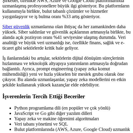
Şirketler, özellikle AWS, Azure ve Google Cloud platformlarında
uzmanlaşmış profesyonellere büyük ilgi gösteriyor. Bu platformların
kullanımıyla birlikte, bulut tabanlı çözümler ve hizmetler
yaygınlaşıyor ve iş bulma oranı %33 artış gösteriyor.
Siber güvenlik
uzmanlarına olan ihtiyaç da her zamankinden daha
yüksek. Siber saldırılar ve güvenlik açıklarının artmasıyla birlikte, bu
alanda açık pozisyon oranı %41 seviyesine ulaşmış durumda. Veri
analitiği ve büyük veri uzmanlığı ise, özellikle finans, sağlık ve e-
ticaret gibi sektörlerde kritik hale geliyor.
İş ilanlarındaki bu artışlar, sektörlerin dijital dönüşüm süreçlerinin
hızlanması ve teknolojik altyapıya yatırımların artmasıyla doğrudan
bağlantılı. Ayrıca, prompt engineering (yapay zeka komut
mühendisliği) yeni ve hızla yükselen bir meslek grubu olarak öne
çıkıyor. Bu alanda uzmanlaşanlar, yapay zeka modellerini en etkin
şekilde kullanarak yüksek kazançlar elde edebiliyor.
İşverenlerin Tercih Ettiği Beceriler
Python programlama dili (en popüler ve çok yönlü)
JavaScript ve Go gibi diğer yazılım dilleri
Yapay zeka ve makine öğrenimi algoritmaları
Veri tabanı yönetimi ve SQL
Bulut platformlarında (AWS, Azure, Google Cloud) uzmanlık