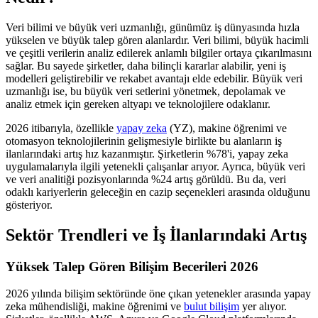
Veri bilimi ve büyük veri uzmanlığı, günümüz iş dünyasında hızla
yükselen ve büyük talep gören alanlardır. Veri bilimi, büyük hacimli
ve çeşitli verilerin analiz edilerek anlamlı bilgiler ortaya çıkarılmasını
sağlar. Bu sayede şirketler, daha bilinçli kararlar alabilir, yeni iş
modelleri geliştirebilir ve rekabet avantajı elde edebilir. Büyük veri
uzmanlığı ise, bu büyük veri setlerini yönetmek, depolamak ve
analiz etmek için gereken altyapı ve teknolojilere odaklanır.
2026 itibarıyla, özellikle
yapay zeka
(YZ), makine öğrenimi ve
otomasyon teknolojilerinin gelişmesiyle birlikte bu alanların iş
ilanlarındaki artış hız kazanmıştır. Şirketlerin %78'i, yapay zeka
uygulamalarıyla ilgili yetenekli çalışanlar arıyor. Ayrıca, büyük veri
ve veri analitiği pozisyonlarında %24 artış görüldü. Bu da, veri
odaklı kariyerlerin geleceğin en cazip seçenekleri arasında olduğunu
gösteriyor.
Sektör Trendleri ve İş İlanlarındaki Artış
Yüksek Talep Gören Bilişim Becerileri 2026
2026 yılında bilişim sektöründe öne çıkan yetenekler arasında yapay
zeka mühendisliği, makine öğrenimi ve
bulut bilişim
yer alıyor.