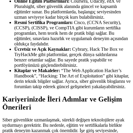
Online Eğitim Platformları:
Coursera, Udacity, edX ve
Pluralsight, siber güvenlik alanında güncel ve kapsamlı
eğitimler sunar. Bu platformlarda, başlangıç seviyesinden
uzman seviyeye kadar birçok kurs bulabilirsiniz.
Resmi Sertifika Programları:
Cisco, (CCNA Security),
(CCSP), (CISSP), ve CompTIA gibi kurumların sertifika
programları, hem teorik hem de pratik bilgi sağlar. Bu
eğitimler, sınavlara hazırlık ve uygulamalı deneyim açısından
oldukça faydalıdır.
Ücretsiz ve Açık Kaynaklar:
Cybrary, Hack The Box ve
TryHackMe gibi platformlar, gerçek dünya saldırılarına
benzer ortamlar sağlar. Bu sayede pratik yapabilir ve
portföyünüzü güçlendirebilirsiniz.
Kitaplar ve Makaleler:
“The Web Application Hacker’s
Handbook”, “Hacking: The Art of Exploitation” gibi kitaplar,
derin teknik bilgiler sağlar. Ayrıca, siber güvenlik bloglarını ve
forumları takip ederek güncel gelişmeleri yakalayabilirsiniz.
Kariyerinizde İleri Adımlar ve Gelişim
Önerileri
Siber güvenlikte uzmanlaşmak, sürekli değişen teknolojilere ayak
uydurmayı gerektirir. Bu nedenle, eğitim ve sertifikalarla birlikte
pratik deneyim kazanmak çok önemlidir. İşe giriş seviyesinde,