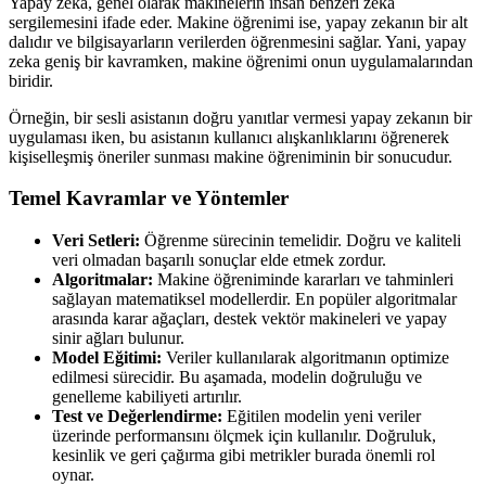
Yapay zeka, genel olarak makinelerin insan benzeri zeka
sergilemesini ifade eder. Makine öğrenimi ise, yapay zekanın bir alt
dalıdır ve bilgisayarların verilerden öğrenmesini sağlar. Yani, yapay
zeka geniş bir kavramken, makine öğrenimi onun uygulamalarından
biridir.
Örneğin, bir sesli asistanın doğru yanıtlar vermesi yapay zekanın bir
uygulaması iken, bu asistanın kullanıcı alışkanlıklarını öğrenerek
kişiselleşmiş öneriler sunması makine öğreniminin bir sonucudur.
Temel Kavramlar ve Yöntemler
Veri Setleri:
Öğrenme sürecinin temelidir. Doğru ve kaliteli
veri olmadan başarılı sonuçlar elde etmek zordur.
Algoritmalar:
Makine öğreniminde kararları ve tahminleri
sağlayan matematiksel modellerdir. En popüler algoritmalar
arasında karar ağaçları, destek vektör makineleri ve yapay
sinir ağları bulunur.
Model Eğitimi:
Veriler kullanılarak algoritmanın optimize
edilmesi sürecidir. Bu aşamada, modelin doğruluğu ve
genelleme kabiliyeti artırılır.
Test ve Değerlendirme:
Eğitilen modelin yeni veriler
üzerinde performansını ölçmek için kullanılır. Doğruluk,
kesinlik ve geri çağırma gibi metrikler burada önemli rol
oynar.