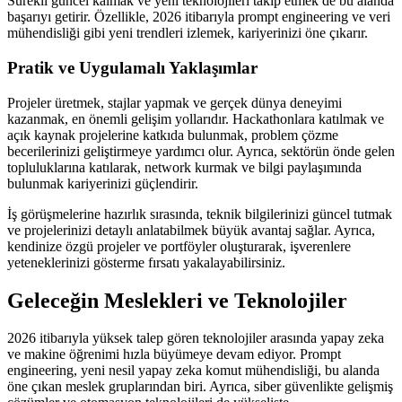
Sürekli güncel kalmak ve yeni teknolojileri takip etmek de bu alanda
başarıyı getirir. Özellikle, 2026 itibarıyla prompt engineering ve veri
mühendisliği gibi yeni trendleri izlemek, kariyerinizi öne çıkarır.
Pratik ve Uygulamalı Yaklaşımlar
Projeler üretmek, stajlar yapmak ve gerçek dünya deneyimi
kazanmak, en önemli gelişim yollarıdır. Hackathonlara katılmak ve
açık kaynak projelerine katkıda bulunmak, problem çözme
becerilerinizi geliştirmeye yardımcı olur. Ayrıca, sektörün önde gelen
topluluklarına katılarak, network kurmak ve bilgi paylaşımında
bulunmak kariyerinizi güçlendirir.
İş görüşmelerine hazırlık sırasında, teknik bilgilerinizi güncel tutmak
ve projelerinizi detaylı anlatabilmek büyük avantaj sağlar. Ayrıca,
kendinize özgü projeler ve portföyler oluşturarak, işverenlere
yeteneklerinizi gösterme fırsatı yakalayabilirsiniz.
Geleceğin Meslekleri ve Teknolojiler
2026 itibarıyla yüksek talep gören teknolojiler arasında yapay zeka
ve makine öğrenimi hızla büyümeye devam ediyor. Prompt
engineering, yeni nesil yapay zeka komut mühendisliği, bu alanda
öne çıkan meslek gruplarından biri. Ayrıca, siber güvenlikte gelişmiş