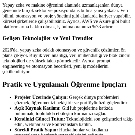
Yapay zeka ve makine öğrenimi alanında uzmanlaşanlar, dünya
genelinde birçok sektör ve pozisyonda iş bulma şansı yakalar. Veri
bilimi, otomasyon ve proje yönetimi gibi alanlarda kariyer yapabilir,
küresel şirketlerde çalışabilirsiniz. Ayrıca, AWS ve Azure gibi bulut
platformlarına hakim olmak, iş bulma oranınızı %33 artırır.
Gelişen Teknolojiler ve Yeni Trendler
2026'da, yapay zeka odaklı otomasyon ve güvenlik çözümleri ön
plana çıkıyor. Büyük veri analitiği, veri mühendisliği ve blok zinciri
teknolojileri de yüksek talep görmektedir. Ayrıca, prompt
engineering ve otomasyon becerileri, yeni iş modellerini
şekillendiriyor.
Pratik ve Uygulamalı Öğrenme İpuçları
Projeler Üzerinde Çalışın:
Gerçek dünya problemleri
çözmek, öğrenmenizi pekiştirir ve portföyünüzü güçlendirir.
Açık Kaynak Katılımı:
GitHub projelerine katkıda
bulunmak, toplulukla etkileşim kurmanızı sağlar.
Kendinizi Güncel Tutun:
Teknolojideki son gelişmeleri takip
edin, webinarlar ve konferanslara katılın.
Sürekli Pratik Yapın:
Hackathonlar ve kodlama