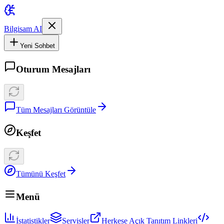
Bilgisam AI
Yeni Sohbet
Oturum Mesajları
Tüm Mesajları Görüntüle
Keşfet
Tümünü Keşfet
Menü
İstatistikler
Servisler
Herkese Açık Tanıtım Linkleri