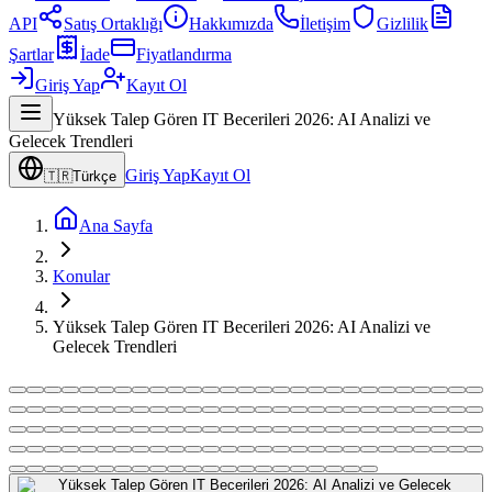
API
Satış Ortaklığı
Hakkımızda
İletişim
Gizlilik
Şartlar
İade
Fiyatlandırma
Giriş Yap
Kayıt Ol
Yüksek Talep Gören IT Becerileri 2026: AI Analizi ve
Gelecek Trendleri
Giriş Yap
Kayıt Ol
🇹🇷
Türkçe
Ana Sayfa
Konular
Yüksek Talep Gören IT Becerileri 2026: AI Analizi ve
Gelecek Trendleri