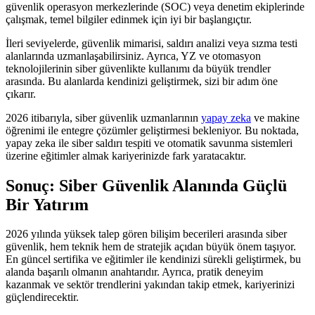
güvenlik operasyon merkezlerinde (SOC) veya denetim ekiplerinde
çalışmak, temel bilgiler edinmek için iyi bir başlangıçtır.
İleri seviyelerde, güvenlik mimarisi, saldırı analizi veya sızma testi
alanlarında uzmanlaşabilirsiniz. Ayrıca, YZ ve otomasyon
teknolojilerinin siber güvenlikte kullanımı da büyük trendler
arasında. Bu alanlarda kendinizi geliştirmek, sizi bir adım öne
çıkarır.
2026 itibarıyla, siber güvenlik uzmanlarının
yapay zeka
ve makine
öğrenimi ile entegre çözümler geliştirmesi bekleniyor. Bu noktada,
yapay zeka ile siber saldırı tespiti ve otomatik savunma sistemleri
üzerine eğitimler almak kariyerinizde fark yaratacaktır.
Sonuç: Siber Güvenlik Alanında Güçlü
Bir Yatırım
2026 yılında yüksek talep gören bilişim becerileri arasında siber
güvenlik, hem teknik hem de stratejik açıdan büyük önem taşıyor.
En güncel sertifika ve eğitimler ile kendinizi sürekli geliştirmek, bu
alanda başarılı olmanın anahtarıdır. Ayrıca, pratik deneyim
kazanmak ve sektör trendlerini yakından takip etmek, kariyerinizi
güçlendirecektir.