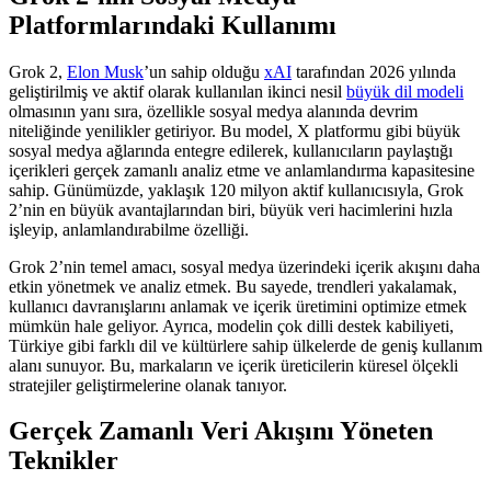
Platformlarındaki Kullanımı
Grok 2,
Elon Musk
’un sahip olduğu
xAI
tarafından 2026 yılında
geliştirilmiş ve aktif olarak kullanılan ikinci nesil
büyük dil modeli
olmasının yanı sıra, özellikle sosyal medya alanında devrim
niteliğinde yenilikler getiriyor. Bu model, X platformu gibi büyük
sosyal medya ağlarında entegre edilerek, kullanıcıların paylaştığı
içerikleri gerçek zamanlı analiz etme ve anlamlandırma kapasitesine
sahip. Günümüzde, yaklaşık 120 milyon aktif kullanıcısıyla, Grok
2’nin en büyük avantajlarından biri, büyük veri hacimlerini hızla
işleyip, anlamlandırabilme özelliği.
Grok 2’nin temel amacı, sosyal medya üzerindeki içerik akışını daha
etkin yönetmek ve analiz etmek. Bu sayede, trendleri yakalamak,
kullanıcı davranışlarını anlamak ve içerik üretimini optimize etmek
mümkün hale geliyor. Ayrıca, modelin çok dilli destek kabiliyeti,
Türkiye gibi farklı dil ve kültürlere sahip ülkelerde de geniş kullanım
alanı sunuyor. Bu, markaların ve içerik üreticilerin küresel ölçekli
stratejiler geliştirmelerine olanak tanıyor.
Gerçek Zamanlı Veri Akışını Yöneten
Teknikler