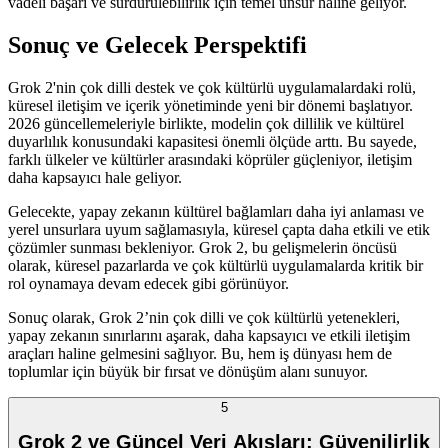
vadeli başarı ve sürdürülebilirlik için temel unsur haline geliyor.
Sonuç ve Gelecek Perspektifi
Grok 2'nin çok dilli destek ve çok kültürlü uygulamalardaki rolü,
küresel iletişim ve içerik yönetiminde yeni bir dönemi başlatıyor.
2026 güncellemeleriyle birlikte, modelin çok dillilik ve kültürel
duyarlılık konusundaki kapasitesi önemli ölçüde arttı. Bu sayede,
farklı ülkeler ve kültürler arasındaki köprüler güçleniyor, iletişim
daha kapsayıcı hale geliyor.
Gelecekte, yapay zekanın kültürel bağlamları daha iyi anlaması ve
yerel unsurlara uyum sağlamasıyla, küresel çapta daha etkili ve etik
çözümler sunması bekleniyor. Grok 2, bu gelişmelerin öncüsü
olarak, küresel pazarlarda ve çok kültürlü uygulamalarda kritik bir
rol oynamaya devam edecek gibi görünüyor.
Sonuç olarak, Grok 2’nin çok dilli ve çok kültürlü yetenekleri,
yapay zekanın sınırlarını aşarak, daha kapsayıcı ve etkili iletişim
araçları haline gelmesini sağlıyor. Bu, hem iş dünyası hem de
toplumlar için büyük bir fırsat ve dönüşüm alanı sunuyor.
5
Grok 2 ve Güncel Veri Akışları: Güvenilirlik