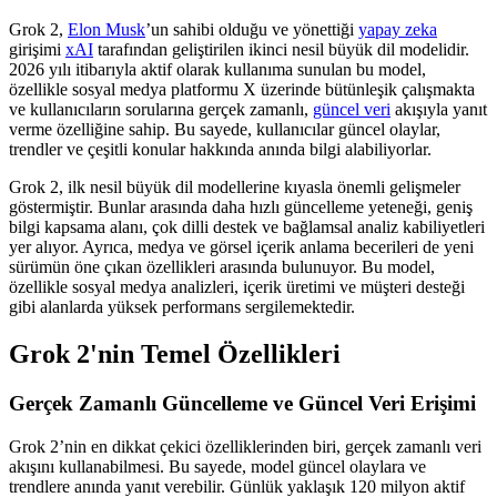
Grok 2,
Elon Musk
’un sahibi olduğu ve yönettiği
yapay zeka
girişimi
xAI
tarafından geliştirilen ikinci nesil büyük dil modelidir.
2026 yılı itibarıyla aktif olarak kullanıma sunulan bu model,
özellikle sosyal medya platformu X üzerinde bütünleşik çalışmakta
ve kullanıcıların sorularına gerçek zamanlı,
güncel veri
akışıyla yanıt
verme özelliğine sahip. Bu sayede, kullanıcılar güncel olaylar,
trendler ve çeşitli konular hakkında anında bilgi alabiliyorlar.
Grok 2, ilk nesil büyük dil modellerine kıyasla önemli gelişmeler
göstermiştir. Bunlar arasında daha hızlı güncelleme yeteneği, geniş
bilgi kapsama alanı, çok dilli destek ve bağlamsal analiz kabiliyetleri
yer alıyor. Ayrıca, medya ve görsel içerik anlama becerileri de yeni
sürümün öne çıkan özellikleri arasında bulunuyor. Bu model,
özellikle sosyal medya analizleri, içerik üretimi ve müşteri desteği
gibi alanlarda yüksek performans sergilemektedir.
Grok 2'nin Temel Özellikleri
Gerçek Zamanlı Güncelleme ve Güncel Veri Erişimi
Grok 2’nin en dikkat çekici özelliklerinden biri, gerçek zamanlı veri
akışını kullanabilmesi. Bu sayede, model güncel olaylara ve
trendlere anında yanıt verebilir. Günlük yaklaşık 120 milyon aktif