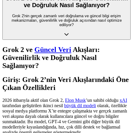
ve Doğruluk Nasıl Sağlanıyor?
Grok 2'nin gerçek zamanlı veri doğrulama ve güncel bilgi erişim
mekanizmaları, güvenilirlik ve doğruluk açısından nasıl optimize
ediliyor?
Grok 2 ve
Güncel Veri
Akışları:
Güvenilirlik ve Doğruluk Nasıl
Sağlanıyor?
Giriş: Grok 2’nin Veri Akışlarındaki Öne
Çıkan Özellikleri
2026 itibarıyla aktif olan Grok 2,
Elon Musk
’un sahibi olduğu
xAI
tarafından geliştirilen ikinci nesil
büyük dil modeli
olarak, özellikle
sosyal medya platformu X’te entegre çalışmakta ve gerçek zamanlı
veri akışına dayalı olarak kullanıcılara güncel ve doğru bilgiler
sunmaktadır. Bu model, GPT-4 ve Gemini gibi diğer büyük dil
modelleriyle kıyaslandığında, hız, çok dilli destek ve bağlamsal
analizde önemli gelişmeler göstermektedir.