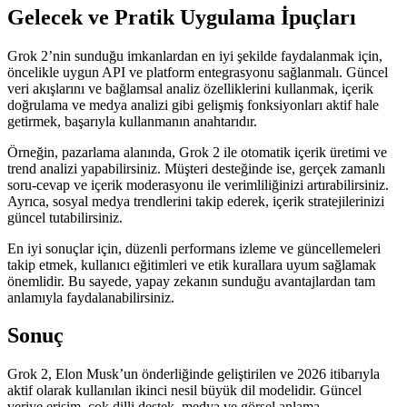
Gelecek ve Pratik Uygulama İpuçları
Grok 2’nin sunduğu imkanlardan en iyi şekilde faydalanmak için,
öncelikle uygun API ve platform entegrasyonu sağlanmalı. Güncel
veri akışlarını ve bağlamsal analiz özelliklerini kullanmak, içerik
doğrulama ve medya analizi gibi gelişmiş fonksiyonları aktif hale
getirmek, başarıyla kullanmanın anahtarıdır.
Örneğin, pazarlama alanında, Grok 2 ile otomatik içerik üretimi ve
trend analizi yapabilirsiniz. Müşteri desteğinde ise, gerçek zamanlı
soru-cevap ve içerik moderasyonu ile verimliliğinizi artırabilirsiniz.
Ayrıca, sosyal medya trendlerini takip ederek, içerik stratejilerinizi
güncel tutabilirsiniz.
En iyi sonuçlar için, düzenli performans izleme ve güncellemeleri
takip etmek, kullanıcı eğitimleri ve etik kurallara uyum sağlamak
önemlidir. Bu sayede, yapay zekanın sunduğu avantajlardan tam
anlamıyla faydalanabilirsiniz.
Sonuç
Grok 2, Elon Musk’un önderliğinde geliştirilen ve 2026 itibarıyla
aktif olarak kullanılan ikinci nesil büyük dil modelidir. Güncel
veriye erişim, çok dilli destek, medya ve görsel anlama