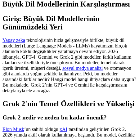
Büyük Dil Modellerinin Karşılaştırması
Giriş: Büyük Dil Modellerinin
Günümüzdeki Yeri
Yapay zeka
teknolojisinin hızla gelişmesiyle birlikte, büyük dil
modelleri (Large Language Models - LLMs) hayatımızın birçok
alanında köklü değişiklikler yaratmaya devam ediyor. 2026
itibarıyla, GPT-4, Gemini ve Grok 2 gibi modeller, farklı kullanım
alanları ve özellikleriyle öne çıkıyor. Bu modeller, temel olarak
içerik üretimi, müşteri desteği,
sosyal medya analizi
ve otomasyon
gibi alanlarda yoğun şekilde kullanılıyor. Peki, bu modeller
arasındaki farklar nedir? Hangi model hangi ihtiyaçlara daha uygun?
Bu makalede, Grok 2’nin GPT-4 ve Gemini ile karşılaştırmasını
detaylarıyla ele alacağız.
Grok 2'nin Temel Özellikleri ve Yükselişi
Grok 2 nedir ve neden bu kadar önemli?
Elon Musk
’un sahibi olduğu
xAI
tarafından geliştirilen Grok 2,
2026 yılında aktif olarak kullanılmaya başlandı. Bu model, özellikle