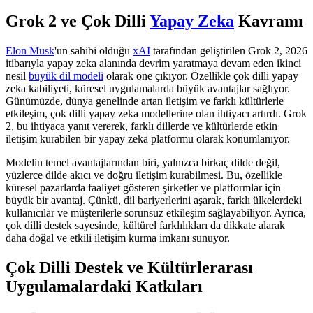
Grok 2 ve Çok Dilli
Yapay Zeka
Kavramı
Elon Musk
'un sahibi olduğu
xAI
tarafından geliştirilen Grok 2, 2026
itibarıyla yapay zeka alanında devrim yaratmaya devam eden ikinci
nesil
büyük dil modeli
olarak öne çıkıyor. Özellikle çok dilli yapay
zeka kabiliyeti, küresel uygulamalarda büyük avantajlar sağlıyor.
Günümüzde, dünya genelinde artan iletişim ve farklı kültürlerle
etkileşim, çok dilli yapay zeka modellerine olan ihtiyacı artırdı. Grok
2, bu ihtiyaca yanıt vererek, farklı dillerde ve kültürlerde etkin
iletişim kurabilen bir yapay zeka platformu olarak konumlanıyor.
Modelin temel avantajlarından biri, yalnızca birkaç dilde değil,
yüzlerce dilde akıcı ve doğru iletişim kurabilmesi. Bu, özellikle
küresel pazarlarda faaliyet gösteren şirketler ve platformlar için
büyük bir avantaj. Çünkü, dil bariyerlerini aşarak, farklı ülkelerdeki
kullanıcılar ve müşterilerle sorunsuz etkileşim sağlayabiliyor. Ayrıca,
çok dilli destek sayesinde, kültürel farklılıkları da dikkate alarak
daha doğal ve etkili iletişim kurma imkanı sunuyor.
Çok Dilli Destek ve Kültürlerarası
Uygulamalardaki Katkıları