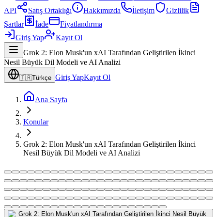
API
Satış Ortaklığı
Hakkımızda
İletişim
Gizlilik
Şartlar
İade
Fiyatlandırma
Giriş Yap
Kayıt Ol
Grok 2: Elon Musk'un xAI Tarafından Geliştirilen İkinci
Nesil Büyük Dil Modeli ve AI Analizi
Giriş Yap
Kayıt Ol
🇹🇷
Türkçe
Ana Sayfa
Konular
Grok 2: Elon Musk'un xAI Tarafından Geliştirilen İkinci
Nesil Büyük Dil Modeli ve AI Analizi