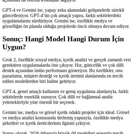
GPT-4 ve Gemini ise, yapay zeka alanındaki gelişmelerle sürekli
güncelleniyor. GPT-4’ün çok amaçlı yapısı, farklı sektörlerdeki
uygulamalarını sürdürüyor. Gemini ise, özellikle medya ve
görselliğin ön planda olduğu projelerde öncü olmaya devam ediyor.
Sonuç: Hangi Model Hangi Durum İçin
Uygun?
Grok 2, özellikle sosyal medya, içerik analizi ve gerçek zamanlı veri
gerektiren uygulamalarda öne çıkıyor. Hız, güncellik ve çok dilli
destek açısından üstün performans gösteriyor. Bu özellikler, onu
pazarlama, müşteri desteği ve içerik üretimi alanlarında en tercih
edilen modellerden biri haline getiriyor.
GPT-4, genel amaçlı kullanım ve geniş uygulama alanlarıyla, farklı
sektörlerde esneklik sunuyor. Çok dilli ve bağlamsal analiz
yetenekleriyle yine önemli bir seçenek.
Gemini ise, medya ve görsel içerik odaklı projeler için ideal. Görsel
ve medya analizi konusunda ilerlemiş yapısıyla, özellikle medya
şirketleri ve içerik üreticilerinin ilgisini çekiyor.
Sonuç olarak, 2026 itibarıyla büyük dil modelleri arasında tercih