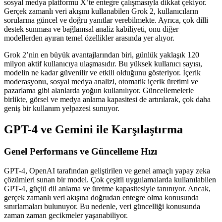
sosyal medya platformu X’te entegre çalışmasıyla dikkat çekiyor.
Gerçek zamanlı veri akışını kullanabilen Grok 2, kullanıcıların
sorularına güncel ve doğru yanıtlar verebilmekte. Ayrıca, çok dilli
destek sunması ve bağlamsal analiz kabiliyeti, onu diğer
modellerden ayıran temel özellikler arasında yer alıyor.
Grok 2’nin en büyük avantajlarından biri, günlük yaklaşık 120
milyon aktif kullanıcıya ulaşmasıdır. Bu yüksek kullanıcı sayısı,
modelin ne kadar güvenilir ve etkili olduğunu gösteriyor. İçerik
moderasyonu, sosyal medya analizi, otomatik içerik üretimi ve
pazarlama gibi alanlarda yoğun kullanılıyor. Güncellemelerle
birlikte, görsel ve medya anlama kapasitesi de artırılarak, çok daha
geniş bir kullanım yelpazesi sunuyor.
GPT-4 ve Gemini ile Karşılaştırma
Genel Performans ve Güncelleme Hızı
GPT-4, OpenAI tarafından geliştirilen ve genel amaçlı yapay zeka
çözümleri sunan bir model. Çok çeşitli uygulamalarda kullanılabilen
GPT-4, güçlü dil anlama ve üretme kapasitesiyle tanınıyor. Ancak,
gerçek zamanlı veri akışına doğrudan entegre olma konusunda
sınırlamaları bulunuyor. Bu nedenle, veri güncelliği konusunda
zaman zaman gecikmeler yaşanabiliyor.