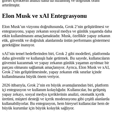
görsel içeriklerin analizi daha da hızlanmış ve doğruluk oranı
artırılmıştır.
Elon Musk ve xAI Entegrasyonu
Elon Musk’un vizyonu doğrultusunda, Grok 2’nin geliştirilmesi ve
entegrasyonu, yapay zekanın sosyal medya ve günlük yaşamda daha
etkin kullanılmasını amaçlamaktadır. Musk, özellikle yapay zekanın
etik, güvenlik ve doğruluk alanlarında üstün performans göstermesi
gerektiğine inanıyor.
xAI’nin temel hedeflerinden biri, Grok 2 gibi modelleri, platformda
daha güvenilir ve kullanışlı hale getirmek. Bu sayede, kullanıcıların
güvenini kazanmak ve yapay zekanın günlük yaşamın ayrılmaz bir
parçası olmasını sağlamak amaçlanıyor. Ayrıca, Elon Musk ve xAI,
Grok 2’nin geliştirilmesinde, yapay zekanın etik sınırlar içinde
kullanılmasına büyük önem veriyor.
2026 itibarıyla, Grok 2’nin en büyük avantajlarından biri, platform
içi entegrasyon ve kullanım kolaylığıdır. Kullanıcılar, bu gelişmiş
yapay zekayı, sosyal medya içeriklerinin analizi, otomatik içerik
üretimi, müşteri desteği ve içerik moderasyonu gibi çeşitli alanlarda
kullanabiliyorlar. Bu entegrasyon, hem bireysel kullanıcılar hem de
büyük kurumlar için büyük kolaylık sağlıyor.