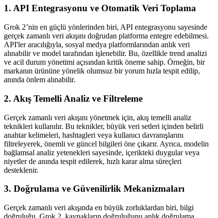
1. API Entegrasyonu ve Otomatik Veri Toplama
Grok 2’nin en güçlü yönlerinden biri, API entegrasyonu sayesinde
gerçek zamanlı veri akışını doğrudan platforma entegre edebilmesi.
API'ler aracılığıyla, sosyal medya platformlarından anlık veri
alınabilir ve model tarafından işlenebilir. Bu, özellikle trend analizi
ve acil durum yönetimi açısından kritik öneme sahip. Örneğin, bir
markanın ürününe yönelik olumsuz bir yorum hızla tespit edilip,
anında önlem alınabilir.
2. Akış Temelli Analiz ve Filtreleme
Gerçek zamanlı veri akışını yönetmek için, akış temelli analiz
teknikleri kullanılır. Bu teknikler, büyük veri setleri içinden belirli
anahtar kelimeleri, hashtagleri veya kullanıcı davranışlarını
filtreleyerek, önemli ve güncel bilgileri öne çıkarır. Ayrıca, modelin
bağlamsal analiz yetenekleri sayesinde, içerikteki duygular veya
niyetler de anında tespit edilerek, hızlı karar alma süreçleri
desteklenir.
3. Doğrulama ve Güvenilirlik Mekanizmaları
Gerçek zamanlı veri akışında en büyük zorluklardan biri, bilgi
doğruluğu. Grok 2, kaynakların doğruluğunu anlık doğrulama