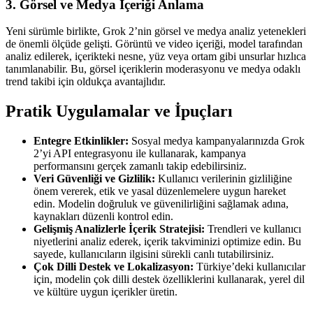
3. Görsel ve Medya İçeriği Anlama
Yeni sürümle birlikte, Grok 2’nin görsel ve medya analiz yetenekleri
de önemli ölçüde gelişti. Görüntü ve video içeriği, model tarafından
analiz edilerek, içerikteki nesne, yüz veya ortam gibi unsurlar hızlıca
tanımlanabilir. Bu, görsel içeriklerin moderasyonu ve medya odaklı
trend takibi için oldukça avantajlıdır.
Pratik Uygulamalar ve İpuçları
Entegre Etkinlikler:
Sosyal medya kampanyalarınızda Grok
2’yi API entegrasyonu ile kullanarak, kampanya
performansını gerçek zamanlı takip edebilirsiniz.
Veri Güvenliği ve Gizlilik:
Kullanıcı verilerinin gizliliğine
önem vererek, etik ve yasal düzenlemelere uygun hareket
edin. Modelin doğruluk ve güvenilirliğini sağlamak adına,
kaynakları düzenli kontrol edin.
Gelişmiş Analizlerle İçerik Stratejisi:
Trendleri ve kullanıcı
niyetlerini analiz ederek, içerik takviminizi optimize edin. Bu
sayede, kullanıcıların ilgisini sürekli canlı tutabilirsiniz.
Çok Dilli Destek ve Lokalizasyon:
Türkiye’deki kullanıcılar
için, modelin çok dilli destek özelliklerini kullanarak, yerel dil
ve kültüre uygun içerikler üretin.