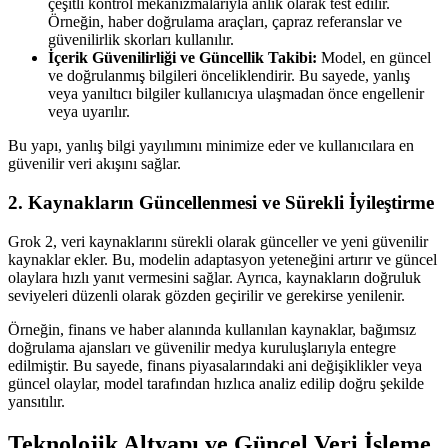
çeşitli kontrol mekanizmalarıyla anlık olarak test edilir.
Örneğin, haber doğrulama araçları, çapraz referanslar ve
güvenilirlik skorları kullanılır.
İçerik Güvenilirliği ve Güncellik Takibi:
Model, en güncel
ve doğrulanmış bilgileri önceliklendirir. Bu sayede, yanlış
veya yanıltıcı bilgiler kullanıcıya ulaşmadan önce engellenir
veya uyarılır.
Bu yapı, yanlış bilgi yayılımını minimize eder ve kullanıcılara en
güvenilir veri akışını sağlar.
2. Kaynakların Güncellenmesi ve Sürekli İyileştirme
Grok 2, veri kaynaklarını sürekli olarak günceller ve yeni güvenilir
kaynaklar ekler. Bu, modelin adaptasyon yeteneğini artırır ve güncel
olaylara hızlı yanıt vermesini sağlar. Ayrıca, kaynakların doğruluk
seviyeleri düzenli olarak gözden geçirilir ve gerekirse yenilenir.
Örneğin, finans ve haber alanında kullanılan kaynaklar, bağımsız
doğrulama ajansları ve güvenilir medya kuruluşlarıyla entegre
edilmiştir. Bu sayede, finans piyasalarındaki ani değişiklikler veya
güncel olaylar, model tarafından hızlıca analiz edilip doğru şekilde
yansıtılır.
Teknolojik Altyapı ve Güncel Veri İşleme