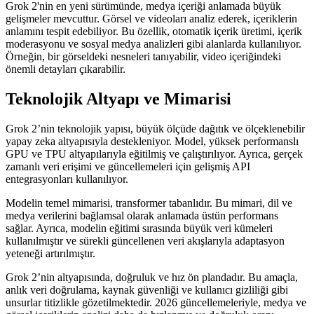
Grok 2'nin en yeni sürümünde, medya içeriği anlamada büyük
gelişmeler mevcuttur. Görsel ve videoları analiz ederek, içeriklerin
anlamını tespit edebiliyor. Bu özellik, otomatik içerik üretimi, içerik
moderasyonu ve sosyal medya analizleri gibi alanlarda kullanılıyor.
Örneğin, bir görseldeki nesneleri tanıyabilir, video içeriğindeki
önemli detayları çıkarabilir.
Teknolojik Altyapı ve Mimarisi
Grok 2’nin teknolojik yapısı, büyük ölçüde dağıtık ve ölçeklenebilir
yapay zeka altyapısıyla destekleniyor. Model, yüksek performanslı
GPU ve TPU altyapılarıyla eğitilmiş ve çalıştırılıyor. Ayrıca, gerçek
zamanlı veri erişimi ve güncellemeleri için gelişmiş API
entegrasyonları kullanılıyor.
Modelin temel mimarisi, transformer tabanlıdır. Bu mimari, dil ve
medya verilerini bağlamsal olarak anlamada üstün performans
sağlar. Ayrıca, modelin eğitimi sırasında büyük veri kümeleri
kullanılmıştır ve sürekli güncellenen veri akışlarıyla adaptasyon
yeteneği artırılmıştır.
Grok 2’nin altyapısında, doğruluk ve hız ön plandadır. Bu amaçla,
anlık veri doğrulama, kaynak güvenliği ve kullanıcı gizliliği gibi
unsurlar titizlikle gözetilmektedir. 2026 güncellemeleriyle, medya ve