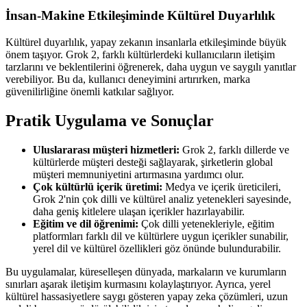
İnsan-Makine Etkileşiminde Kültürel Duyarlılık
Kültürel duyarlılık, yapay zekanın insanlarla etkileşiminde büyük
önem taşıyor. Grok 2, farklı kültürlerdeki kullanıcıların iletişim
tarzlarını ve beklentilerini öğrenerek, daha uygun ve saygılı yanıtlar
verebiliyor. Bu da, kullanıcı deneyimini artırırken, marka
güvenilirliğine önemli katkılar sağlıyor.
Pratik Uygulama ve Sonuçlar
Uluslararası müşteri hizmetleri:
Grok 2, farklı dillerde ve
kültürlerde müşteri desteği sağlayarak, şirketlerin global
müşteri memnuniyetini artırmasına yardımcı olur.
Çok kültürlü içerik üretimi:
Medya ve içerik üreticileri,
Grok 2'nin çok dilli ve kültürel analiz yetenekleri sayesinde,
daha geniş kitlelere ulaşan içerikler hazırlayabilir.
Eğitim ve dil öğrenimi:
Çok dilli yetenekleriyle, eğitim
platformları farklı dil ve kültürlere uygun içerikler sunabilir,
yerel dil ve kültürel özellikleri göz önünde bulundurabilir.
Bu uygulamalar, küreselleşen dünyada, markaların ve kurumların
sınırları aşarak iletişim kurmasını kolaylaştırıyor. Ayrıca, yerel
kültürel hassasiyetlere saygı gösteren yapay zeka çözümleri, uzun