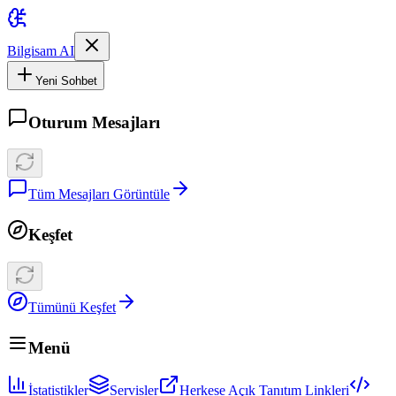
Bilgisam AI
Yeni Sohbet
Oturum Mesajları
Tüm Mesajları Görüntüle
Keşfet
Tümünü Keşfet
Menü
İstatistikler
Servisler
Herkese Açık Tanıtım Linkleri