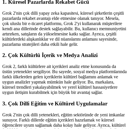
1. Küresel Pazarlarda Rekabet Gücü
Grok 2'nin çok dilli yapay zeka kapasitesi, küresel şirketlerin çeşitli
pazarlarda rekabet avantajı elde etmesine olanak tanıyor. Mesela,
çok uluslu bir e-ticaret platformu, Grok 2'yi kullanarak müşterilere
kendi ana dillerinde destek sağlayabilir. Bu, kullanıcı memnuniyetini
artırırken, satışların da yükselmesine katkı sağlar. Ayrıca, çeşitli
kültürlerdeki alışkanlıklar ve dil nüanslarını anlaması sayesinde,
pazarlama stratejileri daha etkili hale gelir.
2. Çok Kültürlü İçerik ve Medya Analizi
Grok 2, farklı kültürlere ait içerikleri analiz etme konusunda da
üstün yetenekler sergiliyor. Bu sayede, sosyal medya platformlarında
farklı ülkelerden gelen içeriklerin kültürel bağlamını anlamak ve
uygun analizler yapmak mümkün hale geliyor. Bu, markalara,
küresel trendleri yakalayabilmek ve yerel kültürel hassasiyetlere
uygun iletişim kurabilmek için büyük bir avantaj sağlar.
3. Çok Dilli Eğitim ve Kültürel Uygulamalar
Grok 2'nin çok dilli yetenekleri, eğitim sektöründe de yeni imkanlar
sunuyor. Farklı dillerde eğitim içerikleri hazırlamak ve küresel
öğrencilere uyum sağlamak daha kolay hale geliyor. Ayrıca, kültürel