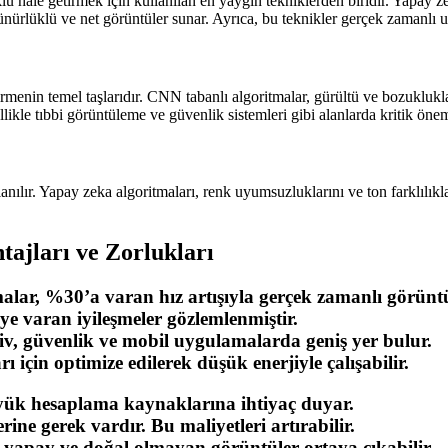
hale getirmek için kullanılan en yaygın tekniklerden biridir. Yapay ze
zünürlüklü ve net görüntüler sunar. Ayrıca, bu teknikler gerçek zamanlı
menin temel taşlarıdır. CNN tabanlı algoritmalar, gürültü ve bozuklukları
likle tıbbi görüntüleme ve güvenlik sistemleri gibi alanlarda kritik önem
nılır. Yapay zeka algoritmaları, renk uyumsuzluklarını ve ton farklılıkl
tajları ve Zorlukları
r, %30’a varan hız artışıyla gerçek zamanlı görüntü i
varan iyileşmeler gözlemlenmiştir.
v, güvenlik ve mobil uygulamalarda geniş yer bulur.
 için optimize edilerek düşük enerjiyle çalışabilir.
ük hesaplama kaynaklarına ihtiyaç duyar.
erine gerek vardır. Bu maliyetleri artırabilir.
u yapay ve doğal olmayan görüntüler ortaya çıkabilir.