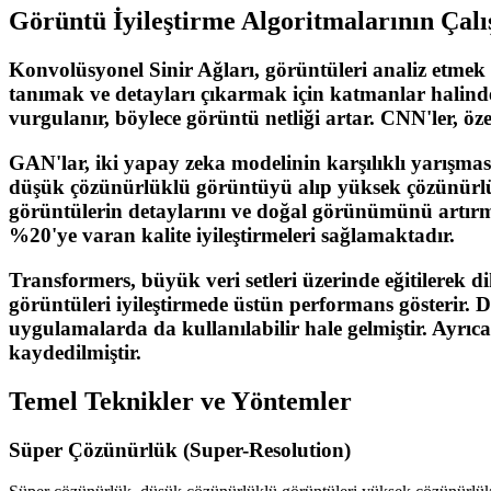
Görüntü İyileştirme Algoritmalarının Çalı
Konvolüsyonel Sinir Ağları, görüntüleri analiz etmek v
tanımak ve detayları çıkarmak için katmanlar halinde 
vurgulanır, böylece görüntü netliği artar. CNN'ler, öz
GAN'lar, iki yapay zeka modelinin karşılıklı yarışmasıyl
düşük çözünürlüklü görüntüyü alıp yüksek çözünürlüklü
görüntülerin detaylarını ve doğal görünümünü artırma
%20'ye varan kalite iyileştirmeleri sağlamaktadır.
Transformers, büyük veri setleri üzerinde eğitilerek 
görüntüleri iyileştirmede üstün performans gösterir. 
uygulamalarda da kullanılabilir hale gelmiştir. Ayrı
kaydedilmiştir.
Temel Teknikler ve Yöntemler
Süper Çözünürlük (Super-Resolution)