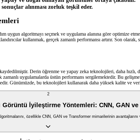
 sonuçlar alınması zorluk teşkil eder.
emleri
 adım uygun algoritmayı seçmek ve uygulama alanına göre optimize etmek o
dırıcılar kullanmak, gerçek zamanlı performansı artırır. Son olarak, 
r kaydedilmiştir. Derin öğrenme ve yapay zeka teknolojileri, daha hızlı
k zamanlı uygulamalarda üstün performans sergilemektedir. Bu gelişmele
tedir. Günümüzde, bu teknolojileri kullanarak daha yüksek kalite ve verim
2
 Görüntü İyileştirme Yöntemleri: CNN, GAN ve 
algoritmalarını, özellikle CNN, GAN ve Transformer mimarilerinin avantajlarını 