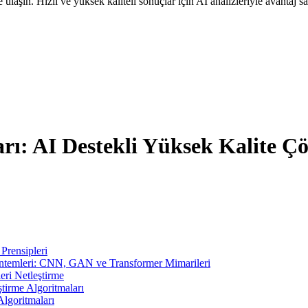
ulaşın. Hızlı ve yüksek kaliteli sonuçlar için AI analizleriyle avantaj s
arı: AI Destekli Yüksek Kalite Ç
Prensipleri
öntemleri: CNN, GAN ve Transformer Mimarileri
ri Netleştirme
tirme Algoritmaları
lgoritmaları