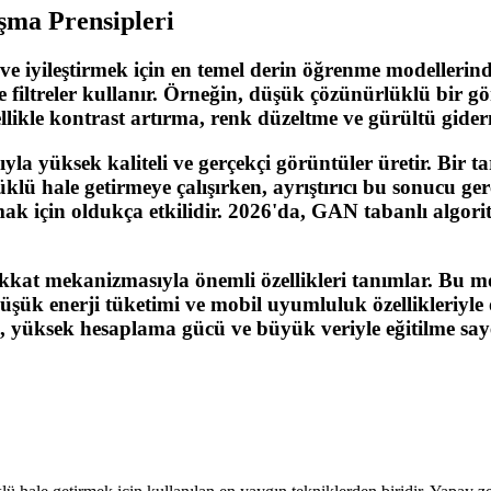
şma Prensipleri
e iyileştirmek için en temel derin öğrenme modellerinde
filtreler kullanır. Örneğin, düşük çözünürlüklü bir gö
ellikle kontrast artırma, renk düzeltme ve gürültü gider
a yüksek kaliteli ve gerçekçi görüntüler üretir. Bir taraf
 hale getirmeye çalışırken, ayrıştırıcı bu sonucu gerç
k için oldukça etkilidir. 2026'da, GAN tabanlı algorit
dikkat mekanizmasıyla önemli özellikleri tanımlar. Bu m
Düşük enerji tüketimi ve mobil uyumluluk özellikleriyle
ca, yüksek hesaplama gücü ve büyük veriyle eğitilme s