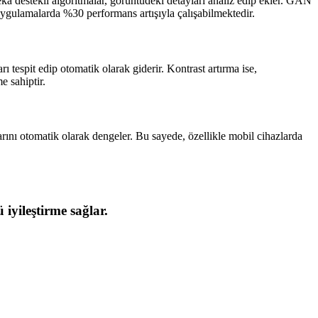
ka destekli algoritmalar, görüntüdeki detayları analiz edip ekler. GAN
 uygulamalarda %30 performans artışıyla çalışabilmektedir.
 tespit edip otomatik olarak giderir. Kontrast artırma ise,
e sahiptir.
arını otomatik olarak dengeler. Bu sayede, özellikle mobil cihazlarda
yileştirme sağlar.