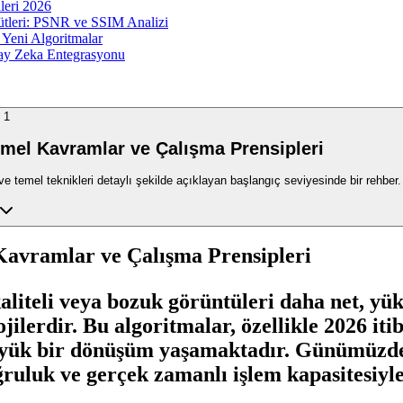
leri 2026
çütleri: PSNR ve SSIM Analizi
 Yeni Algoritmalar
pay Zeka Entegrasyonu
1
emel Kavramlar ve Çalışma Prensipleri
 ve temel teknikleri detaylı şekilde açıklayan başlangıç seviyesinde bir rehber.
Kavramlar ve Çalışma Prensipleri
aliteli veya bozuk görüntüleri daha net, yü
jilerdir. Bu algoritmalar, özellikle 2026 i
 büyük bir dönüşüm yaşamaktadır. Günümüz
ğruluk ve gerçek zamanlı işlem kapasitesiyl