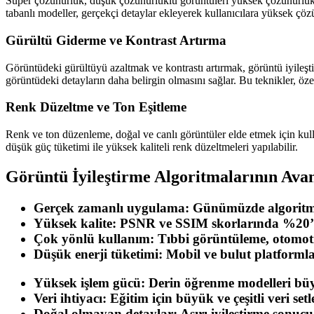
Süper çözünürlük, düşük çözünürlüklü görüntüleri yüksek çözünürlüklü 
tabanlı modeller, gerçekçi detaylar ekleyerek kullanıcılara yüksek çö
Gürültü Giderme ve Kontrast Artırma
Görüntüdeki gürültüyü azaltmak ve kontrastı artırmak, görüntü iyileştir
görüntüdeki detayların daha belirgin olmasını sağlar. Bu teknikler, özel
Renk Düzeltme ve Ton Eşitleme
Renk ve ton düzenleme, doğal ve canlı görüntüler elde etmek için kulla
düşük güç tüketimi ile yüksek kaliteli renk düzeltmeleri yapılabilir.
Görüntü İyileştirme Algoritmalarının Avan
Gerçek zamanlı uygulama:
Günümüzde algoritmala
Yüksek kalite:
PSNR ve SSIM skorlarında %20’ye 
Çok yönlü kullanım:
Tıbbi görüntüleme, otomoti
Düşük enerji tüketimi:
Mobil ve bulut platformları
Yüksek işlem gücü:
Derin öğrenme modelleri büy
Veri ihtiyacı:
Eğitim için büyük ve çeşitli veri setl
Doğal olmayan detaylar:
Aşırı iyileştirme sonuc