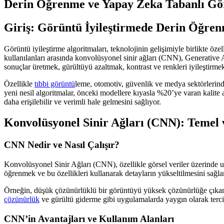
Derin Öğrenme ve Yapay Zeka Tabanlı Gö
Giriş: Görüntü İyileştirmede Derin Öğren
Görüntü iyileştirme algoritmaları, teknolojinin gelişimiyle birlikte öz
kullanılanları arasında konvolüsyonel sinir ağları (CNN), Generative
sonuçlar üretmek, gürültüyü azaltmak, kontrast ve renkleri iyileştirmek
Özellikle
tıbbi görüntü
leme, otomotiv, güvenlik ve medya sektörlerinde
yeni nesil algoritmalar, önceki modellere kıyasla %20’ye varan kalite 
daha erişilebilir ve verimli hale gelmesini sağlıyor.
Konvolüsyonel Sinir Ağları (CNN): Temel 
CNN Nedir ve Nasıl Çalışır?
Konvolüsyonel Sinir Ağları (CNN), özellikle görsel veriler üzerinde uz
öğrenmek ve bu özellikleri kullanarak detayların yükseltilmesini sağla
Örneğin, düşük çözünürlüklü bir görüntüyü yüksek çözünürlüğe çıkarm
çözünürlük
ve gürültü giderme gibi uygulamalarda yaygın olarak tercih
CNN’in Avantajları ve Kullanım Alanları