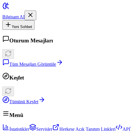
Bilgisam AI
Yeni Sohbet
Oturum Mesajları
Tüm Mesajları Görüntüle
Keşfet
Tümünü Keşfet
Menü
İstatistikler
Servisler
Herkese Açık Tanıtım Linkleri
API