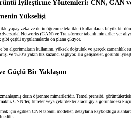
rüntü İyileştirme Yöntemleri: CNN, GAN v
menin Yükselişi
ellikle yapay zeka ve derin öğrenme teknikleri kullanılarak büyük bir dön
 Adversarial Networks (GAN) ve Transformer tabanlı mimariler yer alıyo
 gibi çeşitli uygulamalarda ön plana çıkıyor.
 bu algoritmaların kullanımı, yüksek doğruluk ve gerçek zamanlılık sunma
artışı ve %30’a yakın hız kazancı sağlıyor. Bu gelişmeler, görüntü iyil
ve Güçlü Bir Yaklaşım
manlaşmış derin öğrenme mimarileridir. Temel prensibi, görüntülerdeki y
maktır. CNN’ler, filtreler veya çekirdekler aracılığıyla görüntüdeki küç
ak için eğitilen CNN tabanlı modeller, detayların kaybolduğu alanlard
 edilir.