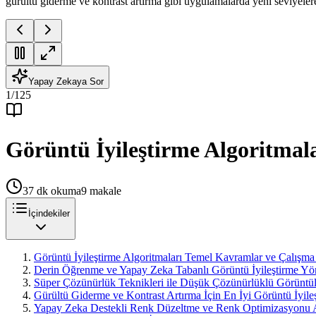
gürültü giderme ve kontrast artırma gibi uygulamalarda yeni seviyelere 
Yapay Zekaya Sor
1
/
125
Görüntü İyileştirme Algoritmal
37
dk okuma
9
makale
İçindekiler
Görüntü İyileştirme Algoritmaları Temel Kavramlar ve Çalışma 
Derin Öğrenme ve Yapay Zeka Tabanlı Görüntü İyileştirme Y
Süper Çözünürlük Teknikleri ile Düşük Çözünürlüklü Görüntüle
Gürültü Giderme ve Kontrast Artırma İçin En İyi Görüntü İyileş
Yapay Zeka Destekli Renk Düzeltme ve Renk Optimizasyonu A