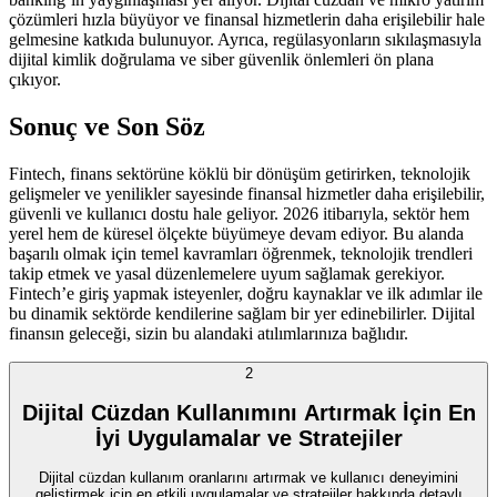
çözümleri hızla büyüyor ve finansal hizmetlerin daha erişilebilir hale
gelmesine katkıda bulunuyor. Ayrıca, regülasyonların sıkılaşmasıyla
dijital kimlik doğrulama ve siber güvenlik önlemleri ön plana
çıkıyor.
Sonuç ve Son Söz
Fintech, finans sektörüne köklü bir dönüşüm getirirken, teknolojik
gelişmeler ve yenilikler sayesinde finansal hizmetler daha erişilebilir,
güvenli ve kullanıcı dostu hale geliyor. 2026 itibarıyla, sektör hem
yerel hem de küresel ölçekte büyümeye devam ediyor. Bu alanda
başarılı olmak için temel kavramları öğrenmek, teknolojik trendleri
takip etmek ve yasal düzenlemelere uyum sağlamak gerekiyor.
Fintech’e giriş yapmak isteyenler, doğru kaynaklar ve ilk adımlar ile
bu dinamik sektörde kendilerine sağlam bir yer edinebilirler. Dijital
finansın geleceği, sizin bu alandaki atılımlarınıza bağlıdır.
2
Dijital Cüzdan Kullanımını Artırmak İçin En
İyi Uygulamalar ve Stratejiler
Dijital cüzdan kullanım oranlarını artırmak ve kullanıcı deneyimini
geliştirmek için en etkili uygulamalar ve stratejiler hakkında detaylı