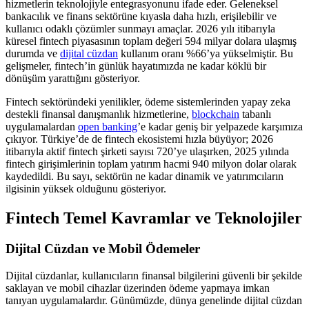
hizmetlerin teknolojiyle entegrasyonunu ifade eder. Geleneksel
bankacılık ve finans sektörüne kıyasla daha hızlı, erişilebilir ve
kullanıcı odaklı çözümler sunmayı amaçlar. 2026 yılı itibarıyla
küresel fintech piyasasının toplam değeri 594 milyar dolara ulaşmış
durumda ve
dijital cüzdan
kullanım oranı %66’ya yükselmiştir. Bu
gelişmeler, fintech’in günlük hayatımızda ne kadar köklü bir
dönüşüm yarattığını gösteriyor.
Fintech sektöründeki yenilikler, ödeme sistemlerinden yapay zeka
destekli finansal danışmanlık hizmetlerine,
blockchain
tabanlı
uygulamalardan
open banking
’e kadar geniş bir yelpazede karşımıza
çıkıyor. Türkiye’de de fintech ekosistemi hızla büyüyor; 2026
itibarıyla aktif fintech şirketi sayısı 720’ye ulaşırken, 2025 yılında
fintech girişimlerinin toplam yatırım hacmi 940 milyon dolar olarak
kaydedildi. Bu sayı, sektörün ne kadar dinamik ve yatırımcıların
ilgisinin yüksek olduğunu gösteriyor.
Fintech Temel Kavramlar ve Teknolojiler
Dijital Cüzdan ve Mobil Ödemeler
Dijital cüzdanlar, kullanıcıların finansal bilgilerini güvenli bir şekilde
saklayan ve mobil cihazlar üzerinden ödeme yapmaya imkan
tanıyan uygulamalardır. Günümüzde, dünya genelinde dijital cüzdan