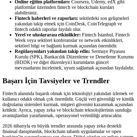
Online eğitim platformları:
Coursera, Udemy, edX gibi
platformlar üzerinden fintech ve blockchain kursları
alabilirsiniz.
Fintech haberleri ve raporları:
sektördeki son gelişmeleri
yakından takip etmek için CoinDesk, CoinTelegraph ve
fintech odaklı raporlar faydalı olur.
Yerel ve uluslararası etkinlikler:
Fintech İstanbul, Fintech
Week veya sektörel konferanslar ve network etkinlikleri,
sektörel bilgi ve bağlantı kurmak açısından önemlidir.
Regülasyonları yakından takip edin:
Sermaye Piyasası
Kurulu (SPK), Bankacılık Düzenleme ve Denetleme Kurumu
(BDDK) ve diğer düzenleyici kurumların güncel
mevzuatlarını incelemek, uyum sağlamak açısından faydalıdır.
Başarı İçin Tavsiyeler ve Trendler
Fintech alanında başarılı olmak için teknolojiyi yakından izlemek ve
kullanıcı odaklı olmak çok önemlidir. Güçlü veri güvenliği ve kimlik
doğrulama sistemleri kurmak, müşteri güvenini kazanmak açısından
kritiktir. Ayrıca, yapay zeka ve blockchain teknolojilerinin sunduğu
avantajlardan yararlanmak, operasyonel verimliliği artıracaktır.
2026 itibarıyla en büyük trendler arasında yapay zeka destekli
finansal danışmanlık, blockchain tabanlı uygulamalar ve open
banking’in yaygınlaşması yer alıyor. Dijital cüzdan ve mikro yatırım