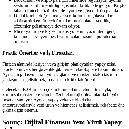
Blockchain ve kripto para çözümlerinde regülasyon uyumu,
sektörün sürdürülebilirliği açısından kritik hale geliyor. Kripto
tabanlı fintech çözümlerinde uyum ve güvenlik ön planda.
Dijital kimlik doğrulama ve veri koruma regülasyonları
sıkılaştırılırken, fintech firmaları bu alanlarda yenilikçi
çözümler geliştirmeye devam ediyor.
Micro yatırım ve kişisel finans yönetimi çözümleri, genç
kullanıcılar ve yeni nesil yatırımcılar arasında popülerliğini
artırıyor.
Pratik Öneriler ve İş Fırsatları
Fintech alanında kariyer veya girişim planlayanlar, yapay zeka,
blockchain ve siber güvenlik gibi temel teknolojilere hakim olmalı.
Ayrıca, regülasyonlara uyum sağlama ve müşteri odaklı tasarım
yaklaşımları geliştirmek, başarı için kritik faktörlerdir.
Gelecekte, B2B fintech çözümlerine olan talebin artmasıyla,
kurumsal müşterilere yönelik özel teknolojik altyapılar da büyük
fırsatlar sunuyor. Ayrıca, yapay zeka ve blockchain
entegrasyonlarıyla yeni ürün ve hizmetler geliştirmek, rekabette öne
çıkmak için önemli.
Sonuç: Dijital Finansın Yeni Yüzü Yapay