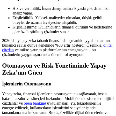
Hız ve verimlilik: İnsan danışmanlara kıyasla çok daha hızlı
analiz yapar.
Erişilebilirlik: Yüksek maliyetler olmadan, düşük gelirli
bireyler de uzman tavsiyesine ulaşabilir.
Kişiselleştirme: Kullanıcıların finansal durumu ve hedeflerine
göre özelleştirilmiş çözümler sunar.
2026’da, yapay zeka tabanlı finansal danışmanlık uygulamalarının
kullanıcı sayısı dünya genelinde %30 artış gösterdi. Özellikle,
dijital
cüzdan
ve mikro yatırım platformlarının entegrasyonu, bu
çözümlerin yaygınlaşmasında önemli rol oynuyor.
Otomasyon ve Risk Yönetiminde Yapay
Zeka’nın Gücü
İşlemlerin Otomasyonu
Yapay zeka, finansal işlemlerin otomasyonunu sağlayarak, insan
hatasını azaltır ve süreçleri hızlandırır. Mobil ödeme sistemleri, dijital
cüzdanlar ve
open banking
uygulamaları, YZ teknolojileri ile
entegre edilerek, kullanıcıların işlemlerini saniyeler içinde
tamamlamasına imkan tanır. Bu da, özellikle dijital ödemelerin ve