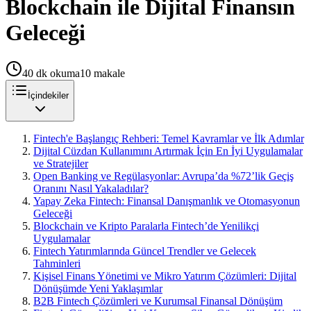
Blockchain ile Dijital Finansın
Geleceği
40
dk okuma
10
makale
İçindekiler
Fintech'e Başlangıç Rehberi: Temel Kavramlar ve İlk Adımlar
Dijital Cüzdan Kullanımını Artırmak İçin En İyi Uygulamalar
ve Stratejiler
Open Banking ve Regülasyonlar: Avrupa’da %72’lik Geçiş
Oranını Nasıl Yakaladılar?
Yapay Zeka Fintech: Finansal Danışmanlık ve Otomasyonun
Geleceği
Blockchain ve Kripto Paralarla Fintech’de Yenilikçi
Uygulamalar
Fintech Yatırımlarında Güncel Trendler ve Gelecek
Tahminleri
Kişisel Finans Yönetimi ve Mikro Yatırım Çözümleri: Dijital
Dönüşümde Yeni Yaklaşımlar
B2B Fintech Çözümleri ve Kurumsal Finansal Dönüşüm