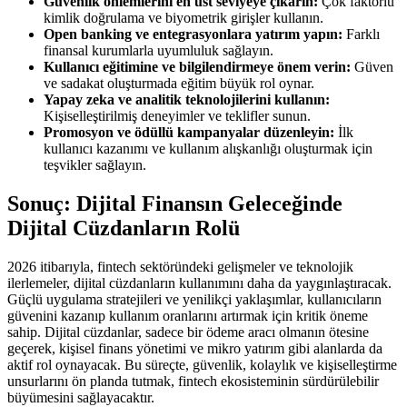
Güvenlik önlemlerini en üst seviyeye çıkarın:
Çok faktörlü
kimlik doğrulama ve biyometrik girişler kullanın.
Open banking ve entegrasyonlara yatırım yapın:
Farklı
finansal kurumlarla uyumluluk sağlayın.
Kullanıcı eğitimine ve bilgilendirmeye önem verin:
Güven
ve sadakat oluşturmada eğitim büyük rol oynar.
Yapay zeka ve analitik teknolojilerini kullanın:
Kişiselleştirilmiş deneyimler ve teklifler sunun.
Promosyon ve ödüllü kampanyalar düzenleyin:
İlk
kullanıcı kazanımı ve kullanım alışkanlığı oluşturmak için
teşvikler sağlayın.
Sonuç: Dijital Finansın Geleceğinde
Dijital Cüzdanların Rolü
2026 itibarıyla, fintech sektöründeki gelişmeler ve teknolojik
ilerlemeler, dijital cüzdanların kullanımını daha da yaygınlaştıracak.
Güçlü uygulama stratejileri ve yenilikçi yaklaşımlar, kullanıcıların
güvenini kazanıp kullanım oranlarını artırmak için kritik öneme
sahip. Dijital cüzdanlar, sadece bir ödeme aracı olmanın ötesine
geçerek, kişisel finans yönetimi ve mikro yatırım gibi alanlarda da
aktif rol oynayacak. Bu süreçte, güvenlik, kolaylık ve kişiselleştirme
unsurlarını ön planda tutmak, fintech ekosisteminin sürdürülebilir
büyümesini sağlayacaktır.