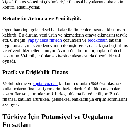
kişisel finans yönetimi çözümleriyle finansal hayatlarını daha etkin
kontrol edebiliyorlar.
Rekabetin Artması ve Yenilikçilik
Open banking, geleneksel bankalar ile fintechler arasındaki sınırları
kaldırdı. Bu durum, yeni ürün ve hizmetlerin ortaya çıkmasını teşvik
etti. Örneğin,
yapay zeka fintech
çözümleri ve
blockchain
tabanlı
uygulamalar, müşteri deneyimini dönüştürerek, daha kişiselleştirilmiş
ve güvenli hizmetler sunuyor. Avrupa’da bu ortam, toplam fintech
pazarının 594 milyar dolar seviyesine ulaşmasında önemli bir rol
oynadı.
Pratik ve Erişilebilir Finans
Mobil ödeme ve
dijital cüzdan
kullanım oranları %66’ya ulaşarak,
kullanıcıların finansal işlemlerini hızlandırdı. Günlük harcamalar,
tasarruflar ve yatırımlar artık birkaç tıklama ile yönetiliyor. Bu da,
finansal katılımı artırırken, geleneksel bankacılığın erişim sorunlarını
azaltıyor.
Türkiye İçin Potansiyel ve Uygulama
Fırsatları