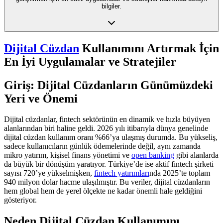
bilgiler.
Dijital Cüzdan
Kullanımını Artırmak İçin
En İyi Uygulamalar ve Stratejiler
Giriş: Dijital Cüzdanların Günümüzdeki
Yeri ve Önemi
Dijital cüzdanlar, fintech sektörünün en dinamik ve hızla büyüyen
alanlarından biri haline geldi. 2026 yılı itibarıyla dünya genelinde
dijital cüzdan kullanım oranı %66’ya ulaşmış durumda. Bu yükseliş,
sadece kullanıcıların günlük ödemelerinde değil, aynı zamanda
mikro yatırım, kişisel finans yönetimi ve
open banking
gibi alanlarda
da büyük bir dönüşüm yaratıyor. Türkiye’de ise aktif fintech şirketi
sayısı 720’ye yükselmişken,
fintech yatırımları
nda 2025’te toplam
940 milyon dolar hacme ulaşılmıştır. Bu veriler, dijital cüzdanların
hem global hem de yerel ölçekte ne kadar önemli hale geldiğini
gösteriyor.
Neden Dijital Cüzdan Kullanımını