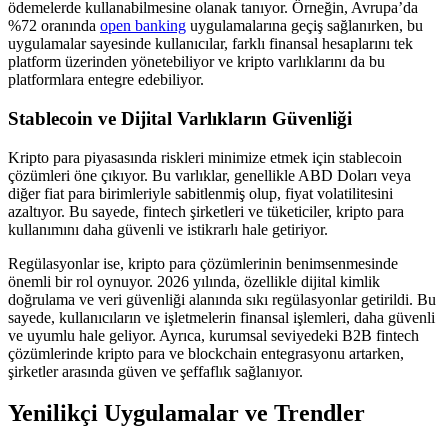
ödemelerde kullanabilmesine olanak tanıyor. Örneğin, Avrupa’da
%72 oranında
open banking
uygulamalarına geçiş sağlanırken, bu
uygulamalar sayesinde kullanıcılar, farklı finansal hesaplarını tek
platform üzerinden yönetebiliyor ve kripto varlıklarını da bu
platformlara entegre edebiliyor.
Stablecoin ve Dijital Varlıkların Güvenliği
Kripto para piyasasında riskleri minimize etmek için stablecoin
çözümleri öne çıkıyor. Bu varlıklar, genellikle ABD Doları veya
diğer fiat para birimleriyle sabitlenmiş olup, fiyat volatilitesini
azaltıyor. Bu sayede, fintech şirketleri ve tüketiciler, kripto para
kullanımını daha güvenli ve istikrarlı hale getiriyor.
Regülasyonlar ise, kripto para çözümlerinin benimsenmesinde
önemli bir rol oynuyor. 2026 yılında, özellikle dijital kimlik
doğrulama ve veri güvenliği alanında sıkı regülasyonlar getirildi. Bu
sayede, kullanıcıların ve işletmelerin finansal işlemleri, daha güvenli
ve uyumlu hale geliyor. Ayrıca, kurumsal seviyedeki B2B fintech
çözümlerinde kripto para ve blockchain entegrasyonu artarken,
şirketler arasında güven ve şeffaflık sağlanıyor.
Yenilikçi Uygulamalar ve Trendler