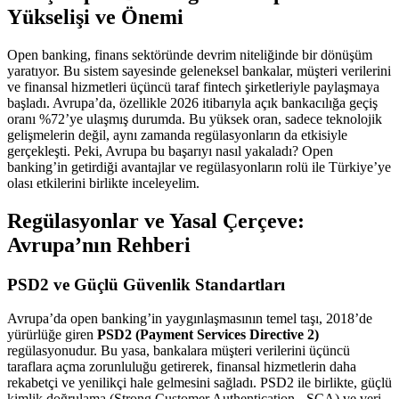
Yükselişi ve Önemi
Open banking, finans sektöründe devrim niteliğinde bir dönüşüm
yaratıyor. Bu sistem sayesinde geleneksel bankalar, müşteri verilerini
ve finansal hizmetleri üçüncü taraf fintech şirketleriyle paylaşmaya
başladı. Avrupa’da, özellikle 2026 itibarıyla açık bankacılığa geçiş
oranı %72’ye ulaşmış durumda. Bu yüksek oran, sadece teknolojik
gelişmelerin değil, aynı zamanda regülasyonların da etkisiyle
gerçekleşti. Peki, Avrupa bu başarıyı nasıl yakaladı? Open
banking’in getirdiği avantajlar ve regülasyonların rolü ile Türkiye’ye
olası etkilerini birlikte inceleyelim.
Regülasyonlar ve Yasal Çerçeve:
Avrupa’nın Rehberi
PSD2 ve Güçlü Güvenlik Standartları
Avrupa’da open banking’in yaygınlaşmasının temel taşı, 2018’de
yürürlüğe giren
PSD2 (Payment Services Directive 2)
regülasyonudur. Bu yasa, bankalara müşteri verilerini üçüncü
taraflara açma zorunluluğu getirerek, finansal hizmetlerin daha
rekabetçi ve yenilikçi hale gelmesini sağladı. PSD2 ile birlikte, güçlü
kimlik doğrulama (Strong Customer Authentication - SCA) ve veri