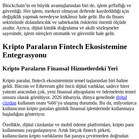
Blockchain’in en büyük avantajlarından biri de, işlem şeffaflığı ve
güvenliği. Her işlem, merkezi olmayan defterde kaydedildiği için
değişiklik yapmak neredeyse imkânsız hale gelir. Bu da finans
sektöründe dolandırıcılık ve sahtekarlık risklerini önemli ölçüde
azaltır. Ayrıca, dijital kimlik doğrulama ve akıllı sözleşmeler
sayesinde, işlem süreçleri otomatik ve güvenilir hale gelir.
Kripto Paraların Fintech Ekosistemine
Entegrasyonu
Kripto Paraların Finansal Hizmetlerdeki Yeri
Kripto paralar, fintech ekosisteminin temel taşlarından biri haline
geldi. Bitcoin ve Ethereum gibi öncü dijital varlıklar, sadece birer
yatırım aracından çok, yeni finansal altyapıların ve ödemelerin temel
unsuru olarak görülüyor. 2026 itibarıyla, dünya genelinde
dijital
cüzdan
kullanım oranı %66’ya ulaşmış durumda. Bu da, milyonlarca
kullanıcının kripto paraları günlük finansal işlemlerinde kullanmaya
başladığını gösteriyor.
Özellikle, dijital cüzdanlar ve mobil ödeme platformları, kripto para
kullanımını yaygınlaştırıyor. Artık birçok fintech şirketi,
kullanıcıların kripto varlıklarını fiat paraya çevirmeden doğrudan