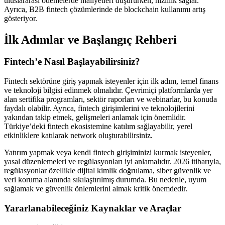
uluslararası ödemelerde maliyetleri düşürürken, hızlılık sağlar.
Ayrıca, B2B fintech çözümlerinde de blockchain kullanımı artış
gösteriyor.
İlk Adımlar ve Başlangıç Rehberi
Fintech’e Nasıl Başlayabilirsiniz?
Fintech sektörüne giriş yapmak isteyenler için ilk adım, temel finans
ve teknoloji bilgisi edinmek olmalıdır. Çevrimiçi platformlarda yer
alan sertifika programları, sektör raporları ve webinarlar, bu konuda
faydalı olabilir. Ayrıca, fintech girişimlerini ve teknolojilerini
yakından takip etmek, gelişmeleri anlamak için önemlidir.
Türkiye’deki fintech ekosistemine katılım sağlayabilir, yerel
etkinliklere katılarak network oluşturabilirsiniz.
Yatırım yapmak veya kendi fintech girişiminizi kurmak isteyenler,
yasal düzenlemeleri ve regülasyonları iyi anlamalıdır. 2026 itibarıyla,
regülasyonlar özellikle dijital kimlik doğrulama, siber güvenlik ve
veri koruma alanında sıkılaştırılmış durumda. Bu nedenle, uyum
sağlamak ve güvenlik önlemlerini almak kritik önemdedir.
Yararlanabileceğiniz Kaynaklar ve Araçlar