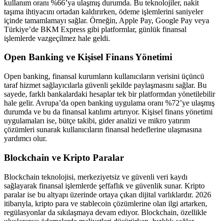
kullanım oranı %66’ya ulaşmış durumda. Bu teknolojiler, nakit
taşıma ihtiyacını ortadan kaldırırken, ödeme işlemlerini saniyeler
içinde tamamlamayı sağlar. Örneğin, Apple Pay, Google Pay veya
Türkiye’de BKM Express gibi platformlar, günlük finansal
işlemlerde vazgeçilmez hale geldi.
Open Banking ve Kişisel Finans Yönetimi
Open banking, finansal kurumların kullanıcıların verisini üçüncü
taraf hizmet sağlayıcılarla güvenli şekilde paylaşmasını sağlar. Bu
sayede, farklı bankalardaki hesaplar tek bir platformdan yönetilebilir
hale gelir. Avrupa’da open banking uygulama oranı %72’ye ulaşmış
durumda ve bu da finansal katılımı artırıyor. Kişisel finans yönetimi
uygulamaları ise, bütçe takibi, gider analizi ve mikro yatırım
çözümleri sunarak kullanıcıların finansal hedeflerine ulaşmasına
yardımcı olur.
Blockchain ve Kripto Paralar
Blockchain teknolojisi, merkeziyetsiz ve güvenli veri kaydı
sağlayarak finansal işlemlerde şeffaflık ve güvenlik sunar. Kripto
paralar ise bu altyapı üzerinde ortaya çıkan dijital varlıklardır. 2026
itibarıyla, kripto para ve stablecoin çözümlerine olan ilgi artarken,
regülasyonlar da sıkılaşmaya devam ediyor. Blockchain, özellikle