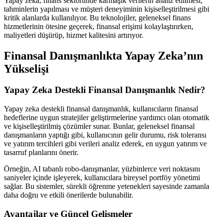
Yapay zeka, finans sektöründe karmaşık verilerin analiz edilmesi,
tahminlerin yapılması ve müşteri deneyiminin kişiselleştirilmesi gibi
kritik alanlarda kullanılıyor. Bu teknolojiler, geleneksel finans
hizmetlerinin ötesine geçerek, finansal erişimi kolaylaştırırken,
maliyetleri düşürüp, hizmet kalitesini artırıyor.
Finansal Danışmanlıkta Yapay Zeka’nın
Yükselişi
Yapay Zeka Destekli Finansal Danışmanlık Nedir?
Yapay zeka destekli finansal danışmanlık, kullanıcıların finansal
hedeflerine uygun stratejiler geliştirmelerine yardımcı olan otomatik
ve kişiselleştirilmiş çözümler sunar. Bunlar, geleneksel finansal
danışmanların yaptığı gibi, kullanıcının gelir durumu, risk toleransı
ve yatırım tercihleri gibi verileri analiz ederek, en uygun yatırım ve
tasarruf planlarını önerir.
Örneğin, AI tabanlı robo-danışmanlar, yüzbinlerce veri noktasını
saniyeler içinde işleyerek, kullanıcılara bireysel portföy yönetimi
sağlar. Bu sistemler, sürekli öğrenme yetenekleri sayesinde zamanla
daha doğru ve etkili önerilerde bulunabilir.
Avantajlar ve Güncel Gelişmeler