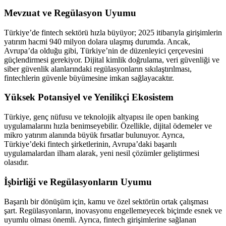
Mevzuat ve Regülasyon Uyumu
Türkiye’de fintech sektörü hızla büyüyor; 2025 itibarıyla girişimlerin
yatırım hacmi 940 milyon dolara ulaşmış durumda. Ancak,
Avrupa’da olduğu gibi, Türkiye’nin de düzenleyici çerçevesini
güçlendirmesi gerekiyor. Dijital kimlik doğrulama, veri güvenliği ve
siber güvenlik alanlarındaki regülasyonların sıkılaştırılması,
fintechlerin güvenle büyümesine imkan sağlayacaktır.
Yüksek Potansiyel ve Yenilikçi Ekosistem
Türkiye, genç nüfusu ve teknolojik altyapısı ile open banking
uygulamalarını hızla benimseyebilir. Özellikle, dijital ödemeler ve
mikro yatırım alanında büyük fırsatlar bulunuyor. Ayrıca,
Türkiye’deki fintech şirketlerinin, Avrupa’daki başarılı
uygulamalardan ilham alarak, yeni nesil çözümler geliştirmesi
olasıdır.
İşbirliği ve Regülasyonların Uyumu
Başarılı bir dönüşüm için, kamu ve özel sektörün ortak çalışması
şart. Regülasyonların, inovasyonu engellemeyecek biçimde esnek ve
uyumlu olması önemli. Ayrıca, fintech girişimlerine sağlanan