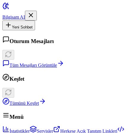
Bilgisam AI
Yeni Sohbet
Oturum Mesajları
Tüm Mesajları Görüntüle
Keşfet
Tümünü Keşfet
Menü
İstatistikler
Servisler
Herkese Açık Tanıtım Linkleri