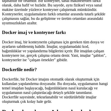
taşınabilir bir ortamdır. Bir konteyner, sanal makinelerden farklı
olarak, daha hafif ve hızlıdır. Bu sayede, aynı fiziksel veya sanal
makine üzerinde yüzlerce konteyner çalıştırmak mümkündür.
Konteynerler, uygulamaların farklı ortamlar arasında tutarlı şekilde
çalışmasını sağlar, bu da geliştirme ve üretim ortamları arasındaki
uyumsuzlukları azaltır.
Docker imaj ve konteyner farkı
Docker imaj, bir konteynerin çalışması için gereken tüm dosya ve
ayarların sabitlenmiş halidir. İmajlar, uygulamadaki kod,
bağımlılıklar ve yapılandırma bilgilerini içerir. Bir imajdan çalışan
konteynere ise, gerçek çalışma ortamı denir. Yani, imajlar "şablon",
konteynerler ise "çalışan örnekler" gibidir.
Dockerfile nedir?
Dockerfile, bir Docker imajını otomatik olarak oluşturmak için
kullanılan yapılandırma dosyasıdır. Bu dosyada, uygulamanın hangi
temel imajdan başlayacağı, bağımlılıkların nasıl kurulacağı ve
uygulamanın nasıl çalıştırılacağı detaylı şekilde tanımlanır.
Dockerfile sayesinde, tekrarlanabilir ve sürdürülebilir imajlar
oluşturmak çok kolay hale gelir.