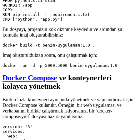
FROM python:3.11-slim

WORKDIR /app

COPY . .

RUN pip install -r requirements.txt

CMD ["python", "app.py"]
Bu dosyayı, projenizin kök dizinine kaydedin ve ardından şu
komutla imaj oluşturabilirsiniz:
docker build -t benim-uygulamam:1.0 .
İmaj oluşturulduktan sonra, onu çalıştırmak için:
docker run -d -p 5000:5000 benim-uygulamam:1.0
Docker Compose
ve konteynerleri
kolayca yönetmek
Birden fazla konteyneri aynı anda yönetmek ve yapılandırmak için
Docker Compose kullanılır. Örneğin, bir web uygulaması ve
veritabanını birlikte çalıştırmak istiyorsanız, bir `docker-
compose.yml` dosyası hazırlayabilirsiniz:
version: '3'

services:

  web:
