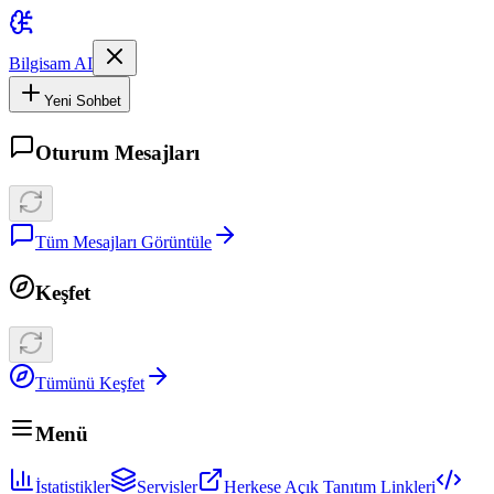
Bilgisam AI
Yeni Sohbet
Oturum Mesajları
Tüm Mesajları Görüntüle
Keşfet
Tümünü Keşfet
Menü
İstatistikler
Servisler
Herkese Açık Tanıtım Linkleri