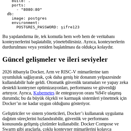
    build: .

    ports:

      - "8080:80"

  db:

    image: postgres

    environment:

      POSTGRES_PASSWORD: şifre123
Bu yapılandırma ile, tek komutla hem web hem de veritabanı
konteynerlerini başlatabilir, yönetebilirsiniz. Ayrıca, konteynerlerin
durdurulması veya yeniden başlatılması da oldukça kolaydır.
Güncel gelişmeler ve ileri seviyeler
2026 itibarıyla Docker, Arm ve RISC-V mimarilerine tam
uyumluluk sağlayarak, çok daha geniş bir donanım yelpazesinde
kullanılabilir hale geldi. Otomatik güvenlik taramaları ve yapay zeka
destekli konteyner optimizasyonları, performansı ve güvenliği
artırıyor. Ayrıca,
Kubernetes
ile entegrasyon oranı %94'e ulaşmış
durumda; bu da büyük ölçekli ve karmaşık sistemleri yönetmek için
Docker’ın ne kadar uygun olduğunu gösteriyor.
Geliştiriciler ve sistem yöneticileri, Docker’ı kullanarak uygulama
dağıtım süreçlerini hızlandırabilir, güvenlik ve performans
konusunda gelişmiş çözümler kullanabilir. Docker Compose ve
Swarm gibi araçlarla, çoklu konteyner mimarilerini kolayca