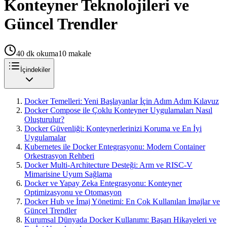
Konteyner Teknolojileri ve
Güncel Trendler
40
dk okuma
10
makale
İçindekiler
Docker Temelleri: Yeni Başlayanlar İçin Adım Adım Kılavuz
Docker Compose ile Çoklu Konteyner Uygulamaları Nasıl
Oluşturulur?
Docker Güvenliği: Konteynerlerinizi Koruma ve En İyi
Uygulamalar
Kubernetes ile Docker Entegrasyonu: Modern Container
Orkestrasyon Rehberi
Docker Multi-Architecture Desteği: Arm ve RISC-V
Mimarisine Uyum Sağlama
Docker ve Yapay Zeka Entegrasyonu: Konteyner
Optimizasyonu ve Otomasyon
Docker Hub ve İmaj Yönetimi: En Çok Kullanılan İmajlar ve
Güncel Trendler
Kurumsal Dünyada Docker Kullanımı: Başarı Hikayeleri ve