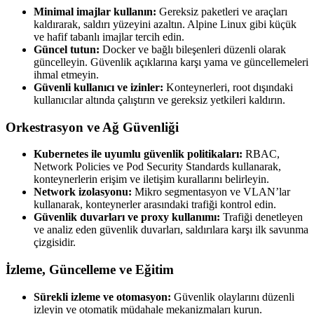
Minimal imajlar kullanın:
Gereksiz paketleri ve araçları
kaldırarak, saldırı yüzeyini azaltın. Alpine Linux gibi küçük
ve hafif tabanlı imajlar tercih edin.
Güncel tutun:
Docker ve bağlı bileşenleri düzenli olarak
güncelleyin. Güvenlik açıklarına karşı yama ve güncellemeleri
ihmal etmeyin.
Güvenli kullanıcı ve izinler:
Konteynerleri, root dışındaki
kullanıcılar altında çalıştırın ve gereksiz yetkileri kaldırın.
Orkestrasyon ve Ağ Güvenliği
Kubernetes ile uyumlu güvenlik politikaları:
RBAC,
Network Policies ve Pod Security Standards kullanarak,
konteynerlerin erişim ve iletişim kurallarını belirleyin.
Network izolasyonu:
Mikro segmentasyon ve VLAN’lar
kullanarak, konteynerler arasındaki trafiği kontrol edin.
Güvenlik duvarları ve proxy kullanımı:
Trafiği denetleyen
ve analiz eden güvenlik duvarları, saldırılara karşı ilk savunma
çizgisidir.
İzleme, Güncelleme ve Eğitim
Sürekli izleme ve otomasyon:
Güvenlik olaylarını düzenli
izleyin ve otomatik müdahale mekanizmaları kurun.