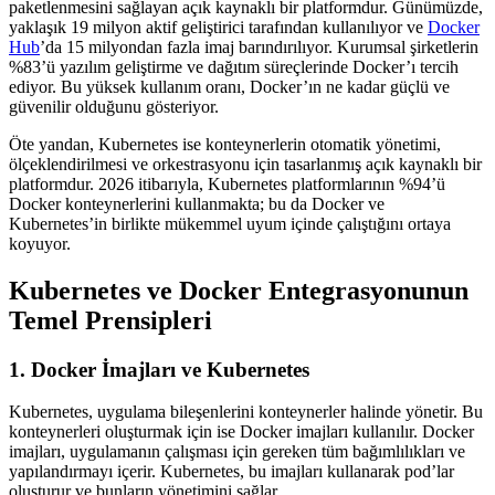
paketlenmesini sağlayan açık kaynaklı bir platformdur. Günümüzde,
yaklaşık 19 milyon aktif geliştirici tarafından kullanılıyor ve
Docker
Hub
’da 15 milyondan fazla imaj barındırılıyor. Kurumsal şirketlerin
%83’ü yazılım geliştirme ve dağıtım süreçlerinde Docker’ı tercih
ediyor. Bu yüksek kullanım oranı, Docker’ın ne kadar güçlü ve
güvenilir olduğunu gösteriyor.
Öte yandan, Kubernetes ise konteynerlerin otomatik yönetimi,
ölçeklendirilmesi ve orkestrasyonu için tasarlanmış açık kaynaklı bir
platformdur. 2026 itibarıyla, Kubernetes platformlarının %94’ü
Docker konteynerlerini kullanmakta; bu da Docker ve
Kubernetes’in birlikte mükemmel uyum içinde çalıştığını ortaya
koyuyor.
Kubernetes ve Docker Entegrasyonunun
Temel Prensipleri
1. Docker İmajları ve Kubernetes
Kubernetes, uygulama bileşenlerini konteynerler halinde yönetir. Bu
konteynerleri oluşturmak için ise Docker imajları kullanılır. Docker
imajları, uygulamanın çalışması için gereken tüm bağımlılıkları ve
yapılandırmayı içerir. Kubernetes, bu imajları kullanarak pod’lar
oluşturur ve bunların yönetimini sağlar.