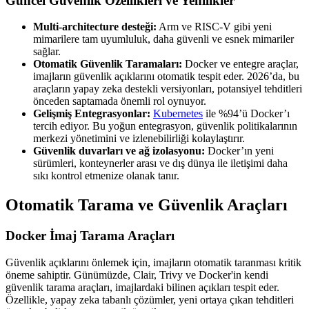
Güncel Güvenlik Özellikleri ve Yenilikler
Multi-architecture desteği:
Arm ve RISC-V gibi yeni
mimarilere tam uyumluluk, daha güvenli ve esnek mimariler
sağlar.
Otomatik Güvenlik Taramaları:
Docker ve entegre araçlar,
imajların güvenlik açıklarını otomatik tespit eder. 2026’da, bu
araçların yapay zeka destekli versiyonları, potansiyel tehditleri
önceden saptamada önemli rol oynuyor.
Gelişmiş Entegrasyonlar:
Kubernetes
ile %94’ü Docker’ı
tercih ediyor. Bu yoğun entegrasyon, güvenlik politikalarının
merkezi yönetimini ve izlenebilirliği kolaylaştırır.
Güvenlik duvarları ve ağ izolasyonu:
Docker’ın yeni
sürümleri, konteynerler arası ve dış dünya ile iletişimi daha
sıkı kontrol etmenize olanak tanır.
Otomatik Tarama ve Güvenlik Araçları
Docker İmaj Tarama Araçları
Güvenlik açıklarını önlemek için, imajların otomatik taranması kritik
öneme sahiptir. Günümüzde, Clair, Trivy ve Docker'in kendi
güvenlik tarama araçları, imajlardaki bilinen açıkları tespit eder.
Özellikle, yapay zeka tabanlı çözümler, yeni ortaya çıkan tehditleri