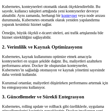
Kubernetes, konteynerleri otomatik olarak ölçeklendirebilir. Bu
sayede, kullanıcı talepleri arttığında yeni konteynerler devreye
alınabilir. Aynı zamanda, herhangi bir
konteyner
veya node arızası
durumunda, Kubernetes otomatik olarak yeniden yapılandırma
yaparak kesintisiz hizmet sağlar.
Örneğin, büyük ölçekli e-ticaret siteleri, ani trafik artışlarında bile
hizmet sürekliliğini sağlayabilir.
2. Verimlilik ve Kaynak Optimizasyonu
Kubernetes, kaynak kullanımını optimize etmek amacıyla
konteynerleri en uygun şekilde dağıtır. Bu, maliyetleri azaltırken
performansı artırır. Docker ile oluşturulan konteynerler,
Kubernetes’in sağladığı otomasyon ve kaynak yönetimi sayesinde
daha verimli kullanılır.
Kurumsal ortamlar, maliyetleri düşürürken performansı artırmak için
bu entegrasyonu kullanıyor.
3. Güncellemeler ve Sürekli Entegrasyon
Kubernetes, rolling update ve rollback gibi özelliklerle, uygulama
güncellemelerini kesintisiz gerçekleştirir. Docker imajlarının yeni