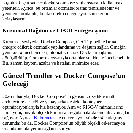
başlatmak için sadece docker-compose.yml dosyasını kullanmak
yeterlidir. Ayrıca, bu ortamlar otomatik olarak temizlenebilir ve
yeniden kurulabilir, bu da sürekli entegrasyon süreçlerini
kolaylaştırır.
Kurumsal Dağıtım ve CI/CD Entegrasyonu
Kurumsal seviyede, Docker Compose, CI/CD pipeline'larına
entegre edilerek otomatik yapılandırma ve dağıtım sağlar. Örneğin,
yeni kod güncellemeleri, otomatik olarak Docker imajlarına
dönüştürülüp, Compose dosyasıyla ortamlar yeniden güncellenebilir.
Bu, zaman kaybını azaltır ve hataları minimize eder.
Güncel Trendler ve Docker Compose’un
Geleceği
2026 itibarıyla, Docker Compose’un gelişimi, özellikle multi-
architecture desteği ve yapay zeka destekli konteyner
optimizasyonlarıyla hız kazanıyor. Arm ve RISC-V mimarilerine
tam uyum, büyük ölçekli kurumsal uygulamalarda önemli avantajlar
sağlıyor. Ayrıca,
Kubernetes
ile entegrasyon yüzde 94’e ulaşmış
durumda; bu da, Docker Compose’un büyük ölçekli orkestrasyon
ortamlarındaki yerini sağlamlaştırıyor.