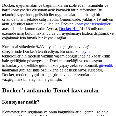
Docker, uygulamaları ve bağımlılıklarını izole eden, taşınabilir ve
hafif konteynerler oluşturan açık kaynaklı bir platformdur. Bu
teknoloji sayesinde, geliştiriciler uygulamalarını herhangi bir
ortamda tutarlı şekilde çalıştırabilir. Günümüzde, yaklaşık 19 milyon
aktif geliştirici tarafından kullanılan Docker,
konteyner teknolojileri
arasında lider konumdadır. Ayrıca,
Docker Hub
’da 15 milyonun
üzerinde imaj bulunmakta; bu da bir uygulamayı hızlıca dağıtmak ve
çoğaltmak için büyük bir kaynak sağlar.
Kurumsal şirketlerin %83'ü, yazılım geliştirme ve dağıtım
süreçlerinde Docker'ı tercih ediyor. Bu oran,
konteyner
teknolojilerinin modern yazılım yaşam döngüsünde ne kadar kritik
hale geldiğinin göstergesidir. Docker, esnekliği ve otomasyon
imkanlarıyla, özellikle günümüzde yapay zeka ve otomatik
güvenlik
taramaları gibi gelişmiş özelliklerle de destekleniyor. Kısacası,
Docker, modern uygulama geliştirme ve operasyonlarında
vazgeçilmez bir araç haline gelmiştir.
Docker'ı anlamak: Temel kavramlar
Konteyner nedir?
Konteyner, bir uygulama ve onun bağımlılıklarını içeren, izole ve