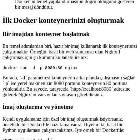
Docker’ın temel yapılandırmasının doğru olduğunu gösteren
bir mesaj döndürür.
İlk Docker konteynerinizi oluşturmak
Bir imajdan konteyner başlatmak
En temel adımlardan biri, hazır bir imaj kullanarak ilk konteynerinizi
çalıştırmaktır. Örneğin, basit bir web sunucusu olan Nginx’i
çalıştırmak için şu komutu kullanabilirsiniz:
docker run -d -p 8080:80 nginx
Burada, `-d` parametresi konteynerin arka planda çalışmasını sağlar,
`-p` ise yerel makinenizin 8080 portunu konteynerin 80 portuna
yönlendirir. Bu sayede, tarayıcıda `http://localhost:8080` adresine
giderek Nginx’in varsayılan sayfasını görebilirsiniz.
İmaj oluşturma ve yönetme
Kendi uygulamanız için özel bir imaj oluşturmak istiyorsanız,
öncelikle bir Dockerfile hazırlamalısınız. Diyelim ki, basit bir
Python uygulaması çalıştıracaksınız. İşte örnek bir Dockerfile: