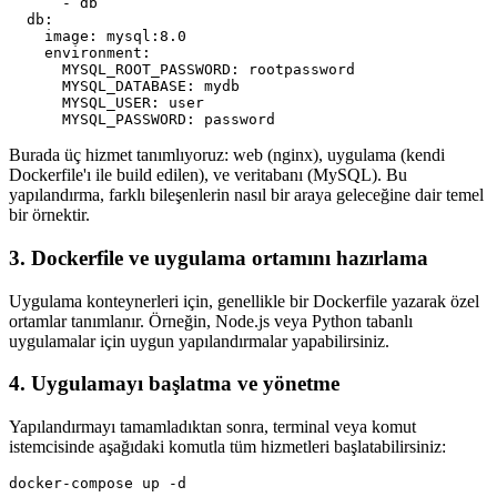
      - db

  db:

    image: mysql:8.0

    environment:

      MYSQL_ROOT_PASSWORD: rootpassword

      MYSQL_DATABASE: mydb

      MYSQL_USER: user

Burada üç hizmet tanımlıyoruz: web (nginx), uygulama (kendi
Dockerfile'ı ile build edilen), ve veritabanı (MySQL). Bu
yapılandırma, farklı bileşenlerin nasıl bir araya geleceğine dair temel
bir örnektir.
3. Dockerfile ve uygulama ortamını hazırlama
Uygulama konteynerleri için, genellikle bir Dockerfile yazarak özel
ortamlar tanımlanır. Örneğin, Node.js veya Python tabanlı
uygulamalar için uygun yapılandırmalar yapabilirsiniz.
4. Uygulamayı başlatma ve yönetme
Yapılandırmayı tamamladıktan sonra, terminal veya komut
istemcisinde aşağıdaki komutla tüm hizmetleri başlatabilirsiniz:
docker-compose up -d