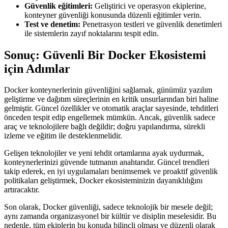
Güvenlik eğitimleri:
Geliştirici ve operasyon ekiplerine,
konteyner güvenliği konusunda düzenli eğitimler verin.
Test ve denetim:
Penetrasyon testleri ve güvenlik denetimleri
ile sistemlerin zayıf noktalarını tespit edin.
Sonuç: Güvenli Bir Docker Ekosistemi
için Adımlar
Docker konteynerlerinin güvenliğini sağlamak, günümüz yazılım
geliştirme ve dağıtım süreçlerinin en kritik unsurlarından biri haline
gelmiştir. Güncel özellikler ve otomatik araçlar sayesinde, tehditleri
önceden tespit edip engellemek mümkün. Ancak, güvenlik sadece
araç ve teknolojilere bağlı değildir; doğru yapılandırma, sürekli
izleme ve eğitim ile desteklenmelidir.
Gelişen teknolojiler ve yeni tehdit ortamlarına ayak uydurmak,
konteynerlerinizi güvende tutmanın anahtarıdır. Güncel trendleri
takip ederek, en iyi uygulamaları benimsemek ve proaktif güvenlik
politikaları geliştirmek, Docker ekosisteminizin dayanıklılığını
artıracaktır.
Son olarak, Docker güvenliği, sadece teknolojik bir mesele değil;
aynı zamanda organizasyonel bir kültür ve disiplin meselesidir. Bu
nedenle, tüm ekiplerin bu konuda bilinçli olması ve düzenli olarak