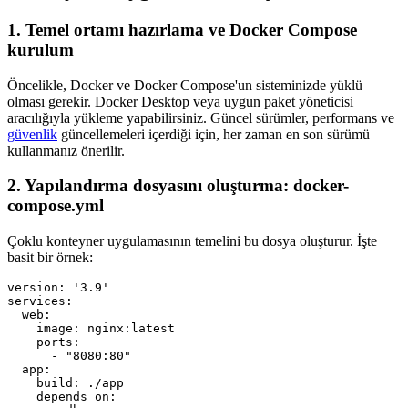
1. Temel ortamı hazırlama ve Docker Compose
kurulum
Öncelikle, Docker ve Docker Compose'un sisteminizde yüklü
olması gerekir. Docker Desktop veya uygun paket yöneticisi
aracılığıyla yükleme yapabilirsiniz. Güncel sürümler, performans ve
güvenlik
güncellemeleri içerdiği için, her zaman en son sürümü
kullanmanız önerilir.
2. Yapılandırma dosyasını oluşturma: docker-
compose.yml
Çoklu konteyner uygulamasının temelini bu dosya oluşturur. İşte
basit bir örnek:
version: '3.9'

services:

  web:

    image: nginx:latest

    ports:

      - "8080:80"

  app:

    build: ./app

    depends_on:
