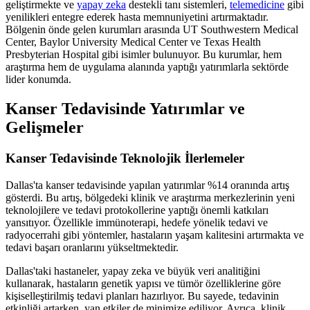
geliştirmekte ve
yapay zeka
destekli tanı sistemleri,
telemedicine
gibi
yenilikleri entegre ederek hasta memnuniyetini artırmaktadır.
Bölgenin önde gelen kurumları arasında UT Southwestern Medical
Center, Baylor University Medical Center ve Texas Health
Presbyterian Hospital gibi isimler bulunuyor. Bu kurumlar, hem
araştırma hem de uygulama alanında yaptığı yatırımlarla sektörde
lider konumda.
Kanser Tedavisinde Yatırımlar ve
Gelişmeler
Kanser Tedavisinde Teknolojik İlerlemeler
Dallas'ta kanser tedavisinde yapılan yatırımlar %14 oranında artış
gösterdi. Bu artış, bölgedeki klinik ve araştırma merkezlerinin yeni
teknolojilere ve tedavi protokollerine yaptığı önemli katkıları
yansıtıyor. Özellikle immünoterapi, hedefe yönelik tedavi ve
radyocerrahi gibi yöntemler, hastaların yaşam kalitesini artırmakta ve
tedavi başarı oranlarını yükseltmektedir.
Dallas'taki hastaneler, yapay zeka ve büyük veri analitiğini
kullanarak, hastaların genetik yapısı ve tümör özelliklerine göre
kişiselleştirilmiş tedavi planları hazırlıyor. Bu sayede, tedavinin
etkinliği artarken, yan etkiler de minimize ediliyor. Ayrıca, klinik