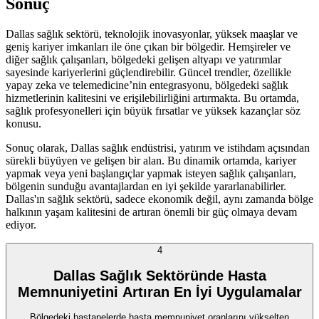
Sonuç
Dallas sağlık sektörü, teknolojik inovasyonlar, yüksek maaşlar ve
geniş kariyer imkanları ile öne çıkan bir bölgedir. Hemşireler ve
diğer sağlık çalışanları, bölgedeki gelişen altyapı ve yatırımlar
sayesinde kariyerlerini güçlendirebilir. Güncel trendler, özellikle
yapay zeka ve telemedicine’nin entegrasyonu, bölgedeki sağlık
hizmetlerinin kalitesini ve erişilebilirliğini artırmakta. Bu ortamda,
sağlık profesyonelleri için büyük fırsatlar ve yüksek kazançlar söz
konusu.
Sonuç olarak, Dallas sağlık endüstrisi, yatırım ve istihdam açısından
sürekli büyüyen ve gelişen bir alan. Bu dinamik ortamda, kariyer
yapmak veya yeni başlangıçlar yapmak isteyen sağlık çalışanları,
bölgenin sunduğu avantajlardan en iyi şekilde yararlanabilirler.
Dallas'ın sağlık sektörü, sadece ekonomik değil, aynı zamanda bölge
halkının yaşam kalitesini de artıran önemli bir güç olmaya devam
ediyor.
4
Dallas Sağlık Sektöründe Hasta
Memnuniyetini Artıran En İyi Uygulamalar
Bölgedeki hastanelerde hasta memnuniyet oranlarını yükselten