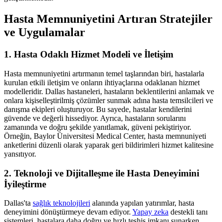
Hasta Memnuniyetini Artıran Stratejiler
ve Uygulamalar
1. Hasta Odaklı Hizmet Modeli ve İletişim
Hasta memnuniyetini artırmanın temel taşlarından biri, hastalarla
kurulan etkili iletişim ve onların ihtiyaçlarına odaklanan hizmet
modelleridir. Dallas hastaneleri, hastaların beklentilerini anlamak ve
onlara kişiselleştirilmiş çözümler sunmak adına hasta temsilcileri ve
danışma ekipleri oluşturuyor. Bu sayede, hastalar kendilerini
güvende ve değerli hissediyor. Ayrıca, hastaların sorularını
zamanında ve doğru şekilde yanıtlamak, güveni pekiştiriyor.
Örneğin, Baylor Üniversitesi Medical Center, hasta memnuniyeti
anketlerini düzenli olarak yaparak geri bildirimleri hizmet kalitesine
yansıtıyor.
2. Teknoloji ve Dijitalleşme ile Hasta Deneyimini
İyileştirme
Dallas'ta
sağlık teknolojileri
alanında yapılan yatırımlar, hasta
deneyimini dönüştürmeye devam ediyor.
Yapay zeka
destekli tanı
sistemleri, hastalara daha doğru ve hızlı teşhis imkanı sunarken,