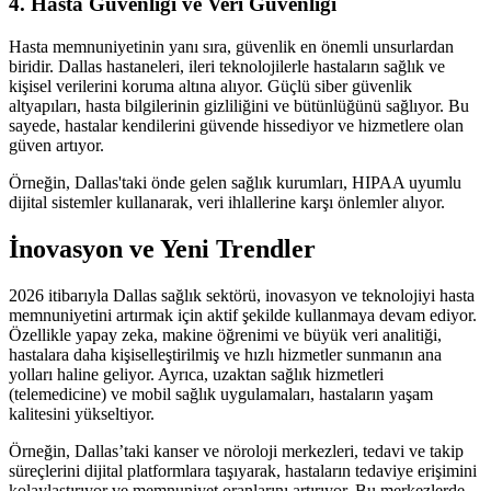
4. Hasta Güvenliği ve Veri Güvenliği
Hasta memnuniyetinin yanı sıra, güvenlik en önemli unsurlardan
biridir. Dallas hastaneleri, ileri teknolojilerle hastaların sağlık ve
kişisel verilerini koruma altına alıyor. Güçlü siber güvenlik
altyapıları, hasta bilgilerinin gizliliğini ve bütünlüğünü sağlıyor. Bu
sayede, hastalar kendilerini güvende hissediyor ve hizmetlere olan
güven artıyor.
Örneğin, Dallas'taki önde gelen sağlık kurumları, HIPAA uyumlu
dijital sistemler kullanarak, veri ihlallerine karşı önlemler alıyor.
İnovasyon ve Yeni Trendler
2026 itibarıyla Dallas sağlık sektörü, inovasyon ve teknolojiyi hasta
memnuniyetini artırmak için aktif şekilde kullanmaya devam ediyor.
Özellikle yapay zeka, makine öğrenimi ve büyük veri analitiği,
hastalara daha kişiselleştirilmiş ve hızlı hizmetler sunmanın ana
yolları haline geliyor. Ayrıca, uzaktan sağlık hizmetleri
(telemedicine) ve mobil sağlık uygulamaları, hastaların yaşam
kalitesini yükseltiyor.
Örneğin, Dallas’taki kanser ve nöroloji merkezleri, tedavi ve takip
süreçlerini dijital platformlara taşıyarak, hastaların tedaviye erişimini
kolaylaştırıyor ve memnuniyet oranlarını artırıyor. Bu merkezlerde,