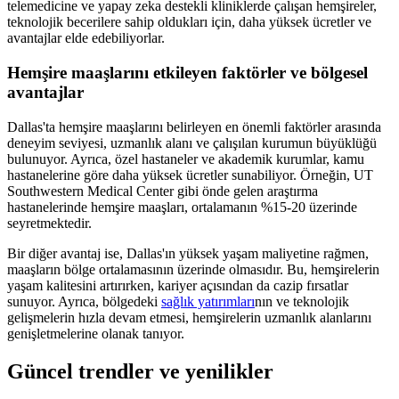
telemedicine ve yapay zeka destekli kliniklerde çalışan hemşireler,
teknolojik becerilere sahip oldukları için, daha yüksek ücretler ve
avantajlar elde edebiliyorlar.
Hemşire maaşlarını etkileyen faktörler ve bölgesel
avantajlar
Dallas'ta hemşire maaşlarını belirleyen en önemli faktörler arasında
deneyim seviyesi, uzmanlık alanı ve çalışılan kurumun büyüklüğü
bulunuyor. Ayrıca, özel hastaneler ve akademik kurumlar, kamu
hastanelerine göre daha yüksek ücretler sunabiliyor. Örneğin, UT
Southwestern Medical Center gibi önde gelen araştırma
hastanelerinde hemşire maaşları, ortalamanın %15-20 üzerinde
seyretmektedir.
Bir diğer avantaj ise, Dallas'ın yüksek yaşam maliyetine rağmen,
maaşların bölge ortalamasının üzerinde olmasıdır. Bu, hemşirelerin
yaşam kalitesini artırırken, kariyer açısından da cazip fırsatlar
sunuyor. Ayrıca, bölgedeki
sağlık yatırımları
nın ve teknolojik
gelişmelerin hızla devam etmesi, hemşirelerin uzmanlık alanlarını
genişletmelerine olanak tanıyor.
Güncel trendler ve yenilikler