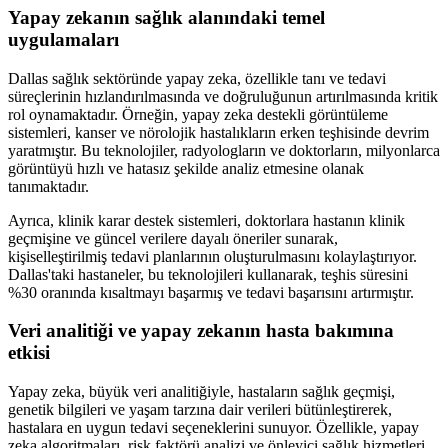
Yapay zekanın sağlık alanındaki temel
uygulamaları
Dallas sağlık sektöründe yapay zeka, özellikle tanı ve tedavi
süreçlerinin hızlandırılmasında ve doğruluğunun artırılmasında kritik
rol oynamaktadır. Örneğin, yapay zeka destekli görüntüleme
sistemleri, kanser ve nörolojik hastalıkların erken teşhisinde devrim
yaratmıştır. Bu teknolojiler, radyologların ve doktorların, milyonlarca
görüntüyü hızlı ve hatasız şekilde analiz etmesine olanak
tanımaktadır.
Ayrıca, klinik karar destek sistemleri, doktorlara hastanın klinik
geçmişine ve güncel verilere dayalı öneriler sunarak,
kişiselleştirilmiş tedavi planlarının oluşturulmasını kolaylaştırıyor.
Dallas'taki hastaneler, bu teknolojileri kullanarak, teşhis süresini
%30 oranında kısaltmayı başarmış ve tedavi başarısını artırmıştır.
Veri analitiği ve yapay zekanın hasta bakımına
etkisi
Yapay zeka, büyük veri analitiğiyle, hastaların sağlık geçmişi,
genetik bilgileri ve yaşam tarzına dair verileri bütünleştirerek,
hastalara en uygun tedavi seçeneklerini sunuyor. Özellikle, yapay
zeka algoritmaları, risk faktörü analizi ve önleyici sağlık hizmetleri