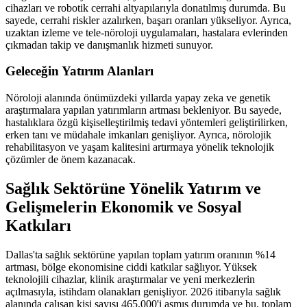
cihazları ve robotik cerrahi altyapılarıyla donatılmış durumda. Bu
sayede, cerrahi riskler azalırken, başarı oranları yükseliyor. Ayrıca,
uzaktan izleme ve tele-nöroloji uygulamaları, hastalara evlerinden
çıkmadan takip ve danışmanlık hizmeti sunuyor.
Geleceğin Yatırım Alanları
Nöroloji alanında önümüzdeki yıllarda yapay zeka ve genetik
araştırmalara yapılan yatırımların artması bekleniyor. Bu sayede,
hastalıklara özgü kişiselleştirilmiş tedavi yöntemleri geliştirilirken,
erken tanı ve müdahale imkanları genişliyor. Ayrıca, nörolojik
rehabilitasyon ve yaşam kalitesini artırmaya yönelik teknolojik
çözümler de önem kazanacak.
Sağlık Sektörüne Yönelik Yatırım ve
Gelişmelerin Ekonomik ve Sosyal
Katkıları
Dallas'ta sağlık sektörüne yapılan toplam yatırım oranının %14
artması, bölge ekonomisine ciddi katkılar sağlıyor. Yüksek
teknolojili cihazlar, klinik araştırmalar ve yeni merkezlerin
açılmasıyla, istihdam olanakları genişliyor. 2026 itibarıyla sağlık
alanında çalışan kişi sayısı 465.000'i aşmış durumda ve bu, toplam