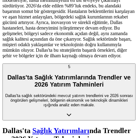
modelleriyle, hasta memnuniyetini en üst seviyeye çıkarmayı
sürdürüyor. 2026'da elde edilen %89’luk endeks, bu alandaki
başarının somut bir göstergesidir. Hastaların beklentilerini karşılayan
ve aşan hizmet anlayışları, bölgedeki sağlık kurumlarının rekabet
gücünü artırıyor. Ayrıca, inovasyon ve sürekli eğitimle, Dallas
hastaneleri, hasta deneyimini iyileştirmeye devam ediyor. Bu
gelişmeler, bölgeyi sadece ekonomik açıdan değil, aynı zamanda
sağlık kalitesi açısından da öne çıkarıyor. Sağlık sektöründe başarı,
müşteri odaklı yaklaşımlar ve teknolojinin doğru kullanımıyla
mümkün oluyor. Dallas'ta bu stratejilerin başarılı örnekleri, diğer
şehir ve bölgeler için de ilham kaynağı olmaya devam ediyor.
5
Dallas'ta Sağlık Yatırımlarında Trendler ve
2026 Yatırım Tahminleri
Dallas'ta sağlık sektöründeki mevcut yatırım trendlerini ve 2026 sonrası
öngörülen gelişmeleri, bölgenin ekonomik ve teknolojik dinamikleri
ışığında analiz eden makale.
Dallas'ta
Sağlık Yatırımları
nda Trendler