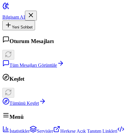
Bilgisam AI
Yeni Sohbet
Oturum Mesajları
Tüm Mesajları Görüntüle
Keşfet
Tümünü Keşfet
Menü
İstatistikler
Servisler
Herkese Açık Tanıtım Linkleri