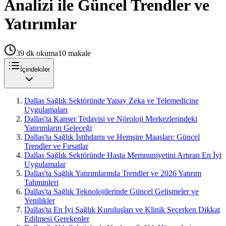
Analizi ile Güncel Trendler ve
Yatırımlar
39
dk okuma
10
makale
İçindekiler
Dallas Sağlık Sektöründe Yapay Zeka ve Telemedicine
Uygulamaları
Dallas'ta Kanser Tedavisi ve Nöroloji Merkezlerindeki
Yatırımların Geleceği
Dallas'ta Sağlık İstihdamı ve Hemşire Maaşları: Güncel
Trendler ve Fırsatlar
Dallas Sağlık Sektöründe Hasta Memnuniyetini Artıran En İyi
Uygulamalar
Dallas'ta Sağlık Yatırımlarında Trendler ve 2026 Yatırım
Tahminleri
Dallas'ta Sağlık Teknolojilerinde Güncel Gelişmeler ve
Yenilikler
Dallas'ta En İyi Sağlık Kuruluşları ve Klinik Seçerken Dikkat
Edilmesi Gerekenler