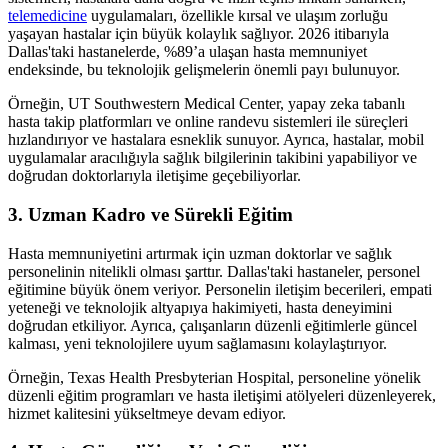
telemedicine
uygulamaları, özellikle kırsal ve ulaşım zorluğu
yaşayan hastalar için büyük kolaylık sağlıyor. 2026 itibarıyla
Dallas'taki hastanelerde, %89’a ulaşan hasta memnuniyet
endeksinde, bu teknolojik gelişmelerin önemli payı bulunuyor.
Örneğin, UT Southwestern Medical Center, yapay zeka tabanlı
hasta takip platformları ve online randevu sistemleri ile süreçleri
hızlandırıyor ve hastalara esneklik sunuyor. Ayrıca, hastalar, mobil
uygulamalar aracılığıyla sağlık bilgilerinin takibini yapabiliyor ve
doğrudan doktorlarıyla iletişime geçebiliyorlar.
3. Uzman Kadro ve Sürekli Eğitim
Hasta memnuniyetini artırmak için uzman doktorlar ve sağlık
personelinin nitelikli olması şarttır. Dallas'taki hastaneler, personel
eğitimine büyük önem veriyor. Personelin iletişim becerileri, empati
yeteneği ve teknolojik altyapıya hakimiyeti, hasta deneyimini
doğrudan etkiliyor. Ayrıca, çalışanların düzenli eğitimlerle güncel
kalması, yeni teknolojilere uyum sağlamasını kolaylaştırıyor.
Örneğin, Texas Health Presbyterian Hospital, personeline yönelik
düzenli eğitim programları ve hasta iletişimi atölyeleri düzenleyerek,
hizmet kalitesini yükseltmeye devam ediyor.