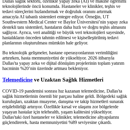
Dallas sağlık sektörü, özellikle yapay zeka (AI) ve makine öğrenimi
teknolojilerinde öncü konumda. Hastaneler ve klinikler, teşhis ve
tedavi süreçlerini hızlandırmak ve doğruluk oranını artırmak
amacıyla AI tabanlı sistemleri entegre ediyor. Örneğin, UT
Southwestern Medical Center ve Baylor Üniversitesi’nin yapay zeka
destekli tanı sistemleri, hastaların daha hızlı ve doğru teşhis almasını
sağlıyor. Ayrıca, veri analitiği ve büyük veri teknolojileri sayesinde,
hastalıkların önceden tahmin edilmesi ve kişiselleştirilmiş tedavi
planlarının oluşturulması mümkün hale geliyor.
Bu teknolojik gelişmeler, hastane operasyonlarının verimliliğini
artırırken, hasta memnuniyetini de yükseltiyor. 2026 itibarıyla
Dallas'ta yapay zeka ve dijital dönüşüm projelerinin toplam yatırım
hacminin %20’nin üzerinde artması bekleniyor.
Telemedicine
ve Uzaktan Sağlık Hizmetleri
COVID-19 pandemisi sonrası hız kazanan telemedicine, Dallas'ta
sağlık hizmetlerinin önemli bir parçası haline geldi. Bölgedeki sağlık
kuruluşları, uzaktan muayene, danışma ve takip hizmetleri sunarak
erişilebilirliği artırıyor. Özellikle kırsal ve ulaşımı zor bölgelerde
yaşayan hastalar için telehealth, yaşam kalitesini yükseltiyor.
Dallas'taki özel hastaneler ve klinikler, telemedicine altyapılarını
güçlendirerek, hasta memnuniyetini %89 seviyesine çıkardı.