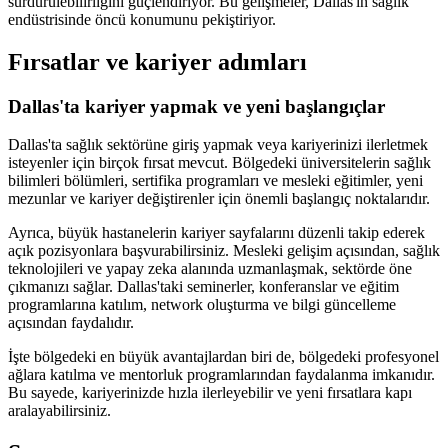
sürdürülebilirliğini güçlendiriyor. Bu gelişmeler, Dallas'ın sağlık
endüstrisinde öncü konumunu pekiştiriyor.
Fırsatlar ve kariyer adımları
Dallas'ta kariyer yapmak ve yeni başlangıçlar
Dallas'ta sağlık sektörüne giriş yapmak veya kariyerinizi ilerletmek
isteyenler için birçok fırsat mevcut. Bölgedeki üniversitelerin sağlık
bilimleri bölümleri, sertifika programları ve mesleki eğitimler, yeni
mezunlar ve kariyer değiştirenler için önemli başlangıç noktalarıdır.
Ayrıca, büyük hastanelerin kariyer sayfalarını düzenli takip ederek
açık pozisyonlara başvurabilirsiniz. Mesleki gelişim açısından, sağlık
teknolojileri ve yapay zeka alanında uzmanlaşmak, sektörde öne
çıkmanızı sağlar. Dallas'taki seminerler, konferanslar ve eğitim
programlarına katılım, network oluşturma ve bilgi güncelleme
açısından faydalıdır.
İşte bölgedeki en büyük avantajlardan biri de, bölgedeki profesyonel
ağlara katılma ve mentorluk programlarından faydalanma imkanıdır.
Bu sayede, kariyerinizde hızla ilerleyebilir ve yeni fırsatlara kapı
aralayabilirsiniz.