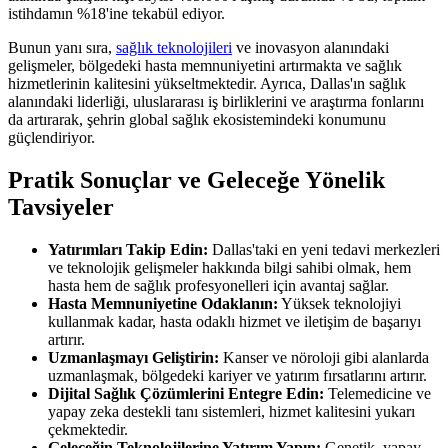
istihdamın %18'ine tekabül ediyor.
Bunun yanı sıra,
sağlık teknolojileri
ve inovasyon alanındaki
gelişmeler, bölgedeki hasta memnuniyetini artırmakta ve sağlık
hizmetlerinin kalitesini yükseltmektedir. Ayrıca, Dallas'ın sağlık
alanındaki liderliği, uluslararası iş birliklerini ve araştırma fonlarını
da artırarak, şehrin global sağlık ekosistemindeki konumunu
güçlendiriyor.
Pratik Sonuçlar ve Geleceğe Yönelik
Tavsiyeler
Yatırımları Takip Edin:
Dallas'taki en yeni tedavi merkezleri
ve teknolojik gelişmeler hakkında bilgi sahibi olmak, hem
hasta hem de sağlık profesyonelleri için avantaj sağlar.
Hasta Memnuniyetine Odaklanın:
Yüksek teknolojiyi
kullanmak kadar, hasta odaklı hizmet ve iletişim de başarıyı
artırır.
Uzmanlaşmayı Geliştirin:
Kanser ve nöroloji gibi alanlarda
uzmanlaşmak, bölgedeki kariyer ve yatırım fırsatlarını artırır.
Dijital Sağlık Çözümlerini Entegre Edin:
Telemedicine ve
yapay zeka destekli tanı sistemleri, hizmet kalitesini yukarı
çekmektedir.
Geleceğin Teknolojilerine Yatırım Yapın:
Genetik, yapay