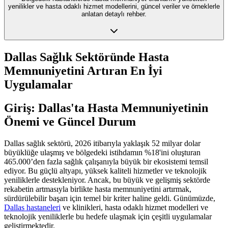
yenilikler ve hasta odaklı hizmet modellerini, güncel veriler ve örneklerle
anlatan detaylı rehber.
Dallas Sağlık Sektöründe Hasta
Memnuniyetini Artıran En İyi
Uygulamalar
Giriş: Dallas'ta Hasta Memnuniyetinin
Önemi ve Güncel Durum
Dallas sağlık sektörü, 2026 itibarıyla yaklaşık 52 milyar dolar
büyüklüğe ulaşmış ve bölgedeki istihdamın %18'ini oluşturan
465.000’den fazla sağlık çalışanıyla büyük bir ekosistemi temsil
ediyor. Bu güçlü altyapı, yüksek kaliteli hizmetler ve teknolojik
yeniliklerle destekleniyor. Ancak, bu büyük ve gelişmiş sektörde
rekabetin artmasıyla birlikte hasta memnuniyetini artırmak,
sürdürülebilir başarı için temel bir kriter haline geldi. Günümüzde,
Dallas hastaneleri
ve klinikleri, hasta odaklı hizmet modelleri ve
teknolojik yeniliklerle bu hedefe ulaşmak için çeşitli uygulamalar
geliştirmektedir.