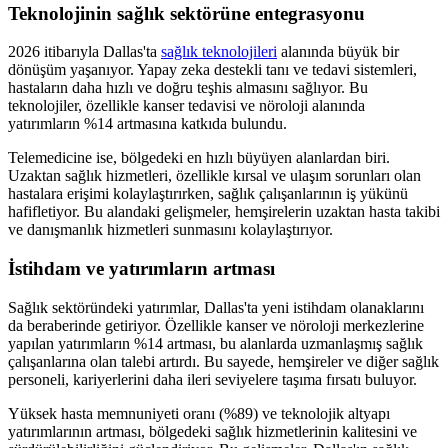
Teknolojinin sağlık sektörüne entegrasyonu
2026 itibarıyla Dallas'ta
sağlık teknolojileri
alanında büyük bir
dönüşüm yaşanıyor. Yapay zeka destekli tanı ve tedavi sistemleri,
hastaların daha hızlı ve doğru teşhis almasını sağlıyor. Bu
teknolojiler, özellikle kanser tedavisi ve nöroloji alanında
yatırımların %14 artmasına katkıda bulundu.
Telemedicine ise, bölgedeki en hızlı büyüyen alanlardan biri.
Uzaktan sağlık hizmetleri, özellikle kırsal ve ulaşım sorunları olan
hastalara erişimi kolaylaştırırken, sağlık çalışanlarının iş yükünü
hafifletiyor. Bu alandaki gelişmeler, hemşirelerin uzaktan hasta takibi
ve danışmanlık hizmetleri sunmasını kolaylaştırıyor.
İstihdam ve yatırımların artması
Sağlık sektöründeki yatırımlar, Dallas'ta yeni istihdam olanaklarını
da beraberinde getiriyor. Özellikle kanser ve nöroloji merkezlerine
yapılan yatırımların %14 artması, bu alanlarda uzmanlaşmış sağlık
çalışanlarına olan talebi artırdı. Bu sayede, hemşireler ve diğer sağlık
personeli, kariyerlerini daha ileri seviyelere taşıma fırsatı buluyor.
Yüksek hasta memnuniyeti oranı (%89) ve teknolojik altyapı
yatırımlarının artması, bölgedeki sağlık hizmetlerinin kalitesini ve