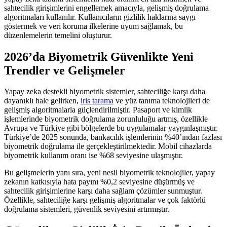
sahtecilik girişimlerini engellemek amacıyla, gelişmiş doğrulama
algoritmaları kullanılır. Kullanıcıların gizlilik haklarına saygı
göstermek ve veri koruma ilkelerine uyum sağlamak, bu
düzenlemelerin temelini oluşturur.
2026’da Biyometrik Güvenlikte Yeni
Trendler ve Gelişmeler
Yapay zeka destekli biyometrik sistemler, sahteciliğe karşı daha
dayanıklı hale gelirken,
iris tarama
ve yüz tanıma teknolojileri de
gelişmiş algoritmalarla güçlendirilmiştir. Pasaport ve kimlik
işlemlerinde biyometrik doğrulama zorunluluğu artmış, özellikle
Avrupa ve Türkiye gibi bölgelerde bu uygulamalar yaygınlaşmıştır.
Türkiye’de 2025 sonunda, bankacılık işlemlerinin %40’ından fazlası
biyometrik doğrulama ile gerçekleştirilmektedir. Mobil cihazlarda
biyometrik kullanım oranı ise %68 seviyesine ulaşmıştır.
Bu gelişmelerin yanı sıra, yeni nesil biyometrik teknolojiler, yapay
zekanın katkısıyla hata payını %0,2 seviyesine düşürmüş ve
sahtecilik girişimlerine karşı daha sağlam çözümler sunmuştur.
Özellikle, sahteciliğe karşı gelişmiş algoritmalar ve çok faktörlü
doğrulama sistemleri, güvenlik seviyesini artırmıştır.