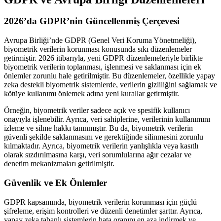
2026’da GDPR’nin Güncellenmiş Çerçevesi
Avrupa Birliği’nde GDPR (Genel Veri Koruma Yönetmeliği),
biyometrik verilerin korunması konusunda sıkı düzenlemeler
getirmiştir. 2026 itibarıyla, yeni GDPR düzenlemeleriyle birlikte
biyometrik verilerin toplanması, işlenmesi ve saklanması için ek
önlemler zorunlu hale getirilmiştir. Bu düzenlemeler, özellikle yapay
zeka destekli biyometrik sistemlerde, verilerin gizliliğini sağlamak ve
kötüye kullanımı önlemek adına yeni kurallar getirmiştir.
Örneğin, biyometrik veriler sadece açık ve spesifik kullanıcı
onayıyla işlenebilir. Ayrıca, veri sahiplerine, verilerinin kullanımını
izleme ve silme hakkı tanınmıştır. Bu da, biyometrik verilerin
güvenli şekilde saklanmasını ve gerektiğinde silinmesini zorunlu
kılmaktadır. Ayrıca, biyometrik verilerin yanlışlıkla veya kasıtlı
olarak sızdırılmasına karşı, veri sorumlularına ağır cezalar ve
denetim mekanizmaları getirilmiştir.
Güvenlik ve Ek Önlemler
GDPR kapsamında, biyometrik verilerin korunması için güçlü
şifreleme, erişim kontrolleri ve düzenli denetimler şarttır. Ayrıca,
yapay zeka tabanlı sistemlerin hata oranını en aza indirmek ve