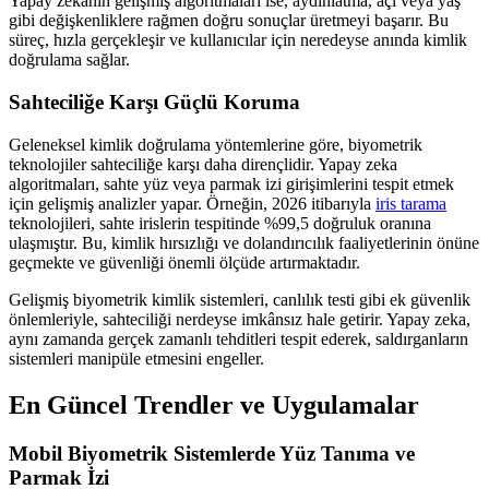
Yapay zekanın gelişmiş algoritmaları ise, aydınlatma, açı veya yaş
gibi değişkenliklere rağmen doğru sonuçlar üretmeyi başarır. Bu
süreç, hızla gerçekleşir ve kullanıcılar için neredeyse anında kimlik
doğrulama sağlar.
Sahteciliğe Karşı Güçlü Koruma
Geleneksel kimlik doğrulama yöntemlerine göre, biyometrik
teknolojiler sahteciliğe karşı daha dirençlidir. Yapay zeka
algoritmaları, sahte yüz veya parmak izi girişimlerini tespit etmek
için gelişmiş analizler yapar. Örneğin, 2026 itibarıyla
iris tarama
teknolojileri, sahte irislerin tespitinde %99,5 doğruluk oranına
ulaşmıştır. Bu, kimlik hırsızlığı ve dolandırıcılık faaliyetlerinin önüne
geçmekte ve güvenliği önemli ölçüde artırmaktadır.
Gelişmiş biyometrik kimlik sistemleri, canlılık testi gibi ek güvenlik
önlemleriyle, sahteciliği nerdeyse imkânsız hale getirir. Yapay zeka,
aynı zamanda gerçek zamanlı tehditleri tespit ederek, saldırganların
sistemleri manipüle etmesini engeller.
En Güncel Trendler ve Uygulamalar
Mobil Biyometrik Sistemlerde Yüz Tanıma ve
Parmak İzi