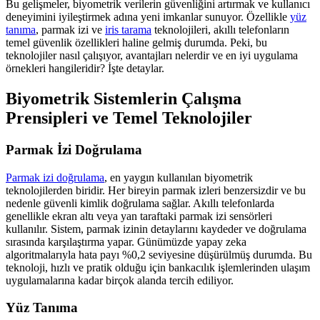
Bu gelişmeler, biyometrik verilerin güvenliğini artırmak ve kullanıcı
deneyimini iyileştirmek adına yeni imkanlar sunuyor. Özellikle
yüz
tanıma
, parmak izi ve
iris tarama
teknolojileri, akıllı telefonların
temel güvenlik özellikleri haline gelmiş durumda. Peki, bu
teknolojiler nasıl çalışıyor, avantajları nelerdir ve en iyi uygulama
örnekleri hangileridir? İşte detaylar.
Biyometrik Sistemlerin Çalışma
Prensipleri ve Temel Teknolojiler
Parmak İzi Doğrulama
Parmak izi doğrulama
, en yaygın kullanılan biyometrik
teknolojilerden biridir. Her bireyin parmak izleri benzersizdir ve bu
nedenle güvenli kimlik doğrulama sağlar. Akıllı telefonlarda
genellikle ekran altı veya yan taraftaki parmak izi sensörleri
kullanılır. Sistem, parmak izinin detaylarını kaydeder ve doğrulama
sırasında karşılaştırma yapar. Günümüzde yapay zeka
algoritmalarıyla hata payı %0,2 seviyesine düşürülmüş durumda. Bu
teknoloji, hızlı ve pratik olduğu için bankacılık işlemlerinden ulaşım
uygulamalarına kadar birçok alanda tercih ediliyor.
Yüz Tanıma