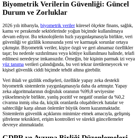
Biyometrik Verilerin Güvenliği: Güncel
Durum ve Zorluklar
2026 yılı itibarıyla,
biyometrik veriler
küresel ölçekte finans, sağlık,
kamu ve perakende sektörlerinde yoğun biçimde kullanılmaya
devam ediyor. Bu teknolojilerin hızlı yaygınlaşmasıyla birlikte, veri
güvenliği ve gizlilik konusunda yeni ve karmaşık sorunlar ortaya
çıkmıştır. Biyometrik veriler, kişiye özgü ve geri alınamaz özellikler
taşır; bu nedenle sızdırılması veya kötüye kullanılması halinde, telafi
edilmesi neredeyse imkansızdır. Örneğin, bir kişinin parmak izi veya
yüz tanıma
verileri çalındığında, bu veri tekrar üretilemeyecek ve
kişisel güvenlik ciddi biçimde tehdit altına girebilir.
Veri ihlali ve gizlilik endişeleri, özellikle yapay zeka destekli
biyometrik sistemlerin yaygınlaşmasıyla daha da artmıştır. Yapay
zeka algoritmalarının doğruluk oranının %99,8 seviyesine
yükselmesiyle birlikte, yanlış pozitif ve negatif oranlar da %0,2
civarına inmiş olsa da, küçük oranlarda oluşabilecek hatalar ve
sahteciliğe karşı alınan önlemler büyük önem kazanmaktadır.
Sistemlerin güvenlik açıklarını minimize etmek amacıyla, gelişmiş
şifreleme teknikleri, erişim kontrolleri ve sürekli güncellemeler
devreye alınmaktadır.
GDPR ve Avrupa Birliği Düzenlemeleri