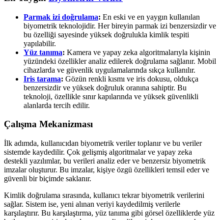
Parmak izi doğrulama
:
En eski ve en yaygın kullanılan
biyometrik teknolojidir. Her bireyin parmak izi benzersizdir ve
bu özelliği sayesinde yüksek doğrulukla kimlik tespiti
yapılabilir.
Yüz tanıma
:
Kamera ve yapay zeka algoritmalarıyla kişinin
yüzündeki özellikler analiz edilerek doğrulama sağlanır. Mobil
cihazlarda ve güvenlik uygulamalarında sıkça kullanılır.
Iris tarama
:
Gözün renkli kısmı ve iris dokusu, oldukça
benzersizdir ve yüksek doğruluk oranına sahiptir. Bu
teknoloji, özellikle sınır kapılarında ve yüksek güvenlikli
alanlarda tercih edilir.
Çalışma Mekanizması
İlk adımda, kullanıcıdan biyometrik veriler toplanır ve bu veriler
sistemde kaydedilir. Çok gelişmiş algoritmalar ve yapay zeka
destekli yazılımlar, bu verileri analiz eder ve benzersiz biyometrik
imzalar oluşturur. Bu imzalar, kişiye özgü özellikleri temsil eder ve
güvenli bir biçimde saklanır.
Kimlik doğrulama sırasında, kullanıcı tekrar biyometrik verilerini
sağlar. Sistem ise, yeni alınan veriyi kaydedilmiş verilerle
karşılaştırır. Bu karşılaştırma, yüz tanıma gibi görsel özelliklerde yüz