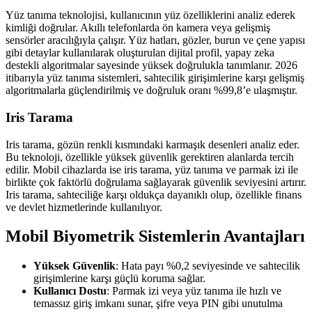
Yüz tanıma teknolojisi, kullanıcının yüz özelliklerini analiz ederek
kimliği doğrular. Akıllı telefonlarda ön kamera veya gelişmiş
sensörler aracılığıyla çalışır. Yüz hatları, gözler, burun ve çene yapısı
gibi detaylar kullanılarak oluşturulan dijital profil, yapay zeka
destekli algoritmalar sayesinde yüksek doğrulukla tanımlanır. 2026
itibarıyla yüz tanıma sistemleri, sahtecilik girişimlerine karşı gelişmiş
algoritmalarla güçlendirilmiş ve doğruluk oranı %99,8’e ulaşmıştır.
Iris Tarama
Iris tarama, gözün renkli kısmındaki karmaşık desenleri analiz eder.
Bu teknoloji, özellikle yüksek güvenlik gerektiren alanlarda tercih
edilir. Mobil cihazlarda ise iris tarama, yüz tanıma ve parmak izi ile
birlikte çok faktörlü doğrulama sağlayarak güvenlik seviyesini artırır.
Iris tarama, sahteciliğe karşı oldukça dayanıklı olup, özellikle finans
ve devlet hizmetlerinde kullanılıyor.
Mobil Biyometrik Sistemlerin Avantajları
Yüksek Güvenlik
: Hata payı %0,2 seviyesinde ve sahtecilik
girişimlerine karşı güçlü koruma sağlar.
Kullanıcı Dostu
: Parmak izi veya yüz tanıma ile hızlı ve
temassız giriş imkanı sunar, şifre veya PIN gibi unutulma