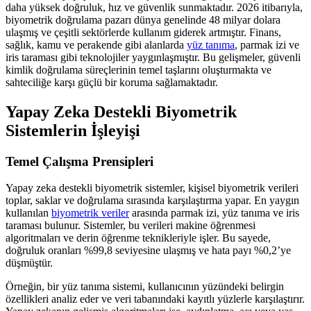
daha yüksek doğruluk, hız ve güvenlik sunmaktadır. 2026 itibarıyla,
biyometrik doğrulama pazarı dünya genelinde 48 milyar dolara
ulaşmış ve çeşitli sektörlerde kullanım giderek artmıştır. Finans,
sağlık, kamu ve perakende gibi alanlarda
yüz tanıma
, parmak izi ve
iris taraması gibi teknolojiler yaygınlaşmıştır. Bu gelişmeler, güvenli
kimlik doğrulama süreçlerinin temel taşlarını oluşturmakta ve
sahteciliğe karşı güçlü bir koruma sağlamaktadır.
Yapay Zeka Destekli Biyometrik
Sistemlerin İşleyişi
Temel Çalışma Prensipleri
Yapay zeka destekli biyometrik sistemler, kişisel biyometrik verileri
toplar, saklar ve doğrulama sırasında karşılaştırma yapar. En yaygın
kullanılan
biyometrik veriler
arasında parmak izi, yüz tanıma ve iris
taraması bulunur. Sistemler, bu verileri makine öğrenmesi
algoritmaları ve derin öğrenme teknikleriyle işler. Bu sayede,
doğruluk oranları %99,8 seviyesine ulaşmış ve hata payı %0,2’ye
düşmüştür.
Örneğin, bir yüz tanıma sistemi, kullanıcının yüzündeki belirgin
özellikleri analiz eder ve veri tabanındaki kayıtlı yüzlerle karşılaştırır.