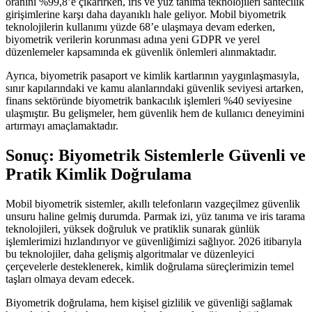
oranını %99,8’e çıkarırken, iris ve yüz tanıma teknolojileri sahtecilik
girişimlerine karşı daha dayanıklı hale geliyor. Mobil biyometrik
teknolojilerin kullanımı yüzde 68’e ulaşmaya devam ederken,
biyometrik verilerin korunması adına yeni GDPR ve yerel
düzenlemeler kapsamında ek güvenlik önlemleri alınmaktadır.
Ayrıca, biyometrik pasaport ve kimlik kartlarının yaygınlaşmasıyla,
sınır kapılarındaki ve kamu alanlarındaki güvenlik seviyesi artarken,
finans sektöründe biyometrik bankacılık işlemleri %40 seviyesine
ulaşmıştır. Bu gelişmeler, hem güvenlik hem de kullanıcı deneyimini
artırmayı amaçlamaktadır.
Sonuç: Biyometrik Sistemlerle Güvenli ve
Pratik Kimlik Doğrulama
Mobil biyometrik sistemler, akıllı telefonların vazgeçilmez güvenlik
unsuru haline gelmiş durumda. Parmak izi, yüz tanıma ve iris tarama
teknolojileri, yüksek doğruluk ve pratiklik sunarak günlük
işlemlerimizi hızlandırıyor ve güvenliğimizi sağlıyor. 2026 itibarıyla
bu teknolojiler, daha gelişmiş algoritmalar ve düzenleyici
çerçevelerle desteklenerek, kimlik doğrulama süreçlerimizin temel
taşları olmaya devam edecek.
Biyometrik doğrulama, hem kişisel gizlilik ve güvenliği sağlamak