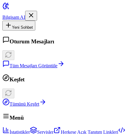
Bilgisam AI
Yeni Sohbet
Oturum Mesajları
Tüm Mesajları Görüntüle
Keşfet
Tümünü Keşfet
Menü
İstatistikler
Servisler
Herkese Açık Tanıtım Linkleri