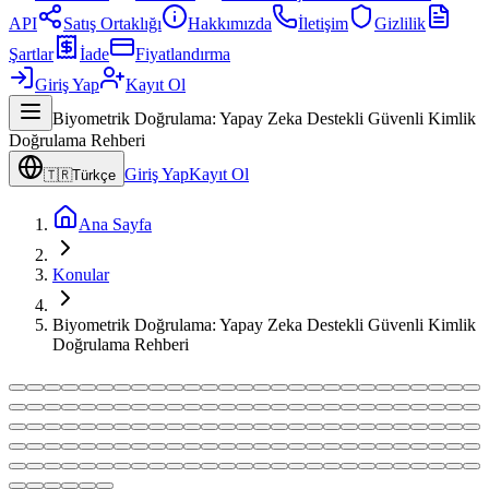
API
Satış Ortaklığı
Hakkımızda
İletişim
Gizlilik
Şartlar
İade
Fiyatlandırma
Giriş Yap
Kayıt Ol
Biyometrik Doğrulama: Yapay Zeka Destekli Güvenli Kimlik
Doğrulama Rehberi
Giriş Yap
Kayıt Ol
🇹🇷
Türkçe
Ana Sayfa
Konular
Biyometrik Doğrulama: Yapay Zeka Destekli Güvenli Kimlik
Doğrulama Rehberi