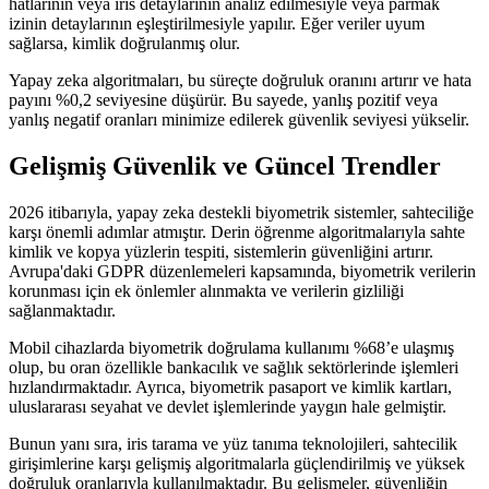
hatlarının veya iris detaylarının analiz edilmesiyle veya parmak
izinin detaylarının eşleştirilmesiyle yapılır. Eğer veriler uyum
sağlarsa, kimlik doğrulanmış olur.
Yapay zeka algoritmaları, bu süreçte doğruluk oranını artırır ve hata
payını %0,2 seviyesine düşürür. Bu sayede, yanlış pozitif veya
yanlış negatif oranları minimize edilerek güvenlik seviyesi yükselir.
Gelişmiş Güvenlik ve Güncel Trendler
2026 itibarıyla, yapay zeka destekli biyometrik sistemler, sahteciliğe
karşı önemli adımlar atmıştır. Derin öğrenme algoritmalarıyla sahte
kimlik ve kopya yüzlerin tespiti, sistemlerin güvenliğini artırır.
Avrupa'daki GDPR düzenlemeleri kapsamında, biyometrik verilerin
korunması için ek önlemler alınmakta ve verilerin gizliliği
sağlanmaktadır.
Mobil cihazlarda biyometrik doğrulama kullanımı %68’e ulaşmış
olup, bu oran özellikle bankacılık ve sağlık sektörlerinde işlemleri
hızlandırmaktadır. Ayrıca, biyometrik pasaport ve kimlik kartları,
uluslararası seyahat ve devlet işlemlerinde yaygın hale gelmiştir.
Bunun yanı sıra, iris tarama ve yüz tanıma teknolojileri, sahtecilik
girişimlerine karşı gelişmiş algoritmalarla güçlendirilmiş ve yüksek
doğruluk oranlarıyla kullanılmaktadır. Bu gelişmeler, güvenliğin