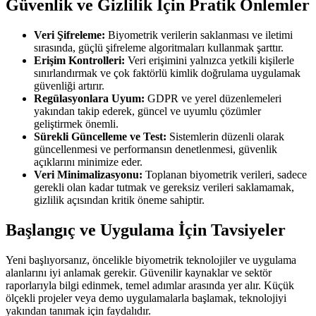
Güvenlik ve Gizlilik İçin Pratik Önlemler
Veri Şifreleme:
Biyometrik verilerin saklanması ve iletimi
sırasında, güçlü şifreleme algoritmaları kullanmak şarttır.
Erişim Kontrolleri:
Veri erişimini yalnızca yetkili kişilerle
sınırlandırmak ve çok faktörlü kimlik doğrulama uygulamak
güvenliği artırır.
Regülasyonlara Uyum:
GDPR ve yerel düzenlemeleri
yakından takip ederek, güncel ve uyumlu çözümler
geliştirmek önemli.
Sürekli Güncelleme ve Test:
Sistemlerin düzenli olarak
güncellenmesi ve performansın denetlenmesi, güvenlik
açıklarını minimize eder.
Veri Minimalizasyonu:
Toplanan biyometrik verileri, sadece
gerekli olan kadar tutmak ve gereksiz verileri saklamamak,
gizlilik açısından kritik öneme sahiptir.
Başlangıç ve Uygulama İçin Tavsiyeler
Yeni başlıyorsanız, öncelikle biyometrik teknolojiler ve uygulama
alanlarını iyi anlamak gerekir. Güvenilir kaynaklar ve sektör
raporlarıyla bilgi edinmek, temel adımlar arasında yer alır. Küçük
ölçekli projeler veya demo uygulamalarla başlamak, teknolojiyi
yakından tanımak için faydalıdır.