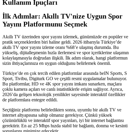
Kullanım İpuçları
İlk Adımlar: Akıllı TV'nize Uygun Spor
Yayını Platformunu Seçmek
Akıllı TV üzerinden spor yayını izlemek, günümüzde en popüler ve
pratik seçeneklerden biri haline geldi. 2026 itibarıyla Türkiye’de
akıllı TV spor yayını izleme oranı %68’e ulaşmış durumda. Bu
yükseliş, dijitalleşmenin hızla ilerlemesi ve spor içeriklerine ulaşımın
kolaylaşmasıyla doğrudan ilişkili. İlk adım olarak, hangi platformun
sizin ihtiyaçlarınıza en uygun olduğunu belirlemek önemli.
Türkiye’de en çok tercih edilen platformlar arasında beIN Sports, S
Sport, Tivibu, Digiturk GO ve çeşitli resmi uygulamalar bulunuyor.
Bu platformlar, HD ve 4K spor yayını imkanı sunarken, maçlara
çoklu kamera açıları ve canlı istatistiklerle erişim sağlıyor. Ayrıca,
2026’da gelişen teknolojik yenilikler sayesinde interaktif özellikler
de platformlara entegre edildi.
Seçtiğiniz platformu belirledikten sonra, uyumlu bir akıllı TV ve
internet altyapısına sahip olmanız gerekiyor. Çünkü yüksek
çözünürlüklü ve interaktif spor yayınları, iyi bir internet bağlantısı
gerektirir. En az 25 Mbps hızda stabil bir bağlantı, donma ve kesinti
sorunlarını minimize edecektir.