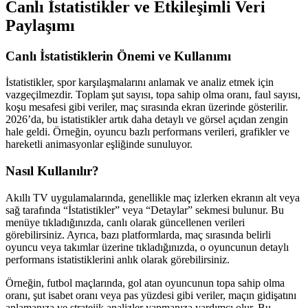
Canlı İstatistikler ve Etkileşimli Veri
Paylaşımı
Canlı İstatistiklerin Önemi ve Kullanımı
İstatistikler, spor karşılaşmalarını anlamak ve analiz etmek için
vazgeçilmezdir. Toplam şut sayısı, topa sahip olma oranı, faul sayısı,
koşu mesafesi gibi veriler, maç sırasında ekran üzerinde gösterilir.
2026’da, bu istatistikler artık daha detaylı ve görsel açıdan zengin
hale geldi. Örneğin, oyuncu bazlı performans verileri, grafikler ve
hareketli animasyonlar eşliğinde sunuluyor.
Nasıl Kullanılır?
Akıllı TV uygulamalarında, genellikle maç izlerken ekranın alt veya
sağ tarafında “İstatistikler” veya “Detaylar” sekmesi bulunur. Bu
menüye tıkladığınızda, canlı olarak güncellenen verileri
görebilirsiniz. Ayrıca, bazı platformlarda, maç sırasında belirli
oyuncu veya takımlar üzerine tıkladığınızda, o oyuncunun detaylı
performans istatistiklerini anlık olarak görebilirsiniz.
Örneğin, futbol maçlarında, gol atan oyuncunun topa sahip olma
oranı, şut isabet oranı veya pas yüzdesi gibi veriler, maçın gidişatını
anlamanıza ve stratejik analizler yapmanıza yardımcı olur. Bu