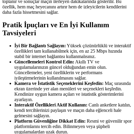
toplanır ve sonuçlar maçın ilerleyen dakikalarında gösterilir. Bu
özellik, hem maç heyecanını artırır hem de izleyicilerin kendilerini
daha fazla hissetmesini sağlar.
Pratik İpuçları ve En İyi Kullanım
Tavsiyeleri
İyi Bir Bağlantı Sağlayın:
Yüksek çözünürlüklü ve interaktif
özellikleri tam kullanabilmek için, en az 25 Mbps hızında
stabil bir internet bağlantısı kullanmalısınız.
Güncellemeleri Kontrol Edin:
Akıllı TV ve
uygulamalarınızın güncel olduğundan emin olun.
Güncellemeler, yeni özelliklerin ve performans
iyileştirmelerinin kullanılmasını sağlar.
Kamera ve İstatistik Seçeneklerini Keşfedin:
Maç sırasında
ekran üzerinde yer alan menüleri ve seçenekleri keşfedin.
Kendinize uygun kamera açıları ve istatistik gösterimlerini
ayarlayın.
Interaktif Özellikleri Aktif Kullanın:
Canlı anketlere katılın,
kendi tercihlerinizi paylaşın ve maçın daha eğlenceli hale
gelmesini sağlayın.
Platform Güvenliğine Dikkat Edin:
Resmi ve güvenilir spor
platformlarını tercih edin. Bilinmeyen veya şüpheli
uygulamalardan uzak durun.