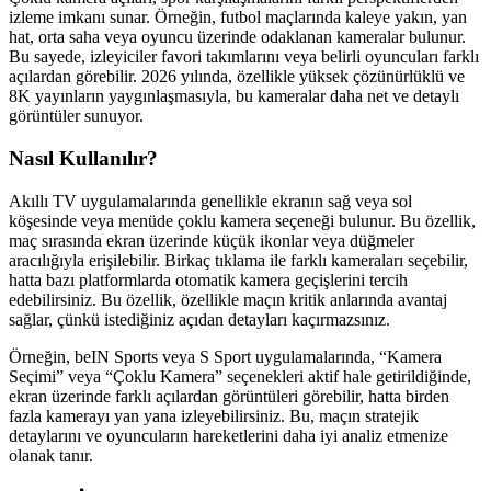
izleme imkanı sunar. Örneğin, futbol maçlarında kaleye yakın, yan
hat, orta saha veya oyuncu üzerinde odaklanan kameralar bulunur.
Bu sayede, izleyiciler favori takımlarını veya belirli oyuncuları farklı
açılardan görebilir. 2026 yılında, özellikle yüksek çözünürlüklü ve
8K yayınların yaygınlaşmasıyla, bu kameralar daha net ve detaylı
görüntüler sunuyor.
Nasıl Kullanılır?
Akıllı TV uygulamalarında genellikle ekranın sağ veya sol
köşesinde veya menüde çoklu kamera seçeneği bulunur. Bu özellik,
maç sırasında ekran üzerinde küçük ikonlar veya düğmeler
aracılığıyla erişilebilir. Birkaç tıklama ile farklı kameraları seçebilir,
hatta bazı platformlarda otomatik kamera geçişlerini tercih
edebilirsiniz. Bu özellik, özellikle maçın kritik anlarında avantaj
sağlar, çünkü istediğiniz açıdan detayları kaçırmazsınız.
Örneğin, beIN Sports veya S Sport uygulamalarında, “Kamera
Seçimi” veya “Çoklu Kamera” seçenekleri aktif hale getirildiğinde,
ekran üzerinde farklı açılardan görüntüleri görebilir, hatta birden
fazla kamerayı yan yana izleyebilirsiniz. Bu, maçın stratejik
detaylarını ve oyuncuların hareketlerini daha iyi analiz etmenize
olanak tanır.