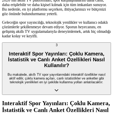
2026’nın akıllı TV platformları, spor karşılaşmalarını daha canlı,
daha erişilebilir ve daha kişisel kılmak için tüm imkanları sunuyor.
Bu nedenle, en iyi platformu seçerken, ihtiyaçlarınızı ve bütçenizi
göz önünde bulundurmanız yeterli.
Geleceğin spor yayıncılığı, teknolojik yenilikler ve kullanıcı odaklı
çözümlerle şekillenmeye devam ediyor. Sporun heyecanını, en
gelişmiş akıllı TV uygulamalarıyla deneyimlemek, artık hiç olmadığı
kadar kolay ve keyifli.
3
Interaktif Spor Yayınları: Çoklu Kamera,
İstatistik ve Canlı Anket Özellikleri Nasıl
Kullanılır?
Bu makalede, akıllı TV spor yayınlarındaki interaktif özellikler nasıl
aktif edilir, çoklu kamera açıları, canlı istatistikler ve anketler gibi
teknolojik yenilikleri en iyi şekilde kullanma yolları anlatılacaktır.
Interaktif Spor Yayınları: Çoklu Kamera,
İstatistik ve Canlı Anket Özellikleri Nasıl