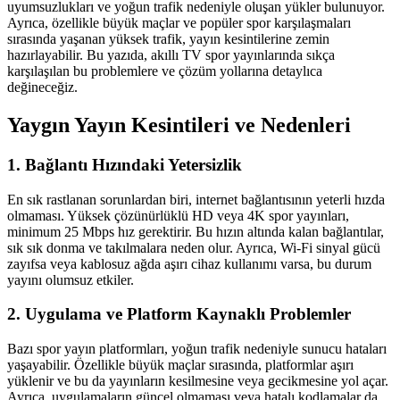
uyumsuzlukları ve yoğun trafik nedeniyle oluşan yükler bulunuyor.
Ayrıca, özellikle büyük maçlar ve popüler spor karşılaşmaları
sırasında yaşanan yüksek trafik, yayın kesintilerine zemin
hazırlayabilir. Bu yazıda, akıllı TV spor yayınlarında sıkça
karşılaşılan bu problemlere ve çözüm yollarına detaylıca
değineceğiz.
Yaygın Yayın Kesintileri ve Nedenleri
1. Bağlantı Hızındaki Yetersizlik
En sık rastlanan sorunlardan biri, internet bağlantısının yeterli hızda
olmaması. Yüksek çözünürlüklü HD veya 4K spor yayınları,
minimum 25 Mbps hız gerektirir. Bu hızın altında kalan bağlantılar,
sık sık donma ve takılmalara neden olur. Ayrıca, Wi-Fi sinyal gücü
zayıfsa veya kablosuz ağda aşırı cihaz kullanımı varsa, bu durum
yayını olumsuz etkiler.
2. Uygulama ve Platform Kaynaklı Problemler
Bazı spor yayın platformları, yoğun trafik nedeniyle sunucu hataları
yaşayabilir. Özellikle büyük maçlar sırasında, platformlar aşırı
yüklenir ve bu da yayınların kesilmesine veya gecikmesine yol açar.
Ayrıca, uygulamaların güncel olmaması veya hatalı kodlamalar da