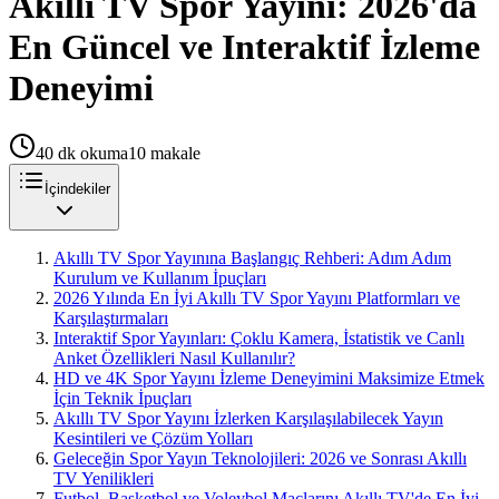
Akıllı TV Spor Yayını: 2026'da
En Güncel ve Interaktif İzleme
Deneyimi
40
dk okuma
10
makale
İçindekiler
Akıllı TV Spor Yayınına Başlangıç Rehberi: Adım Adım
Kurulum ve Kullanım İpuçları
2026 Yılında En İyi Akıllı TV Spor Yayını Platformları ve
Karşılaştırmaları
Interaktif Spor Yayınları: Çoklu Kamera, İstatistik ve Canlı
Anket Özellikleri Nasıl Kullanılır?
HD ve 4K Spor Yayını İzleme Deneyimini Maksimize Etmek
İçin Teknik İpuçları
Akıllı TV Spor Yayını İzlerken Karşılaşılabilecek Yayın
Kesintileri ve Çözüm Yolları
Geleceğin Spor Yayın Teknolojileri: 2026 ve Sonrası Akıllı
TV Yenilikleri
Futbol, Basketbol ve Voleybol Maçlarını Akıllı TV'de En İyi