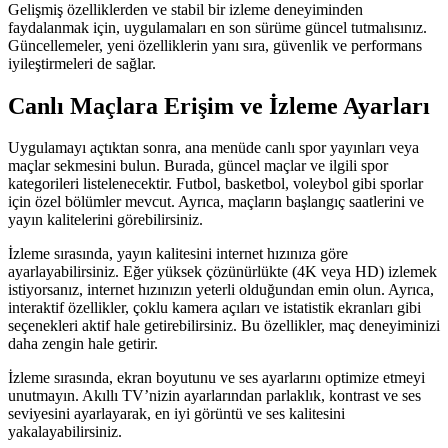
Gelişmiş özelliklerden ve stabil bir izleme deneyiminden
faydalanmak için, uygulamaları en son sürüme güncel tutmalısınız.
Güncellemeler, yeni özelliklerin yanı sıra, güvenlik ve performans
iyileştirmeleri de sağlar.
Canlı Maçlara Erişim ve İzleme Ayarları
Uygulamayı açtıktan sonra, ana menüde canlı spor yayınları veya
maçlar sekmesini bulun. Burada, güncel maçlar ve ilgili spor
kategorileri listelenecektir. Futbol, basketbol, voleybol gibi sporlar
için özel bölümler mevcut. Ayrıca, maçların başlangıç saatlerini ve
yayın kalitelerini görebilirsiniz.
İzleme sırasında, yayın kalitesini internet hızınıza göre
ayarlayabilirsiniz. Eğer yüksek çözünürlükte (4K veya HD) izlemek
istiyorsanız, internet hızınızın yeterli olduğundan emin olun. Ayrıca,
interaktif özellikler, çoklu kamera açıları ve istatistik ekranları gibi
seçenekleri aktif hale getirebilirsiniz. Bu özellikler, maç deneyiminizi
daha zengin hale getirir.
İzleme sırasında, ekran boyutunu ve ses ayarlarını optimize etmeyi
unutmayın. Akıllı TV’nizin ayarlarından parlaklık, kontrast ve ses
seviyesini ayarlayarak, en iyi görüntü ve ses kalitesini
yakalayabilirsiniz.