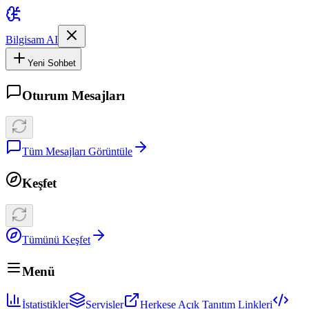
Bilgisam AI
Yeni Sohbet
Oturum Mesajları
Tüm Mesajları Görüntüle
Keşfet
Tümünü Keşfet
Menü
İstatistikler
Servisler
Herkese Açık Tanıtım Linkleri