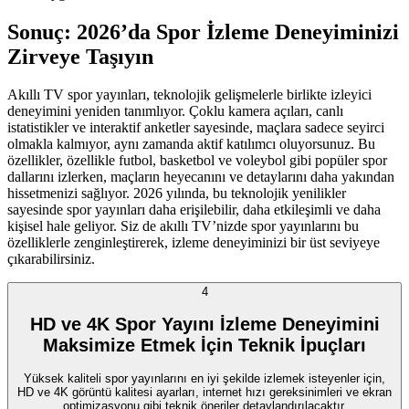
Sonuç: 2026’da Spor İzleme Deneyiminizi
Zirveye Taşıyın
Akıllı TV spor yayınları, teknolojik gelişmelerle birlikte izleyici
deneyimini yeniden tanımlıyor. Çoklu kamera açıları, canlı
istatistikler ve interaktif anketler sayesinde, maçlara sadece seyirci
olmakla kalmıyor, aynı zamanda aktif katılımcı oluyorsunuz. Bu
özellikler, özellikle futbol, basketbol ve voleybol gibi popüler spor
dallarını izlerken, maçların heyecanını ve detaylarını daha yakından
hissetmenizi sağlıyor. 2026 yılında, bu teknolojik yenilikler
sayesinde spor yayınları daha erişilebilir, daha etkileşimli ve daha
kişisel hale geliyor. Siz de akıllı TV’nizde spor yayınlarını bu
özelliklerle zenginleştirerek, izleme deneyiminizi bir üst seviyeye
çıkarabilirsiniz.
4
HD ve 4K Spor Yayını İzleme Deneyimini
Maksimize Etmek İçin Teknik İpuçları
Yüksek kaliteli spor yayınlarını en iyi şekilde izlemek isteyenler için,
HD ve 4K görüntü kalitesi ayarları, internet hızı gereksinimleri ve ekran
optimizasyonu gibi teknik öneriler detaylandırılacaktır.