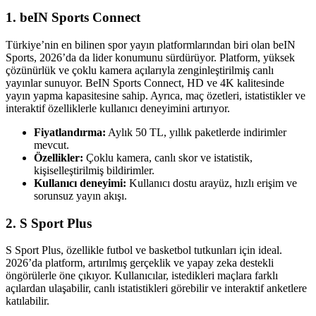
1. beIN Sports Connect
Türkiye’nin en bilinen spor yayın platformlarından biri olan beIN
Sports, 2026’da da lider konumunu sürdürüyor. Platform, yüksek
çözünürlük ve çoklu kamera açılarıyla zenginleştirilmiş canlı
yayınlar sunuyor. BeIN Sports Connect, HD ve 4K kalitesinde
yayın yapma kapasitesine sahip. Ayrıca, maç özetleri, istatistikler ve
interaktif özelliklerle kullanıcı deneyimini artırıyor.
Fiyatlandırma:
Aylık 50 TL, yıllık paketlerde indirimler
mevcut.
Özellikler:
Çoklu kamera, canlı skor ve istatistik,
kişiselleştirilmiş bildirimler.
Kullanıcı deneyimi:
Kullanıcı dostu arayüz, hızlı erişim ve
sorunsuz yayın akışı.
2. S Sport Plus
S Sport Plus, özellikle futbol ve basketbol tutkunları için ideal.
2026’da platform, artırılmış gerçeklik ve yapay zeka destekli
öngörülerle öne çıkıyor. Kullanıcılar, istedikleri maçlara farklı
açılardan ulaşabilir, canlı istatistikleri görebilir ve interaktif anketlere
katılabilir.