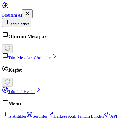
Bilgisam AI
Yeni Sohbet
Oturum Mesajları
Tüm Mesajları Görüntüle
Keşfet
Tümünü Keşfet
Menü
İstatistikler
Servisler
Herkese Açık Tanıtım Linkleri
API