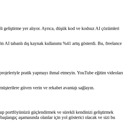
i geliştirme yer alıyor. Ayrıca, düşük kod ve kodsuz AI çözümleri
rin AI tabanlı dış kaynak kullanımı %41 artış gösterdi. Bu, freelance
 projeleriyle pratik yapmayı ihmal etmeyin. YouTube eğitim videoları
müşterilere güven verin ve rekabet avantajı sağlayın.
olup portföyünüzü güçlendirmek ve sürekli kendinizi geliştirmek
 başlangıç aşamasında olanlar için yol gösterici olacak ve sizi bu