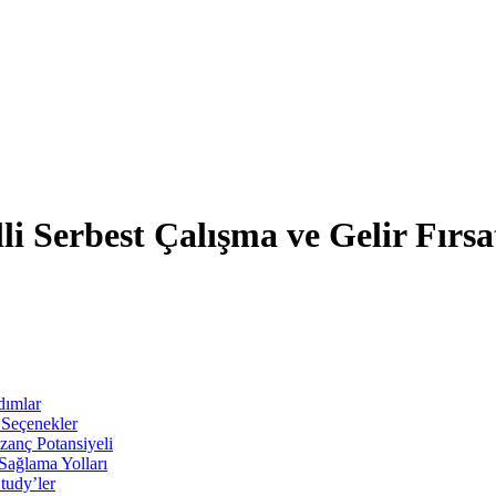
i Serbest Çalışma ve Gelir Fırsa
dımlar
n Seçenekler
azanç Potansiyeli
Sağlama Yolları
tudy’ler