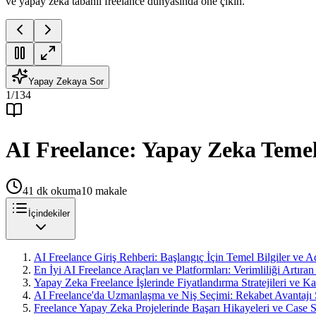
ve yapay zeka tabanlı freelance dünyasında öne çıkın.
Yapay Zekaya Sor
1
/
134
AI Freelance: Yapay Zeka Temell
41
dk okuma
10
makale
İçindekiler
AI Freelance Giriş Rehberi: Başlangıç İçin Temel Bilgiler ve A
En İyi AI Freelance Araçları ve Platformları: Verimliliği Artıra
Yapay Zeka Freelance İşlerinde Fiyatlandırma Stratejileri ve K
AI Freelance'da Uzmanlaşma ve Niş Seçimi: Rekabet Avantajı 
Freelance Yapay Zeka Projelerinde Başarı Hikayeleri ve Case S