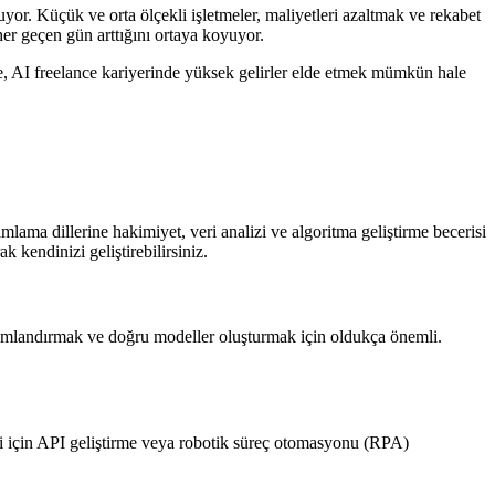
uyor. Küçük ve orta ölçekli işletmeler, maliyetleri azaltmak ve rekabet
er geçen gün arttığını ortaya koyuyor.
nde, AI freelance kariyerinde yüksek gelirler elde etmek mümkün hale
ma dillerine hakimiyet, veri analizi ve algoritma geliştirme becerisi
 kendinizi geliştirebilirsiniz.
 anlamlandırmak ve doğru modeller oluşturmak için oldukça önemli.
eri için API geliştirme veya robotik süreç otomasyonu (RPA)