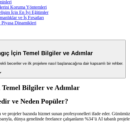
minleri
ilerini Koruma Yöntemleri
lişim İçin En İyi Eğitimler
nlıklar ve İş Fırsatları
 Piyasa Dinamikleri
gıç İçin Temel Bilgiler ve Adımlar
li beceriler ve ilk projelere nasıl başlanacağına dair kapsamlı bir rehber.
n Temel Bilgiler ve Adımlar
edir ve Neden Popüler?
n ve projeler bazında hizmet sunan profesyonelleri ifade eder. Günümüzd
itibarıyla, dünya genelinde freelance çalışanların %34’ü AI tabanlı proj