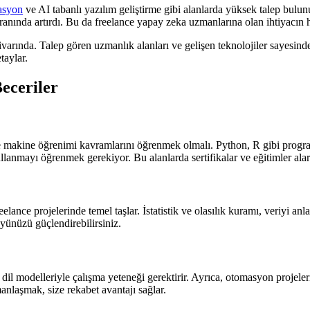
asyon
ve AI tabanlı yazılım geliştirme gibi alanlarda yüksek talep bulun
anında artırdı. Bu da freelance yapay zeka uzmanlarına olan ihtiyacın h
civarında. Talep gören uzmanlık alanları ve gelişen teknolojiler sayesi
taylar.
Beceriler
 makine öğrenimi kavramlarını öğrenmek olmalı. Python, R gibi programla
anmayı öğrenmek gerekiyor. Bu alanlarda sertifikalar ve eğitimler alarak
eelance projelerinde temel taşlar. İstatistik ve olasılık kuramı, veriyi
öyünüzü güçlendirebilirsiniz.
dil modelleriyle çalışma yeteneği gerektirir. Ayrıca, otomasyon projel
anlaşmak, size rekabet avantajı sağlar.