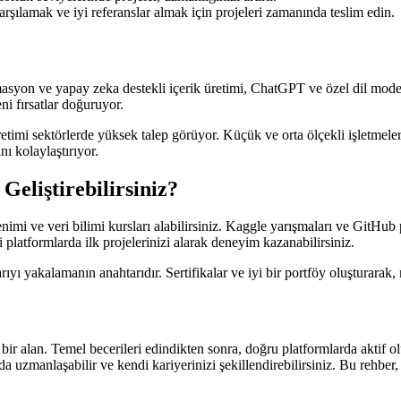
arşılamak ve iyi referanslar almak için projeleri zamanında teslim edin.
masyon ve yapay zeka destekli içerik üretimi, ChatGPT ve özel dil model
ni fırsatlar doğuruyor.
retimi sektörlerde yüksek talep görüyor. Küçük ve orta ölçekli işletmele
ı kolaylaştırıyor.
eliştirebilirsiniz?
mi ve veri bilimi kursları alabilirsiniz. Kaggle yarışmaları ve GitHub
 platformlarda ilk projelerinizi alarak deneyim kazanabilirsiniz.
ı yakalamanın anahtarıdır. Sertifikalar ve iyi bir portföy oluşturarak, 
bir alan. Temel becerileri edindikten sonra, doğru platformlarda aktif 
da uzmanlaşabilir ve kendi kariyerinizi şekillendirebilirsiniz. Bu rehber,