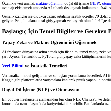
Özellikle veri analizi,
makine öğrenimi
, doğal dil işleme (
NLP
),
otom
avantajı elde etmek amacıyla AI tabanlı dış kaynak kullanımını %41 or
Genel kazançlar ise oldukça cazip; ortalama saatlik ücretler 70 dolar 
geliyor. Peki, bu alana nasıl giriş yapmalı ve başarılı olunabilir? İşte de
Başlangıç İçin Temel Bilgiler ve Gereken 
Yapay Zeka ve Makine Öğrenimini Öğrenmek
AI freelance dünyasına adım atmak için ilk adım, temel yapay zeka ve
şart. Ayrıca, TensorFlow, PyTorch gibi yapay zeka kütüphanelerini kull
Veri Bilimi
ve İstatistik Temelleri
Veri analizi, model geliştirme ve sonuçları yorumlama becerileri, AI fr
Kaggle gibi platformlarda yarışmalara katılarak pratik yapabilir, portf
Doğal Dil İşleme (NLP) ve Otomasyon
En popüler freelance iş alanlarından biri olan NLP, ChatGPT ve diğer 
konusunda uzmanlaşmak da kariyerinizi ilerletebilir. Bu alanlarda uzm