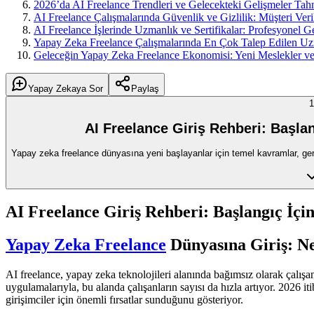
2026’da AI Freelance Trendleri ve Gelecekteki Gelişmeler Tah
AI Freelance Çalışmalarında Güvenlik ve Gizlilik: Müşteri Ver
AI Freelance İşlerinde Uzmanlık ve Sertifikalar: Profesyonel Ge
Yapay Zeka Freelance Çalışmalarında En Çok Talep Edilen Uzma
Geleceğin Yapay Zeka Freelance Ekonomisi: Yeni Meslekler ve
Yapay Zekaya Sor
Paylaş
1
AI Freelance Giriş Rehberi: Başlan
Yapay zeka freelance dünyasına yeni başlayanlar için temel kavramlar, gerek
AI Freelance Giriş Rehberi: Başlangıç İçi
Yapay Zeka Freelance
Dünyasına Giriş: N
AI freelance, yapay zeka teknolojileri alanında bağımsız olarak çalışa
uygulamalarıyla, bu alanda çalışanların sayısı da hızla artıyor. 2026 
girişimciler için önemli fırsatlar sunduğunu gösteriyor.