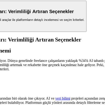
arı: Verimliliği Artıran Seçenekler
araçlar ile platformların detaylı incelemesi ve seçim kriterleri.
rı: Verimliliği Artıran Seçenekler
önemi
r. Dünya genelinde freelance çalışanların yaklaşık %34'ü AI tabanlı pro
imliliği artırmak ve rekabette öne geçmek kaçınılmaz hale geliyor. Peki, AI
erleri.
rından biri olarak öne çıkıyor. AI ve
veri bilimi
projeleri açısından zen
eleri bulabiliyor. Platformun güçlü yönleri arasında detaylı filtreleme