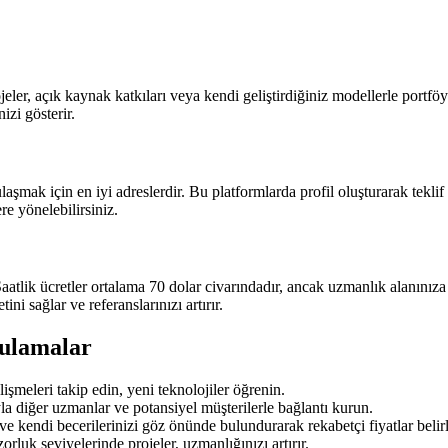
ojeler, açık kaynak katkıları veya kendi geliştirdiğiniz modellerle portf
izi gösterir.
laşmak için en iyi adreslerdir. Bu platformlarda profil oluşturarak tekl
e yönelebilirsiniz.
atlik ücretler ortalama 70 dolar civarındadır, ancak uzmanlık alanınıza g
ni sağlar ve referanslarınızı artırır.
gulamalar
şmeleri takip edin, yeni teknolojiler öğrenin.
yla diğer uzmanlar ve potansiyel müşterilerle bağlantı kurun.
ve kendi becerilerinizi göz önünde bulundurarak rekabetçi fiyatlar belir
zorluk seviyelerinde projeler, uzmanlığınızı artırır.