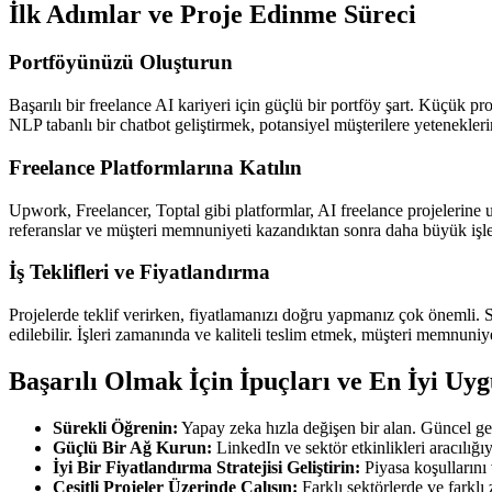
İlk Adımlar ve Proje Edinme Süreci
Portföyünüzü Oluşturun
Başarılı bir freelance AI kariyeri için güçlü bir portföy şart. Küçük pr
NLP tabanlı bir chatbot geliştirmek, potansiyel müşterilere yeteneklerin
Freelance Platformlarına Katılın
Upwork, Freelancer, Toptal gibi platformlar, AI freelance projelerine u
referanslar ve müşteri memnuniyeti kazandıktan sonra daha büyük işler
İş Teklifleri ve Fiyatlandırma
Projelerde teklif verirken, fiyatlamanızı doğru yapmanız çok önemli. Sa
edilebilir. İşleri zamanında ve kaliteli teslim etmek, müşteri memnuniyeti
Başarılı Olmak İçin İpuçları ve En İyi Uy
Sürekli Öğrenin:
Yapay zeka hızla değişen bir alan. Güncel geli
Güçlü Bir Ağ Kurun:
LinkedIn ve sektör etkinlikleri aracılığı
İyi Bir Fiyatlandırma Stratejisi Geliştirin:
Piyasa koşullarını 
Çeşitli Projeler Üzerinde Çalışın:
Farklı sektörlerde ve farklı 