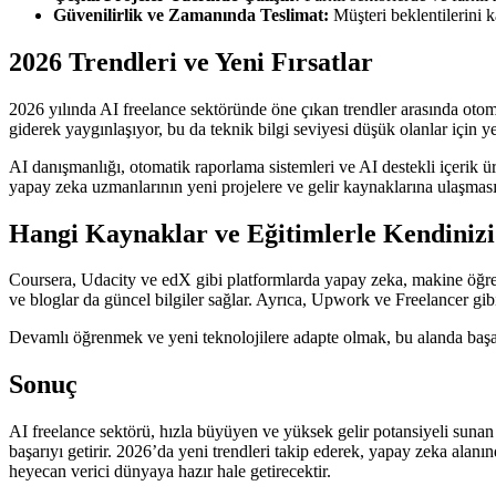
Güvenilirlik ve Zamanında Teslimat:
Müşteri beklentilerini k
2026 Trendleri ve Yeni Fırsatlar
2026 yılında AI freelance sektöründe öne çıkan trendler arasında oto
giderek yaygınlaşıyor, bu da teknik bilgi seviyesi düşük olanlar için ye
AI danışmanlığı, otomatik raporlama sistemleri ve AI destekli içerik ü
yapay zeka uzmanlarının yeni projelere ve gelir kaynaklarına ulaşmasın
Hangi Kaynaklar ve Eğitimlerle Kendinizi G
Coursera, Udacity ve edX gibi platformlarda yapay zeka, makine öğreni
ve bloglar da güncel bilgiler sağlar. Ayrıca, Upwork ve Freelancer gibi
Devamlı öğrenmek ve yeni teknolojilere adapte olmak, bu alanda başarıy
Sonuç
AI freelance sektörü, hızla büyüyen ve yüksek gelir potansiyeli sunan 
başarıyı getirir. 2026’da yeni trendleri takip ederek, yapay zeka alanın
heyecan verici dünyaya hazır hale getirecektir.