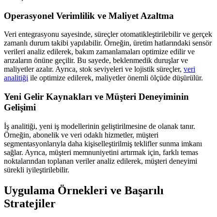
Operasyonel Verimlilik ve Maliyet Azaltma
Veri entegrasyonu sayesinde, süreçler otomatikleştirilebilir ve gerçek
zamanlı durum takibi yapılabilir. Örneğin, üretim hatlarındaki sensör
verileri analiz edilerek, bakım zamanlamaları optimize edilir ve
arızaların önüne geçilir. Bu sayede, beklenmedik duruşlar ve
maliyetler azalır. Ayrıca, stok seviyeleri ve lojistik süreçler,
veri
analitiği
ile optimize edilerek, maliyetler önemli ölçüde düşürülür.
Yeni Gelir Kaynakları ve Müşteri Deneyiminin
Gelişimi
İş analitiği, yeni iş modellerinin geliştirilmesine de olanak tanır.
Örneğin, abonelik ve veri odaklı hizmetler, müşteri
segmentasyonlarıyla daha kişiselleştirilmiş teklifler sunma imkanı
sağlar. Ayrıca, müşteri memnuniyetini artırmak için, farklı temas
noktalarından toplanan veriler analiz edilerek, müşteri deneyimi
sürekli iyileştirilebilir.
Uygulama Örnekleri ve Başarılı
Stratejiler