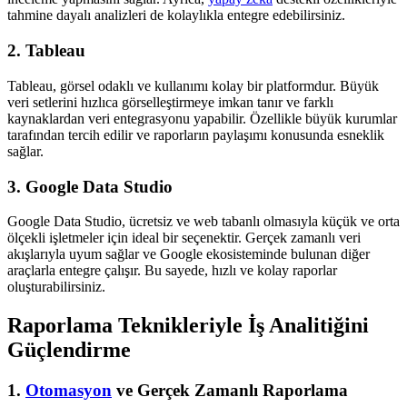
tahmine dayalı analizleri de kolaylıkla entegre edebilirsiniz.
2. Tableau
Tableau, görsel odaklı ve kullanımı kolay bir platformdur. Büyük
veri setlerini hızlıca görselleştirmeye imkan tanır ve farklı
kaynaklardan veri entegrasyonu yapabilir. Özellikle büyük kurumlar
tarafından tercih edilir ve raporların paylaşımı konusunda esneklik
sağlar.
3. Google Data Studio
Google Data Studio, ücretsiz ve web tabanlı olmasıyla küçük ve orta
ölçekli işletmeler için ideal bir seçenektir. Gerçek zamanlı veri
akışlarıyla uyum sağlar ve Google ekosisteminde bulunan diğer
araçlarla entegre çalışır. Bu sayede, hızlı ve kolay raporlar
oluşturabilirsiniz.
Raporlama Teknikleriyle İş Analitiğini
Güçlendirme
1.
Otomasyon
ve Gerçek Zamanlı Raporlama