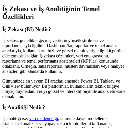
İş Zekası ve İş Analitiğinin Temel
Özellikleri
İş Zekası (BI) Nedir?
İş zekası, genellikle geçmiş verilerin görselleştirilmesi ve
raporlanmasıyla ilgilidir. Dashboard’lar, raporlar ve temel analiz
araçlarıyla, kullanıcıların hızlı ve görsel olarak veriyle ilgili içgörüler
elde etmesini sağlar. İş zekası çözümleri, veri entegrasyonu,
raporlama ve temel performans göstergeleri (KPI’lar) konusunda
odaklanır. Örneğin, satış raporları, müşteri davranışları veya maliyet
analizleri gibi alanlarda kullanılır.
Günümüzde en yaygın BI araçları arasında Power BI, Tableau ve
QlikView bulunuyor. Bu platformlar, kullanıcıların teknik bilgiye
ihtiyaç duymadan, veriyi görsel ve interaktif biçimde analiz etmesine
olanak tanır.
İş Analitiği Nedir?
İş analitiği ise,
veri madenciliği
, tahmine dayalı modelleme,
istatistiksel analizler ve yapay zeka teknolojilerini kullanarak,