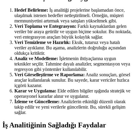
Hedef Belirleme:
İş analitiği projelerine başlamadan önce,
ulaşılmak istenen hedefler netleştirilmeli. Örneğin, müşteri
memnuniyetini artırmak veya satışları yükseltmek gibi.
Veri Toplama ve Entegrasyon:
Farklı kaynaklardan gelen
veriler bir araya getirilir ve uygun biçime sokulur. Bu noktada,
veri entegrasyon araçları büyük kolaylık sağlar.
Veri Temizleme ve Hazırlık:
Eksik, tutarsız veya hatalı
veriler ayıklanır. Bu aşama, analizlerin doğruluğu açısından
oldukça kritiktir.
Analiz ve Modelleme:
İşletmenin ihtiyaçlarına uygun
teknikler seçilir. Tahmine dayalı analizler, segmentasyon veya
regresyon gibi yöntemler kullanılabilir.
Veri Görselleştirme ve Raporlama:
Analiz sonuçları, görsel
araçlar kullanılarak sunulur. Bu sayede, karar vericiler hızlıca
içgörü kazanır.
Karar ve Uygulama:
Elde edilen bilgiler ışığında stratejik ve
operasyonel kararlar alınır ve uygulanır.
İzleme ve Güncelleme:
Analizlerin etkinliği düzenli olarak
takip edilir ve yeni verilerle güncellenir. Bu, sürekli gelişim
sağlar.
İş Analitiğinin Sağladığı Faydalar