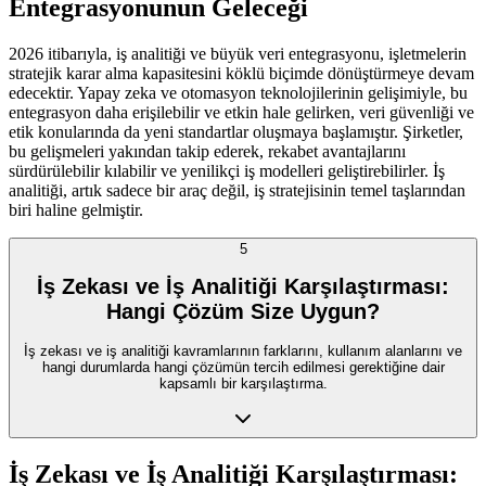
Entegrasyonunun Geleceği
2026 itibarıyla, iş analitiği ve büyük veri entegrasyonu, işletmelerin
stratejik karar alma kapasitesini köklü biçimde dönüştürmeye devam
edecektir. Yapay zeka ve otomasyon teknolojilerinin gelişimiyle, bu
entegrasyon daha erişilebilir ve etkin hale gelirken, veri güvenliği ve
etik konularında da yeni standartlar oluşmaya başlamıştır. Şirketler,
bu gelişmeleri yakından takip ederek, rekabet avantajlarını
sürdürülebilir kılabilir ve yenilikçi iş modelleri geliştirebilirler. İş
analitiği, artık sadece bir araç değil, iş stratejisinin temel taşlarından
biri haline gelmiştir.
5
İş Zekası ve İş Analitiği Karşılaştırması:
Hangi Çözüm Size Uygun?
İş zekası ve iş analitiği kavramlarının farklarını, kullanım alanlarını ve
hangi durumlarda hangi çözümün tercih edilmesi gerektiğine dair
kapsamlı bir karşılaştırma.
İş Zekası ve İş Analitiği Karşılaştırması: