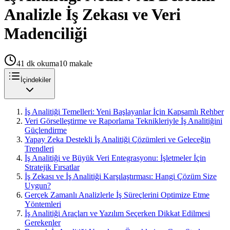
Analizle İş Zekası ve Veri
Madenciliği
41
dk okuma
10
makale
İçindekiler
İş Analitiği Temelleri: Yeni Başlayanlar İçin Kapsamlı Rehber
Veri Görselleştirme ve Raporlama Teknikleriyle İş Analitiğini
Güçlendirme
Yapay Zeka Destekli İş Analitiği Çözümleri ve Geleceğin
Trendleri
İş Analitiği ve Büyük Veri Entegrasyonu: İşletmeler İçin
Stratejik Fırsatlar
İş Zekası ve İş Analitiği Karşılaştırması: Hangi Çözüm Size
Uygun?
Gerçek Zamanlı Analizlerle İş Süreçlerini Optimize Etme
Yöntemleri
İş Analitiği Araçları ve Yazılım Seçerken Dikkat Edilmesi
Gerekenler