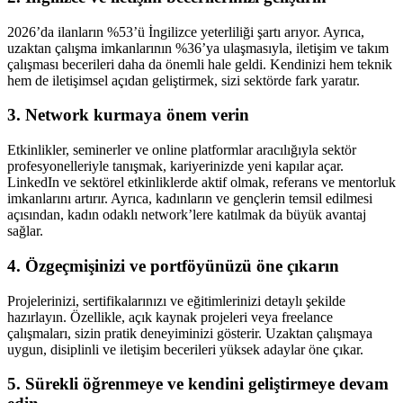
2026’da ilanların %53’ü İngilizce yeterliliği şartı arıyor. Ayrıca,
uzaktan çalışma imkanlarının %36’ya ulaşmasıyla, iletişim ve takım
çalışması becerileri daha da önemli hale geldi. Kendinizi hem teknik
hem de iletişimsel açıdan geliştirmek, sizi sektörde fark yaratır.
3. Network kurmaya önem verin
Etkinlikler, seminerler ve online platformlar aracılığıyla sektör
profesyonelleriyle tanışmak, kariyerinizde yeni kapılar açar.
LinkedIn ve sektörel etkinliklerde aktif olmak, referans ve mentorluk
imkanlarını artırır. Ayrıca, kadınların ve gençlerin temsil edilmesi
açısından, kadın odaklı network’lere katılmak da büyük avantaj
sağlar.
4. Özgeçmişinizi ve portföyünüzü öne çıkarın
Projelerinizi, sertifikalarınızı ve eğitimlerinizi detaylı şekilde
hazırlayın. Özellikle, açık kaynak projeleri veya freelance
çalışmaları, sizin pratik deneyiminizi gösterir. Uzaktan çalışmaya
uygun, disiplinli ve iletişim becerileri yüksek adaylar öne çıkar.
5. Sürekli öğrenmeye ve kendini geliştirmeye devam