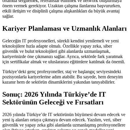
ortamda sergilemek, referanslar edinmek ve network oluşturmaya
önem vermek gerekiyor. Uzaktan çalışma ilanlarına başvururken,
etkili iletişim ve disiplinli çalışma alışkanlıkları da büyük avantaj
sağlar.
Kariyer Planlaması ve Uzmanlık Alanları
Geleceğin IT profesyonelleri, sürekli kendini yenilemeli ve yeni
teknolojilere hızla adapte olmalı. Özellikle yapay zeka, siber
güvenlik ve bulut teknolojileri gibi alanlarda uzmanlaşmak,
kariyerinizde öne çıkmanızı sağlar. Ayrıca, sektörde fark yaratmak
için sertifikalar almak ve uluslararası eğitimlere katılmak da önemli.
Türkiye’deki genç profesyoneller, staj ve başlangıç seviyesindeki
pozisyonlarla kariyerlerine adım atabilir. Bu sayede, hem deneyim
kazanır hem de sektörün dinamiklerini yakından tanıyabilirler.
Sonuç: 2026 Yılında Türkiye’de IT
Sektörünün Geleceği ve Fırsatları
2026 yılında Türkiye’de IT sektörünün büyümesi devam edecek ve
yeni iş alanları ortaya çıkmaya devam edecek. Yazılım, veri, siber
güvenlik ve yapay zeka gibi alanlarda uzmanlaşmış profesyonellere