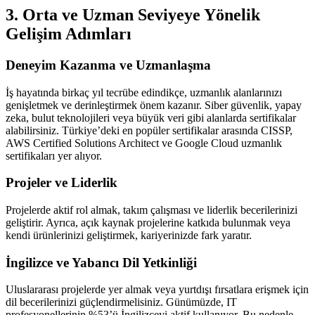
3. Orta ve Uzman Seviyeye Yönelik
Gelişim Adımları
Deneyim Kazanma ve Uzmanlaşma
İş hayatında birkaç yıl tecrübe edindikçe, uzmanlık alanlarınızı
genişletmek ve derinleştirmek önem kazanır. Siber güvenlik, yapay
zeka, bulut teknolojileri veya büyük veri gibi alanlarda sertifikalar
alabilirsiniz. Türkiye’deki en popüler sertifikalar arasında CISSP,
AWS Certified Solutions Architect ve Google Cloud uzmanlık
sertifikaları yer alıyor.
Projeler ve Liderlik
Projelerde aktif rol almak, takım çalışması ve liderlik becerilerinizi
geliştirir. Ayrıca, açık kaynak projelerine katkıda bulunmak veya
kendi ürünlerinizi geliştirmek, kariyerinizde fark yaratır.
İngilizce ve Yabancı Dil Yetkinliği
Uluslararası projelerde yer almak veya yurtdışı fırsatlara erişmek için
dil becerilerinizi güçlendirmelisiniz. Günümüzde, IT
profesyonellerinin %53’ü İngilizceyi aktif kullanıyor. Bu nedenle,