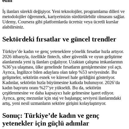
edin
İş ilanları sürekli değişiyor. Yeni teknolojiler, programlama dilleri ve
metodolojiler öğrenmek, kariyerinizin sürdürülebilir olmasını sağlar.
Udemy, Coursera gibi platformlarda ücretsiz veya ücretli kurslar
alabilirsiniz.
Sektördeki fırsatlar ve güncel trendler
Türkiye’de kadın ve genç yeteneklere yönelik fırsatlar hızla artıyor.
2026 itibarıyla, özellikle fintech, siber güvenlik ve oyun geliştirme
alanlarında yeni iş ilanları çoğalıyor. Uzaktan çalışma imkanlarının
%36’ya ulaşması, ülke genelinde fırsatların genişlemesine yol açtı.
Ayrıca, İngilizce bilen adaylara olan talep %53 seviyesinde. Bu
gelişmeler, sektörün esnek ve küresel hale geldiğini gösteriyor.
Kadınlar, sektörün hızla büyümesine katkıda bulunuyor. 2026’da
kadın başvuru oranı %27’ye yükseldi. Bu da, sektörün
çeşitlenmesine ve daha kapsayıcı hale gelmesine işaret ediyor.
Ayrıca, genç mezunlar için staj ve başlangıç seviyesi ilanlarındaki
artış, yeni nesil uzmanların sektöre girişini kolaylaştırıyor.
Sonuç: Türkiye’de kadın ve genç
yetenekler için güçlü adımlar