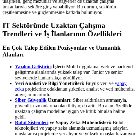
ulaşırken, genç mezunlar ve stajyerler de uzaktan çalışma
imkanlarıyla sektöre giriş yapabiliyor. Bu durum, sektörün
çeşitlenmesine ve güçlenmesine katkıda bulunuyor.
IT Sektöründe Uzaktan Çalışma
Trendleri ve İş İlanlarının Özellikleri
En Çok Talep Edilen Pozisyonlar ve Uzmanlık
Alanları
Yazılım Geliştirici
İşleri:
Mobil uygulama, web ve backend
geliştirme alanlarında yüksek talep var. Junior ve senior
seviyelerde ilanlar sıkça görülüyor.
Veri Analisti ve Bilgi Yöneticileri:
Büyük veri ve
yapay
zeka
projelerine odaklanan şirketler, analist ve veri mühendisi
arayışlarını artırdı.
Siber Güvenlik
Uzmanları:
Siber saldırıların artmasıyla,
güvenlik uzmanlarına olan ihtiyaç da arttı. Bu alan, özellikle
uzaktan çalışma modeline uygun ve kritik bir alan haline
geldi.
Bulut Sistemleri
ve Yapay Zeka Mühendisleri:
Bulut
teknolojileri ve yapay zeka alanında uzmanlaşmış adaylar,
uluslararası projelerde yer alıyor ve yüksek maaşlar kazanıyor.