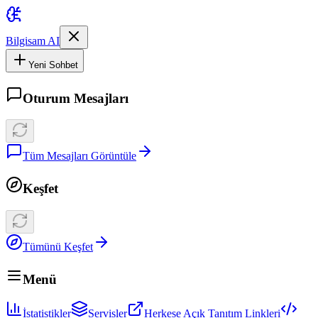
Bilgisam AI
Yeni Sohbet
Oturum Mesajları
Tüm Mesajları Görüntüle
Keşfet
Tümünü Keşfet
Menü
İstatistikler
Servisler
Herkese Açık Tanıtım Linkleri