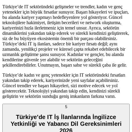
Türkiye’de IT sektöründeki gelişmeler ve trendler, kadın ve genç
yetenekler için büyük fırsatlar sunuyor. Başarı hikayeleri ve ipuçları,
bu alanda kariyer yapmayı hedefleyenlere yol gösteriyor. Güncel
teknolojilere hakimiyet, iletişim becerileri ve network oluşturma,
kariyerinizi hızla ilerletmeniz için temel unsur. Ayrıca, sektörün
dinamiklerini yakından takip ederek ve sürekli kendinizi geliştirerek,
siz de bu büyüyen ekosistemin önemli bir parçası olabilirsiniz.
Türkiye’deki IT iş ilanları, sadece bir kariyer fırsatı değil; aynı
zamanda, yenilikçi projeler ve küresel çapta rekabet edebilecek bir
uzmanlık geliştirme şansı sunuyor. Kadınlar ve gençler, bu alanda
kendilerine güvenle yer alabilir ve sektörün geleceğini
şekillendirebilirler. Unutmayın, başarı sabır ve sürekli çaba ile gelir.
Türkiye’de kadın ve genç yetenekler için IT sektöründeki fırsatları
yakından takip ederek, kariyerinizde yeni sayfalar açabilirsiniz.
Güncel trendler ve başarı hikayeleri, sizi motive edecek ve yol
gösterecektir. Teknolojiyi yakından takip edin, kendinizi sürekli
geliştirin ve sektörün sunduğu geniş imkanların farkına varın.
5
Türkiye’de IT İş İlanlarında İngilizce
Yetkinliği ve Yabancı Dil Gereksinimleri
2026