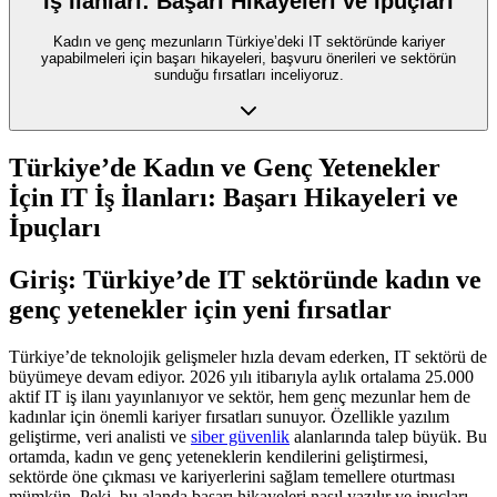
İş İlanları: Başarı Hikayeleri ve İpuçları
Kadın ve genç mezunların Türkiye’deki IT sektöründe kariyer
yapabilmeleri için başarı hikayeleri, başvuru önerileri ve sektörün
sunduğu fırsatları inceliyoruz.
Türkiye’de Kadın ve Genç Yetenekler
İçin IT İş İlanları: Başarı Hikayeleri ve
İpuçları
Giriş: Türkiye’de IT sektöründe kadın ve
genç yetenekler için yeni fırsatlar
Türkiye’de teknolojik gelişmeler hızla devam ederken, IT sektörü de
büyümeye devam ediyor. 2026 yılı itibarıyla aylık ortalama 25.000
aktif IT iş ilanı yayınlanıyor ve sektör, hem genç mezunlar hem de
kadınlar için önemli kariyer fırsatları sunuyor. Özellikle yazılım
geliştirme, veri analisti ve
siber güvenlik
alanlarında talep büyük. Bu
ortamda, kadın ve genç yeteneklerin kendilerini geliştirmesi,
sektörde öne çıkması ve kariyerlerini sağlam temellere oturtması
mümkün. Peki, bu alanda başarı hikayeleri nasıl yazılır ve ipuçları