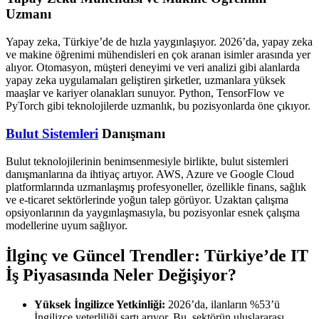
Uzmanı
Yapay zeka, Türkiye’de de hızla yaygınlaşıyor. 2026’da, yapay zeka
ve makine öğrenimi mühendisleri en çok aranan isimler arasında yer
alıyor. Otomasyon, müşteri deneyimi ve veri analizi gibi alanlarda
yapay zeka uygulamaları geliştiren şirketler, uzmanlara yüksek
maaşlar ve kariyer olanakları sunuyor. Python, TensorFlow ve
PyTorch gibi teknolojilerde uzmanlık, bu pozisyonlarda öne çıkıyor.
Bulut Sistemleri
Danışmanı
Bulut teknolojilerinin benimsenmesiyle birlikte, bulut sistemleri
danışmanlarına da ihtiyaç artıyor. AWS, Azure ve Google Cloud
platformlarında uzmanlaşmış profesyoneller, özellikle finans, sağlık
ve e-ticaret sektörlerinde yoğun talep görüyor. Uzaktan çalışma
opsiyonlarının da yaygınlaşmasıyla, bu pozisyonlar esnek çalışma
modellerine uyum sağlıyor.
İlginç ve Güncel Trendler: Türkiye’de IT
İş Piyasasında Neler Değişiyor?
Yüksek İngilizce Yetkinliği:
2026’da, ilanların %53’ü
İngilizce yeterliliği şartı arıyor. Bu, sektörün uluslararası