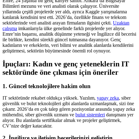
Emre, 24 yaşında bir genç kariyer sahibi. Ankara’da Bilgisayar
Bilimleri mezunu ve veri analisti olarak çalışıyor. Üniversite
yıllarında çeşitli projelerde yer aldı, ayrıca Kaggle yarışmalarına
katılarak kendisini test etti. 2026’da, özellikle finans ve telekom
sektörlerinde veri analisti arayan firmaların ilgisini çekti.
Uzaktan
çalışma
imkanlarıyla ülke genelinde farklı projelerde yer alıyor.
Emre’nin başarısı, analitik düşünme yeteneği ve İngilizce dil becerisi
ile birlikte, kendini sürekli güncel tutmasına dayanıyor. Genç
kadınların ve erkeklerin, veri bilimi ve analitik alanlarda kendilerini
geliştirmesi, sektörün büyümesinde önemli rol oynuyor.
İpuçları: Kadın ve genç yeteneklerin IT
sektöründe öne çıkması için öneriler
1. Güncel teknolojilere hakim olun
IT sektöründe rekabet oldukça yüksek. Yazılım,
yapay zeka
, siber
güvenlik ve bulut teknolojileri gibi alanlarda uzmanlaşmak, sizi öne
çıkarır. 2026’da en çok talep gören pozisyonlar arasında yapay zeka
mühendisi, siber güvenlik uzmanı ve
bulut sistemleri
danışmanı yer
alıyor. Bu alanlarda sertifikalar almak ve projeler geliştirmek,
CV’nize değer katacaktır.
2. İngilizce ve iletişim becerilerinizi geliştirin