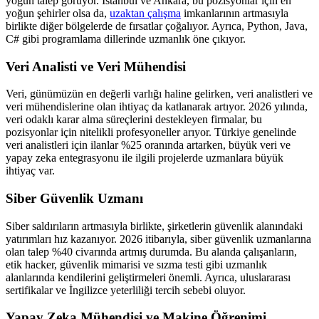
yoğun talep görüyor. İstanbul ve Ankara, bu pozisyonlar için en
yoğun şehirler olsa da,
uzaktan çalışma
imkanlarının artmasıyla
birlikte diğer bölgelerde de fırsatlar çoğalıyor. Ayrıca, Python, Java,
C# gibi programlama dillerinde uzmanlık öne çıkıyor.
Veri Analisti ve Veri Mühendisi
Veri, günümüzün en değerli varlığı haline gelirken, veri analistleri ve
veri mühendislerine olan ihtiyaç da katlanarak artıyor. 2026 yılında,
veri odaklı karar alma süreçlerini destekleyen firmalar, bu
pozisyonlar için nitelikli profesyoneller arıyor. Türkiye genelinde
veri analistleri için ilanlar %25 oranında artarken, büyük veri ve
yapay zeka entegrasyonu ile ilgili projelerde uzmanlara büyük
ihtiyaç var.
Siber Güvenlik Uzmanı
Siber saldırıların artmasıyla birlikte, şirketlerin güvenlik alanındaki
yatırımları hız kazanıyor. 2026 itibarıyla, siber güvenlik uzmanlarına
olan talep %40 civarında artmış durumda. Bu alanda çalışanların,
etik hacker, güvenlik mimarisi ve sızma testi gibi uzmanlık
alanlarında kendilerini geliştirmeleri önemli. Ayrıca, uluslararası
sertifikalar ve İngilizce yeterliliği tercih sebebi oluyor.
Yapay Zeka Mühendisi ve Makine Öğrenimi