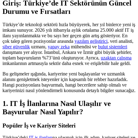
Giriş: Türkiye’de IT Sektörünün Güncel
Durumu ve Fırsatları
Türkiye’de teknoloji sektörü hızla büyüyerek, her yıl binlerce yeni iş
imkanı sunuyor. 2026 yılı itibarıyla aylık ortalama 25.000 aktif IT iş
ilanı yayınlanmakta ve bu sayı her geçen gün artış gösteriyor. En
çok talep gören pozisyonlar arasında
yazılım geliştirici
, veri analisti,
siber güvenlik
uzmanı,
yapay zeka
mühendisi ve
bulut sistemleri
danışmanı yer alıyor. İstanbul, Ankara ve İzmir gibi büyük şehirler,
toplam başvuruların %73’ünü oluşturuyor. Ayrıca,
uzaktan çalışma
imkanlarının artmasıyla sektör daha esnek ve erişilebilir hale geldi.
Bu gelişmeler ışığında, kariyerine yeni başlayanlar ve uzmanlık
alanını genişletmek isteyenler için kapsamlı bir rehber hazırladık.
Hangi pozisyonlara başvurmalı, hangi becerilere sahip olmalı ve
kariyerinizi nasıl yönlendirmeli konusunda detaylı bilgiler sunacağız.
1. IT İş İlanlarına Nasıl Ulaşılır ve
Başvurular Nasıl Yapılır?
Popüler İş ve Kariyer Siteleri
Türkiye’deki
IT iş ilanları
na ulaşmak için ilk adım, kariyer siteleri ve