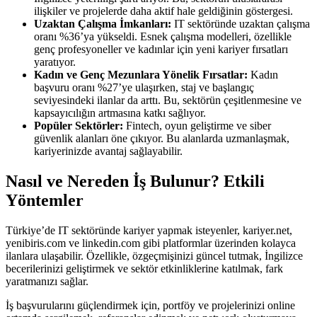
ilişkiler ve projelerde daha aktif hale geldiğinin göstergesi.
Uzaktan Çalışma İmkanları:
IT sektöründe uzaktan çalışma
oranı %36’ya yükseldi. Esnek çalışma modelleri, özellikle
genç profesyoneller ve kadınlar için yeni kariyer fırsatları
yaratıyor.
Kadın ve Genç Mezunlara Yönelik Fırsatlar:
Kadın
başvuru oranı %27’ye ulaşırken, staj ve başlangıç
seviyesindeki ilanlar da arttı. Bu, sektörün çeşitlenmesine ve
kapsayıcılığın artmasına katkı sağlıyor.
Popüler Sektörler:
Fintech, oyun geliştirme ve siber
güvenlik alanları öne çıkıyor. Bu alanlarda uzmanlaşmak,
kariyerinizde avantaj sağlayabilir.
Nasıl ve Nereden İş Bulunur? Etkili
Yöntemler
Türkiye’de IT sektöründe kariyer yapmak isteyenler, kariyer.net,
yenibiris.com ve linkedin.com gibi platformlar üzerinden kolayca
ilanlara ulaşabilir. Özellikle, özgeçmişinizi güncel tutmak, İngilizce
becerilerinizi geliştirmek ve sektör etkinliklerine katılmak, fark
yaratmanızı sağlar.
İş başvurularını güçlendirmek için, portföy ve projelerinizi online