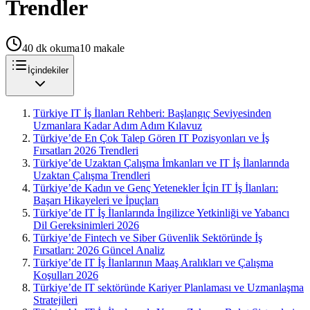
Trendler
40
dk okuma
10
makale
İçindekiler
Türkiye IT İş İlanları Rehberi: Başlangıç Seviyesinden
Uzmanlara Kadar Adım Adım Kılavuz
Türkiye’de En Çok Talep Gören IT Pozisyonları ve İş
Fırsatları 2026 Trendleri
Türkiye’de Uzaktan Çalışma İmkanları ve IT İş İlanlarında
Uzaktan Çalışma Trendleri
Türkiye’de Kadın ve Genç Yetenekler İçin IT İş İlanları:
Başarı Hikayeleri ve İpuçları
Türkiye’de IT İş İlanlarında İngilizce Yetkinliği ve Yabancı
Dil Gereksinimleri 2026
Türkiye’de Fintech ve Siber Güvenlik Sektöründe İş
Fırsatları: 2026 Güncel Analiz
Türkiye’de IT İş İlanlarının Maaş Aralıkları ve Çalışma
Koşulları 2026
Türkiye’de IT sektöründe Kariyer Planlaması ve Uzmanlaşma
Stratejileri