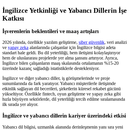
İngilizce Yetkinliği ve Yabancı Dillerin İşe
Katkısı
İşverenlerin beklentileri ve maaş artışları
2026 yılında, özellikle yazılım geliştirme,
siber güvenlik
, veri analizi
ve
yapay zeka
alanlarında çalışanlar için İngilizce bilgisi adeta
standart hale geldi. Bu dil yeterliliği, hem iletişimi kolaylaştırıyor
hem de uluslararası projelerde yer alma şansını artırıyor. Ayrıca,
İngilizce bilen çalışanların maaş skalasında ortalamanın %15-20
üzerinde kazanç sağladığı istatistiklerle destekleniyor.
İngilizce ve diğer yabancı diller, iş görüşmelerinde ve proje
sunumlarında da fark yaratıyor. Yabancı müşterilerle iletişimde
etkinlik sağlayan dil becerileri, şirketlerin küresel rekabet gücünü
yükseltiyor. Özellikle fintech, oyun geliştirme ve yapay zeka gibi
hızla büyüyen sektörlerde, dil yeterliliği tercih edilme sıralamasında
ilk sırada yer alıyor.
İngilizce ve yabancı dillerin kariyer üzerindeki etkisi
Yabancı dil bilgisi, uzmanlık alanında derinleşmenin yanı sıra yeni