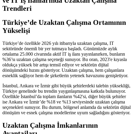
ve IT İş İlanlarında Uzaktan Çalışma
Trendleri
Türkiye’de Uzaktan Çalışma Ortamının
Yükselişi
Türkiye’de özellikle 2026 yılı itibarıyla uzaktan çalışma, IT
sektöründe önemli bir yer tutmaya başladı. Günümüzde aylık
ortalama 25.000 civarında aktif IT iş ilanı yayınlanırken, bunların
%36’sı uzaktan çalışma seçeneği sunuyor. Bu oran, 2023'e kıyasla
oldukça yüksek bir artışı temsil ediyor ve sektörün dijital
dönüşümdeki hızını gösteriyor. Uzaktan çalışma, hem çalışanlara
esneklik sağlıyor hem de şirketlerin yetenek havuzunu genişletiyor.
İstanbul, Ankara ve İzmir gibi büyük şehirlerdeki talebin yüksekliği,
Türkiye genelinde bu trendin yaygınlaşmasına katkıda bulunuyor.
Özellikle İstanbul’da toplam ilanların %42'si, diğer büyük şehirler
ise Ankara ve İzmir’de %18 ve %13 seviyesinde uzaktan çalışma
seçenekleri sunuyor. Bu durum, bölgesel anlamda da sektörün dijital
dönüşüm ve esnek çalışma modellerine uyum sağladığını gösteriyor.
Uzaktan Çalışma İmkanlarının
Avantajları