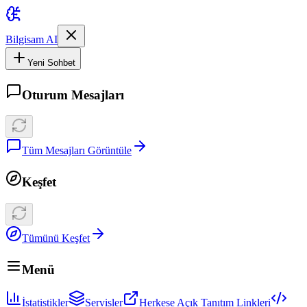
Bilgisam AI
Yeni Sohbet
Oturum Mesajları
Tüm Mesajları Görüntüle
Keşfet
Tümünü Keşfet
Menü
İstatistikler
Servisler
Herkese Açık Tanıtım Linkleri