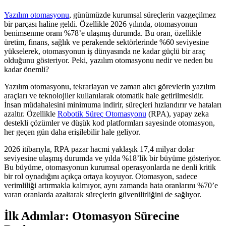
Yazılım otomasyonu
, günümüzde kurumsal süreçlerin vazgeçilmez
bir parçası haline geldi. Özellikle 2026 yılında, otomasyonun
benimsenme oranı %78’e ulaşmış durumda. Bu oran, özellikle
üretim, finans, sağlık ve perakende sektörlerinde %60 seviyesine
yükselerek, otomasyonun iş dünyasında ne kadar güçlü bir araç
olduğunu gösteriyor. Peki, yazılım otomasyonu nedir ve neden bu
kadar önemli?
Yazılım otomasyonu, tekrarlayan ve zaman alıcı görevlerin yazılım
araçları ve teknolojiler kullanılarak otomatik hale getirilmesidir.
İnsan müdahalesini minimuma indirir, süreçleri hızlandırır ve hataları
azaltır. Özellikle
Robotik Süreç Otomasyonu
(RPA), yapay zeka
destekli çözümler ve düşük kod platformları sayesinde otomasyon,
her geçen gün daha erişilebilir hale geliyor.
2026 itibarıyla, RPA pazar hacmi yaklaşık 17,4 milyar dolar
seviyesine ulaşmış durumda ve yılda %18’lik bir büyüme gösteriyor.
Bu büyüme, otomasyonun kurumsal operasyonlarda ne denli kritik
bir rol oynadığını açıkça ortaya koyuyor. Otomasyon, sadece
verimliliği artırmakla kalmıyor, aynı zamanda hata oranlarını %70’e
varan oranlarda azaltarak süreçlerin güvenilirliğini de sağlıyor.
İlk Adımlar: Otomasyon Sürecine