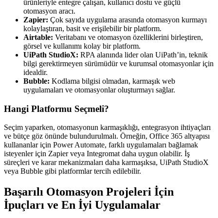
ürünleriyle entegre çalışan, kullanıcı dostu ve güçlü
otomasyon aracı.
Zapier:
Çok sayıda uygulama arasında otomasyon kurmayı
kolaylaştıran, basit ve erişilebilir bir platform.
Airtable:
Veritabanı ve otomasyon özelliklerini birleştiren,
görsel ve kullanımı kolay bir platform.
UiPath StudioX:
RPA alanında lider olan UiPath’in, teknik
bilgi gerektirmeyen sürümüdür ve kurumsal otomasyonlar için
idealdir.
Bubble:
Kodlama bilgisi olmadan, karmaşık web
uygulamaları ve otomasyonlar oluşturmayı sağlar.
Hangi Platformu Seçmeli?
Seçim yaparken, otomasyonun karmaşıklığı, entegrasyon ihtiyaçları
ve bütçe göz önünde bulundurulmalı. Örneğin, Office 365 altyapısı
kullananlar için Power Automate, farklı uygulamaları bağlamak
isteyenler için Zapier veya Integromat daha uygun olabilir. İş
süreçleri ve karar mekanizmaları daha karmaşıksa, UiPath StudioX
veya Bubble gibi platformlar tercih edilebilir.
Başarılı Otomasyon Projeleri İçin
İpuçları ve En İyi Uygulamalar