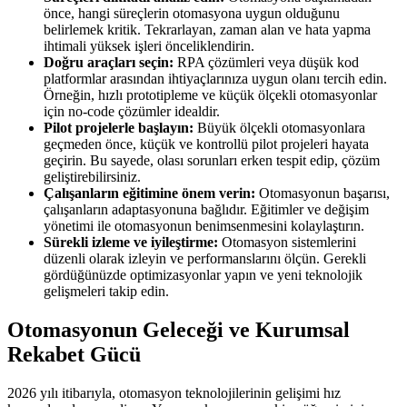
önce, hangi süreçlerin otomasyona uygun olduğunu
belirlemek kritik. Tekrarlayan, zaman alan ve hata yapma
ihtimali yüksek işleri önceliklendirin.
Doğru araçları seçin:
RPA çözümleri veya düşük kod
platformlar arasından ihtiyaçlarınıza uygun olanı tercih edin.
Örneğin, hızlı prototipleme ve küçük ölçekli otomasyonlar
için no-code çözümler idealdir.
Pilot projelerle başlayın:
Büyük ölçekli otomasyonlara
geçmeden önce, küçük ve kontrollü pilot projeleri hayata
geçirin. Bu sayede, olası sorunları erken tespit edip, çözüm
geliştirebilirsiniz.
Çalışanların eğitimine önem verin:
Otomasyonun başarısı,
çalışanların adaptasyonuna bağlıdır. Eğitimler ve değişim
yönetimi ile otomasyonun benimsenmesini kolaylaştırın.
Sürekli izleme ve iyileştirme:
Otomasyon sistemlerini
düzenli olarak izleyin ve performanslarını ölçün. Gerekli
gördüğünüzde optimizasyonlar yapın ve yeni teknolojik
gelişmeleri takip edin.
Otomasyonun Geleceği ve Kurumsal
Rekabet Gücü
2026 yılı itibarıyla, otomasyon teknolojilerinin gelişimi hız