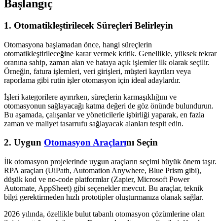
Başlangıç
1. Otomatikleştirilecek Süreçleri Belirleyin
Otomasyona başlamadan önce, hangi süreçlerin
otomatikleştirileceğine karar vermek kritik. Genellikle, yüksek tekrar
oranına sahip, zaman alan ve hataya açık işlemler ilk olarak seçilir.
Örneğin, fatura işlemleri, veri girişleri, müşteri kayıtları veya
raporlama gibi rutin işler otomasyon için ideal adaylardır.
İşleri kategorilere ayırırken, süreçlerin karmaşıklığını ve
otomasyonun sağlayacağı katma değeri de göz önünde bulundurun.
Bu aşamada, çalışanlar ve yöneticilerle işbirliği yaparak, en fazla
zaman ve maliyet tasarrufu sağlayacak alanları tespit edin.
2. Uygun
Otomasyon Araçları
nı Seçin
İlk otomasyon projelerinde uygun araçların seçimi büyük önem taşır.
RPA araçları (UiPath, Automation Anywhere, Blue Prism gibi),
düşük kod ve no-code platformlar (Zapier, Microsoft Power
Automate, AppSheet) gibi seçenekler mevcut. Bu araçlar, teknik
bilgi gerektirmeden hızlı prototipler oluşturmanıza olanak sağlar.
2026 yılında, özellikle bulut tabanlı otomasyon çözümlerine olan