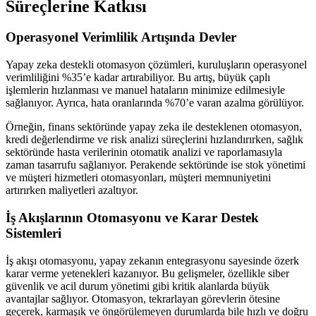
Süreçlerine Katkısı
Operasyonel Verimlilik Artışında Devler
Yapay zeka destekli otomasyon çözümleri, kuruluşların operasyonel
verimliliğini %35’e kadar artırabiliyor. Bu artış, büyük çaplı
işlemlerin hızlanması ve manuel hataların minimize edilmesiyle
sağlanıyor. Ayrıca, hata oranlarında %70’e varan azalma görülüyor.
Örneğin, finans sektöründe yapay zeka ile desteklenen otomasyon,
kredi değerlendirme ve risk analizi süreçlerini hızlandırırken, sağlık
sektöründe hasta verilerinin otomatik analizi ve raporlamasıyla
zaman tasarrufu sağlanıyor. Perakende sektöründe ise stok yönetimi
ve müşteri hizmetleri otomasyonları, müşteri memnuniyetini
artırırken maliyetleri azaltıyor.
İş Akışlarının Otomasyonu ve Karar Destek
Sistemleri
İş akışı otomasyonu, yapay zekanın entegrasyonu sayesinde özerk
karar verme yetenekleri kazanıyor. Bu gelişmeler, özellikle siber
güvenlik ve acil durum yönetimi gibi kritik alanlarda büyük
avantajlar sağlıyor. Otomasyon, tekrarlayan görevlerin ötesine
geçerek, karmaşık ve öngörülemeyen durumlarda bile hızlı ve doğru