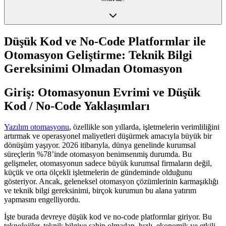
Düşük Kod ve No-Code Platformlar ile
Otomasyon Geliştirme: Teknik Bilgi
Gereksinimi Olmadan Otomasyon
Giriş: Otomasyonun Evrimi ve Düşük
Kod / No-Code Yaklaşımları
Yazılım otomasyonu
, özellikle son yıllarda, işletmelerin verimliliğini
artırmak ve operasyonel maliyetleri düşürmek amacıyla büyük bir
dönüşüm yaşıyor. 2026 itibarıyla, dünya genelinde kurumsal
süreçlerin %78’inde otomasyon benimsenmiş durumda. Bu
gelişmeler, otomasyonun sadece büyük kurumsal firmaların değil,
küçük ve orta ölçekli işletmelerin de gündeminde olduğunu
gösteriyor. Ancak, geleneksel otomasyon çözümlerinin karmaşıklığı
ve teknik bilgi gereksinimi, birçok kurumun bu alana yatırım
yapmasını engelliyordu.
İşte burada devreye düşük kod ve no-code platformlar giriyor. Bu
teknolojiler, teknik bilgiye sahip olmadan, hızlı, ekonomik ve etkili