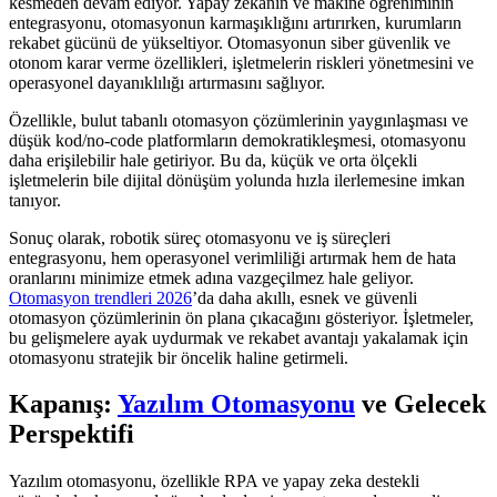
kesmeden devam ediyor. Yapay zekanın ve makine öğreniminin
entegrasyonu, otomasyonun karmaşıklığını artırırken, kurumların
rekabet gücünü de yükseltiyor. Otomasyonun siber güvenlik ve
otonom karar verme özellikleri, işletmelerin riskleri yönetmesini ve
operasyonel dayanıklılığı artırmasını sağlıyor.
Özellikle, bulut tabanlı otomasyon çözümlerinin yaygınlaşması ve
düşük kod/no-code platformların demokratikleşmesi, otomasyonu
daha erişilebilir hale getiriyor. Bu da, küçük ve orta ölçekli
işletmelerin bile dijital dönüşüm yolunda hızla ilerlemesine imkan
tanıyor.
Sonuç olarak, robotik süreç otomasyonu ve iş süreçleri
entegrasyonu, hem operasyonel verimliliği artırmak hem de hata
oranlarını minimize etmek adına vazgeçilmez hale geliyor.
Otomasyon trendleri 2026
’da daha akıllı, esnek ve güvenli
otomasyon çözümlerinin ön plana çıkacağını gösteriyor. İşletmeler,
bu gelişmelere ayak uydurmak ve rekabet avantajı yakalamak için
otomasyonu stratejik bir öncelik haline getirmeli.
Kapanış:
Yazılım Otomasyonu
ve Gelecek
Perspektifi
Yazılım otomasyonu, özellikle RPA ve yapay zeka destekli