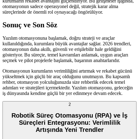
kurumların rekabet avantajını güçlendiriyor. Bu gelişmeler ışığında,
otomasyonun sadece operasyonel değil, stratejik karar alma
süreçlerinde de önemli rol oynayacağı öngörülüyor.
Sonuç ve Son Söz
Yazılım otomasyonuna başlamak, doğru strateji ve araçlar
kullanıldığında, kurumlara büyük avantajlar sağlar. 2026 trendleri,
otomasyonun daha akıllı, güvenli ve erişilebilir hale geldiğini
gösteriyor. Bu süreçte, temel kavramları anlamak, uygun araçları
seçmek ve pilot projelerle başlamak, başarının anahtarlarıdır.
Otomasyonun kurumların verimliliğini artırmak ve rekabet gücünü
yükseltmek için güçlü bir araç olduğunu unutmayın. Bu kapsamlı
rehber, otomasyon yolculuğunuzda size rehberlik edecek temel
adımları ve stratejileri içermektedir. Yazılım otomasyonu, geleceğin
iş dünyasında kendine güçlü bir yer edinmeye devam edecek.
2
Robotik Süreç Otomasyonu (RPA) ve İş
Süreçleri Entegrasyonu: Verimlilik
Artışında Yeni Trendler