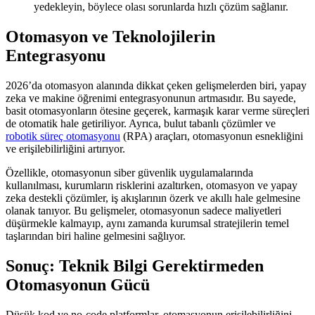
yedekleyin, böylece olası sorunlarda hızlı çözüm sağlanır.
Otomasyon ve Teknolojilerin
Entegrasyonu
2026’da otomasyon alanında dikkat çeken gelişmelerden biri, yapay
zeka ve makine öğrenimi entegrasyonunun artmasıdır. Bu sayede,
basit otomasyonların ötesine geçerek, karmaşık karar verme süreçleri
de otomatik hale getiriliyor. Ayrıca, bulut tabanlı çözümler ve
robotik süreç otomasyonu
(RPA) araçları, otomasyonun esnekliğini
ve erişilebilirliğini artırıyor.
Özellikle, otomasyonun siber güvenlik uygulamalarında
kullanılması, kurumların risklerini azaltırken, otomasyon ve yapay
zeka destekli çözümler, iş akışlarının özerk ve akıllı hale gelmesine
olanak tanıyor. Bu gelişmeler, otomasyonun sadece maliyetleri
düşürmekle kalmayıp, aynı zamanda kurumsal stratejilerin temel
taşlarından biri haline gelmesini sağlıyor.
Sonuç: Teknik Bilgi Gerektirmeden
Otomasyonun Gücü
Düşük kod ve no-code platformlar, otomasyonun erişilebilirliğini