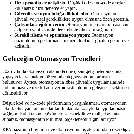
Hızlı prototipler geliştirin:
Düşük kod ve no-code araçlar
kullanarak hızlı denemeler yapın.
Güvenlik ve uyumluluğa dikkat edin:
Otomasyonun
güvenli ve yasal gerekliliklere uygun olmasına özen gösterin.
Çalışanlara eğitim verin:
Otomasyonun başarılı olması için
ekiplerin yeni teknolojilere adapte olmasını sağlayın.
Sürekli izleme ve optimizasyon yapın:
Otomasyon
çözümlerinin performansını düzenli olarak gözden geçirin ve
geliştirin.
Geleceğin Otomasyon Trendleri
2026 yılında otomasyon alanında öne çıkan gelişmeler arasında,
yapay zeka ve makine öğrenimi entegrasyonunun artması
bulunuyor. Ayrıca, otomasyonun siber güvenlik uygulamalarında
kullanılması ve özerk karar verme sistemlerinin gelişmesi, sektörleri
dönüştürüyor.
Düşük kod ve no-code platformların yaygınlaşması, otomasyonun
teknik olmayan kullanıcılar tarafından da kolaylıkla uygulanmasını
sağlıyor. Bulut tabanlı çözümler ise esneklik ve maliyet avantajı
sunarak, otomasyonun kurumsal ölçeklenebilirliğini artırıyor.
RPA pazarının büyümesi ve otomasyonun iş akışlarındaki özerkliği,