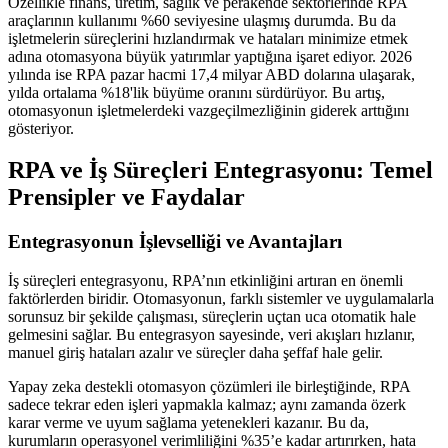
Özellikle finans, üretim, sağlık ve perakende sektörlerinde RPA
araçlarının kullanımı %60 seviyesine ulaşmış durumda. Bu da
işletmelerin süreçlerini hızlandırmak ve hataları minimize etmek
adına otomasyona büyük yatırımlar yaptığına işaret ediyor. 2026
yılında ise RPA pazar hacmi 17,4 milyar ABD dolarına ulaşarak,
yılda ortalama %18'lik büyüme oranını sürdürüyor. Bu artış,
otomasyonun işletmelerdeki vazgeçilmezliğinin giderek arttığını
gösteriyor.
RPA ve İş Süreçleri Entegrasyonu: Temel
Prensipler ve Faydalar
Entegrasyonun İşlevselliği ve Avantajları
İş süreçleri entegrasyonu, RPA’nın etkinliğini artıran en önemli
faktörlerden biridir. Otomasyonun, farklı sistemler ve uygulamalarla
sorunsuz bir şekilde çalışması, süreçlerin uçtan uca otomatik hale
gelmesini sağlar. Bu entegrasyon sayesinde, veri akışları hızlanır,
manuel giriş hataları azalır ve süreçler daha şeffaf hale gelir.
Yapay zeka destekli otomasyon çözümleri ile birleştiğinde, RPA
sadece tekrar eden işleri yapmakla kalmaz; aynı zamanda özerk
karar verme ve uyum sağlama yetenekleri kazanır. Bu da,
kurumların operasyonel verimliliğini %35’e kadar artırırken, hata