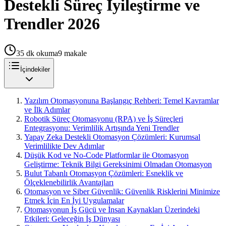
Destekli Süreç İyileştirme ve
Trendler 2026
35
dk okuma
9
makale
İçindekiler
Yazılım Otomasyonuna Başlangıç Rehberi: Temel Kavramlar
ve İlk Adımlar
Robotik Süreç Otomasyonu (RPA) ve İş Süreçleri
Entegrasyonu: Verimlilik Artışında Yeni Trendler
Yapay Zeka Destekli Otomasyon Çözümleri: Kurumsal
Verimlilikte Dev Adımlar
Düşük Kod ve No-Code Platformlar ile Otomasyon
Geliştirme: Teknik Bilgi Gereksinimi Olmadan Otomasyon
Bulut Tabanlı Otomasyon Çözümleri: Esneklik ve
Ölçeklenebilirlik Avantajları
Otomasyon ve Siber Güvenlik: Güvenlik Risklerini Minimize
Etmek İçin En İyi Uygulamalar
Otomasyonun İş Gücü ve İnsan Kaynakları Üzerindeki
Etkileri: Geleceğin İş Dünyası