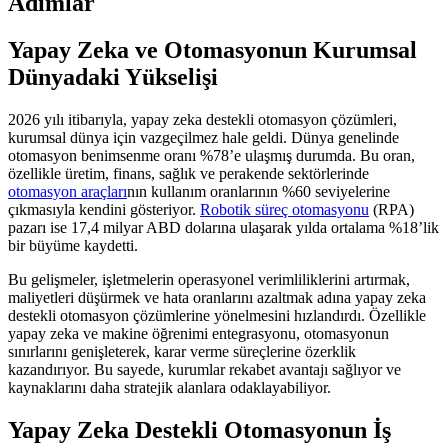
Adımlar
Yapay Zeka ve Otomasyonun Kurumsal
Dünyadaki Yükselişi
2026 yılı itibarıyla, yapay zeka destekli otomasyon çözümleri,
kurumsal dünya için vazgeçilmez hale geldi. Dünya genelinde
otomasyon benimsenme oranı %78’e ulaşmış durumda. Bu oran,
özellikle üretim, finans, sağlık ve perakende sektörlerinde
otomasyon araçları
nın kullanım oranlarının %60 seviyelerine
çıkmasıyla kendini gösteriyor.
Robotik süreç otomasyonu
(RPA)
pazarı ise 17,4 milyar ABD dolarına ulaşarak yılda ortalama %18’lik
bir büyüme kaydetti.
Bu gelişmeler, işletmelerin operasyonel verimliliklerini artırmak,
maliyetleri düşürmek ve hata oranlarını azaltmak adına yapay zeka
destekli otomasyon çözümlerine yönelmesini hızlandırdı. Özellikle
yapay zeka ve makine öğrenimi entegrasyonu, otomasyonun
sınırlarını genişleterek, karar verme süreçlerine özerklik
kazandırıyor. Bu sayede, kurumlar rekabet avantajı sağlıyor ve
kaynaklarını daha stratejik alanlara odaklayabiliyor.
Yapay Zeka Destekli Otomasyonun İş