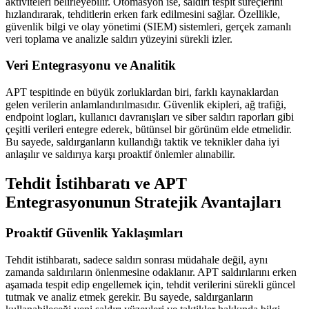
aktiviteleri belirleyebilir. Otomasyon ise, saldırı tespit süreçlerini
hızlandırarak, tehditlerin erken fark edilmesini sağlar. Özellikle,
güvenlik bilgi ve olay yönetimi (SIEM) sistemleri, gerçek zamanlı
veri toplama ve analizle saldırı yüzeyini sürekli izler.
Veri Entegrasyonu ve Analitik
APT tespitinde en büyük zorluklardan biri, farklı kaynaklardan
gelen verilerin anlamlandırılmasıdır. Güvenlik ekipleri, ağ trafiği,
endpoint logları, kullanıcı davranışları ve siber saldırı raporları gibi
çeşitli verileri entegre ederek, bütünsel bir görünüm elde etmelidir.
Bu sayede, saldırganların kullandığı taktik ve teknikler daha iyi
anlaşılır ve saldırıya karşı proaktif önlemler alınabilir.
Tehdit İstihbaratı ve APT
Entegrasyonunun Stratejik Avantajları
Proaktif Güvenlik Yaklaşımları
Tehdit istihbaratı, sadece saldırı sonrası müdahale değil, aynı
zamanda saldırıların önlenmesine odaklanır. APT saldırılarını erken
aşamada tespit edip engellemek için, tehdit verilerini sürekli güncel
tutmak ve analiz etmek gerekir. Bu sayede, saldırganların