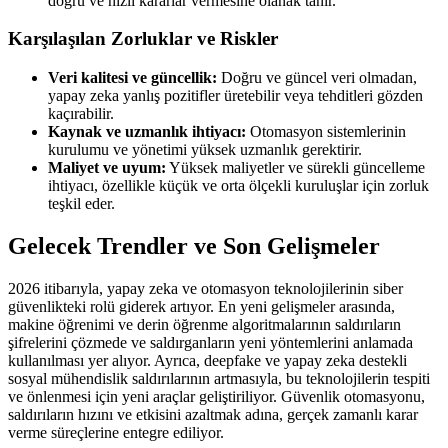
doğru ve hızlı kararlar vermesine olanak tanır.
Karşılaşılan Zorluklar ve Riskler
Veri kalitesi ve güncellik:
Doğru ve güncel veri olmadan,
yapay zeka yanlış pozitifler üretebilir veya tehditleri gözden
kaçırabilir.
Kaynak ve uzmanlık ihtiyacı:
Otomasyon sistemlerinin
kurulumu ve yönetimi yüksek uzmanlık gerektirir.
Maliyet ve uyum:
Yüksek maliyetler ve sürekli güncelleme
ihtiyacı, özellikle küçük ve orta ölçekli kuruluşlar için zorluk
teşkil eder.
Gelecek Trendler ve Son Gelişmeler
2026 itibarıyla, yapay zeka ve otomasyon teknolojilerinin siber
güvenlikteki rolü giderek artıyor. En yeni gelişmeler arasında,
makine öğrenimi ve derin öğrenme algoritmalarının saldırıların
şifrelerini çözmede ve saldırganların yeni yöntemlerini anlamada
kullanılması yer alıyor. Ayrıca, deepfake ve yapay zeka destekli
sosyal mühendislik saldırılarının artmasıyla, bu teknolojilerin tespiti
ve önlenmesi için yeni araçlar geliştiriliyor. Güvenlik otomasyonu,
saldırıların hızını ve etkisini azaltmak adına, gerçek zamanlı karar
verme süreçlerine entegre ediliyor.