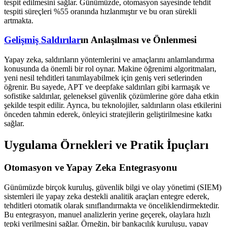
tespit edilmesini sağlar. Günümüzde, otomasyon sayesinde tehdit
tespiti süreçleri %55 oranında hızlanmıştır ve bu oran sürekli
artmakta.
Gelişmiş Saldırılar
ın Anlaşılması ve Önlenmesi
Yapay zeka, saldırıların yöntemlerini ve amaçlarını anlamlandırma
konusunda da önemli bir rol oynar. Makine öğrenimi algoritmaları,
yeni nesil tehditleri tanımlayabilmek için geniş veri setlerinden
öğrenir. Bu sayede, APT ve deepfake saldırıları gibi karmaşık ve
sofistike saldırılar, geleneksel güvenlik çözümlerine göre daha etkin
şekilde tespit edilir. Ayrıca, bu teknolojiler, saldırıların olası etkilerini
önceden tahmin ederek, önleyici stratejilerin geliştirilmesine katkı
sağlar.
Uygulama Örnekleri ve Pratik İpuçları
Otomasyon ve Yapay Zeka Entegrasyonu
Günümüzde birçok kuruluş, güvenlik bilgi ve olay yönetimi (SIEM)
sistemleri ile yapay zeka destekli analitik araçları entegre ederek,
tehditleri otomatik olarak sınıflandırmakta ve önceliklendirmektedir.
Bu entegrasyon, manuel analizlerin yerine geçerek, olaylara hızlı
tepki verilmesini sağlar. Örneğin, bir bankacılık kuruluşu, yapay