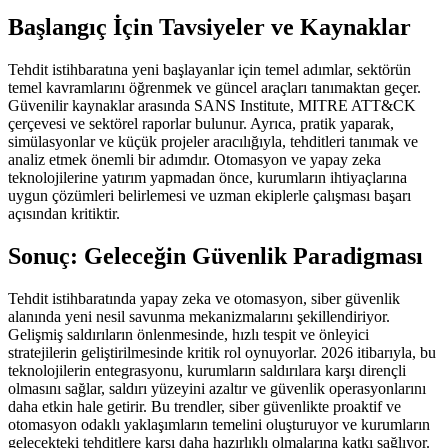
Başlangıç İçin Tavsiyeler ve Kaynaklar
Tehdit istihbaratına yeni başlayanlar için temel adımlar, sektörün
temel kavramlarını öğrenmek ve güncel araçları tanımaktan geçer.
Güvenilir kaynaklar arasında SANS Institute, MITRE ATT&CK
çerçevesi ve sektörel raporlar bulunur. Ayrıca, pratik yaparak,
simülasyonlar ve küçük projeler aracılığıyla, tehditleri tanımak ve
analiz etmek önemli bir adımdır. Otomasyon ve yapay zeka
teknolojilerine yatırım yapmadan önce, kurumların ihtiyaçlarına
uygun çözümleri belirlemesi ve uzman ekiplerle çalışması başarı
açısından kritiktir.
Sonuç: Geleceğin Güvenlik Paradigması
Tehdit istihbaratında yapay zeka ve otomasyon, siber güvenlik
alanında yeni nesil savunma mekanizmalarını şekillendiriyor.
Gelişmiş saldırıların önlenmesinde, hızlı tespit ve önleyici
stratejilerin geliştirilmesinde kritik rol oynuyorlar. 2026 itibarıyla, bu
teknolojilerin entegrasyonu, kurumların saldırılara karşı dirençli
olmasını sağlar, saldırı yüzeyini azaltır ve güvenlik operasyonlarını
daha etkin hale getirir. Bu trendler, siber güvenlikte proaktif ve
otomasyon odaklı yaklaşımların temelini oluşturuyor ve kurumların
gelecekteki tehditlere karşı daha hazırlıklı olmalarına katkı sağlıyor.