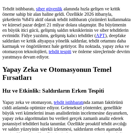
Tehdit istihbaratı,
siber güvenlik
alanında hızla gelişen ve kritik
öneme sahip bir alan haline geldi. Özellikle 2026 itibarıyla,
şirketlerin %84'ü aktif olarak tehdit istihbaratı çözümleri kullanmakta
ve küresel pazar değeri 21 milyar dolara ulaşmıştır. Bu büyümenin
en büyük itici gücü, gelişmiş saldırı tekniklerinin ve siber tehditlerin
evrimidir. Fidye yazılımı, gelişmiş kalıcı tehditler (
APT
), deepfake
saldırıları ve kritik altyapıya yönelik saldırılar, tehdit ortamını daha
karmaşık ve öngörülemez hale getiriyor. Bu noktada, yapay zeka ve
otomasyon teknolojileri,
tehdit tespiti
ve önleme süreçlerinde devrim
yaratmaya devam ediyor.
Yapay Zeka ve Otomasyonun Temel
Fırsatları
Hız ve Etkinlik: Saldırıların Erken Tespiti
Yapay zeka ve otomasyon,
tehdit istihbaratı
nda zaman faktörünü
ciddi anlamda optimize ediyor. Geleneksel yöntemler, genellikle
büyük veri kümelerini insan analistlerinin incelemesine dayanırken,
yapay zeka algoritmaları bu verileri gerçek zamanlı analiz ederek
potansiyel tehditleri hızla tanımlar. Özellikle proaktif tehdit avcılığı
ve saldırı yüzeyinin sürekli izlenmesi, saldırıların erken aşamada