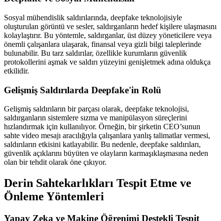
Sosyal mühendislik saldırılarında, deepfake teknolojisiyle
oluşturulan görüntü ve sesler, saldırganların hedef kişilere ulaşmasını
kolaylaştırır. Bu yöntemle, saldırganlar, üst düzey yöneticilere veya
önemli çalışanlara ulaşarak, finansal veya gizli bilgi taleplerinde
bulunabilir. Bu tarz saldırılar, özellikle kurumların güvenlik
protokollerini aşmak ve saldırı yüzeyini genişletmek adına oldukça
etkilidir.
Gelişmiş Saldırılarda Deepfake'in Rolü
Gelişmiş saldırıların bir parçası olarak, deepfake teknolojisi,
saldırganların sistemlere sızma ve manipülasyon süreçlerini
hızlandırmak için kullanılıyor. Örneğin, bir şirketin CEO’sunun
sahte video mesajı aracılığıyla çalışanlara yanlış talimatlar vermesi,
saldırıların etkisini katlayabilir. Bu nedenle, deepfake saldırıları,
güvenlik açıklarını büyüten ve olayların karmaşıklaşmasına neden
olan bir tehdit olarak öne çıkıyor.
Derin Sahtekarlıkları Tespit Etme ve
Önleme Yöntemleri
Yapay Zeka ve Makine Öğrenimi Destekli Tespit