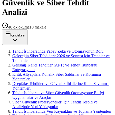
Güvenlik ve Siber Tehdit
Analizi
40
dk okuma
10
makale
İçindekiler
Tehdit İstihbaratında Yapay Zeka ve Otomasyonun Rolü
Geleceğin Siber Tehditleri: 2026 ve Sonrası İçin Trendler ve
Tahminler
Gelişmiş Kalıcı Tehditler (APT) ve Tehdit İstihbaratı
Entegrasyonu
Kritik Altyapılara Yönelik Siber Saldırılar ve Korunma
Yöntemleri
Deepfake Tehditleri ve Güvenlik İhlallerine Karşı Savunma
Yöntemleri
Tehdit İstihbaratı ve Siber Güvenlik Otomasyonu: En İyi
Uygulamalar ve Araçlar
Siber Güvenlik Profesyonelleri İçin Tehdit Tespiti ve
Analizinde Yeni Yaklaşımlar
Tehdit İstihbaratında Veri Kaynakları ve Toplama Yöntemleri