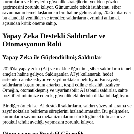
kurumların ve bireylerin güvenlik stratejilerini yeniden gözden
geçirmesini zorunlu kılıyor. Günümüzde tehdit istihbaratı, siber
savunmanın temel taşlarından biri haline gelmiş olup, 2026 itibarıyla
bu alandaki yenilikler ve trendler, saldırıların evrimini anlamak
açısından kritik öneme sahip.
Yapay Zeka Destekli Saldırılar ve
Otomasyonun Rolü
Yapay Zeka ile Güçlendirilmiş Saldırılar
2026'da yapay zeka (AI) ve makine öğrenimi, siber saldırıların temel
araçları haline geliyor. Saldırganlar, AI'yi kullanarak, hedef
sistemleri analiz ediyor ve zayıf noktaları belirliyor. Bu sayede,
saldırıların başarı oranı artarken, tespit edilme olasılığı azalıyor.
Örneğin, otomatikleşmiş ve uyarlanabilir AI tabanlı saldırılar, sahte
pozitifleri minimize ederek, güvenlik ekiplerinin dikkatini dağıtıyor.
Bir diğer örnek ise, AI destekli saldırıların, saldırı yüzeyini tarama ve
zayıf noktaları belirleme süreçlerini hızlandırmasıdır. Bu gelişmeler,
kurumların savunma mekanizmalarını sürekli güncel tutmasını ve
proaktif tehdit avcılığı yapmasını zorunlu kılıyor.
Otomasyon ve Proaktif Güvenlik