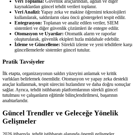
Veri Toplama:
Güvenlik araçlarından, ağdan ve diğer
kaynaklardan güncel tehdit verileri toplanır.
Veri Analizi:
Yapay zeka ve makine öğrenimi teknolojileri
kullanılarak, saldırıların olası öncü göstergeleri tespit edilir.
Entegrasyon:
Toplanan ve analiz edilen veriler, SIEM
sistemleri ve diğer güvenlik çözümleri ile entegre edilir.
Otomasyon ve Uyarılar:
Otomatik alarm ve raporlar
oluşturularak, güvenlik ekipleri hızla müdahale edebilir.
İzleme ve Güncelleme:
Sürekli izleme ve yeni tehditlere karşı
güncellemelerle sistemler güncel tutulur.
Pratik Tavsiyeler
İlk etapta, organizasyonun saldırı yüzeyini anlamak ve kritik
varlıkları belirlemek önemlidir. Otomasyon ve yapay zeka destekli
araçlar kullanmak, tespit sürecini hızlandırır ve daha doğru sonuçlar
sağlar. Ayrıca, tehdit istihbaratı platformlarının sürekli güncel
tutulması ve çalışanların eğitimle bilinçlendirilmesi, başarının
anahtarlarıdır.
Güncel Trendler ve Geleceğe Yönelik
Gelişmeler
2026 itibarıyla, tehdit istihbaratı alanında önemli gelişmeler