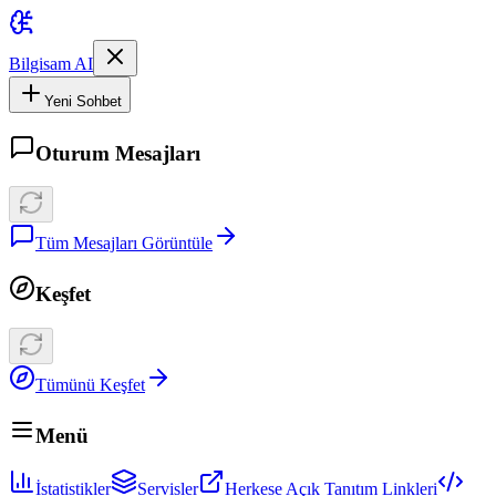
Bilgisam AI
Yeni Sohbet
Oturum Mesajları
Tüm Mesajları Görüntüle
Keşfet
Tümünü Keşfet
Menü
İstatistikler
Servisler
Herkese Açık Tanıtım Linkleri