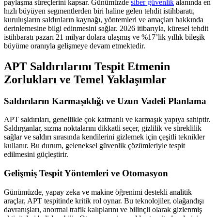
paylaşma süreçlerini kapsar. Günümüzde
siber güvenlik
alanında en
hızlı büyüyen segmentlerden biri haline gelen tehdit istihbaratı,
kuruluşların saldırıların kaynağı, yöntemleri ve amaçları hakkında
derinlemesine bilgi edinmesini sağlar. 2026 itibarıyla, küresel tehdit
istihbaratı pazarı 21 milyar dolara ulaşmış ve %17’lik yıllık bileşik
büyüme oranıyla gelişmeye devam etmektedir.
APT Saldırılarını Tespit Etmenin
Zorlukları ve Temel Yaklaşımlar
Saldırıların Karmaşıklığı ve Uzun Vadeli Planlama
APT saldırıları, genellikle çok katmanlı ve karmaşık yapıya sahiptir.
Saldırganlar, sızma noktalarını dikkatli seçer, gizlilik ve süreklilik
sağlar ve saldırı sırasında kendilerini gizlemek için çeşitli teknikler
kullanır. Bu durum, geleneksel güvenlik çözümleriyle tespit
edilmesini güçleştirir.
Gelişmiş Tespit Yöntemleri ve Otomasyon
Günümüzde, yapay zeka ve makine öğrenimi destekli analitik
araçlar, APT tespitinde kritik rol oynar. Bu teknolojiler, olağandışı
davranışları, anormal trafik kalıplarını ve bilinçli olarak gizlenmiş