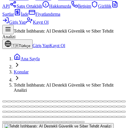
API
Satış Ortaklığı
Hakkımızda
İletişim
Gizlilik
Şartlar
İade
Fiyatlandırma
Giriş Yap
Kayıt Ol
Tehdit İstihbaratı: AI Destekli Güvenlik ve Siber Tehdit
Analizi
Giriş Yap
Kayıt Ol
🇹🇷
Türkçe
Ana Sayfa
Konular
Tehdit İstihbaratı: AI Destekli Güvenlik ve Siber Tehdit
Analizi