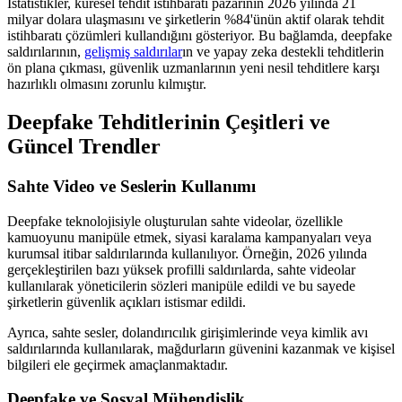
İstatistikler, küresel tehdit istihbaratı pazarının 2026 yılında 21
milyar dolara ulaşmasını ve şirketlerin %84'ünün aktif olarak tehdit
istihbaratı çözümleri kullandığını gösteriyor. Bu bağlamda, deepfake
saldırılarının,
gelişmiş saldırılar
ın ve yapay zeka destekli tehditlerin
ön plana çıkması, güvenlik uzmanlarının yeni nesil tehditlere karşı
hazırlıklı olmasını zorunlu kılmıştır.
Deepfake Tehditlerinin Çeşitleri ve
Güncel Trendler
Sahte Video ve Seslerin Kullanımı
Deepfake teknolojisiyle oluşturulan sahte videolar, özellikle
kamuoyunu manipüle etmek, siyasi karalama kampanyaları veya
kurumsal itibar saldırılarında kullanılıyor. Örneğin, 2026 yılında
gerçekleştirilen bazı yüksek profilli saldırılarda, sahte videolar
kullanılarak yöneticilerin sözleri manipüle edildi ve bu sayede
şirketlerin güvenlik açıkları istismar edildi.
Ayrıca, sahte sesler, dolandırıcılık girişimlerinde veya kimlik avı
saldırılarında kullanılarak, mağdurların güvenini kazanmak ve kişisel
bilgileri ele geçirmek amaçlanmaktadır.
Deepfake ve Sosyal Mühendislik