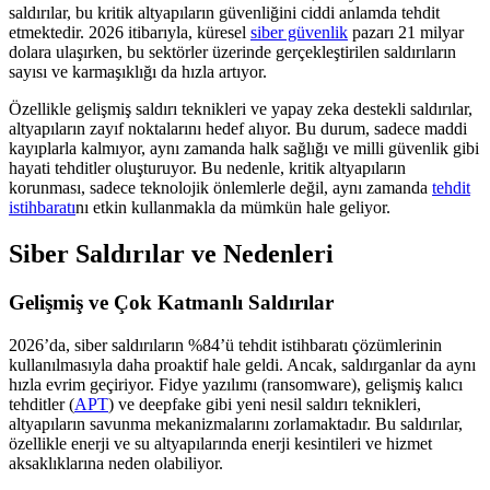
saldırılar, bu kritik altyapıların güvenliğini ciddi anlamda tehdit
etmektedir. 2026 itibarıyla, küresel
siber güvenlik
pazarı 21 milyar
dolara ulaşırken, bu sektörler üzerinde gerçekleştirilen saldırıların
sayısı ve karmaşıklığı da hızla artıyor.
Özellikle gelişmiş saldırı teknikleri ve yapay zeka destekli saldırılar,
altyapıların zayıf noktalarını hedef alıyor. Bu durum, sadece maddi
kayıplarla kalmıyor, aynı zamanda halk sağlığı ve milli güvenlik gibi
hayati tehditler oluşturuyor. Bu nedenle, kritik altyapıların
korunması, sadece teknolojik önlemlerle değil, aynı zamanda
tehdit
istihbaratı
nı etkin kullanmakla da mümkün hale geliyor.
Siber Saldırılar ve Nedenleri
Gelişmiş ve Çok Katmanlı Saldırılar
2026’da, siber saldırıların %84’ü tehdit istihbaratı çözümlerinin
kullanılmasıyla daha proaktif hale geldi. Ancak, saldırganlar da aynı
hızla evrim geçiriyor. Fidye yazılımı (ransomware), gelişmiş kalıcı
tehditler (
APT
) ve deepfake gibi yeni nesil saldırı teknikleri,
altyapıların savunma mekanizmalarını zorlamaktadır. Bu saldırılar,
özellikle enerji ve su altyapılarında enerji kesintileri ve hizmet
aksaklıklarına neden olabiliyor.