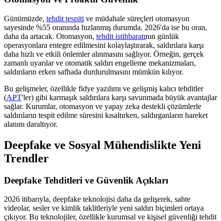
Günümüzde,
tehdit tespiti
ve müdahale süreçleri otomasyon
sayesinde %55 oranında hızlanmış durumda. 2026'da ise bu oran,
daha da artacak. Otomasyon,
tehdit istihbaratı
nın günlük
operasyonlara entegre edilmesini kolaylaştırarak, saldırılara karşı
daha hızlı ve etkili önlemler alınmasını sağlıyor. Örneğin, gerçek
zamanlı uyarılar ve otomatik saldırı engelleme mekanizmaları,
saldırıların erken safhada durdurulmasını mümkün kılıyor.
Bu gelişmeler, özellikle fidye yazılımı ve gelişmiş kalıcı tehditler
(
APT
'ler) gibi karmaşık saldırılara karşı savunmada büyük avantajlar
sağlar. Kurumlar, otomasyon ve yapay zeka destekli çözümlerle
saldırıların tespit edilme süresini kısaltırken, saldırganların hareket
alanını daraltıyor.
Deepfake ve Sosyal Mühendislikte Yeni
Trendler
Deepfake Tehditleri ve Güvenlik Açıkları
2026 itibarıyla, deepfake teknolojisi daha da gelişerek, sahte
videolar, sesler ve kimlik taklitleriyle yeni saldırı biçimleri ortaya
çıkıyor. Bu teknolojiler, özellikle kurumsal ve kişisel güvenliği tehdit