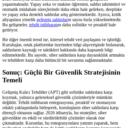
yaşanmaktadır. Yapay zeka ve makine öğrenimi, saldırı tahminleri ve
otomatik müdahale süreçlerinde daha etkin hale gelirken, deepfake
ve yapay zeka destekli saldırılar artış göstermektedir. Ayrıca, kritik
altyapılara yönelik
gelişmiş saldırılar
ın sayısı hızla yükselmektedir.
Bu gelişmeler,
tehdit istihbaratı
nı daha sofistike ve proaktif hale
getiriyor.
Bir diğer önemli trend ise, küresel tehdit veri paylaşımı ve işbirliği.
Kuruluşlar, ortak platformlar üzerinden bilgi alışverişinde bulunarak,
saldırıların kaynağı ve taktikleri hakkında daha kapsamlı bilgi
edinmektedir. Bu sayede, siber saldırılara karşı dayanıklılık artmakta
ve tehditlere karşı daha bütüncül bir savunma sağlanmaktadır.
Sonuç: Güçlü Bir Güvenlik Stratejisinin
Temeli
Gelişmiş Kalıcı Tehditler (APT) gibi sofistike saldırılara karşı
koymak, yalnızca geleneksel güvenlik çözümleriyle mümkün
değildir. Tehdit istihbaratı entegrasyonu, proaktif ve otomasyon
odaklı yaklaşımlarla birleşerek, kuruluşların siber saldırılara karşı
dirençli olmasını sağlar. 2026 itibarıyla, bu stratejiler, siber
güvenlikte en etkili ve sürdürülebilir çözümler olarak öne
çıkmaktadır. Kurumlar, bu entegrasyonlara yatırım yaparak, hem