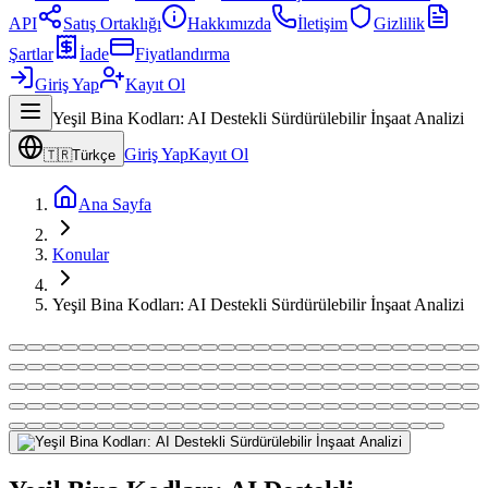
API
Satış Ortaklığı
Hakkımızda
İletişim
Gizlilik
Şartlar
İade
Fiyatlandırma
Giriş Yap
Kayıt Ol
Yeşil Bina Kodları: AI Destekli Sürdürülebilir İnşaat Analizi
Giriş Yap
Kayıt Ol
🇹🇷
Türkçe
Ana Sayfa
Konular
Yeşil Bina Kodları: AI Destekli Sürdürülebilir İnşaat Analizi