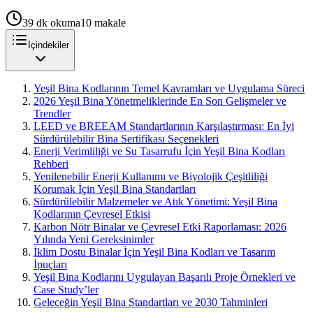
39
dk okuma
10
makale
İçindekiler
Yeşil Bina Kodlarının Temel Kavramları ve Uygulama Süreci
2026 Yeşil Bina Yönetmeliklerinde En Son Gelişmeler ve
Trendler
LEED ve BREEAM Standartlarının Karşılaştırması: En İyi
Sürdürülebilir Bina Sertifikası Seçenekleri
Enerji Verimliliği ve Su Tasarrufu İçin Yeşil Bina Kodları
Rehberi
Yenilenebilir Enerji Kullanımı ve Biyolojik Çeşitliliği
Korumak İçin Yeşil Bina Standartları
Sürdürülebilir Malzemeler ve Atık Yönetimi: Yeşil Bina
Kodlarının Çevresel Etkisi
Karbon Nötr Binalar ve Çevresel Etki Raporlaması: 2026
Yılında Yeni Gereksinimler
İklim Dostu Binalar İçin Yeşil Bina Kodları ve Tasarım
İpuçları
Yeşil Bina Kodlarını Uygulayan Başarılı Proje Örnekleri ve
Case Study’ler
Geleceğin Yeşil Bina Standartları ve 2030 Tahminleri