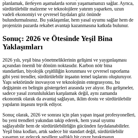
planlamak, ilerleyen aşamalarda sorun yaşamamanızı sağlar. Ayrıca,
sürdürülebilir malzeme ve teknolojilere yatırım yaparken, uzun
vadeli ekonomiyi ve çevresel faydaları göz önünde
bulundurmalısınız. Bu yaklaşımlar, hem yasal uyumu sağlar hem de
projenizin pazarda rekabet avantajı kazanmasına katkıda bulunur.
Sonuç: 2026 ve Ötesinde Yeşil Bina
Yaklaşımları
2026 yılı, yeşil bina yönetmeliklerinin gelişimi ve yaygınlaşması
açısından önemli bir dönüm noktasıdır. Karbon nötr bina
standartları, biyolojik çeşitliliğin korunması ve çevresel raporlama
gibi yeni trendler, sürdürülebilir inşaatın temel taşlarını oluşturuyor.
Yapı sektöründe inovasyon ve teknolojinin entegrasyonu, bu
değişimin en belirgin göstergeleri arasında yer alıyor. Bu gelişmeler,
sadece yasal zorunlulukları karşılamak değil, aynı zamanda
ekonomik olarak da avantaj sağlayan, iklim dostu ve sürdürülebilir
yapıların inşasını teşvik ediyor.
Sonuç olarak, 2026 ve sonrası için plan yapan inşaat profesyonelleri,
bu yeni trendleri yakından takip ederek, hem yasal uyumu
sağlayabilir hem de sürdürülebilirliğin gücünden faydalanabilirler.
Yeşil bina kodları, artık sadece bir standart değil, sürdürülebilir
yaşamın ve gelecek nesillere sağlıklı bir çevre bırakmanın