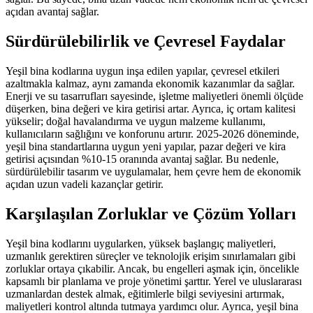
açıdan avantaj sağlar.
Sürdürülebilirlik ve Çevresel Faydalar
Yeşil bina kodlarına uygun inşa edilen yapılar, çevresel etkileri
azaltmakla kalmaz, aynı zamanda ekonomik kazanımlar da sağlar.
Enerji ve su tasarrufları sayesinde, işletme maliyetleri önemli ölçüde
düşerken, bina değeri ve kira getirisi artar. Ayrıca, iç ortam kalitesi
yükselir; doğal havalandırma ve uygun malzeme kullanımı,
kullanıcıların sağlığını ve konforunu artırır. 2025-2026 döneminde,
yeşil bina standartlarına uygun yeni yapılar, pazar değeri ve kira
getirisi açısından %10-15 oranında avantaj sağlar. Bu nedenle,
sürdürülebilir tasarım ve uygulamalar, hem çevre hem de ekonomik
açıdan uzun vadeli kazançlar getirir.
Karşılaşılan Zorluklar ve Çözüm Yolları
Yeşil bina kodlarını uygularken, yüksek başlangıç maliyetleri,
uzmanlık gerektiren süreçler ve teknolojik erişim sınırlamaları gibi
zorluklar ortaya çıkabilir. Ancak, bu engelleri aşmak için, öncelikle
kapsamlı bir planlama ve proje yönetimi şarttır. Yerel ve uluslararası
uzmanlardan destek almak, eğitimlerle bilgi seviyesini artırmak,
maliyetleri kontrol altında tutmaya yardımcı olur. Ayrıca, yeşil bina