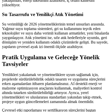
yaklaşımları, enerji tüketimini azaltırken, iç ortam kalitesini
yükseltiyor.
Su Tasarrufu ve Yenilikçi Atık Yönetimi
Su verimliliği de 2026 yönetmeliklerinin temel unsurları arasında.
Yağmur suyu toplama sistemleri, gri su kullanımını teşvik eden
teknolojiler ve suyu daha verimli kullanan armatürler, yeni binalarda
yaygınlaşıyor. Atık yönetimi ise, sıfır atık hedefleriyle uyumlu, geri
dönüşüm ve yeniden kullanım odaklı çözümlerle gelişti. Bu sayede,
yapıların çevresel ayak izi önemli ölçüde azaltılıyor.
Pratik Uygulama ve Geleceğe Yönelik
Tavsiyeler
Yenilikleri yakalamak ve yönetmeliklere uyum sağlamak için,
projelerde sürdürülebilirlik odaklı tasarım ve uygulama süreçlerini
erken aşamalardan itibaren planlamalısınız. AI destekli enerji ve
malzeme optimizasyon araçlarını kullanmak, maliyetleri kontrol
altında tutarken sürdürülebilirliği artırıyor. Ayrıca, yerel
yönetmelikleri ve uluslararası standartları yakından takip etmek,
projeye uygun güncellemeleri zamanında almak önemlidir.
Çevresel etki raporlaması ve sertifikasyon süreçlerini baştan