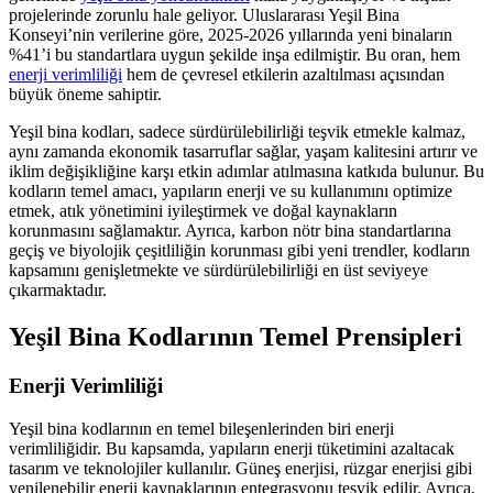
projelerinde zorunlu hale geliyor. Uluslararası Yeşil Bina
Konseyi’nin verilerine göre, 2025-2026 yıllarında yeni binaların
%41’i bu standartlara uygun şekilde inşa edilmiştir. Bu oran, hem
enerji verimliliği
hem de çevresel etkilerin azaltılması açısından
büyük öneme sahiptir.
Yeşil bina kodları, sadece sürdürülebilirliği teşvik etmekle kalmaz,
aynı zamanda ekonomik tasarruflar sağlar, yaşam kalitesini artırır ve
iklim değişikliğine karşı etkin adımlar atılmasına katkıda bulunur. Bu
kodların temel amacı, yapıların enerji ve su kullanımını optimize
etmek, atık yönetimini iyileştirmek ve doğal kaynakların
korunmasını sağlamaktır. Ayrıca, karbon nötr bina standartlarına
geçiş ve biyolojik çeşitliliğin korunması gibi yeni trendler, kodların
kapsamını genişletmekte ve sürdürülebilirliği en üst seviyeye
çıkarmaktadır.
Yeşil Bina Kodlarının Temel Prensipleri
Enerji Verimliliği
Yeşil bina kodlarının en temel bileşenlerinden biri enerji
verimliliğidir. Bu kapsamda, yapıların enerji tüketimini azaltacak
tasarım ve teknolojiler kullanılır. Güneş enerjisi, rüzgar enerjisi gibi
yenilenebilir enerji kaynaklarının entegrasyonu teşvik edilir. Ayrıca,