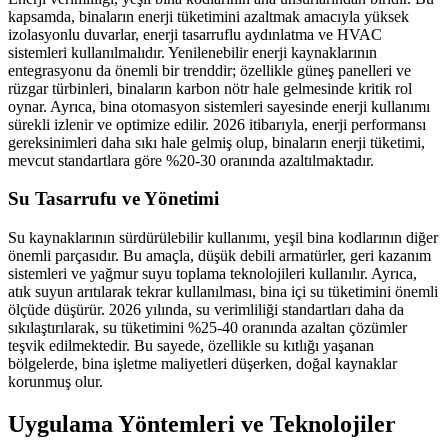
kapsamda, binaların enerji tüketimini azaltmak amacıyla yüksek
izolasyonlu duvarlar, enerji tasarruflu aydınlatma ve HVAC
sistemleri kullanılmalıdır. Yenilenebilir enerji kaynaklarının
entegrasyonu da önemli bir trenddir; özellikle güneş panelleri ve
rüzgar türbinleri, binaların karbon nötr hale gelmesinde kritik rol
oynar. Ayrıca, bina otomasyon sistemleri sayesinde enerji kullanımı
sürekli izlenir ve optimize edilir. 2026 itibarıyla, enerji performansı
gereksinimleri daha sıkı hale gelmiş olup, binaların enerji tüketimi,
mevcut standartlara göre %20-30 oranında azaltılmaktadır.
Su Tasarrufu ve Yönetimi
Su kaynaklarının sürdürülebilir kullanımı, yeşil bina kodlarının diğer
önemli parçasıdır. Bu amaçla, düşük debili armatürler, geri kazanım
sistemleri ve yağmur suyu toplama teknolojileri kullanılır. Ayrıca,
atık suyun arıtılarak tekrar kullanılması, bina içi su tüketimini önemli
ölçüde düşürür. 2026 yılında, su verimliliği standartları daha da
sıkılaştırılarak, su tüketimini %25-40 oranında azaltan çözümler
teşvik edilmektedir. Bu sayede, özellikle su kıtlığı yaşanan
bölgelerde, bina işletme maliyetleri düşerken, doğal kaynaklar
korunmuş olur.
Uygulama Yöntemleri ve Teknolojiler