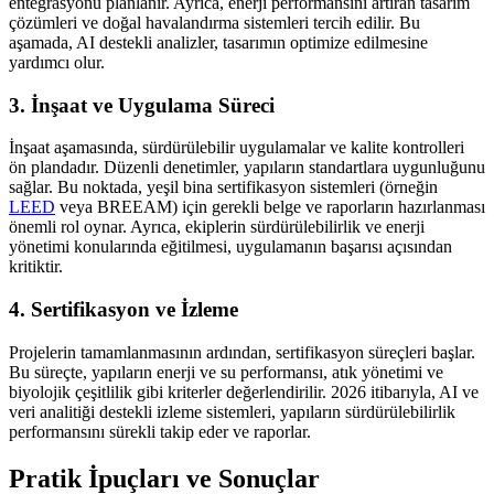
entegrasyonu planlanır. Ayrıca, enerji performansını artıran tasarım
çözümleri ve doğal havalandırma sistemleri tercih edilir. Bu
aşamada, AI destekli analizler, tasarımın optimize edilmesine
yardımcı olur.
3. İnşaat ve Uygulama Süreci
İnşaat aşamasında, sürdürülebilir uygulamalar ve kalite kontrolleri
ön plandadır. Düzenli denetimler, yapıların standartlara uygunluğunu
sağlar. Bu noktada, yeşil bina sertifikasyon sistemleri (örneğin
LEED
veya BREEAM) için gerekli belge ve raporların hazırlanması
önemli rol oynar. Ayrıca, ekiplerin sürdürülebilirlik ve enerji
yönetimi konularında eğitilmesi, uygulamanın başarısı açısından
kritiktir.
4. Sertifikasyon ve İzleme
Projelerin tamamlanmasının ardından, sertifikasyon süreçleri başlar.
Bu süreçte, yapıların enerji ve su performansı, atık yönetimi ve
biyolojik çeşitlilik gibi kriterler değerlendirilir. 2026 itibarıyla, AI ve
veri analitiği destekli izleme sistemleri, yapıların sürdürülebilirlik
performansını sürekli takip eder ve raporlar.
Pratik İpuçları ve Sonuçlar