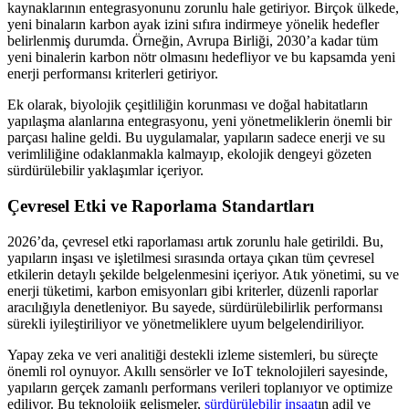
kaynaklarının entegrasyonunu zorunlu hale getiriyor. Birçok ülkede,
yeni binaların karbon ayak izini sıfıra indirmeye yönelik hedefler
belirlenmiş durumda. Örneğin, Avrupa Birliği, 2030’a kadar tüm
yeni binalerin karbon nötr olmasını hedefliyor ve bu kapsamda yeni
enerji performansı kriterleri getiriyor.
Ek olarak, biyolojik çeşitliliğin korunması ve doğal habitatların
yapılaşma alanlarına entegrasyonu, yeni yönetmeliklerin önemli bir
parçası haline geldi. Bu uygulamalar, yapıların sadece enerji ve su
verimliliğine odaklanmakla kalmayıp, ekolojik dengeyi gözeten
sürdürülebilir yaklaşımlar içeriyor.
Çevresel Etki ve Raporlama Standartları
2026’da, çevresel etki raporlaması artık zorunlu hale getirildi. Bu,
yapıların inşası ve işletilmesi sırasında ortaya çıkan tüm çevresel
etkilerin detaylı şekilde belgelenmesini içeriyor. Atık yönetimi, su ve
enerji tüketimi, karbon emisyonları gibi kriterler, düzenli raporlar
aracılığıyla denetleniyor. Bu sayede, sürdürülebilirlik performansı
sürekli iyileştiriliyor ve yönetmeliklere uyum belgelendiriliyor.
Yapay zeka ve veri analitiği destekli izleme sistemleri, bu süreçte
önemli rol oynuyor. Akıllı sensörler ve IoT teknolojileri sayesinde,
yapıların gerçek zamanlı performans verileri toplanıyor ve optimize
ediliyor. Bu teknolojik gelişmeler,
sürdürülebilir inşaat
ın adil ve