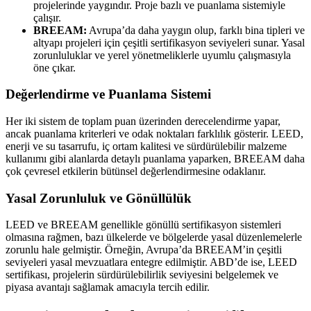
projelerinde yaygındır. Proje bazlı ve puanlama sistemiyle
çalışır.
BREEAM:
Avrupa’da daha yaygın olup, farklı bina tipleri ve
altyapı projeleri için çeşitli sertifikasyon seviyeleri sunar. Yasal
zorunluluklar ve yerel yönetmeliklerle uyumlu çalışmasıyla
öne çıkar.
Değerlendirme ve Puanlama Sistemi
Her iki sistem de toplam puan üzerinden derecelendirme yapar,
ancak puanlama kriterleri ve odak noktaları farklılık gösterir. LEED,
enerji ve su tasarrufu, iç ortam kalitesi ve sürdürülebilir malzeme
kullanımı gibi alanlarda detaylı puanlama yaparken, BREEAM daha
çok çevresel etkilerin bütünsel değerlendirmesine odaklanır.
Yasal Zorunluluk ve Gönüllülük
LEED ve BREEAM genellikle gönüllü sertifikasyon sistemleri
olmasına rağmen, bazı ülkelerde ve bölgelerde yasal düzenlemelerle
zorunlu hale gelmiştir. Örneğin, Avrupa’da BREEAM’in çeşitli
seviyeleri yasal mevzuatlara entegre edilmiştir. ABD’de ise, LEED
sertifikası, projelerin sürdürülebilirlik seviyesini belgelemek ve
piyasa avantajı sağlamak amacıyla tercih edilir.