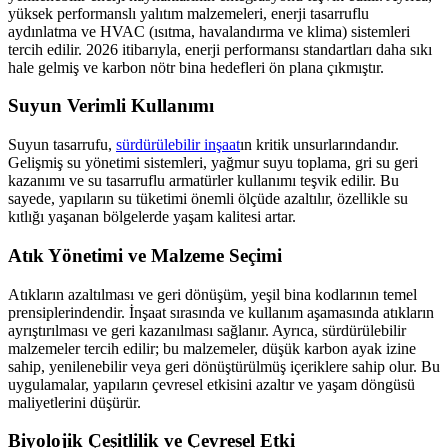
yüksek performanslı yalıtım malzemeleri, enerji tasarruflu
aydınlatma ve HVAC (ısıtma, havalandırma ve klima) sistemleri
tercih edilir. 2026 itibarıyla, enerji performansı standartları daha sıkı
hale gelmiş ve karbon nötr bina hedefleri ön plana çıkmıştır.
Suyun Verimli Kullanımı
Suyun tasarrufu,
sürdürülebilir inşaat
ın kritik unsurlarındandır.
Gelişmiş su yönetimi sistemleri, yağmur suyu toplama, gri su geri
kazanımı ve su tasarruflu armatürler kullanımı teşvik edilir. Bu
sayede, yapıların su tüketimi önemli ölçüde azaltılır, özellikle su
kıtlığı yaşanan bölgelerde yaşam kalitesi artar.
Atık Yönetimi ve Malzeme Seçimi
Atıkların azaltılması ve geri dönüşüm, yeşil bina kodlarının temel
prensiplerindendir. İnşaat sırasında ve kullanım aşamasında atıkların
ayrıştırılması ve geri kazanılması sağlanır. Ayrıca, sürdürülebilir
malzemeler tercih edilir; bu malzemeler, düşük karbon ayak izine
sahip, yenilenebilir veya geri dönüştürülmüş içeriklere sahip olur. Bu
uygulamalar, yapıların çevresel etkisini azaltır ve yaşam döngüsü
maliyetlerini düşürür.
Biyolojik Çeşitlilik ve Çevresel Etki