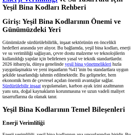
Yeşil Bina Kodları Rehberi
Giriş: Yeşil Bina Kodlarının Önemi ve
Günümüzdeki Yeri
Günümüzde sürdürülebilirlik, inşaat sektörünün en öncelikli
hedefleri arasında yer alıyor. Bu bağlamda, yeşil bina kodları, enerji
ve su verimliliği sağlayan, çevre dostu malzeme ve teknolojilerin
kullanıldığı yapılar için belirlenen yasal ve teknik standartlardır.
2026 itibarıyla, dünya genelinde
yeşil bina yönetmelikleri
hızla
yaygınlaşmakta ve yeni inşaatların %41’inin bu standartlara uygun
şekilde tasarlandığı tahmin edilmektedir. Bu gelişmeler, hem
ekonomik hem de çevresel açıdan önemli avantajlar sağlar.
Sürdürülebilir inşaat
uygulamaları, karbon ayak izini azaltmanın
yanı sıra, doğal kaynakların korunmasına ve uzun vadeli maliyet
tasarruflarına da olanak tanır.
Yeşil Bina Kodlarının Temel Bileşenleri
Enerji Verimliliği
Enerji verimliliği, yeşil bina kodlarının ana unsurlarından biridir. Bu