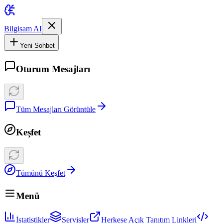
Bilgisam AI
Yeni Sohbet
Oturum Mesajları
Tüm Mesajları Görüntüle
Keşfet
Tümünü Keşfet
Menü
İstatistikler
Servisler
Herkese Açık Tanıtım Linkleri