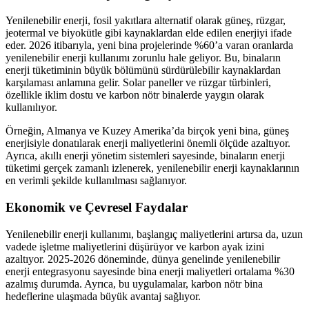
Yenilenebilir enerji, fosil yakıtlara alternatif olarak güneş, rüzgar,
jeotermal ve biyokütle gibi kaynaklardan elde edilen enerjiyi ifade
eder. 2026 itibarıyla, yeni bina projelerinde %60’a varan oranlarda
yenilenebilir enerji kullanımı zorunlu hale geliyor. Bu, binaların
enerji tüketiminin büyük bölümünü sürdürülebilir kaynaklardan
karşılaması anlamına gelir. Solar paneller ve rüzgar türbinleri,
özellikle iklim dostu ve karbon nötr binalerde yaygın olarak
kullanılıyor.
Örneğin, Almanya ve Kuzey Amerika’da birçok yeni bina, güneş
enerjisiyle donatılarak enerji maliyetlerini önemli ölçüde azaltıyor.
Ayrıca, akıllı enerji yönetim sistemleri sayesinde, binaların enerji
tüketimi gerçek zamanlı izlenerek, yenilenebilir enerji kaynaklarının
en verimli şekilde kullanılması sağlanıyor.
Ekonomik ve Çevresel Faydalar
Yenilenebilir enerji kullanımı, başlangıç maliyetlerini artırsa da, uzun
vadede işletme maliyetlerini düşürüyor ve karbon ayak izini
azaltıyor. 2025-2026 döneminde, dünya genelinde yenilenebilir
enerji entegrasyonu sayesinde bina enerji maliyetleri ortalama %30
azalmış durumda. Ayrıca, bu uygulamalar, karbon nötr bina
hedeflerine ulaşmada büyük avantaj sağlıyor.