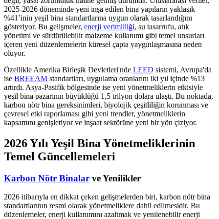
değil, yasal zorunluluk haline gelmiş durumda. Uluslararası veriler,
2025-2026 döneminde yeni inşa edilen bina yapıların yaklaşık
%41’inin yeşil bina standartlarına uygun olarak tasarlandığını
gösteriyor. Bu gelişmeler,
enerji verimliliği
, su tasarrufu, atık
yönetimi ve sürdürülebilir malzeme kullanımı gibi temel unsurları
içeren yeni düzenlemelerin küresel çapta yaygınlaşmasına neden
oluyor.
Özellikle Amerika Birleşik Devletleri'nde
LEED
sistemi, Avrupa'da
ise
BREEAM
standartları, uygulama oranlarını iki yıl içinde %13
artırdı. Asya-Pasifik bölgesinde ise yeni yönetmeliklerin etkisiyle
yeşil bina pazarının büyüklüğü 1,5 trilyon dolara ulaştı. Bu noktada,
karbon nötr bina gereksinimleri, biyolojik çeşitliliğin korunması ve
çevresel etki raporlaması gibi yeni trendler, yönetmeliklerin
kapsamını genişletiyor ve inşaat sektörüne yeni bir yön çiziyor.
2026 Yılı Yeşil Bina Yönetmeliklerinin
Temel Güncellemeleri
Karbon Nötr Binalar
ve Yenilikler
2026 itibarıyla en dikkat çeken gelişmelerden biri, karbon nötr bina
standartlarının resmi olarak yönetmeliklere dahil edilmesidir. Bu
düzenlemeler, enerji kullanımını azaltmak ve yenilenebilir enerji