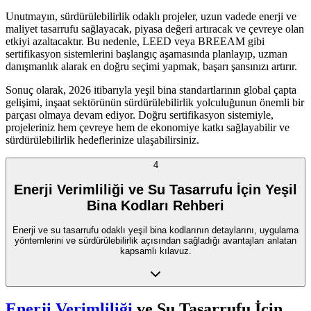
Unutmayın, sürdürülebilirlik odaklı projeler, uzun vadede enerji ve
maliyet tasarrufu sağlayacak, piyasa değeri artıracak ve çevreye olan
etkiyi azaltacaktır. Bu nedenle, LEED veya BREEAM gibi
sertifikasyon sistemlerini başlangıç aşamasında planlayıp, uzman
danışmanlık alarak en doğru seçimi yapmak, başarı şansınızı artırır.
Sonuç olarak, 2026 itibarıyla yeşil bina standartlarının global çapta
gelişimi, inşaat sektörünün sürdürülebilirlik yolculuğunun önemli bir
parçası olmaya devam ediyor. Doğru sertifikasyon sistemiyle,
projeleriniz hem çevreye hem de ekonomiye katkı sağlayabilir ve
sürdürülebilirlik hedeflerinize ulaşabilirsiniz.
4
Enerji Verimliliği ve Su Tasarrufu İçin Yeşil
Bina Kodları Rehberi
Enerji ve su tasarrufu odaklı yeşil bina kodlarının detaylarını, uygulama
yöntemlerini ve sürdürülebilirlik açısından sağladığı avantajları anlatan
kapsamlı kılavuz.
Enerji Verimliliği
ve Su Tasarrufu İçin