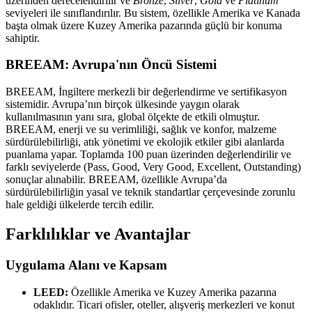
üzerinden derecelendirilir ve
Bronze
,
Silver
,
Gold
ve
Platinum
seviyeleri ile sınıflandırılır. Bu sistem, özellikle Amerika ve Kanada
başta olmak üzere Kuzey Amerika pazarında güçlü bir konuma
sahiptir.
BREEAM: Avrupa'nın Öncü Sistemi
BREEAM, İngiltere merkezli bir değerlendirme ve sertifikasyon
sistemidir. Avrupa’nın birçok ülkesinde yaygın olarak
kullanılmasının yanı sıra, global ölçekte de etkili olmuştur.
BREEAM, enerji ve su verimliliği, sağlık ve konfor, malzeme
sürdürülebilirliği, atık yönetimi ve ekolojik etkiler gibi alanlarda
puanlama yapar. Toplamda 100 puan üzerinden değerlendirilir ve
farklı seviyelerde (Pass, Good, Very Good, Excellent, Outstanding)
sonuçlar alınabilir. BREEAM, özellikle Avrupa’da
sürdürülebilirliğin yasal ve teknik standartlar çerçevesinde zorunlu
hale geldiği ülkelerde tercih edilir.
Farklılıklar ve Avantajlar
Uygulama Alanı ve Kapsam
LEED:
Özellikle Amerika ve Kuzey Amerika pazarına
odaklıdır. Ticari ofisler, oteller, alışveriş merkezleri ve konut