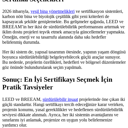
2026 itibarıyla,
yeşil bina yönetmelikleri
ve sertifikasyon sistemleri,
karbon nötr bina ve biyolojik çeşitlilik gibi yeni kriterleri de
kapsayacak şekilde genişlemekte. Bu gelişmeler ışığında, LEED ve
BREEAM’in her ikisi de sürdürülebilirlik performansını artırmak ve
iklim dostu projeleri teşvik etmek amacıyla güncellemeler yapmakta.
Örneğin, enerji ve su tasarrufu alanında daha sıkı hedefler
belirlenmiş durumda.
Her iki sistem de, yapısal tasarımın ötesinde, yapının yaşam döngüsü
boyunca sürdürülebilirliği belgeleyebilecek güçlü araçlar sunuyor.
Bu nedenle, projelerin özellikleri, hedefleri ve bölgesel düzenlemeler
göz önünde bulundurularak seçim yapılmalı.
Sonuç: En İyi Sertifikayı Seçmek İçin
Pratik Tavsiyeler
LEED ve BREEAM,
sürdürülebilir inşaat
projelerinde öne çıkan iki
güçlü standarttır. Hangi sertifikayı tercih edeceğinize karar verirken,
projenin konumu, yasal gereklilikler ve hedeflenen sürdürülebilirlik
seviyesi dikkate alınmalı. Ayrıca, her iki sistemin avantajlarını ve
sınırlarını iyi anlamak, projenize en uygun yolu belirlemenize
yardımcı olur.