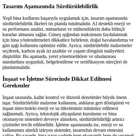
Tasarım Aşamasında Sürdürülebilirlik
Yeşil bina kodlarını başarıyla uygulamak için, tasarım aşamasında
sürdürülebilirlik ilkeleri ön planda tutulmalıdır. AI destekli enerji ve
su performans analizi, mimarların ve mühendislerin daha bilinçli
kararlar almasını sağlar. Güneş ışığından maksimum faydalanmak
için bina yönlendirmeleri dikkatlice belirlenir, doğal havalandırma ve
gün ışığı kullanımı optimize edilir. Ayrıca, sürdürülebilir malzemeler
seçilerek, karbon ayak izi azaltılır ve yaşam döngüsü maliyetleri
düşürülür. Bu aşamada, yerel yönetmeliklere ve uluslararası
standartlara uygunluk, belgelendirme ve sertifikasyon süreçleri de
planlanmalıdır.
İnşaat ve İşletme Sürecinde Dikkat Edilmesi
Gerekenler
İnşaat sırasında, kalite kontrol ve düzenli denetimler büyük önem
taşır. Sürdürülebilir malzeme kullanımı, atıkların geri dönüşümü ve
inşaat sürecindeki enerji ve su tüketiminin minimize edilmesi
sağlanmalı. Ayrıca, teknolojik altyapıların kurulumu ve bina
otomasyon sistemleri devreye alınırken, sürdürülebilirliği artırıcı
çözümler tercih edilmelidir. İşletme aşamasında ise, enerji ve su
kullanımını sürekli izleyen sistemler, tasarrufun devam etmesini
sağlar. Bu sayede, bina uzun vadede hem ekonomik hem de çevresel