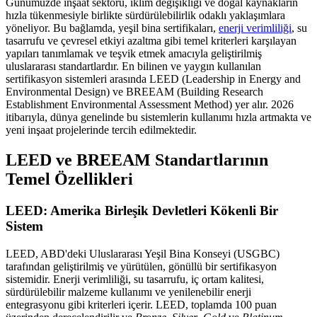
Günümüzde inşaat sektörü, iklim değişikliği ve doğal kaynakların
hızla tükenmesiyle birlikte sürdürülebilirlik odaklı yaklaşımlara
yöneliyor. Bu bağlamda, yeşil bina sertifikaları,
enerji verimliliği
, su
tasarrufu ve çevresel etkiyi azaltma gibi temel kriterleri karşılayan
yapıları tanımlamak ve teşvik etmek amacıyla geliştirilmiş
uluslararası standartlardır. En bilinen ve yaygın kullanılan
sertifikasyon sistemleri arasında LEED (Leadership in Energy and
Environmental Design) ve BREEAM (Building Research
Establishment Environmental Assessment Method) yer alır. 2026
itibarıyla, dünya genelinde bu sistemlerin kullanımı hızla artmakta ve
yeni inşaat projelerinde tercih edilmektedir.
LEED ve BREEAM Standartlarının
Temel Özellikleri
LEED: Amerika Birleşik Devletleri Kökenli Bir
Sistem
LEED, ABD'deki Uluslararası Yeşil Bina Konseyi (USGBC)
tarafından geliştirilmiş ve yürütülen, gönüllü bir sertifikasyon
sistemidir. Enerji verimliliği, su tasarrufu, iç ortam kalitesi,
sürdürülebilir malzeme kullanımı ve yenilenebilir enerji
entegrasyonu gibi kriterleri içerir. LEED, toplamda 100 puan