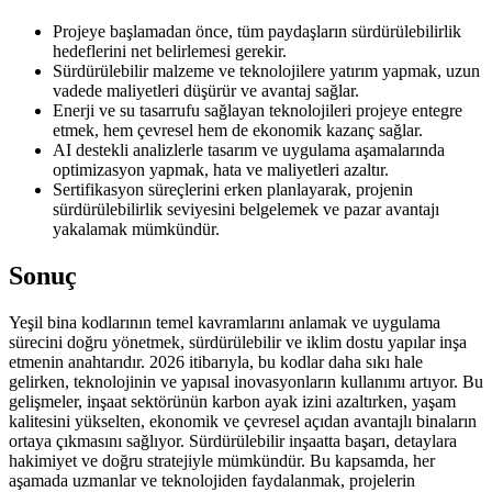
Projeye başlamadan önce, tüm paydaşların sürdürülebilirlik
hedeflerini net belirlemesi gerekir.
Sürdürülebilir malzeme ve teknolojilere yatırım yapmak, uzun
vadede maliyetleri düşürür ve avantaj sağlar.
Enerji ve su tasarrufu sağlayan teknolojileri projeye entegre
etmek, hem çevresel hem de ekonomik kazanç sağlar.
AI destekli analizlerle tasarım ve uygulama aşamalarında
optimizasyon yapmak, hata ve maliyetleri azaltır.
Sertifikasyon süreçlerini erken planlayarak, projenin
sürdürülebilirlik seviyesini belgelemek ve pazar avantajı
yakalamak mümkündür.
Sonuç
Yeşil bina kodlarının temel kavramlarını anlamak ve uygulama
sürecini doğru yönetmek, sürdürülebilir ve iklim dostu yapılar inşa
etmenin anahtarıdır. 2026 itibarıyla, bu kodlar daha sıkı hale
gelirken, teknolojinin ve yapısal inovasyonların kullanımı artıyor. Bu
gelişmeler, inşaat sektörünün karbon ayak izini azaltırken, yaşam
kalitesini yükselten, ekonomik ve çevresel açıdan avantajlı binaların
ortaya çıkmasını sağlıyor. Sürdürülebilir inşaatta başarı, detaylara
hakimiyet ve doğru stratejiyle mümkündür. Bu kapsamda, her
aşamada uzmanlar ve teknolojiden faydalanmak, projelerin