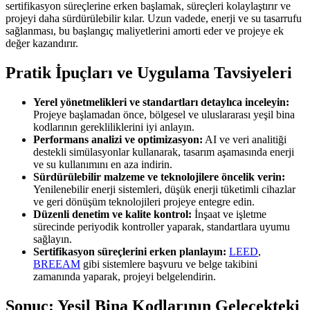
sertifikasyon süreçlerine erken başlamak, süreçleri kolaylaştırır ve
projeyi daha sürdürülebilir kılar. Uzun vadede, enerji ve su tasarrufu
sağlanması, bu başlangıç maliyetlerini amorti eder ve projeye ek
değer kazandırır.
Pratik İpuçları ve Uygulama Tavsiyeleri
Yerel yönetmelikleri ve standartları detaylıca inceleyin:
Projeye başlamadan önce, bölgesel ve uluslararası yeşil bina
kodlarının gerekliliklerini iyi anlayın.
Performans analizi ve optimizasyon:
AI ve veri analitiği
destekli simülasyonlar kullanarak, tasarım aşamasında enerji
ve su kullanımını en aza indirin.
Sürdürülebilir malzeme ve teknolojilere öncelik verin:
Yenilenebilir enerji sistemleri, düşük enerji tüketimli cihazlar
ve geri dönüşüm teknolojileri projeye entegre edin.
Düzenli denetim ve kalite kontrol:
İnşaat ve işletme
sürecinde periyodik kontroller yaparak, standartlara uyumu
sağlayın.
Sertifikasyon süreçlerini erken planlayın:
LEED
,
BREEAM
gibi sistemlere başvuru ve belge takibini
zamanında yaparak, projeyi belgelendirin.
Sonuç: Yeşil Bina Kodlarının Gelecekteki