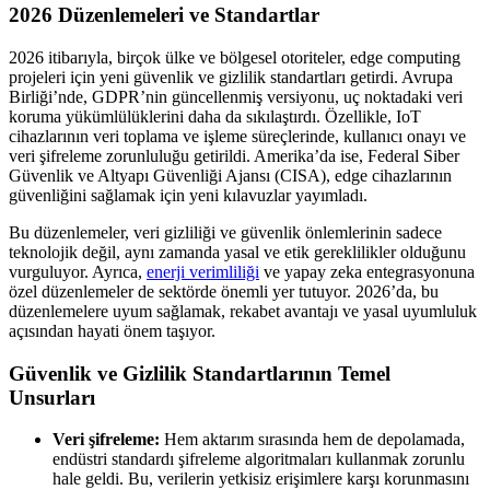
2026 Düzenlemeleri ve Standartlar
2026 itibarıyla, birçok ülke ve bölgesel otoriteler, edge computing
projeleri için yeni güvenlik ve gizlilik standartları getirdi. Avrupa
Birliği’nde, GDPR’nin güncellenmiş versiyonu, uç noktadaki veri
koruma yükümlülüklerini daha da sıkılaştırdı. Özellikle, IoT
cihazlarının veri toplama ve işleme süreçlerinde, kullanıcı onayı ve
veri şifreleme zorunluluğu getirildi. Amerika’da ise, Federal Siber
Güvenlik ve Altyapı Güvenliği Ajansı (CISA), edge cihazlarının
güvenliğini sağlamak için yeni kılavuzlar yayımladı.
Bu düzenlemeler, veri gizliliği ve güvenlik önlemlerinin sadece
teknolojik değil, aynı zamanda yasal ve etik gereklilikler olduğunu
vurguluyor. Ayrıca,
enerji verimliliği
ve yapay zeka entegrasyonuna
özel düzenlemeler de sektörde önemli yer tutuyor. 2026’da, bu
düzenlemelere uyum sağlamak, rekabet avantajı ve yasal uyumluluk
açısından hayati önem taşıyor.
Güvenlik ve Gizlilik Standartlarının Temel
Unsurları
Veri şifreleme:
Hem aktarım sırasında hem de depolamada,
endüstri standardı şifreleme algoritmaları kullanmak zorunlu
hale geldi. Bu, verilerin yetkisiz erişimlere karşı korunmasını