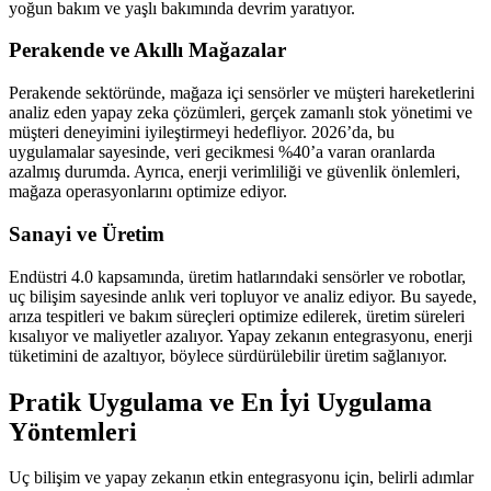
yoğun bakım ve yaşlı bakımında devrim yaratıyor.
Perakende ve Akıllı Mağazalar
Perakende sektöründe, mağaza içi sensörler ve müşteri hareketlerini
analiz eden yapay zeka çözümleri, gerçek zamanlı stok yönetimi ve
müşteri deneyimini iyileştirmeyi hedefliyor. 2026’da, bu
uygulamalar sayesinde, veri gecikmesi %40’a varan oranlarda
azalmış durumda. Ayrıca, enerji verimliliği ve güvenlik önlemleri,
mağaza operasyonlarını optimize ediyor.
Sanayi ve Üretim
Endüstri 4.0 kapsamında, üretim hatlarındaki sensörler ve robotlar,
uç bilişim sayesinde anlık veri topluyor ve analiz ediyor. Bu sayede,
arıza tespitleri ve bakım süreçleri optimize edilerek, üretim süreleri
kısalıyor ve maliyetler azalıyor. Yapay zekanın entegrasyonu, enerji
tüketimini de azaltıyor, böylece sürdürülebilir üretim sağlanıyor.
Pratik Uygulama ve En İyi Uygulama
Yöntemleri
Uç bilişim ve yapay zekanın etkin entegrasyonu için, belirli adımlar