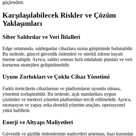
güçlendirir.
Karşılaşılabilecek Riskler ve Çözüm
Yaklaşımları
Siber Saldırılar ve Veri İhlalleri
Edge ortamında, saldırganlar cihazlara sızma girişiminde bulunabilir.
Bu nedenle, güncel güvenlik önlemleri ve sürekli izleme hayati
öneme sahiptir. Ayrıca, saldırı sonrası hızlı müdahale planları ve veri
kurtarma stratejileri geliştirilmelidir.
Uyum Zorlukları ve Çoklu Cihaz Yönetimi
Farklı üreticilerin cihazlarının ve platformların uyumlu olması,
yönetimi zorlaştırabilir. Bu nedenle, açık standartlara uygun
çözümler ve merkezi yönetim platformları tercih edilmelidir. Ayrıca,
otomasyon ve yapay zeka destekli yönetim araçları, operasyonel
yükü hafifletir.
Enerji ve Altyapı Maliyetleri
Güvenlik ve gizlilik önlemlerinin maliyetleri artırması, bazı kurumlar