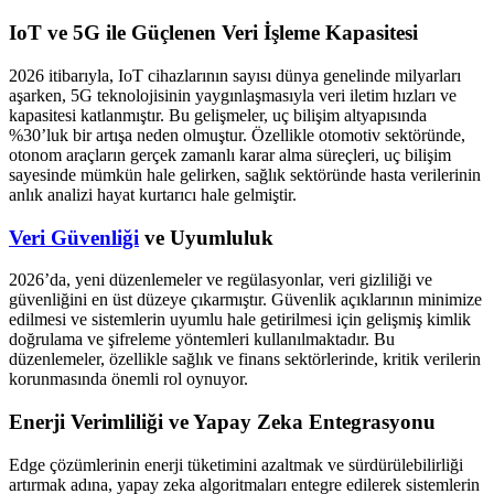
IoT ve 5G ile Güçlenen Veri İşleme Kapasitesi
2026 itibarıyla, IoT cihazlarının sayısı dünya genelinde milyarları
aşarken, 5G teknolojisinin yaygınlaşmasıyla veri iletim hızları ve
kapasitesi katlanmıştır. Bu gelişmeler, uç bilişim altyapısında
%30’luk bir artışa neden olmuştur. Özellikle otomotiv sektöründe,
otonom araçların gerçek zamanlı karar alma süreçleri, uç bilişim
sayesinde mümkün hale gelirken, sağlık sektöründe hasta verilerinin
anlık analizi hayat kurtarıcı hale gelmiştir.
Veri Güvenliği
ve Uyumluluk
2026’da, yeni düzenlemeler ve regülasyonlar, veri gizliliği ve
güvenliğini en üst düzeye çıkarmıştır. Güvenlik açıklarının minimize
edilmesi ve sistemlerin uyumlu hale getirilmesi için gelişmiş kimlik
doğrulama ve şifreleme yöntemleri kullanılmaktadır. Bu
düzenlemeler, özellikle sağlık ve finans sektörlerinde, kritik verilerin
korunmasında önemli rol oynuyor.
Enerji Verimliliği ve Yapay Zeka Entegrasyonu
Edge çözümlerinin enerji tüketimini azaltmak ve sürdürülebilirliği
artırmak adına, yapay zeka algoritmaları entegre edilerek sistemlerin