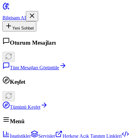
Bilgisam AI
Yeni Sohbet
Oturum Mesajları
Tüm Mesajları Görüntüle
Keşfet
Tümünü Keşfet
Menü
İstatistikler
Servisler
Herkese Açık Tanıtım Linkleri