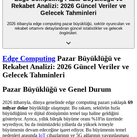
Rekabet Analizi: 2026 Güncel Veriler ve
Gelecek Tahminleri
2026 itibarıyla edge computing pazar büyüklüğü, sektör oyuncuları ve
rekabet ortamını detaylandıran güncel istatistikler ve gelecek
öngörüleri.
Edge Computing
Pazar Büyüklüğü ve
Rekabet Analizi: 2026 Güncel Veriler ve
Gelecek Tahminleri
Pazar Büyüklüğü ve Genel Durum
2026 itibarıyla, dünya genelinde edge computing pazarı yaklaşık
69
milyar dolar
büyüklüğe ulaşmıştır. Bu rakam, sektörün hızla
büyüdüğünü ve dijital dönüşümün temel taşı haline geldiğini
gösteriyor. Ayrıca, yıllık bileşik büyüme oranı %18'in üzerinde
seyrediyor, bu da önümüzdeki yıllarda da yüksek ivmeyle
büyümenin devam edeceğine işaret ediyor. Bu büyümenin temel
nedenleri arasında
IoT
cihazlarının ve 5G ağlarının yaygınlaşması