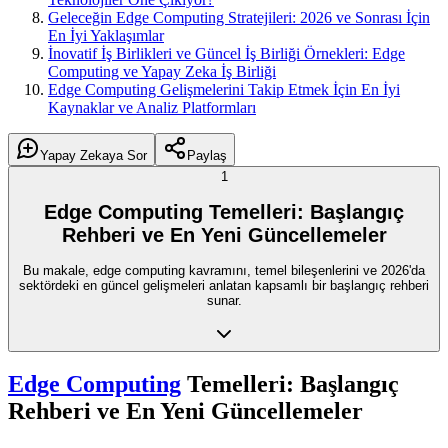
Geleceğin Edge Computing Stratejileri: 2026 ve Sonrası İçin
En İyi Yaklaşımlar
İnovatif İş Birlikleri ve Güncel İş Birliği Örnekleri: Edge
Computing ve Yapay Zeka İş Birliği
Edge Computing Gelişmelerini Takip Etmek İçin En İyi
Kaynaklar ve Analiz Platformları
Yapay Zekaya Sor
Paylaş
1
Edge Computing Temelleri: Başlangıç
Rehberi ve En Yeni Güncellemeler
Bu makale, edge computing kavramını, temel bileşenlerini ve 2026'da
sektördeki en güncel gelişmeleri anlatan kapsamlı bir başlangıç rehberi
sunar.
Edge Computing
Temelleri: Başlangıç
Rehberi ve En Yeni Güncellemeler