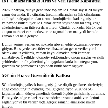
IoT Cihazlarındaki Artış ve Veri İşleme Kapasitesi
2026 itibarıyla, dünya genelinde toplam IoT cihaz sayısı 20 milyarı
aşmış durumda. Bu cihazlar, üretim hatlarından sağlık cihazlarına,
akıllı şehir altyapılarından tarım teknolojilerine kadar geniş bir
yelpazede kullanılıyor. IoT cihazlarının sayısındaki bu artış, edge
çözümlerine olan ihtiyacı da artırıyor. Çünkü, bu kadar büyük veri
akışını merkezi veri merkezlerine taşımak hem maliyetli hem de
zaman alıcı hale geliyor.
Bunun yerine, verileri uç noktada işleyen edge çözümleri devreye
giriyor. Bu sayede, sensörler ve cihazlardan gelen veriler yerel
olarak analiz edilerek, zaman kaybı olmadan hızlı kararlar
alınabiliyor. Özellikle, otomotiv sektöründe otonom araçlar ve akıllı
şehirlerdeki trafik yönetimi gibi uygulamalarda bu entegrasyon,
güvenlik ve performans açısından kritik önem taşıyor.
5G’nin Hız ve Güvenilirlik Katkısı
5G teknolojisi, yüksek bant genişliği ve düşük gecikme süreleriyle,
edge computing’in oynadığı rolü güçlendiriyor. 2026’da 5G
kapsama alanı, dünya genelinde önemli ölçüde genişlemiş durumda.
Bu sayede, edge cihazları ve sensörler arasında anlık veri iletimi
sağlanıyor ve bu veriler, uçta gerçek zamanlı analizlere imkan
tanıyor.