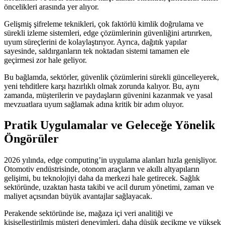
öncelikleri arasında yer alıyor.
Gelişmiş şifreleme teknikleri, çok faktörlü kimlik doğrulama ve
sürekli izleme sistemleri, edge çözümlerinin güvenliğini artırırken,
uyum süreçlerini de kolaylaştırıyor. Ayrıca, dağıtık yapılar
sayesinde, saldırganların tek noktadan sistemi tamamen ele
geçirmesi zor hale geliyor.
Bu bağlamda, sektörler, güvenlik çözümlerini sürekli güncelleyerek,
yeni tehditlere karşı hazırlıklı olmak zorunda kalıyor. Bu, aynı
zamanda, müşterilerin ve paydaşların güvenini kazanmak ve yasal
mevzuatlara uyum sağlamak adına kritik bir adım oluyor.
Pratik Uygulamalar ve Geleceğe Yönelik
Öngörüler
2026 yılında, edge computing’in uygulama alanları hızla genişliyor.
Otomotiv endüstrisinde, otonom araçların ve akıllı altyapıların
gelişimi, bu teknolojiyi daha da merkezi hale getirecek. Sağlık
sektöründe, uzaktan hasta takibi ve acil durum yönetimi, zaman ve
maliyet açısından büyük avantajlar sağlayacak.
Perakende sektöründe ise, mağaza içi veri analitiği ve
kişiselleştirilmiş müşteri deneyimleri, daha düşük gecikme ve yüksek