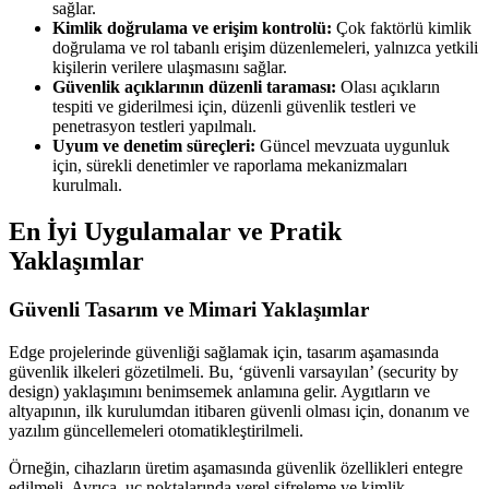
sağlar.
Kimlik doğrulama ve erişim kontrolü:
Çok faktörlü kimlik
doğrulama ve rol tabanlı erişim düzenlemeleri, yalnızca yetkili
kişilerin verilere ulaşmasını sağlar.
Güvenlik açıklarının düzenli taraması:
Olası açıkların
tespiti ve giderilmesi için, düzenli güvenlik testleri ve
penetrasyon testleri yapılmalı.
Uyum ve denetim süreçleri:
Güncel mevzuata uygunluk
için, sürekli denetimler ve raporlama mekanizmaları
kurulmalı.
En İyi Uygulamalar ve Pratik
Yaklaşımlar
Güvenli Tasarım ve Mimari Yaklaşımlar
Edge projelerinde güvenliği sağlamak için, tasarım aşamasında
güvenlik ilkeleri gözetilmeli. Bu, ‘güvenli varsayılan’ (security by
design) yaklaşımını benimsemek anlamına gelir. Aygıtların ve
altyapının, ilk kurulumdan itibaren güvenli olması için, donanım ve
yazılım güncellemeleri otomatikleştirilmeli.
Örneğin, cihazların üretim aşamasında güvenlik özellikleri entegre
edilmeli. Ayrıca, uç noktalarında yerel şifreleme ve kimlik