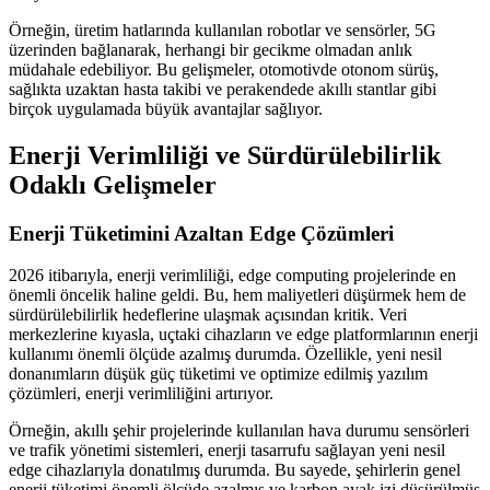
Örneğin, üretim hatlarında kullanılan robotlar ve sensörler, 5G
üzerinden bağlanarak, herhangi bir gecikme olmadan anlık
müdahale edebiliyor. Bu gelişmeler, otomotivde otonom sürüş,
sağlıkta uzaktan hasta takibi ve perakendede akıllı stantlar gibi
birçok uygulamada büyük avantajlar sağlıyor.
Enerji Verimliliği ve Sürdürülebilirlik
Odaklı Gelişmeler
Enerji Tüketimini Azaltan Edge Çözümleri
2026 itibarıyla, enerji verimliliği, edge computing projelerinde en
önemli öncelik haline geldi. Bu, hem maliyetleri düşürmek hem de
sürdürülebilirlik hedeflerine ulaşmak açısından kritik. Veri
merkezlerine kıyasla, uçtaki cihazların ve edge platformlarının enerji
kullanımı önemli ölçüde azalmış durumda. Özellikle, yeni nesil
donanımların düşük güç tüketimi ve optimize edilmiş yazılım
çözümleri, enerji verimliliğini artırıyor.
Örneğin, akıllı şehir projelerinde kullanılan hava durumu sensörleri
ve trafik yönetimi sistemleri, enerji tasarrufu sağlayan yeni nesil
edge cihazlarıyla donatılmış durumda. Bu sayede, şehirlerin genel
enerji tüketimi önemli ölçüde azalmış ve karbon ayak izi düşürülmüş