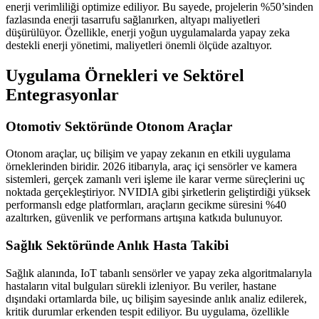
enerji verimliliği optimize ediliyor. Bu sayede, projelerin %50’sinden
fazlasında enerji tasarrufu sağlanırken, altyapı maliyetleri
düşürülüyor. Özellikle, enerji yoğun uygulamalarda yapay zeka
destekli enerji yönetimi, maliyetleri önemli ölçüde azaltıyor.
Uygulama Örnekleri ve Sektörel
Entegrasyonlar
Otomotiv Sektöründe Otonom Araçlar
Otonom araçlar, uç bilişim ve yapay zekanın en etkili uygulama
örneklerinden biridir. 2026 itibarıyla, araç içi sensörler ve kamera
sistemleri, gerçek zamanlı veri işleme ile karar verme süreçlerini uç
noktada gerçekleştiriyor. NVIDIA gibi şirketlerin geliştirdiği yüksek
performanslı edge platformları, araçların gecikme süresini %40
azaltırken, güvenlik ve performans artışına katkıda bulunuyor.
Sağlık Sektöründe Anlık Hasta Takibi
Sağlık alanında, IoT tabanlı sensörler ve yapay zeka algoritmalarıyla
hastaların vital bulguları sürekli izleniyor. Bu veriler, hastane
dışındaki ortamlarda bile, uç bilişim sayesinde anlık analiz edilerek,
kritik durumlar erkenden tespit ediliyor. Bu uygulama, özellikle