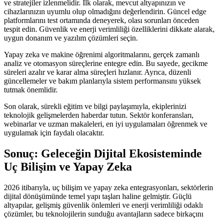
ve stratejiler izlenmelidir. İlk olarak, mevcut altyapınızın ve
cihazlarınızın uyumlu olup olmadığını değerlendirin. Güncel edge
platformlarını test ortamında deneyerek, olası sorunları önceden
tespit edin. Güvenlik ve enerji verimliliği özelliklerini dikkate alarak,
uygun donanım ve yazılım çözümleri seçin.
Yapay zeka ve makine öğrenimi algoritmalarını, gerçek zamanlı
analiz ve otomasyon süreçlerine entegre edin. Bu sayede, gecikme
süreleri azalır ve karar alma süreçleri hızlanır. Ayrıca, düzenli
güncellemeler ve bakım planlarıyla sistem performansını yüksek
tutmak önemlidir.
Son olarak, sürekli eğitim ve bilgi paylaşımıyla, ekiplerinizi
teknolojik gelişmelerden haberdar tutun. Sektör konferansları,
webinarlar ve uzman makaleleri, en iyi uygulamaları öğrenmek ve
uygulamak için faydalı olacaktır.
Sonuç: Geleceğin Dijital Ekosisteminde
Uç Bilişim ve Yapay Zeka
2026 itibarıyla, uç bilişim ve yapay zeka entegrasyonları, sektörlerin
dijital dönüşümünde temel yapı taşları haline gelmiştir. Güçlü
altyapılar, gelişmiş güvenlik önlemleri ve enerji verimliliği odaklı
çözümler, bu teknolojilerin sunduğu avantajların sadece birkaçını