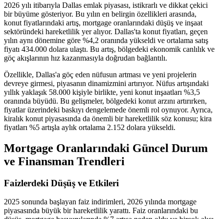
2026 yılı itibarıyla Dallas emlak piyasası, istikrarlı ve dikkat çekici
bir büyüme gösteriyor. Bu yılın en belirgin özellikleri arasında,
konut fiyatlarındaki artış, mortgage oranlarındaki düşüş ve inşaat
sektöründeki hareketlilik yer alıyor. Dallas'ta konut fiyatları, geçen
yılın aynı dönemine göre %4,2 oranında yükseldi ve ortalama satış
fiyatı 434.000 dolara ulaştı. Bu artış, bölgedeki ekonomik canlılık ve
göç akışlarının hız kazanmasıyla doğrudan bağlantılı.
Özellikle, Dallas'a göç eden nüfusun artması ve yeni projelerin
devreye girmesi, piyasanın dinamizmini artırıyor. Nüfus artışındaki
yıllık yaklaşık 58.000 kişiyle birlikte, yeni konut inşaatları %3,5
oranında büyüdü. Bu gelişmeler, bölgedeki konut arzını artırırken,
fiyatlar üzerindeki baskıyı dengelemede önemli rol oynuyor. Ayrıca,
kiralık konut piyasasında da önemli bir hareketlilik söz konusu; kira
fiyatları %5 artışla aylık ortalama 2.152 dolara yükseldi.
Mortgage Oranlarındaki Güncel Durum
ve Finansman Trendleri
Faizlerdeki Düşüş ve Etkileri
2025 sonunda başlayan faiz indirimleri, 2026 yılında mortgage
piyasasında büyük bir hareketlilik yarattı. Faiz oranlarındaki bu