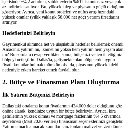
içerisinde %4,2 artarken, satılık evlerin %61'i iskontosuz veya çok
az indirimle satılıyor. Bu, yüksek talep ve piyasanın güçlü olduğunu
gösteriyor. Ayrıca, yeni konut projeleri ve nüfus artış hızındaki
yüksek oranlar (yıllık yaklaşık 58.000 net göç) yatırım fırsatlarını
artırıyor.
Hedeflerinizi Belirleyin
Gayrimenkul alımında net ve ulaşılabilir hedefler belirlemek önemli.
Amacınız yatırım mı, ikamet mi yoksa hem yatırım hem yaşam alanı
mı? Bu sorulara cevap verdikten sonra, bütçenizi ve tercih ettiğiniz
bölgeyi netleştirin. Dallas'ta, gelişmekte olan bölgelerde uygun
fiyatlı konutlar bulmak mümkün olsa da, piyasanın yüksek talebi
nedeniyle erken hareket etmek faydalı olur.
2. Bütçe ve Finansman Planı Oluşturma
İlk Yatırım Bütçenizi Belirleyin
Dallas'taki ortalama konut fiyatlarının 434.000 dolar olduğunu göz
önüne alarak, kendinize uygun bir bütçe belirleyin. Ayrıca, kira
getirilerinin yüksek olması ve mortgage faizlerinin %4,5 civarında
seyretmesi (Mart 2026 verileri) finansman seçeneklerinizi genişletir.
Yatırım amaçlı alınacak konutlar için, toplam maliyet ve geri dönüş