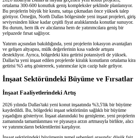
ortalama 300-600 konutluk geniş kompleksler şeklinde planlanıyor.
Bu projelerin büyük bir kısmı, satışa çıkmadan önce yüksek talep
görüyor. Örneğin, North Dallas bölgesinde yeni inşaat projeleri, giriş
seviyesinden lükse kadar çeşitli fiyat aralıklarında konutlar sunuyor.
Bu durum, hem ilk ev alıcılarına hem de yatırımcılara geniş bir
yelpazede fırsat sağlıyor.
Yatırım açısından bakıldığında, yeni projelerin lokasyon avantajları
ve gelişen altyapısı, mülk değerlerinin kısa vadede artışını
destekliyor. Ayrıca, bölgedeki kira getirisi potansiyeli de yüksek.
Dallas'ta yeni inşaat edilen projelerde kiralık konutların ortalama kira
getirisi %5 artış göstererek, yatırımcılar için cazip hale geliyor.
İnşaat Sektöründeki Büyüme ve Fırsatlar
İnşaat Faaliyetlerindeki Artış
2026 yılında Dallas'taki yeni konut inşaatında %3,5'lik bir büyüme
kaydedildi. Bu, bölgedeki inşaat sektörünün sağlıklı bir büyüme
yaşadığını gösteriyor. İnşaat alanındaki bu genişleme, yeni projelerin
zamanında tamamlanması ve piyasaya arzın artmasıyla birlikte, alıcı
ve yatırımcıların beklentilerini karşılıyor.
İnşaat sektöründeki büyümenin temel sebepleri arasında; düşük faiz