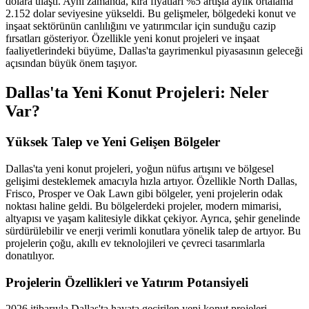
dolara ulaştı. Aynı zamanda, kira fiyatları %5 artışla aylık ortalama
2.152 dolar seviyesine yükseldi. Bu gelişmeler, bölgedeki konut ve
inşaat sektörünün canlılığını ve yatırımcılar için sunduğu cazip
fırsatları gösteriyor. Özellikle yeni konut projeleri ve inşaat
faaliyetlerindeki büyüme, Dallas'ta gayrimenkul piyasasının geleceği
açısından büyük önem taşıyor.
Dallas'ta Yeni Konut Projeleri: Neler
Var?
Yüksek Talep ve Yeni Gelişen Bölgeler
Dallas'ta yeni konut projeleri, yoğun nüfus artışını ve bölgesel
gelişimi desteklemek amacıyla hızla artıyor. Özellikle North Dallas,
Frisco, Prosper ve Oak Lawn gibi bölgeler, yeni projelerin odak
noktası haline geldi. Bu bölgelerdeki projeler, modern mimarisi,
altyapısı ve yaşam kalitesiyle dikkat çekiyor. Ayrıca, şehir genelinde
sürdürülebilir ve enerji verimli konutlara yönelik talep de artıyor. Bu
projelerin çoğu, akıllı ev teknolojileri ve çevreci tasarımlarla
donatılıyor.
Projelerin Özellikleri ve Yatırım Potansiyeli
2026 itibarıyla Dallas'ta hayata geçirilen yeni konut projeleri,