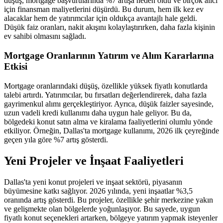
düşüş, mortgage başvurularında %7 artışa neden oldu ve birçok alıcı
için finansman maliyetlerini düşürdü. Bu durum, hem ilk kez ev
alacaklar hem de yatırımcılar için oldukça avantajlı hale geldi.
Düşük faiz oranları, nakit akışını kolaylaştırırken, daha fazla kişinin
ev sahibi olmasını sağladı.
Mortgage Oranlarının Yatırım ve Alım Kararlarına
Etkisi
Mortgage oranlarındaki düşüş, özellikle yüksek fiyatlı konutlarda
talebi artırdı. Yatırımcılar, bu fırsatları değerlendirerek, daha fazla
gayrimenkul alımı gerçekleştiriyor. Ayrıca, düşük faizler sayesinde,
uzun vadeli kredi kullanımı daha uygun hale geliyor. Bu da,
bölgedeki konut satın alma ve kiralama faaliyetlerini olumlu yönde
etkiliyor. Örneğin, Dallas'ta mortgage kullanımı, 2026 ilk çeyreğinde
geçen yıla göre %7 artış gösterdi.
Yeni Projeler ve İnşaat Faaliyetleri
Dallas'ta yeni konut projeleri ve inşaat sektörü, piyasanın
büyümesine katkı sağlıyor. 2026 yılında, yeni inşaatlar %3,5
oranında artış gösterdi. Bu projeler, özellikle şehir merkezine yakın
ve gelişmekte olan bölgelerde yoğunlaşıyor. Bu sayede, uygun
fiyatlı konut seçenekleri artarken, bölgeye yatırım yapmak isteyenler