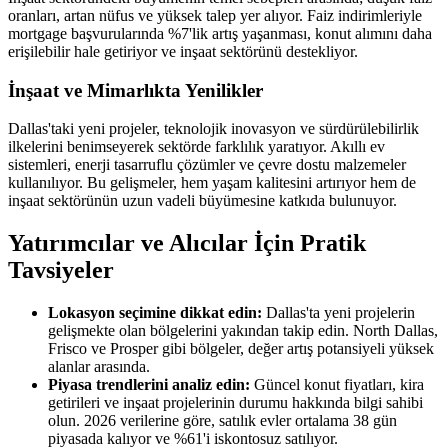
oranları, artan nüfus ve yüksek talep yer alıyor. Faiz indirimleriyle
mortgage başvurularında %7'lik artış yaşanması, konut alımını daha
erişilebilir hale getiriyor ve inşaat sektörünü destekliyor.
İnşaat ve Mimarlıkta Yenilikler
Dallas'taki yeni projeler, teknolojik inovasyon ve sürdürülebilirlik
ilkelerini benimseyerek sektörde farklılık yaratıyor. Akıllı ev
sistemleri, enerji tasarruflu çözümler ve çevre dostu malzemeler
kullanılıyor. Bu gelişmeler, hem yaşam kalitesini artırıyor hem de
inşaat sektörünün uzun vadeli büyümesine katkıda bulunuyor.
Yatırımcılar ve Alıcılar İçin Pratik
Tavsiyeler
Lokasyon seçimine dikkat edin:
Dallas'ta yeni projelerin
gelişmekte olan bölgelerini yakından takip edin. North Dallas,
Frisco ve Prosper gibi bölgeler, değer artış potansiyeli yüksek
alanlar arasında.
Piyasa trendlerini analiz edin:
Güncel konut fiyatları, kira
getirileri ve inşaat projelerinin durumu hakkında bilgi sahibi
olun. 2026 verilerine göre, satılık evler ortalama 38 gün
piyasada kalıyor ve %61'i iskontosuz satılıyor.