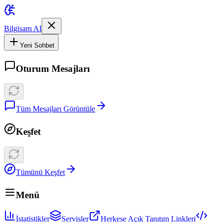
Bilgisam AI
Yeni Sohbet
Oturum Mesajları
Tüm Mesajları Görüntüle
Keşfet
Tümünü Keşfet
Menü
İstatistikler
Servisler
Herkese Açık Tanıtım Linkleri