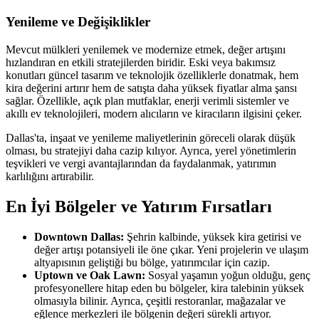
Yenileme ve Değişiklikler
Mevcut mülkleri yenilemek ve modernize etmek, değer artışını
hızlandıran en etkili stratejilerden biridir. Eski veya bakımsız
konutları güncel tasarım ve teknolojik özelliklerle donatmak, hem
kira değerini artırır hem de satışta daha yüksek fiyatlar alma şansı
sağlar. Özellikle, açık plan mutfaklar, enerji verimli sistemler ve
akıllı ev teknolojileri, modern alıcıların ve kiracıların ilgisini çeker.
Dallas'ta, inşaat ve yenileme maliyetlerinin göreceli olarak düşük
olması, bu stratejiyi daha cazip kılıyor. Ayrıca, yerel yönetimlerin
teşvikleri ve vergi avantajlarından da faydalanmak, yatırımın
karlılığını artırabilir.
En İyi Bölgeler ve Yatırım Fırsatları
Downtown Dallas:
Şehrin kalbinde, yüksek kira getirisi ve
değer artışı potansiyeli ile öne çıkar. Yeni projelerin ve ulaşım
altyapısının geliştiği bu bölge, yatırımcılar için cazip.
Uptown ve Oak Lawn:
Sosyal yaşamın yoğun olduğu, genç
profesyonellere hitap eden bu bölgeler, kira talebinin yüksek
olmasıyla bilinir. Ayrıca, çeşitli restoranlar, mağazalar ve
eğlence merkezleri ile bölgenin değeri sürekli artıyor.