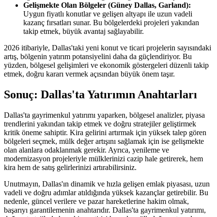
Gelişmekte Olan Bölgeler (Güney Dallas, Garland):
Uygun fiyatlı konutlar ve gelişen altyapı ile uzun vadeli
kazanç fırsatları sunar. Bu bölgelerdeki projeleri yakından
takip etmek, büyük avantaj sağlayabilir.
2026 itibariyle, Dallas'taki yeni konut ve ticari projelerin sayısındaki
artış, bölgenin yatırım potansiyelini daha da güçlendiriyor. Bu
yüzden, bölgesel gelişimleri ve ekonomik göstergeleri düzenli takip
etmek, doğru kararı vermek açısından büyük önem taşır.
Sonuç: Dallas'ta Yatırımın Anahtarları
Dallas'ta gayrimenkul yatırımı yaparken, bölgesel analizler, piyasa
trendlerini yakından takip etmek ve doğru stratejiler geliştirmek
kritik öneme sahiptir. Kira gelirini artırmak için yüksek talep gören
bölgeleri seçmek, mülk değer artışını sağlamak için ise gelişmekte
olan alanlara odaklanmak gerekir. Ayrıca, yenileme ve
modernizasyon projeleriyle mülklerinizi cazip hale getirerek, hem
kira hem de satış gelirlerinizi artırabilirsiniz.
Unutmayın, Dallas'ın dinamik ve hızla gelişen emlak piyasası, uzun
vadeli ve doğru adımlar atıldığında yüksek kazançlar getirebilir. Bu
nedenle, güncel verilere ve pazar hareketlerine hakim olmak,
başarıyı garantilemenin anahtarıdır. Dallas'ta gayrimenkul yatırımı,