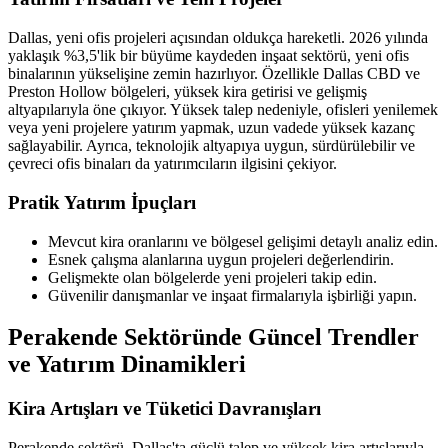
Dallas, yeni ofis projeleri açısından oldukça hareketli. 2026 yılında
yaklaşık %3,5'lik bir büyüme kaydeden inşaat sektörü, yeni ofis
binalarının yükselişine zemin hazırlıyor. Özellikle Dallas CBD ve
Preston Hollow bölgeleri, yüksek kira getirisi ve gelişmiş
altyapılarıyla öne çıkıyor. Yüksek talep nedeniyle, ofisleri yenilemek
veya yeni projelere yatırım yapmak, uzun vadede yüksek kazanç
sağlayabilir. Ayrıca, teknolojik altyapıya uygun, sürdürülebilir ve
çevreci ofis binaları da yatırımcıların ilgisini çekiyor.
Pratik Yatırım İpuçları
Mevcut kira oranlarını ve bölgesel gelişimi detaylı analiz edin.
Esnek çalışma alanlarına uygun projeleri değerlendirin.
Gelişmekte olan bölgelerde yeni projeleri takip edin.
Güvenilir danışmanlar ve inşaat firmalarıyla işbirliği yapın.
Perakende Sektöründe Güncel Trendler
ve Yatırım Dinamikleri
Kira Artışları ve Tüketici Davranışları
Perakende sektörü, Dallas'ta güçlü talep ve yüksek kira artışlarıyla