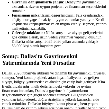
Güvenilir danışmanlarla çalışın:
Deneyimli gayrimenkul
uzmanları, size en uygun projeleri ve finansman seçeneklerini
sunabilir.
Finansman imkanlarını değerlendirin:
Faiz oranlarındaki
düşüş, mortgage almak için uygun zamanlar yaratıyor. Kredi
koşullarını karşılaştırmak ve en uygun krediyi seçmek, yatırım
maliyetinizi azaltabilir.
Geleceğe odaklanın:
Nüfus artışını ve altyapı gelişmelerini
göz önüne alarak, uzun vadeli yatırımlar yapmayı düşünün.
Dallas'ta nüfus artışı, 2025-2026 yılları arasında yaklaşık
58.000 kişi olarak kayıtlara geçti.
Sonuç: Dallas'ta Gayrimenkul
Yatırımlarında Yeni Fırsatlar
Dallas, 2026 itibarıyla istikrarlı ve dinamik bir gayrimenkul piyasası
sunuyor. Yeni konut projeleri, artan inşaat faaliyetleri ve gelişen
altyapı, bölgeyi yatırımcılar ve alıcılar için cazip hale getiriyor. Kira
fiyatlarındaki artış, mülk değerlerindeki yükseliş ve uygun
finansman imkanları, Dallas'ta gayrimenkul yatırımlarını
değerlendirmek için güçlü nedenler sunuyor. Bu gelişmeleri
yakından takip ederek, doğru stratejilerle yüksek kazançlar elde
etmek mümkün. Dallas'ın büyüyen konut piyasası, hem yaşam
kalitesi hem de yatırım getirisi açısından önemli fırsatlar barındırıyor.