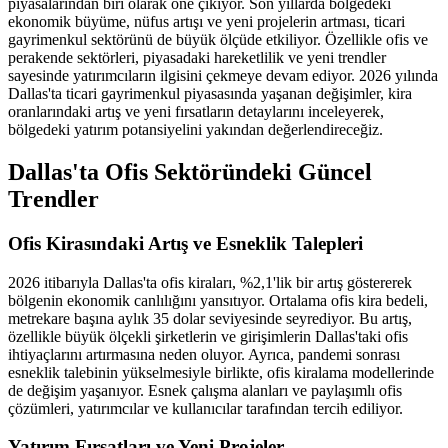
piyasalarından biri olarak öne çıkıyor. Son yıllarda bölgedeki
ekonomik büyüme, nüfus artışı ve yeni projelerin artması, ticari
gayrimenkul sektörünü de büyük ölçüde etkiliyor. Özellikle ofis ve
perakende sektörleri, piyasadaki hareketlilik ve yeni trendler
sayesinde yatırımcıların ilgisini çekmeye devam ediyor. 2026 yılında
Dallas'ta ticari gayrimenkul piyasasında yaşanan değişimler, kira
oranlarındaki artış ve yeni fırsatların detaylarını inceleyerek,
bölgedeki yatırım potansiyelini yakından değerlendireceğiz.
Dallas'ta Ofis Sektöründeki Güncel
Trendler
Ofis Kirasındaki Artış ve Esneklik Talepleri
2026 itibarıyla Dallas'ta ofis kiraları, %2,1'lik bir artış göstererek
bölgenin ekonomik canlılığını yansıtıyor. Ortalama ofis kira bedeli,
metrekare başına aylık 35 dolar seviyesinde seyrediyor. Bu artış,
özellikle büyük ölçekli şirketlerin ve girişimlerin Dallas'taki ofis
ihtiyaçlarını artırmasına neden oluyor. Ayrıca, pandemi sonrası
esneklik talebinin yükselmesiyle birlikte, ofis kiralama modellerinde
de değişim yaşanıyor. Esnek çalışma alanları ve paylaşımlı ofis
çözümleri, yatırımcılar ve kullanıcılar tarafından tercih ediliyor.
Yatırım Fırsatları ve Yeni Projeler