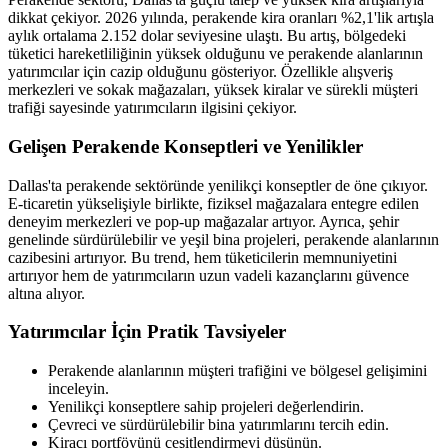
dikkat çekiyor. 2026 yılında, perakende kira oranları %2,1'lik artışla
aylık ortalama 2.152 dolar seviyesine ulaştı. Bu artış, bölgedeki
tüketici hareketliliğinin yüksek olduğunu ve perakende alanlarının
yatırımcılar için cazip olduğunu gösteriyor. Özellikle alışveriş
merkezleri ve sokak mağazaları, yüksek kiralar ve sürekli müşteri
trafiği sayesinde yatırımcıların ilgisini çekiyor.
Gelişen Perakende Konseptleri ve Yenilikler
Dallas'ta perakende sektöründe yenilikçi konseptler de öne çıkıyor.
E-ticaretin yükselişiyle birlikte, fiziksel mağazalara entegre edilen
deneyim merkezleri ve pop-up mağazalar artıyor. Ayrıca, şehir
genelinde sürdürülebilir ve yeşil bina projeleri, perakende alanlarının
cazibesini artırıyor. Bu trend, hem tüketicilerin memnuniyetini
artırıyor hem de yatırımcıların uzun vadeli kazançlarını güvence
altına alıyor.
Yatırımcılar İçin Pratik Tavsiyeler
Perakende alanlarının müşteri trafiğini ve bölgesel gelişimini
inceleyin.
Yenilikçi konseptlere sahip projeleri değerlendirin.
Çevreci ve sürdürülebilir bina yatırımlarını tercih edin.
Kiracı portföyünü çeşitlendirmeyi düşünün.