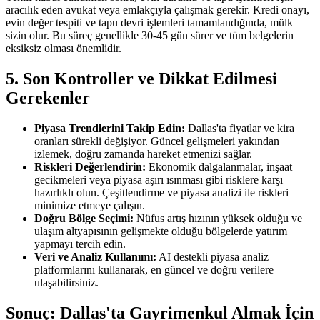
aracılık eden avukat veya emlakçıyla çalışmak gerekir. Kredi onayı,
evin değer tespiti ve tapu devri işlemleri tamamlandığında, mülk
sizin olur. Bu süreç genellikle 30-45 gün sürer ve tüm belgelerin
eksiksiz olması önemlidir.
5. Son Kontroller ve Dikkat Edilmesi
Gerekenler
Piyasa Trendlerini Takip Edin:
Dallas'ta fiyatlar ve kira
oranları sürekli değişiyor. Güncel gelişmeleri yakından
izlemek, doğru zamanda hareket etmenizi sağlar.
Riskleri Değerlendirin:
Ekonomik dalgalanmalar, inşaat
gecikmeleri veya piyasa aşırı ısınması gibi risklere karşı
hazırlıklı olun. Çeşitlendirme ve piyasa analizi ile riskleri
minimize etmeye çalışın.
Doğru Bölge Seçimi:
Nüfus artış hızının yüksek olduğu ve
ulaşım altyapısının gelişmekte olduğu bölgelerde yatırım
yapmayı tercih edin.
Veri ve Analiz Kullanımı:
AI destekli piyasa analiz
platformlarını kullanarak, en güncel ve doğru verilere
ulaşabilirsiniz.
Sonuç: Dallas'ta Gayrimenkul Almak İçin