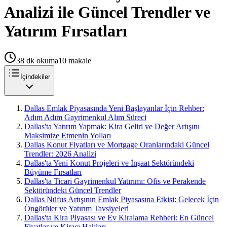
Analizi ile Güncel Trendler ve
Yatırım Fırsatları
38
dk okuma
10
makale
İçindekiler
Dallas Emlak Piyasasında Yeni Başlayanlar İçin Rehber:
Adım Adım Gayrimenkul Alım Süreci
Dallas'ta Yatırım Yapmak: Kira Geliri ve Değer Artışını
Maksimize Etmenin Yolları
Dallas Konut Fiyatları ve Mortgage Oranlarındaki Güncel
Trendler: 2026 Analizi
Dallas'ta Yeni Konut Projeleri ve İnşaat Sektöründeki
Büyüme Fırsatları
Dallas'ta Ticari Gayrimenkul Yatırımı: Ofis ve Perakende
Sektöründeki Güncel Trendler
Dallas Nüfus Artışının Emlak Piyasasına Etkisi: Gelecek İçin
Öngörüler ve Yatırım Tavsiyeleri
Dallas'ta Kira Piyasası ve Ev Kiralama Rehberi: En Güncel
Fiyatlar ve Kiracı Hakları