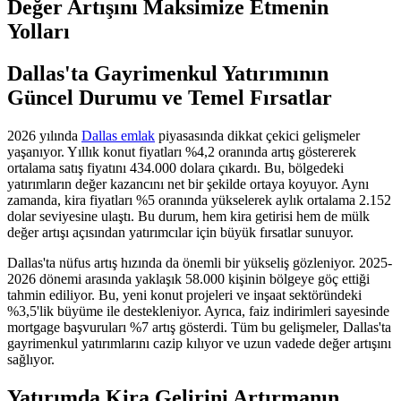
Değer Artışını Maksimize Etmenin
Yolları
Dallas'ta Gayrimenkul Yatırımının
Güncel Durumu ve Temel Fırsatlar
2026 yılında
Dallas emlak
piyasasında dikkat çekici gelişmeler
yaşanıyor. Yıllık konut fiyatları %4,2 oranında artış göstererek
ortalama satış fiyatını 434.000 dolara çıkardı. Bu, bölgedeki
yatırımların değer kazancını net bir şekilde ortaya koyuyor. Aynı
zamanda, kira fiyatları %5 oranında yükselerek aylık ortalama 2.152
dolar seviyesine ulaştı. Bu durum, hem kira getirisi hem de mülk
değer artışı açısından yatırımcılar için büyük fırsatlar sunuyor.
Dallas'ta nüfus artış hızında da önemli bir yükseliş gözleniyor. 2025-
2026 dönemi arasında yaklaşık 58.000 kişinin bölgeye göç ettiği
tahmin ediliyor. Bu, yeni konut projeleri ve inşaat sektöründeki
%3,5'lik büyüme ile destekleniyor. Ayrıca, faiz indirimleri sayesinde
mortgage başvuruları %7 artış gösterdi. Tüm bu gelişmeler, Dallas'ta
gayrimenkul yatırımlarını cazip kılıyor ve uzun vadede değer artışını
sağlıyor.
Yatırımda Kira Gelirini Artırmanın