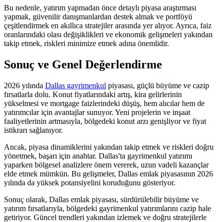
Bu nedenle, yatırım yapmadan önce detaylı piyasa araştırması
yapmak, güvenilir danışmanlardan destek almak ve portföyü
çeşitlendirmek en akıllıca stratejiler arasında yer alıyor. Ayrıca, faiz
oranlarındaki olası değişiklikleri ve ekonomik gelişmeleri yakından
takip etmek, riskleri minimize etmek adına önemlidir.
Sonuç ve Genel Değerlendirme
2026 yılında
Dallas gayrimenkul
piyasası, güçlü büyüme ve cazip
fırsatlarla dolu. Konut fiyatlarındaki artış, kira gelirlerinin
yükselmesi ve mortgage faizlerindeki düşüş, hem alıcılar hem de
yatırımcılar için avantajlar sunuyor. Yeni projelerin ve inşaat
faaliyetlerinin artmasıyla, bölgedeki konut arzı genişliyor ve fiyat
istikrarı sağlanıyor.
Ancak, piyasa dinamiklerini yakından takip etmek ve riskleri doğru
yönetmek, başarı için anahtar. Dallas'ta gayrimenkul yatırımı
yaparken bölgesel analizlere önem vererek, uzun vadeli kazançlar
elde etmek mümkün. Bu gelişmeler, Dallas emlak piyasasının 2026
yılında da yüksek potansiyelini koruduğunu gösteriyor.
Sonuç olarak, Dallas emlak piyasası, sürdürülebilir büyüme ve
yatırım fırsatlarıyla, bölgedeki gayrimenkul yatırımlarını cazip hale
getiriyor. Güncel trendleri yakından izlemek ve doğru stratejilerle