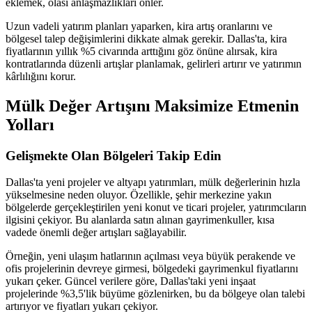
eklemek, olası anlaşmazlıkları önler.
Uzun vadeli yatırım planları yaparken, kira artış oranlarını ve
bölgesel talep değişimlerini dikkate almak gerekir. Dallas'ta, kira
fiyatlarının yıllık %5 civarında arttığını göz önüne alırsak, kira
kontratlarında düzenli artışlar planlamak, gelirleri artırır ve yatırımın
kârlılığını korur.
Mülk Değer Artışını Maksimize Etmenin
Yolları
Gelişmekte Olan Bölgeleri Takip Edin
Dallas'ta yeni projeler ve altyapı yatırımları, mülk değerlerinin hızla
yükselmesine neden oluyor. Özellikle, şehir merkezine yakın
bölgelerde gerçekleştirilen yeni konut ve ticari projeler, yatırımcıların
ilgisini çekiyor. Bu alanlarda satın alınan gayrimenkuller, kısa
vadede önemli değer artışları sağlayabilir.
Örneğin, yeni ulaşım hatlarının açılması veya büyük perakende ve
ofis projelerinin devreye girmesi, bölgedeki gayrimenkul fiyatlarını
yukarı çeker. Güncel verilere göre, Dallas'taki yeni inşaat
projelerinde %3,5'lik büyüme gözlenirken, bu da bölgeye olan talebi
artırıyor ve fiyatları yukarı çekiyor.