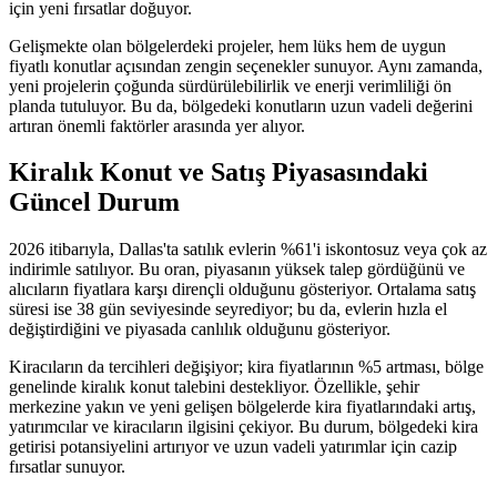
için yeni fırsatlar doğuyor.
Gelişmekte olan bölgelerdeki projeler, hem lüks hem de uygun
fiyatlı konutlar açısından zengin seçenekler sunuyor. Aynı zamanda,
yeni projelerin çoğunda sürdürülebilirlik ve enerji verimliliği ön
planda tutuluyor. Bu da, bölgedeki konutların uzun vadeli değerini
artıran önemli faktörler arasında yer alıyor.
Kiralık Konut ve Satış Piyasasındaki
Güncel Durum
2026 itibarıyla, Dallas'ta satılık evlerin %61'i iskontosuz veya çok az
indirimle satılıyor. Bu oran, piyasanın yüksek talep gördüğünü ve
alıcıların fiyatlara karşı dirençli olduğunu gösteriyor. Ortalama satış
süresi ise 38 gün seviyesinde seyrediyor; bu da, evlerin hızla el
değiştirdiğini ve piyasada canlılık olduğunu gösteriyor.
Kiracıların da tercihleri değişiyor; kira fiyatlarının %5 artması, bölge
genelinde kiralık konut talebini destekliyor. Özellikle, şehir
merkezine yakın ve yeni gelişen bölgelerde kira fiyatlarındaki artış,
yatırımcılar ve kiracıların ilgisini çekiyor. Bu durum, bölgedeki kira
getirisi potansiyelini artırıyor ve uzun vadeli yatırımlar için cazip
fırsatlar sunuyor.