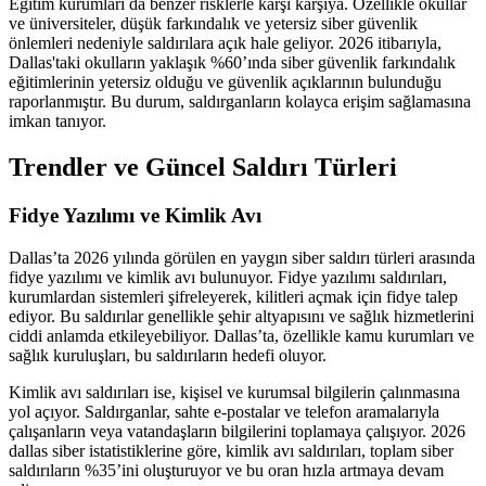
Eğitim kurumları da benzer risklerle karşı karşıya. Özellikle okullar
ve üniversiteler, düşük farkındalık ve yetersiz siber güvenlik
önlemleri nedeniyle saldırılara açık hale geliyor. 2026 itibarıyla,
Dallas'taki okulların yaklaşık %60’ında siber güvenlik farkındalık
eğitimlerinin yetersiz olduğu ve güvenlik açıklarının bulunduğu
raporlanmıştır. Bu durum, saldırganların kolayca erişim sağlamasına
imkan tanıyor.
Trendler ve Güncel Saldırı Türleri
Fidye Yazılımı ve Kimlik Avı
Dallas’ta 2026 yılında görülen en yaygın siber saldırı türleri arasında
fidye yazılımı ve kimlik avı bulunuyor. Fidye yazılımı saldırıları,
kurumlardan sistemleri şifreleyerek, kilitleri açmak için fidye talep
ediyor. Bu saldırılar genellikle şehir altyapısını ve sağlık hizmetlerini
ciddi anlamda etkileyebiliyor. Dallas’ta, özellikle kamu kurumları ve
sağlık kuruluşları, bu saldırıların hedefi oluyor.
Kimlik avı saldırıları ise, kişisel ve kurumsal bilgilerin çalınmasına
yol açıyor. Saldırganlar, sahte e-postalar ve telefon aramalarıyla
çalışanların veya vatandaşların bilgilerini toplamaya çalışıyor. 2026
dallas siber istatistiklerine göre, kimlik avı saldırıları, toplam siber
saldırıların %35’ini oluşturuyor ve bu oran hızla artmaya devam