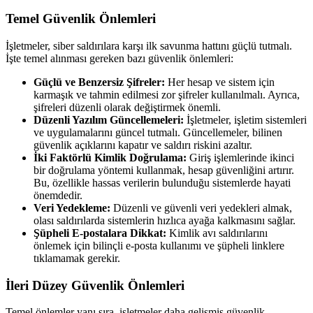
Temel Güvenlik Önlemleri
İşletmeler, siber saldırılara karşı ilk savunma hattını güçlü tutmalı.
İşte temel alınması gereken bazı güvenlik önlemleri:
Güçlü ve Benzersiz Şifreler:
Her hesap ve sistem için
karmaşık ve tahmin edilmesi zor şifreler kullanılmalı. Ayrıca,
şifreleri düzenli olarak değiştirmek önemli.
Düzenli Yazılım Güncellemeleri:
İşletmeler, işletim sistemleri
ve uygulamalarını güncel tutmalı. Güncellemeler, bilinen
güvenlik açıklarını kapatır ve saldırı riskini azaltır.
İki Faktörlü Kimlik Doğrulama:
Giriş işlemlerinde ikinci
bir doğrulama yöntemi kullanmak, hesap güvenliğini artırır.
Bu, özellikle hassas verilerin bulunduğu sistemlerde hayati
önemdedir.
Veri Yedekleme:
Düzenli ve güvenli veri yedekleri almak,
olası saldırılarda sistemlerin hızlıca ayağa kalkmasını sağlar.
Şüpheli E-postalara Dikkat:
Kimlik avı saldırılarını
önlemek için bilinçli e-posta kullanımı ve şüpheli linklere
tıklamamak gerekir.
İleri Düzey Güvenlik Önlemleri
Temel önlemler yanı sıra, işletmeler daha gelişmiş güvenlik