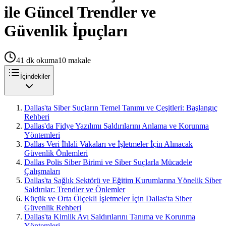
ile Güncel Trendler ve
Güvenlik İpuçları
41
dk okuma
10
makale
İçindekiler
Dallas'ta Siber Suçların Temel Tanımı ve Çeşitleri: Başlangıç
Rehberi
Dallas'da Fidye Yazılımı Saldırılarını Anlama ve Korunma
Yöntemleri
Dallas Veri İhlali Vakaları ve İşletmeler İçin Alınacak
Güvenlik Önlemleri
Dallas Polis Siber Birimi ve Siber Suçlarla Mücadele
Çalışmaları
Dallas'ta Sağlık Sektörü ve Eğitim Kurumlarına Yönelik Siber
Saldırılar: Trendler ve Önlemler
Küçük ve Orta Ölçekli İşletmeler İçin Dallas'ta Siber
Güvenlik Rehberi
Dallas'ta Kimlik Avı Saldırılarını Tanıma ve Korunma
Yöntemleri