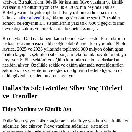
geçiyor. Bu saldırıların büyük bir kısmını fidye yazılımı ve kimlik
avı saldırıları oluşturuyor. Özellikle, 2026'nın başında Dallas
Belediyesi'nin büyük çaplı bir fidye yazılımı saldırısına maruz
kalması,
siber güvenlik
açlıklarını gözler önüne serdi. Bu saldırı
sonucu belediyenin BT sistemlerinin yaklaşık %30'u geçici olarak
devre dışı kalmış ve birçok kamu hizmeti aksamıştı.
Bu olaylar, Dallas'taki hem kamu hem de özel sektör kurumlarının
ne kadar savunmasız olabileceğine dair önemli bir uyarı niteliğinde.
Ayrıca, 2025 ve 2026 yıllarında toplamda 380 milyon doları aşan
maddi kayıplar, şehirdeki siber suçların ekonomik boyutunu ortaya
koyuyor. Sağlık sektörü ve eğitim kurumları da bu saldırılardan
nasibini alıyor. Özellikle sağlık ve eğitim alanında gerçekleştirilen
saldırılar, hasta verilerini ve öğrenci bilgilerini hedef alıyor, bu da
ciddi güvenlik riskleri anlamına geliyor.
Dallas'ta Sık Görülen Siber Suç Türleri
ve Trendler
Fidye Yazılımı ve Kimlik Avı
Dallas'ta en yaygın siber suçlar arasında fidye yazılımı ve kimlik avı
saldırıları öne çıkıyor. Fidye yazılımı saldırıları, sistemleri
şifreleyerek işletmelere ve kamu kurumlarına maddi taleplerle