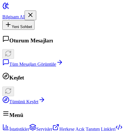
Bilgisam AI
Yeni Sohbet
Oturum Mesajları
Tüm Mesajları Görüntüle
Keşfet
Tümünü Keşfet
Menü
İstatistikler
Servisler
Herkese Açık Tanıtım Linkleri