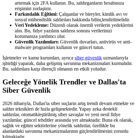
artırmak için 2FA kullanın. Bu, saldırganların hesabınıza
erişimini zorlaştırır.
Farkındalık Eğitimi:
Çalışanlar ve bireyler, kimlik avı ve
sosyal mühendislik saldırıları hakkında bilinçlendirilmelidir.
Veri Yedekleme:
Düzenli olarak önemli verilerin yedeklerini
alın. Bu, fidye yazılımı saldırısı sonrası verilerinizi
korumanıza yardımcı olur.
Güvenlik Yazılımları:
Güvenlik duvarları, antivirüs ve anti-
malware programları kullanın ve güncel tutun.
İşletmeler ve kamu kurumları, ayrıca
siber güvenlik
uzmanlarıyla
işbirliği yaparak, daha gelişmiş savunma mekanizmaları kurmalıdır.
Bu, saldırılara karşı dirençli olmanın en etkili yoludur.
Geleceğe Yönelik Trendler ve Dallas'ta
Siber Güvenlik
2026 itibarıyla, Dallas'ta siber suçların artış trendi devam etmekte ve
saldırı teknikleri de hızla gelişmektedir. Yapay zeka destekli
saldırılar, otomatikleştirilmiş siber savaşlar ve yeni nesil fidye
yazılımlar, güncel tehditler arasında yer almaktadır. Buna ek olarak,
sağlık ve eğitim sektörlerine yönelik saldırılar, özellikle bu
alanlardaki savunma mekanizmalarının güçlendirilmesini zorunlu
kılmaktadır.