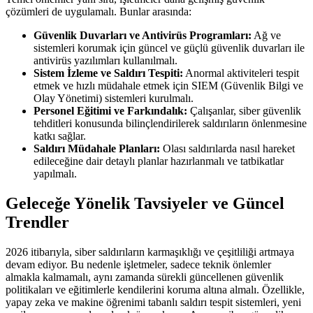
çözümleri de uygulamalı. Bunlar arasında:
Güvenlik Duvarları ve Antivirüs Programları:
Ağ ve
sistemleri korumak için güncel ve güçlü güvenlik duvarları ile
antivirüs yazılımları kullanılmalı.
Sistem İzleme ve Saldırı Tespiti:
Anormal aktiviteleri tespit
etmek ve hızlı müdahale etmek için SIEM (Güvenlik Bilgi ve
Olay Yönetimi) sistemleri kurulmalı.
Personel Eğitimi ve Farkındalık:
Çalışanlar, siber güvenlik
tehditleri konusunda bilinçlendirilerek saldırıların önlenmesine
katkı sağlar.
Saldırı Müdahale Planları:
Olası saldırılarda nasıl hareket
edileceğine dair detaylı planlar hazırlanmalı ve tatbikatlar
yapılmalı.
Geleceğe Yönelik Tavsiyeler ve Güncel
Trendler
2026 itibarıyla, siber saldırıların karmaşıklığı ve çeşitliliği artmaya
devam ediyor. Bu nedenle işletmeler, sadece teknik önlemler
almakla kalmamalı, aynı zamanda sürekli güncellenen güvenlik
politikaları ve eğitimlerle kendilerini koruma altına almalı. Özellikle,
yapay zeka ve makine öğrenimi tabanlı saldırı tespit sistemleri, yeni