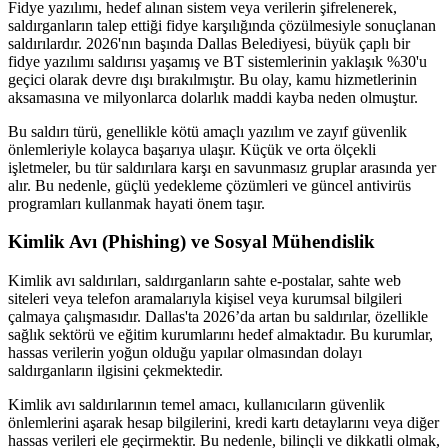
Fidye yazılımı, hedef alınan sistem veya verilerin şifrelenerek,
saldırganların talep ettiği fidye karşılığında çözülmesiyle sonuçlanan
saldırılardır. 2026'nın başında Dallas Belediyesi, büyük çaplı bir
fidye yazılımı saldırısı yaşamış ve BT sistemlerinin yaklaşık %30'u
geçici olarak devre dışı bırakılmıştır. Bu olay, kamu hizmetlerinin
aksamasına ve milyonlarca dolarlık maddi kayba neden olmuştur.
Bu saldırı türü, genellikle kötü amaçlı yazılım ve zayıf güvenlik
önlemleriyle kolayca başarıya ulaşır. Küçük ve orta ölçekli
işletmeler, bu tür saldırılara karşı en savunmasız gruplar arasında yer
alır. Bu nedenle, güçlü yedekleme çözümleri ve güncel antivirüs
programları kullanmak hayati önem taşır.
Kimlik Avı (Phishing) ve Sosyal Mühendislik
Kimlik avı saldırıları, saldırganların sahte e-postalar, sahte web
siteleri veya telefon aramalarıyla kişisel veya kurumsal bilgileri
çalmaya çalışmasıdır. Dallas'ta 2026’da artan bu saldırılar, özellikle
sağlık sektörü ve eğitim kurumlarını hedef almaktadır. Bu kurumlar,
hassas verilerin yoğun olduğu yapılar olmasından dolayı
saldırganların ilgisini çekmektedir.
Kimlik avı saldırılarının temel amacı, kullanıcıların güvenlik
önlemlerini aşarak hesap bilgilerini, kredi kartı detaylarını veya diğer
hassas verileri ele geçirmektir. Bu nedenle, bilinçli ve dikkatli olmak,