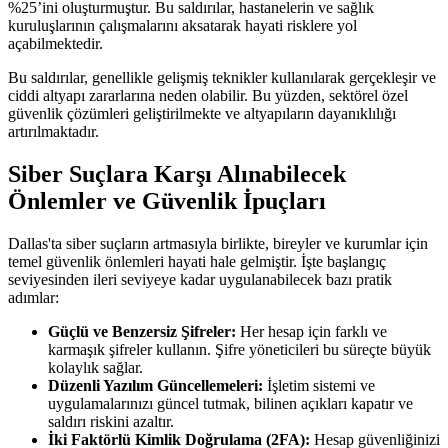
%25’ini oluşturmuştur. Bu saldırılar, hastanelerin ve sağlık
kuruluşlarının çalışmalarını aksatarak hayati risklere yol
açabilmektedir.
Bu saldırılar, genellikle gelişmiş teknikler kullanılarak gerçekleşir ve
ciddi altyapı zararlarına neden olabilir. Bu yüzden, sektörel özel
güvenlik çözümleri geliştirilmekte ve altyapıların dayanıklılığı
artırılmaktadır.
Siber Suçlara Karşı Alınabilecek
Önlemler ve Güvenlik İpuçları
Dallas'ta siber suçların artmasıyla birlikte, bireyler ve kurumlar için
temel güvenlik önlemleri hayati hale gelmiştir. İşte başlangıç
seviyesinden ileri seviyeye kadar uygulanabilecek bazı pratik
adımlar:
Güçlü ve Benzersiz Şifreler:
Her hesap için farklı ve
karmaşık şifreler kullanın. Şifre yöneticileri bu süreçte büyük
kolaylık sağlar.
Düzenli Yazılım Güncellemeleri:
İşletim sistemi ve
uygulamalarınızı güncel tutmak, bilinen açıkları kapatır ve
saldırı riskini azaltır.
İki Faktörlü Kimlik Doğrulama (2FA):
Hesap güvenliğinizi