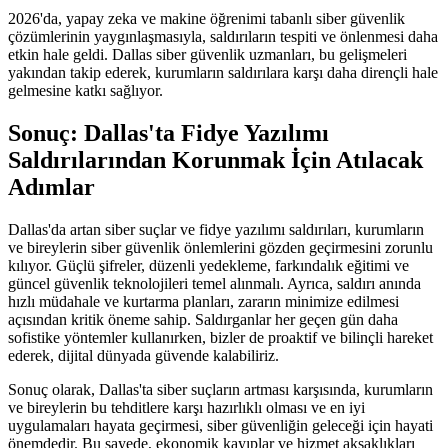
2026'da, yapay zeka ve makine öğrenimi tabanlı siber güvenlik
çözümlerinin yaygınlaşmasıyla, saldırıların tespiti ve önlenmesi daha
etkin hale geldi. Dallas siber güvenlik uzmanları, bu gelişmeleri
yakından takip ederek, kurumların saldırılara karşı daha dirençli hale
gelmesine katkı sağlıyor.
Sonuç: Dallas'ta Fidye Yazılımı
Saldırılarından Korunmak İçin Atılacak
Adımlar
Dallas'da artan siber suçlar ve fidye yazılımı saldırıları, kurumların
ve bireylerin siber güvenlik önlemlerini gözden geçirmesini zorunlu
kılıyor. Güçlü şifreler, düzenli yedekleme, farkındalık eğitimi ve
güncel güvenlik teknolojileri temel alınmalı. Ayrıca, saldırı anında
hızlı müdahale ve kurtarma planları, zararın minimize edilmesi
açısından kritik öneme sahip. Saldırganlar her geçen gün daha
sofistike yöntemler kullanırken, bizler de proaktif ve bilinçli hareket
ederek, dijital dünyada güvende kalabiliriz.
Sonuç olarak, Dallas'ta siber suçların artması karşısında, kurumların
ve bireylerin bu tehditlere karşı hazırlıklı olması ve en iyi
uygulamaları hayata geçirmesi, siber güvenliğin geleceği için hayati
önemdedir. Bu sayede, ekonomik kayıplar ve hizmet aksaklıkları