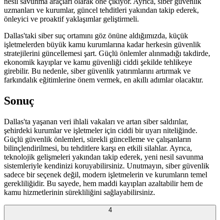
nesil savunma araçları olarak öne çıkıyor. Ayrıca, siber güvenlik
uzmanları ve kurumlar, güncel tehditleri yakından takip ederek,
önleyici ve proaktif yaklaşımlar geliştirmeli.
Dallas'taki siber suç ortamını göz önüne aldığımızda, küçük
işletmelerden büyük kamu kurumlarına kadar herkesin güvenlik
stratejilerini güncellemesi şart. Güçlü önlemler alınmadığı takdirde,
ekonomik kayıplar ve kamu güvenliği ciddi şekilde tehlikeye
girebilir. Bu nedenle, siber güvenlik yatırımlarını artırmak ve
farkındalık eğitimlerine önem vermek, en akıllı adımlar olacaktır.
Sonuç
Dallas'ta yaşanan veri ihlali vakaları ve artan siber saldırılar,
şehirdeki kurumlar ve işletmeler için ciddi bir uyarı niteliğinde.
Güçlü güvenlik önlemleri, sürekli güncelleme ve çalışanların
bilinçlendirilmesi, bu tehditlere karşı en etkili silahlar. Ayrıca,
teknolojik gelişmeleri yakından takip ederek, yeni nesil savunma
sistemleriyle kendinizi koruyabilirsiniz. Unutmayın, siber güvenlik
sadece bir seçenek değil, modern işletmelerin ve kurumların temel
gerekliliğidir. Bu sayede, hem maddi kayıpları azaltabilir hem de
kamu hizmetlerinin sürekliliğini sağlayabilirsiniz.
4