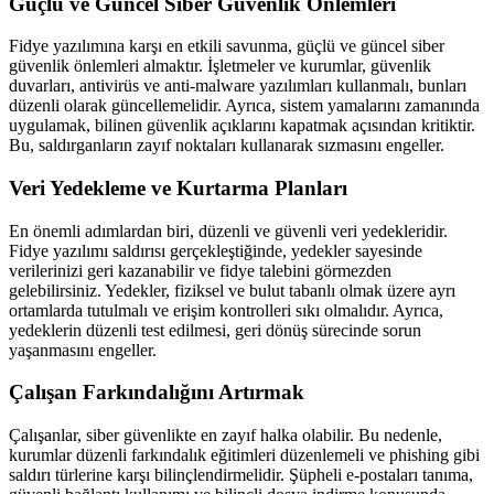
Güçlü ve Güncel Siber Güvenlik Önlemleri
Fidye yazılımına karşı en etkili savunma, güçlü ve güncel siber
güvenlik önlemleri almaktır. İşletmeler ve kurumlar, güvenlik
duvarları, antivirüs ve anti-malware yazılımları kullanmalı, bunları
düzenli olarak güncellemelidir. Ayrıca, sistem yamalarını zamanında
uygulamak, bilinen güvenlik açıklarını kapatmak açısından kritiktir.
Bu, saldırganların zayıf noktaları kullanarak sızmasını engeller.
Veri Yedekleme ve Kurtarma Planları
En önemli adımlardan biri, düzenli ve güvenli veri yedekleridir.
Fidye yazılımı saldırısı gerçekleştiğinde, yedekler sayesinde
verilerinizi geri kazanabilir ve fidye talebini görmezden
gelebilirsiniz. Yedekler, fiziksel ve bulut tabanlı olmak üzere ayrı
ortamlarda tutulmalı ve erişim kontrolleri sıkı olmalıdır. Ayrıca,
yedeklerin düzenli test edilmesi, geri dönüş sürecinde sorun
yaşanmasını engeller.
Çalışan Farkındalığını Artırmak
Çalışanlar, siber güvenlikte en zayıf halka olabilir. Bu nedenle,
kurumlar düzenli farkındalık eğitimleri düzenlemeli ve phishing gibi
saldırı türlerine karşı bilinçlendirmelidir. Şüpheli e-postaları tanıma,