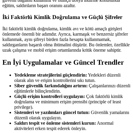
güvenli bağlantı kullanımı ve bilinçli dosya indirme konusunda
eğitim, saldırıların başarı oranını azaltır.
İki Faktörlü Kimlik Doğrulama ve Güçlü Şifreler
İki faktörlü kimlik doğrulama, kimlik avı ve kötü amaçlı girişleri
önlemede önemli bir adımdır. Ayrıca, karmaşık ve benzersiz şifreler
kullanmak, aynı şifreyi birden fazla hesapta kullanmamak,
saldırganların başarılı olma ihtimalini düşürür. Bu önlemler, özellikle
uzak çalışma ve mobil erişim ortamlarında kritik öneme sahiptir.
En İyi Uygulamalar ve Güncel Trendler
Yedekleme stratejilerini güçlendirin:
Yedekleri düzenli
olarak alın ve erişim kontrollerini sıkı tutun.
Siber güvenlik farkındalığını artırın:
Çalışanlarınızı düzenli
eğitimlerle bilinçlendirin.
Güçlü erişim kontrolleri uygulayın:
Çok faktörlü kimlik
doğrulama ve minimum erişim prensibi (principle of least
privilege).
Sistemleri ve yazılımları güncel tutun:
Güvenlik yamalarını
düzenli olarak uygulayın.
Saldırı tespit ve önleme sistemleri kurun:
Anormal
aktiviteleri erken tespit ederek önleyin.