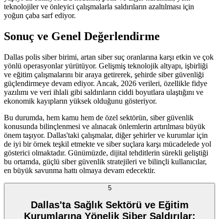
teknolojiler ve önleyici çalışmalarla saldırıların azaltılması için
yoğun çaba sarf ediyor.
Sonuç ve Genel Değerlendirme
Dallas polis siber birimi, artan siber suç oranlarına karşı etkin ve çok
yönlü operasyonlar yürütüyor. Gelişmiş teknolojik altyapı, işbirliği
ve eğitim çalışmalarını bir araya getirerek, şehirde siber güvenliği
güçlendirmeye devam ediyor. Ancak, 2026 verileri, özellikle fidye
yazılımı ve veri ihlali gibi saldırıların ciddi boyutlara ulaştığını ve
ekonomik kayıpların yüksek olduğunu gösteriyor.
Bu durumda, hem kamu hem de özel sektörün, siber güvenlik
konusunda bilinçlenmesi ve alınacak önlemlerin artırılması büyük
önem taşıyor. Dallas'taki çalışmalar, diğer şehirler ve kurumlar için
de iyi bir örnek teşkil etmekte ve siber suçlara karşı mücadelede yol
gösterici olmaktadır. Günümüzde, dijital tehditlerin sürekli geliştiği
bu ortamda, güçlü siber güvenlik stratejileri ve bilinçli kullanıcılar,
en büyük savunma hattı olmaya devam edecektir.
5
Dallas'ta Sağlık Sektörü ve Eğitim
Kurumlarına Yönelik Siber Saldırılar: