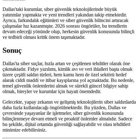
Dallas'taki kurumlar, siber güvenlik teknolojilerinde büyük
yatırımlar yapmakta ve yeni trendleri yakından takip etmektedir.
Ayrıca, farkındalık eğitimleri ve siber güvenlik bilincini artıracak
çalışmalar hız kazanmıştır. 2026 sonrası öngörüler, bu trendlerin
devam edeceği yönünde olup, herkesin güvenlik konusunda bilinçli
ve tedbirli olması kritik önem taşımaktadır.
Sonuç
Dallas'ta siber suçlar, hızla artan ve çeşitlenen tehditler olarak öne
çıkmaktadır. Fidye yazılımı, kimlik avı ve veri ihlalleri başta olmak
üzere çeşitli saldırı türleri, hem kamu hem de özel sektörü hedef
alarak ciddi maddi ve itibar kayıplarına yol açmaktadır. Bu nedenle,
temel güvenlik önlemlerini almak ve sürekli güncel bilgiye sahip
olmak, bireyler ve kurumlar için hayati önemdedir.
Gelecekte, yapay zekanın ve gelişmiş teknolojilerin siber saldırılarda
daha fazla kullanılacağı öngörülmektedir. Bu yüzden, Dallas ve
çevresinde yaşayanlar ile işletmeler, siber güvenlik konusunda
bilinçlenmeye devam etmeli ve proaktif önlemler almalıdır. Sadece
bu şekilde, dijital ortamda güvenliği sağlayabilir ve olası tehditleri
minimize edebilirsiniz.