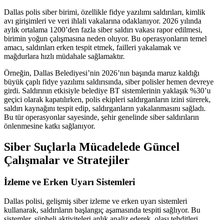
Dallas polis siber birimi, özellikle fidye yazılımı saldırıları, kimlik
avı girişimleri ve veri ihlali vakalarına odaklanıyor. 2026 yılında
aylık ortalama 1200’den fazla siber saldırı vakası rapor edilmesi,
birimin yoğun çalışmasına neden oluyor. Bu operasyonların temel
amacı, saldırıları erken tespit etmek, failleri yakalamak ve
mağdurlara hızlı müdahale sağlamaktır.
Örneğin, Dallas Belediyesi’nin 2026’nın başında maruz kaldığı
büyük çaplı fidye yazılımı saldırısında, siber polisler hemen devreye
girdi. Saldırının etkisiyle belediye BT sistemlerinin yaklaşık %30’u
geçici olarak kapatılırken, polis ekipleri saldırganların izini sürerek,
saldırı kaynağını tespit edip, saldırganların yakalanmasını sağladı.
Bu tür operasyonlar sayesinde, şehir genelinde siber saldırıların
önlenmesine katkı sağlanıyor.
Siber Suçlarla Mücadelede Güncel
Çalışmalar ve Stratejiler
İzleme ve Erken Uyarı Sistemleri
Dallas polisi, gelişmiş siber izleme ve erken uyarı sistemleri
kullanarak, saldırıların başlangıç aşamasında tespiti sağlıyor. Bu
sistemler, şüpheli aktiviteleri anlık analiz ederek, olası tehditleri