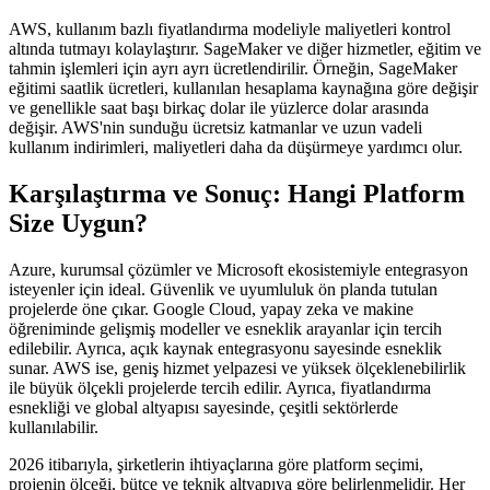
AWS, kullanım bazlı fiyatlandırma modeliyle maliyetleri kontrol
altında tutmayı kolaylaştırır. SageMaker ve diğer hizmetler, eğitim ve
tahmin işlemleri için ayrı ayrı ücretlendirilir. Örneğin, SageMaker
eğitimi saatlik ücretleri, kullanılan hesaplama kaynağına göre değişir
ve genellikle saat başı birkaç dolar ile yüzlerce dolar arasında
değişir. AWS'nin sunduğu ücretsiz katmanlar ve uzun vadeli
kullanım indirimleri, maliyetleri daha da düşürmeye yardımcı olur.
Karşılaştırma ve Sonuç: Hangi Platform
Size Uygun?
Azure, kurumsal çözümler ve Microsoft ekosistemiyle entegrasyon
isteyenler için ideal. Güvenlik ve uyumluluk ön planda tutulan
projelerde öne çıkar. Google Cloud, yapay zeka ve makine
öğreniminde gelişmiş modeller ve esneklik arayanlar için tercih
edilebilir. Ayrıca, açık kaynak entegrasyonu sayesinde esneklik
sunar. AWS ise, geniş hizmet yelpazesi ve yüksek ölçeklenebilirlik
ile büyük ölçekli projelerde tercih edilir. Ayrıca, fiyatlandırma
esnekliği ve global altyapısı sayesinde, çeşitli sektörlerde
kullanılabilir.
2026 itibarıyla, şirketlerin ihtiyaçlarına göre platform seçimi,
projenin ölçeği, bütçe ve teknik altyapıya göre belirlenmelidir. Her