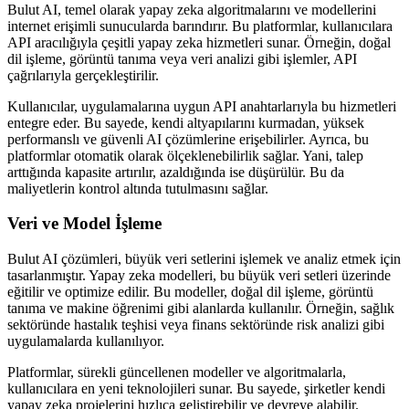
Bulut AI, temel olarak yapay zeka algoritmalarını ve modellerini
internet erişimli sunucularda barındırır. Bu platformlar, kullanıcılara
API aracılığıyla çeşitli yapay zeka hizmetleri sunar. Örneğin, doğal
dil işleme, görüntü tanıma veya veri analizi gibi işlemler, API
çağrılarıyla gerçekleştirilir.
Kullanıcılar, uygulamalarına uygun API anahtarlarıyla bu hizmetleri
entegre eder. Bu sayede, kendi altyapılarını kurmadan, yüksek
performanslı ve güvenli AI çözümlerine erişebilirler. Ayrıca, bu
platformlar otomatik olarak ölçeklenebilirlik sağlar. Yani, talep
arttığında kapasite artırılır, azaldığında ise düşürülür. Bu da
maliyetlerin kontrol altında tutulmasını sağlar.
Veri ve Model İşleme
Bulut AI çözümleri, büyük veri setlerini işlemek ve analiz etmek için
tasarlanmıştır. Yapay zeka modelleri, bu büyük veri setleri üzerinde
eğitilir ve optimize edilir. Bu modeller, doğal dil işleme, görüntü
tanıma ve makine öğrenimi gibi alanlarda kullanılır. Örneğin, sağlık
sektöründe hastalık teşhisi veya finans sektöründe risk analizi gibi
uygulamalarda kullanılıyor.
Platformlar, sürekli güncellenen modeller ve algoritmalarla,
kullanıcılara en yeni teknolojileri sunar. Bu sayede, şirketler kendi
yapay zeka projelerini hızlıca geliştirebilir ve devreye alabilir.