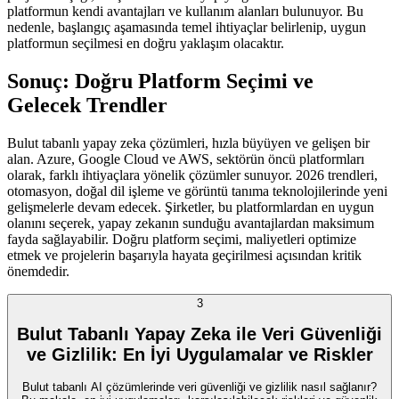
platformun kendi avantajları ve kullanım alanları bulunuyor. Bu
nedenle, başlangıç aşamasında temel ihtiyaçlar belirlenip, uygun
platformun seçilmesi en doğru yaklaşım olacaktır.
Sonuç: Doğru Platform Seçimi ve
Gelecek Trendler
Bulut tabanlı yapay zeka çözümleri, hızla büyüyen ve gelişen bir
alan. Azure, Google Cloud ve AWS, sektörün öncü platformları
olarak, farklı ihtiyaçlara yönelik çözümler sunuyor. 2026 trendleri,
otomasyon, doğal dil işleme ve görüntü tanıma teknolojilerinde yeni
gelişmelerle devam edecek. Şirketler, bu platformlardan en uygun
olanını seçerek, yapay zekanın sunduğu avantajlardan maksimum
fayda sağlayabilir. Doğru platform seçimi, maliyetleri optimize
etmek ve projelerin başarıyla hayata geçirilmesi açısından kritik
önemdedir.
3
Bulut Tabanlı Yapay Zeka ile Veri Güvenliği
ve Gizlilik: En İyi Uygulamalar ve Riskler
Bulut tabanlı AI çözümlerinde veri güvenliği ve gizlilik nasıl sağlanır?