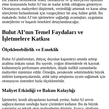
etme konusunda bulut AI’nın ne kadar kritik olduğunu gösteriyor.
Otomasyon, maliyetleri düşürmek, verimliliği artırmak ve karar alma
süreçlerini hızlandırmak için vazgeçilmez bir araç haline geldi. Bu
makalede, bulut AI’nin işletmelere sağladığı avantajları, uygulama
stratejilerini ve başarılı örnekleri detaylandıracağız.
Bulut AI’nın Temel Faydaları ve
İşletmelere Katkısı
Ölçeklenebilirlik ve Esneklik
Bulut AI platformları, ihtiyaç duyulan kapasiteyi anında artırıp
azaltma imkanı sunar. Bu sayede, yoğun dönemlerde ek kaynak
kullanımıyla performans artırılırken, düşük trafikli zamanlarda
maliyetler minimize edilir. Örneğin, perakende sektöründeki büyük
indirim kampanyalarında, anlık talep artışlarına uyum sağlamak için
otomasyon sistemleri hızla ölçeklenebilir.
Maliyet Etkinliği ve Bakım Kolaylığı
İşletmeler, kendi altyapılarını kurmak yerine, bulut AI servis
sağlayıcılarının sunduğu hazır çözümleri kullanır. Bu da büyük
yatırımlar ve teknik ekip maliyetlerini düşürür. Ayrıca, platform