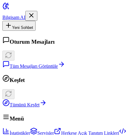
Bilgisam AI
Yeni Sohbet
Oturum Mesajları
Tüm Mesajları Görüntüle
Keşfet
Tümünü Keşfet
Menü
İstatistikler
Servisler
Herkese Açık Tanıtım Linkleri