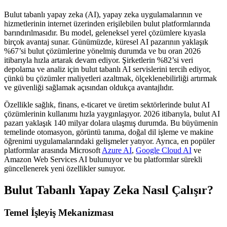
Bulut tabanlı yapay zeka (AI), yapay zeka uygulamalarının ve
hizmetlerinin internet üzerinden erişilebilen bulut platformlarında
barındırılmasıdır. Bu model, geleneksel yerel çözümlere kıyasla
birçok avantaj sunar. Günümüzde, küresel AI pazarının yaklaşık
%67’si bulut çözümlerine yönelmiş durumda ve bu oran 2026
itibarıyla hızla artarak devam ediyor. Şirketlerin %82’si veri
depolama ve analiz için bulut tabanlı AI servislerini tercih ediyor,
çünkü bu çözümler maliyetleri azaltmak, ölçeklenebilirliği artırmak
ve güvenliği sağlamak açısından oldukça avantajlıdır.
Özellikle sağlık, finans, e-ticaret ve üretim sektörlerinde bulut AI
çözümlerinin kullanımı hızla yaygınlaşıyor. 2026 itibarıyla, bulut AI
pazarı yaklaşık 140 milyar dolara ulaşmış durumda. Bu büyümenin
temelinde otomasyon, görüntü tanıma, doğal dil işleme ve makine
öğrenimi uygulamalarındaki gelişmeler yatıyor. Ayrıca, en popüler
platformlar arasında Microsoft
Azure AI
,
Google Cloud AI
ve
Amazon Web Services AI bulunuyor ve bu platformlar sürekli
güncellenerek yeni özellikler sunuyor.
Bulut Tabanlı Yapay Zeka Nasıl Çalışır?
Temel İşleyiş Mekanizması