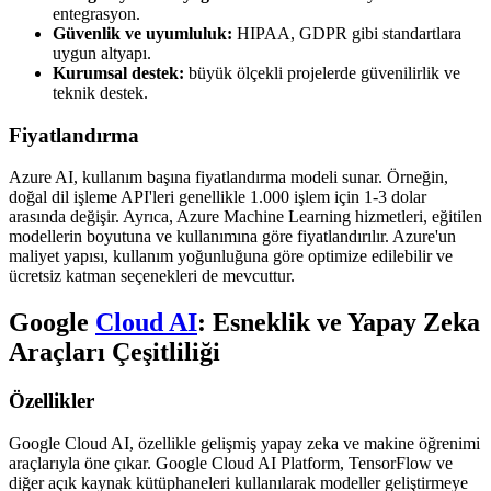
entegrasyon.
Güvenlik ve uyumluluk:
HIPAA, GDPR gibi standartlara
uygun altyapı.
Kurumsal destek:
büyük ölçekli projelerde güvenilirlik ve
teknik destek.
Fiyatlandırma
Azure AI, kullanım başına fiyatlandırma modeli sunar. Örneğin,
doğal dil işleme API'leri genellikle 1.000 işlem için 1-3 dolar
arasında değişir. Ayrıca, Azure Machine Learning hizmetleri, eğitilen
modellerin boyutuna ve kullanımına göre fiyatlandırılır. Azure'un
maliyet yapısı, kullanım yoğunluğuna göre optimize edilebilir ve
ücretsiz katman seçenekleri de mevcuttur.
Google
Cloud AI
: Esneklik ve Yapay Zeka
Araçları Çeşitliliği
Özellikler
Google Cloud AI, özellikle gelişmiş yapay zeka ve makine öğrenimi
araçlarıyla öne çıkar. Google Cloud AI Platform, TensorFlow ve
diğer açık kaynak kütüphaneleri kullanılarak modeller geliştirmeye