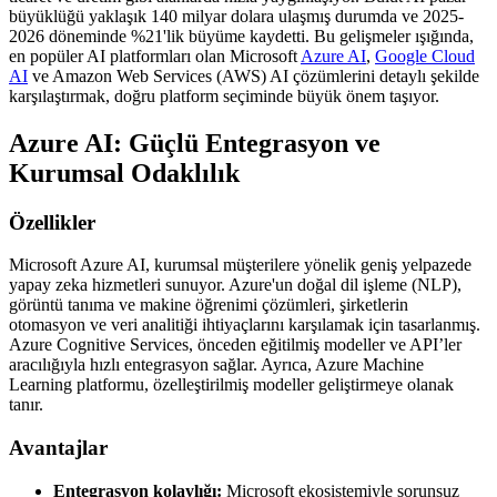
büyüklüğü yaklaşık 140 milyar dolara ulaşmış durumda ve 2025-
2026 döneminde %21'lik büyüme kaydetti. Bu gelişmeler ışığında,
en popüler AI platformları olan Microsoft
Azure AI
,
Google Cloud
AI
ve Amazon Web Services (AWS) AI çözümlerini detaylı şekilde
karşılaştırmak, doğru platform seçiminde büyük önem taşıyor.
Azure AI: Güçlü Entegrasyon ve
Kurumsal Odaklılık
Özellikler
Microsoft Azure AI, kurumsal müşterilere yönelik geniş yelpazede
yapay zeka hizmetleri sunuyor. Azure'un doğal dil işleme (NLP),
görüntü tanıma ve makine öğrenimi çözümleri, şirketlerin
otomasyon ve veri analitiği ihtiyaçlarını karşılamak için tasarlanmış.
Azure Cognitive Services, önceden eğitilmiş modeller ve API’ler
aracılığıyla hızlı entegrasyon sağlar. Ayrıca, Azure Machine
Learning platformu, özelleştirilmiş modeller geliştirmeye olanak
tanır.
Avantajlar
Entegrasyon kolaylığı:
Microsoft ekosistemiyle sorunsuz