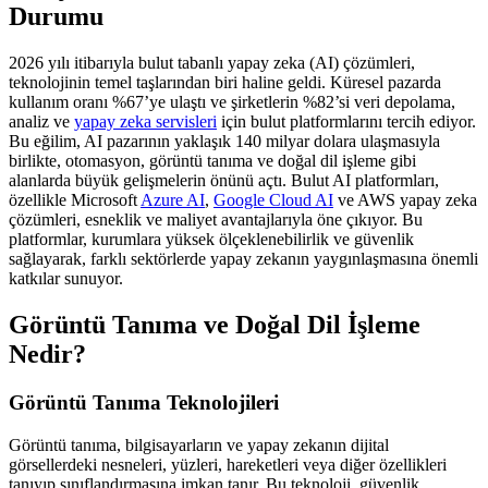
Durumu
2026 yılı itibarıyla bulut tabanlı yapay zeka (AI) çözümleri,
teknolojinin temel taşlarından biri haline geldi. Küresel pazarda
kullanım oranı %67’ye ulaştı ve şirketlerin %82’si veri depolama,
analiz ve
yapay zeka servisleri
için bulut platformlarını tercih ediyor.
Bu eğilim, AI pazarının yaklaşık 140 milyar dolara ulaşmasıyla
birlikte, otomasyon, görüntü tanıma ve doğal dil işleme gibi
alanlarda büyük gelişmelerin önünü açtı. Bulut AI platformları,
özellikle Microsoft
Azure AI
,
Google Cloud AI
ve AWS yapay zeka
çözümleri, esneklik ve maliyet avantajlarıyla öne çıkıyor. Bu
platformlar, kurumlara yüksek ölçeklenebilirlik ve güvenlik
sağlayarak, farklı sektörlerde yapay zekanın yaygınlaşmasına önemli
katkılar sunuyor.
Görüntü Tanıma ve Doğal Dil İşleme
Nedir?
Görüntü Tanıma Teknolojileri
Görüntü tanıma, bilgisayarların ve yapay zekanın dijital
görsellerdeki nesneleri, yüzleri, hareketleri veya diğer özellikleri
tanıyıp sınıflandırmasına imkan tanır. Bu teknoloji, güvenlik