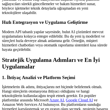
sağlayıcıları sürekli güncellemeler ve bakım hizmetleri sunar,
böylece işletmeler teknik detaylarla uğraşmadan en yeni
teknolojilere ulaşabilir.
Hızlı Entegrasyon ve Uygulama Geliştirme
Modern API tabanlı yapılar sayesinde, bulut AI çözümleri mevcut
uygulamalara kolayca entegre edilebilir. Bu da yeni iş modelleri ve
süreçleri hızla devreye almak anlamına gelir. Örneğin, müşteri
hizmetleri chatbotları veya otomatik raporlama sistemleri kısa sürede
hayata geçirilebilir.
Stratejik Uygulama Adımları ve En İyi
Uygulamalar
1. İhtiyaç Analizi ve Platform Seçimi
İşletmelerin ilk adımı, ihtiyaçlarını net biçimde belirlemek olmalı.
Hangi süreçlerin otomasyona ihtiyacı olduğunu ve hangi
teknolojilerin kullanılacağını tespit etmek gerekir. En popüler
platformlar arasında Microsoft
Azure AI
,
Google Cloud AI
ve
Amazon Web Services AI bulunuyor. Bu platformların sunduğu
hizmetleri karşılaştırmak ve en uygun olanı seçmek, projenin başarısı