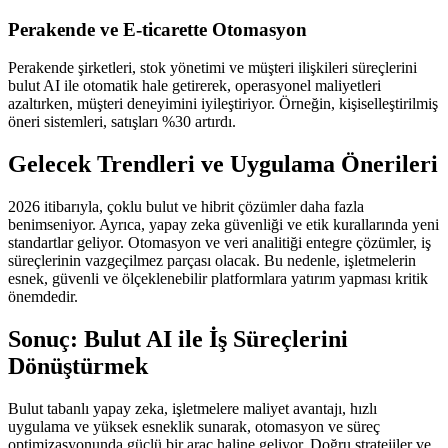
Perakende ve E-ticarette Otomasyon
Perakende şirketleri, stok yönetimi ve müşteri ilişkileri süreçlerini
bulut AI ile otomatik hale getirerek, operasyonel maliyetleri
azaltırken, müşteri deneyimini iyileştiriyor. Örneğin, kişiselleştirilmiş
öneri sistemleri, satışları %30 artırdı.
Gelecek Trendleri ve Uygulama Önerileri
2026 itibarıyla, çoklu bulut ve hibrit çözümler daha fazla
benimseniyor. Ayrıca, yapay zeka güvenliği ve etik kurallarında yeni
standartlar geliyor. Otomasyon ve veri analitiği entegre çözümler, iş
süreçlerinin vazgeçilmez parçası olacak. Bu nedenle, işletmelerin
esnek, güvenli ve ölçeklenebilir platformlara yatırım yapması kritik
önemdedir.
Sonuç: Bulut AI ile İş Süreçlerini
Dönüştürmek
Bulut tabanlı yapay zeka, işletmelere maliyet avantajı, hızlı
uygulama ve yüksek esneklik sunarak, otomasyon ve süreç
optimizasyonunda güçlü bir araç haline geliyor. Doğru stratejiler ve