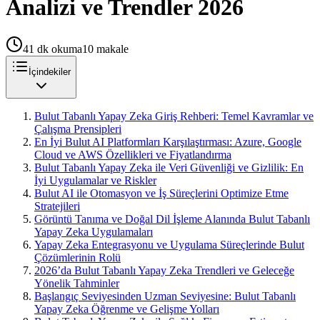
Analizi ve Trendler 2026
41
dk okuma
10
makale
İçindekiler
Bulut Tabanlı Yapay Zeka Giriş Rehberi: Temel Kavramlar ve
Çalışma Prensipleri
En İyi Bulut AI Platformları Karşılaştırması: Azure, Google
Cloud ve AWS Özellikleri ve Fiyatlandırma
Bulut Tabanlı Yapay Zeka ile Veri Güvenliği ve Gizlilik: En
İyi Uygulamalar ve Riskler
Bulut AI ile Otomasyon ve İş Süreçlerini Optimize Etme
Stratejileri
Görüntü Tanıma ve Doğal Dil İşleme Alanında Bulut Tabanlı
Yapay Zeka Uygulamaları
Yapay Zeka Entegrasyonu ve Uygulama Süreçlerinde Bulut
Çözümlerinin Rolü
2026’da Bulut Tabanlı Yapay Zeka Trendleri ve Geleceğe
Yönelik Tahminler
Başlangıç Seviyesinden Uzman Seviyesine: Bulut Tabanlı
Yapay Zeka Öğrenme ve Gelişme Yolları