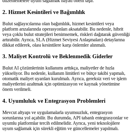
düzenlemelere uyum sağlamak hayati önem taşır.
2. Hizmet Kesintileri ve Bağımlılık
Bulut sağlayıcılarına olan bağımlılık, hizmet kesintileri veya
platform arızalarında operasyonları aksatabilir. Bu nedenle, hibrit
veya çoklu bulut stratejileri benimsemek, riskleri dağıtarak güvenliği
artırabilir. Ayrıca, SLA (Hizmet Seviyesi Anlaşmaları) detaylarına
dikkat edilerek, olası kesintilere karşı önlemler alınmalı.
3. Maliyet Kontrolü ve Beklenmedik Giderler
Bulut AI çözümlerinin kullanımı arttıkça, maliyetler de hızla
yükseliyor. Bu nedenle, kullanım limitleri ve bütçe takibi yapmalı,
otomatik maliyet uyarıları kurulmalı. Ayrıca, gereksiz veri ve işlem
maliyetlerini azaltmak için optimizasyon ve kaynak yönetimine
önem verilmeli.
4. Uyumluluk ve Entegrasyon Problemleri
Mevcut altyapı ve uygulamalarla uyumsuzluk, entegrasyon
sorunlarına yol açabilir. Bu durumda, API tabanlı entegrasyonlar ve
uyumlu platformlar tercih edilmelidir. Ayrıca, yeni teknolojilere
uyum sağlamak için sürekli eğitim ve güncellemeler yapılmalı.