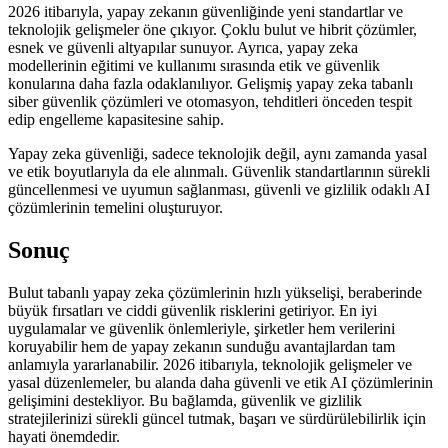
2026 itibarıyla, yapay zekanın güvenliğinde yeni standartlar ve
teknolojik gelişmeler öne çıkıyor. Çoklu bulut ve hibrit çözümler,
esnek ve güvenli altyapılar sunuyor. Ayrıca, yapay zeka
modellerinin eğitimi ve kullanımı sırasında etik ve güvenlik
konularına daha fazla odaklanılıyor. Gelişmiş yapay zeka tabanlı
siber güvenlik çözümleri ve otomasyon, tehditleri önceden tespit
edip engelleme kapasitesine sahip.
Yapay zeka güvenliği, sadece teknolojik değil, aynı zamanda yasal
ve etik boyutlarıyla da ele alınmalı. Güvenlik standartlarının sürekli
güncellenmesi ve uyumun sağlanması, güvenli ve gizlilik odaklı AI
çözümlerinin temelini oluşturuyor.
Sonuç
Bulut tabanlı yapay zeka çözümlerinin hızlı yükselişi, beraberinde
büyük fırsatları ve ciddi güvenlik risklerini getiriyor. En iyi
uygulamalar ve güvenlik önlemleriyle, şirketler hem verilerini
koruyabilir hem de yapay zekanın sunduğu avantajlardan tam
anlamıyla yararlanabilir. 2026 itibarıyla, teknolojik gelişmeler ve
yasal düzenlemeler, bu alanda daha güvenli ve etik AI çözümlerinin
gelişimini destekliyor. Bu bağlamda, güvenlik ve gizlilik
stratejilerinizi sürekli güncel tutmak, başarı ve sürdürülebilirlik için
hayati önemdedir.