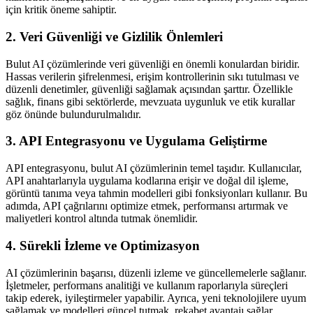
için kritik öneme sahiptir.
2. Veri Güvenliği ve Gizlilik Önlemleri
Bulut AI çözümlerinde veri güvenliği en önemli konulardan biridir.
Hassas verilerin şifrelenmesi, erişim kontrollerinin sıkı tutulması ve
düzenli denetimler, güvenliği sağlamak açısından şarttır. Özellikle
sağlık, finans gibi sektörlerde, mevzuata uygunluk ve etik kurallar
göz önünde bulundurulmalıdır.
3. API Entegrasyonu ve Uygulama Geliştirme
API entegrasyonu, bulut AI çözümlerinin temel taşıdır. Kullanıcılar,
API anahtarlarıyla uygulama kodlarına erişir ve doğal dil işleme,
görüntü tanıma veya tahmin modelleri gibi fonksiyonları kullanır. Bu
adımda, API çağrılarını optimize etmek, performansı artırmak ve
maliyetleri kontrol altında tutmak önemlidir.
4. Sürekli İzleme ve Optimizasyon
AI çözümlerinin başarısı, düzenli izleme ve güncellemelerle sağlanır.
İşletmeler, performans analitiği ve kullanım raporlarıyla süreçleri
takip ederek, iyileştirmeler yapabilir. Ayrıca, yeni teknolojilere uyum
sağlamak ve modelleri güncel tutmak, rekabet avantajı sağlar.