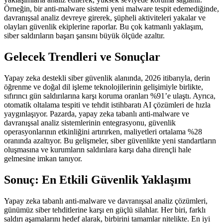
Örneğin, bir anti-malware sistemi yeni malware tespit edemediğinde,
davranışsal analiz devreye girerek, şüpheli aktiviteleri yakalar ve
olayları güvenlik ekiplerine raporlar. Bu çok katmanlı yaklaşım,
siber saldırıların başarı şansını büyük ölçüde azaltır.
Gelecek Trendleri ve Sonuçlar
Yapay zeka destekli siber güvenlik alanında, 2026 itibarıyla, derin
öğrenme ve doğal dil işleme teknolojilerinin gelişimiyle birlikte,
sıfırıncı gün saldırılarına karşı koruma oranları %91’e ulaştı. Ayrıca,
otomatik oltalama tespiti ve tehdit istihbaratı AI çözümleri de hızla
yaygınlaşıyor. Pazarda, yapay zeka tabanlı anti-malware ve
davranışsal analiz sistemlerinin entegrasyonu, güvenlik
operasyonlarının etkinliğini artırırken, maliyetleri ortalama %28
oranında azaltıyor. Bu gelişmeler, siber güvenlikte yeni standartların
oluşmasına ve kurumların saldırılara karşı daha dirençli hale
gelmesine imkan tanıyor.
Sonuç: En Etkili Güvenlik Yaklaşımı
Yapay zeka tabanlı anti-malware ve davranışsal analiz çözümleri,
günümüz siber tehditlerine karşı en güçlü silahlar. Her biri, farklı
saldırı aşamalarını hedef alarak, birbirini tamamlar nitelikte. En iyi