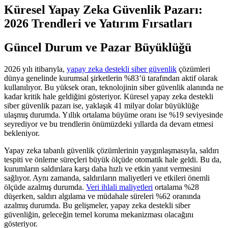
Küresel Yapay Zeka Güvenlik Pazarı:
2026 Trendleri ve Yatırım Fırsatları
Güncel Durum ve Pazar Büyüklüğü
2026 yılı itibarıyla,
yapay zeka destekli siber güvenlik
çözümleri
dünya genelinde kurumsal şirketlerin %83’ü tarafından aktif olarak
kullanılıyor. Bu yüksek oran, teknolojinin siber güvenlik alanında ne
kadar kritik hale geldiğini gösteriyor. Küresel yapay zeka destekli
siber güvenlik pazarı ise, yaklaşık 41 milyar dolar büyüklüğe
ulaşmış durumda. Yıllık ortalama büyüme oranı ise %19 seviyesinde
seyrediyor ve bu trendlerin önümüzdeki yıllarda da devam etmesi
bekleniyor.
Yapay zeka tabanlı güvenlik çözümlerinin yaygınlaşmasıyla, saldırı
tespiti ve önleme süreçleri büyük ölçüde otomatik hale geldi. Bu da,
kurumların saldırılara karşı daha hızlı ve etkin yanıt vermesini
sağlıyor. Aynı zamanda, saldırıların maliyetleri ve etkileri önemli
ölçüde azalmış durumda.
Veri ihlali maliyetleri
ortalama %28
düşerken, saldırı algılama ve müdahale süreleri %62 oranında
azalmış durumda. Bu gelişmeler, yapay zeka destekli siber
güvenliğin, geleceğin temel koruma mekanizması olacağını
gösteriyor.