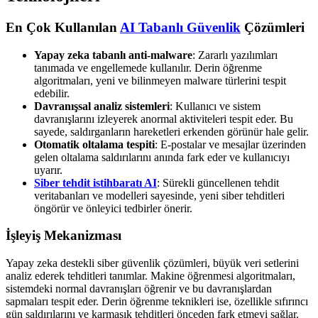
En Çok Kullanılan
AI Tabanlı Güvenlik
Çözümleri
Yapay zeka tabanlı anti-malware
: Zararlı yazılımları
tanımada ve engellemede kullanılır. Derin öğrenme
algoritmaları, yeni ve bilinmeyen malware türlerini tespit
edebilir.
Davranışsal analiz sistemleri
: Kullanıcı ve sistem
davranışlarını izleyerek anormal aktiviteleri tespit eder. Bu
sayede, saldırganların hareketleri erkenden görünür hale gelir.
Otomatik oltalama tespiti
: E-postalar ve mesajlar üzerinden
gelen oltalama saldırılarını anında fark eder ve kullanıcıyı
uyarır.
Siber tehdit istihbaratı AI
: Sürekli güncellenen tehdit
veritabanları ve modelleri sayesinde, yeni siber tehditleri
öngörür ve önleyici tedbirler önerir.
İşleyiş Mekanizması
Yapay zeka destekli siber güvenlik çözümleri, büyük veri setlerini
analiz ederek tehditleri tanımlar. Makine öğrenmesi algoritmaları,
sistemdeki normal davranışları öğrenir ve bu davranışlardan
sapmaları tespit eder. Derin öğrenme teknikleri ise, özellikle sıfırıncı
gün saldırılarını ve karmaşık tehditleri önceden fark etmeyi sağlar.