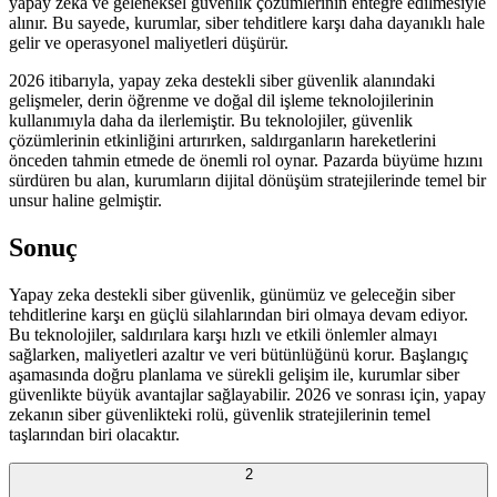
yapay zeka ve geleneksel güvenlik çözümlerinin entegre edilmesiyle
alınır. Bu sayede, kurumlar, siber tehditlere karşı daha dayanıklı hale
gelir ve operasyonel maliyetleri düşürür.
2026 itibarıyla, yapay zeka destekli siber güvenlik alanındaki
gelişmeler, derin öğrenme ve doğal dil işleme teknolojilerinin
kullanımıyla daha da ilerlemiştir. Bu teknolojiler, güvenlik
çözümlerinin etkinliğini artırırken, saldırganların hareketlerini
önceden tahmin etmede de önemli rol oynar. Pazarda büyüme hızını
sürdüren bu alan, kurumların dijital dönüşüm stratejilerinde temel bir
unsur haline gelmiştir.
Sonuç
Yapay zeka destekli siber güvenlik, günümüz ve geleceğin siber
tehditlerine karşı en güçlü silahlarından biri olmaya devam ediyor.
Bu teknolojiler, saldırılara karşı hızlı ve etkili önlemler almayı
sağlarken, maliyetleri azaltır ve veri bütünlüğünü korur. Başlangıç
aşamasında doğru planlama ve sürekli gelişim ile, kurumlar siber
güvenlikte büyük avantajlar sağlayabilir. 2026 ve sonrası için, yapay
zekanın siber güvenlikteki rolü, güvenlik stratejilerinin temel
taşlarından biri olacaktır.
2