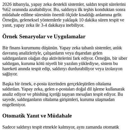
2026 itibarıyla, yapay zeka destekli sistemler, saldırı tespit sürelerini
%62 oranında azaltabiliyor. Bu, saldırıya ilk teşhis konduktan sonra
müdahale edilme süresinin önemli ölçüde kısaldığı anlamına gelir.
Örneğin, geleneksel yöntemlerle yaklaşık 10 dakika süren tespit ve
yanıt, yapay zeka ile 3-4 dakikaya inebiliyor.
Örnek Senaryolar ve Uygulamalar
Bir finans kurumunu düşünün. Yapay zeka tabanlı sistemler, anlık
davranış analizleriyle, çalışanların veya dışarıdan gelen
saldırganların olağan dışı aktivitelerini fark ediyor. Örneğin, bir siber
saldırgan, kuruma kötü niyetli bir yazılım yüklediyse, sistem bu
hareketi anında tespit edip, saldırıyı durdurabiliyor veya izolasyon
sağlıyor.
Başka bir örnek, e-posta üzerinden gerçekleştirilen oltalama
saldırıları. Yapay zeka, gelen e-postaları doğal dil işleme kullanarak
analiz ediyor ve phishing içeriği taşıyan mesajları tespit ediyor. Bu
sayede, saldırganların oltalama girişimleri, kuruma ulaşmadan
engelleniyor.
Otomatik Yanıt ve Müdahale
Sadece saldırıyı tespit etmekle kalmıyor, aynı zamanda otomatik