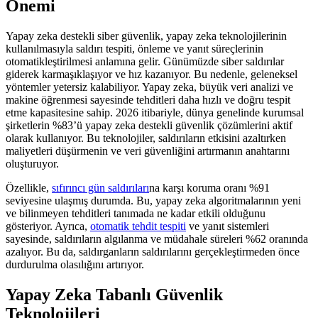
Önemi
Yapay zeka destekli siber güvenlik, yapay zeka teknolojilerinin
kullanılmasıyla saldırı tespiti, önleme ve yanıt süreçlerinin
otomatikleştirilmesi anlamına gelir. Günümüzde siber saldırılar
giderek karmaşıklaşıyor ve hız kazanıyor. Bu nedenle, geleneksel
yöntemler yetersiz kalabiliyor. Yapay zeka, büyük veri analizi ve
makine öğrenmesi sayesinde tehditleri daha hızlı ve doğru tespit
etme kapasitesine sahip. 2026 itibariyle, dünya genelinde kurumsal
şirketlerin %83’ü yapay zeka destekli güvenlik çözümlerini aktif
olarak kullanıyor. Bu teknolojiler, saldırıların etkisini azaltırken
maliyetleri düşürmenin ve veri güvenliğini artırmanın anahtarını
oluşturuyor.
Özellikle,
sıfırıncı gün saldırıları
na karşı koruma oranı %91
seviyesine ulaşmış durumda. Bu, yapay zeka algoritmalarının yeni
ve bilinmeyen tehditleri tanımada ne kadar etkili olduğunu
gösteriyor. Ayrıca,
otomatik tehdit tespiti
ve yanıt sistemleri
sayesinde, saldırıların algılanma ve müdahale süreleri %62 oranında
azalıyor. Bu da, saldırganların saldırılarını gerçekleştirmeden önce
durdurulma olasılığını artırıyor.
Yapay Zeka Tabanlı Güvenlik
Teknolojileri