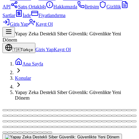
API
Satış Ortaklığı
Hakkımızda
İletişim
Gizlilik
Şartlar
İade
Fiyatlandırma
Giriş Yap
Kayıt Ol
Yapay Zeka Destekli Siber Güvenlik: Güvenlikte Yeni
Dönem
Giriş Yap
Kayıt Ol
🇹🇷
Türkçe
Ana Sayfa
Konular
Yapay Zeka Destekli Siber Güvenlik: Güvenlikte Yeni
Dönem