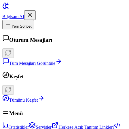
Bilgisam AI
Yeni Sohbet
Oturum Mesajları
Tüm Mesajları Görüntüle
Keşfet
Tümünü Keşfet
Menü
İstatistikler
Servisler
Herkese Açık Tanıtım Linkleri