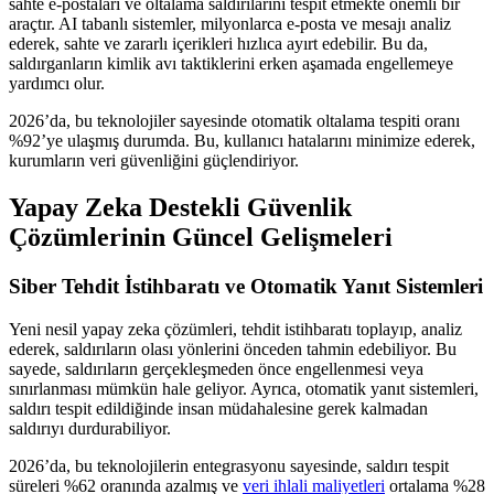
sahte e-postaları ve oltalama saldırılarını tespit etmekte önemli bir
araçtır. AI tabanlı sistemler, milyonlarca e-posta ve mesajı analiz
ederek, sahte ve zararlı içerikleri hızlıca ayırt edebilir. Bu da,
saldırganların kimlik avı taktiklerini erken aşamada engellemeye
yardımcı olur.
2026’da, bu teknolojiler sayesinde otomatik oltalama tespiti oranı
%92’ye ulaşmış durumda. Bu, kullanıcı hatalarını minimize ederek,
kurumların veri güvenliğini güçlendiriyor.
Yapay Zeka Destekli Güvenlik
Çözümlerinin Güncel Gelişmeleri
Siber Tehdit İstihbaratı ve Otomatik Yanıt Sistemleri
Yeni nesil yapay zeka çözümleri, tehdit istihbaratı toplayıp, analiz
ederek, saldırıların olası yönlerini önceden tahmin edebiliyor. Bu
sayede, saldırıların gerçekleşmeden önce engellenmesi veya
sınırlanması mümkün hale geliyor. Ayrıca, otomatik yanıt sistemleri,
saldırı tespit edildiğinde insan müdahalesine gerek kalmadan
saldırıyı durdurabiliyor.
2026’da, bu teknolojilerin entegrasyonu sayesinde, saldırı tespit
süreleri %62 oranında azalmış ve
veri ihlali maliyetleri
ortalama %28