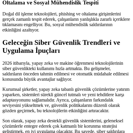
Oltalama ve Sosyal Mühendislik Tespiti
Doğal dil işleme teknolojileri, phishing ve oltalama girişimlerini
gerçek zamanlı tespit ederek, çalışanların yanlışlıkla zararlı içeriklere
tıklamasını engelliyor. Bu, sosyal mühendislik saldırılarının
etkinliğini azaltıyor.
Geleceğin Siber Güvenlik Trendleri ve
Uygulama İpuçları
2026 itibarıyla, yapay zeka ve makine öğrenmesi teknolojilerinin
siber güvenlikteki kullanımı hızla artmakta. Bu gelişmeler,
saldırıların önceden tahmin edilmesi ve otomatik müdahale edilmesi
konusunda büyük avantajlar sağlıyor.
Kurumsal şirketler, yapay zeka tabanlı güvenlik çözümlerine yatırım
yaparken, sistemleri sürekli güncel tutmalı ve yeni tehditlere karşı
adaptasyonunu sağlamalıdır. Ayrıca, çalışanların farkındalık
seviyesini yükseltmek ve, güvenlik politikalarını düzenli olarak
gözden geçirmek, bu teknolojilerin etkinliğini artıracaktır.
Son olarak, yapay zeka destekli güvenlik sistemlerini, geleneksel
çözümlerle entegre ederek çok katmanlı bir korunma stratejisi
geliştirmek, en iyi uygulama olacaktır. Bu sayede, siber saldırılara