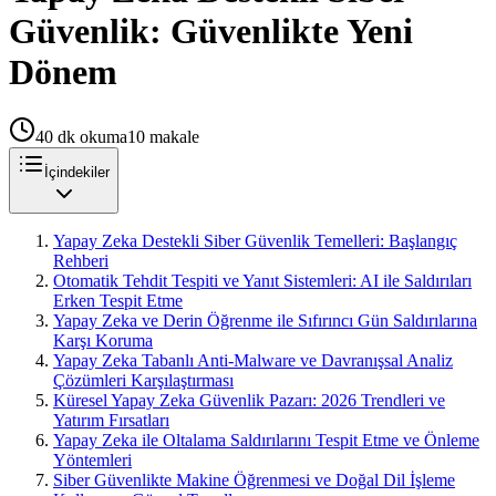
Güvenlik: Güvenlikte Yeni
Dönem
40
dk okuma
10
makale
İçindekiler
Yapay Zeka Destekli Siber Güvenlik Temelleri: Başlangıç
Rehberi
Otomatik Tehdit Tespiti ve Yanıt Sistemleri: AI ile Saldırıları
Erken Tespit Etme
Yapay Zeka ve Derin Öğrenme ile Sıfırıncı Gün Saldırılarına
Karşı Koruma
Yapay Zeka Tabanlı Anti-Malware ve Davranışsal Analiz
Çözümleri Karşılaştırması
Küresel Yapay Zeka Güvenlik Pazarı: 2026 Trendleri ve
Yatırım Fırsatları
Yapay Zeka ile Oltalama Saldırılarını Tespit Etme ve Önleme
Yöntemleri
Siber Güvenlikte Makine Öğrenmesi ve Doğal Dil İşleme