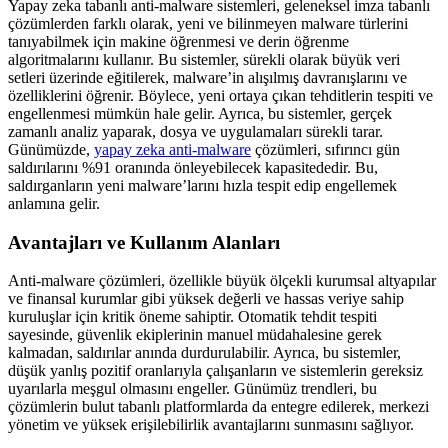
Yapay zeka tabanlı anti-malware sistemleri, geleneksel imza tabanlı
çözümlerden farklı olarak, yeni ve bilinmeyen malware türlerini
tanıyabilmek için makine öğrenmesi ve derin öğrenme
algoritmalarını kullanır. Bu sistemler, sürekli olarak büyük veri
setleri üzerinde eğitilerek, malware’in alışılmış davranışlarını ve
özelliklerini öğrenir. Böylece, yeni ortaya çıkan tehditlerin tespiti ve
engellenmesi mümkün hale gelir. Ayrıca, bu sistemler, gerçek
zamanlı analiz yaparak, dosya ve uygulamaları sürekli tarar.
Günümüzde,
yapay zeka anti-malware
çözümleri, sıfırıncı gün
saldırılarını %91 oranında önleyebilecek kapasitededir. Bu,
saldırganların yeni malware’larını hızla tespit edip engellemek
anlamına gelir.
Avantajları ve Kullanım Alanları
Anti-malware çözümleri, özellikle büyük ölçekli kurumsal altyapılar
ve finansal kurumlar gibi yüksek değerli ve hassas veriye sahip
kuruluşlar için kritik öneme sahiptir. Otomatik tehdit tespiti
sayesinde, güvenlik ekiplerinin manuel müdahalesine gerek
kalmadan, saldırılar anında durdurulabilir. Ayrıca, bu sistemler,
düşük yanlış pozitif oranlarıyla çalışanların ve sistemlerin gereksiz
uyarılarla meşgul olmasını engeller. Günümüz trendleri, bu
çözümlerin bulut tabanlı platformlarda da entegre edilerek, merkezi
yönetim ve yüksek erişilebilirlik avantajlarını sunmasını sağlıyor.