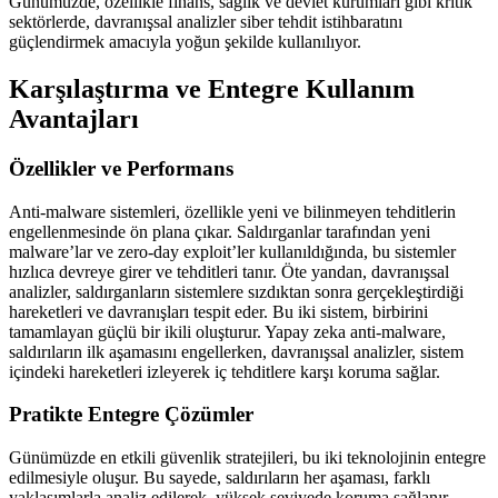
Günümüzde, özellikle finans, sağlık ve devlet kurumları gibi kritik
sektörlerde, davranışsal analizler siber tehdit istihbaratını
güçlendirmek amacıyla yoğun şekilde kullanılıyor.
Karşılaştırma ve Entegre Kullanım
Avantajları
Özellikler ve Performans
Anti-malware sistemleri, özellikle yeni ve bilinmeyen tehditlerin
engellenmesinde ön plana çıkar. Saldırganlar tarafından yeni
malware’lar ve zero-day exploit’ler kullanıldığında, bu sistemler
hızlıca devreye girer ve tehditleri tanır. Öte yandan, davranışsal
analizler, saldırganların sistemlere sızdıktan sonra gerçekleştirdiği
hareketleri ve davranışları tespit eder. Bu iki sistem, birbirini
tamamlayan güçlü bir ikili oluşturur. Yapay zeka anti-malware,
saldırıların ilk aşamasını engellerken, davranışsal analizler, sistem
içindeki hareketleri izleyerek iç tehditlere karşı koruma sağlar.
Pratikte Entegre Çözümler
Günümüzde en etkili güvenlik stratejileri, bu iki teknolojinin entegre
edilmesiyle oluşur. Bu sayede, saldırıların her aşaması, farklı
yaklaşımlarla analiz edilerek, yüksek seviyede koruma sağlanır.