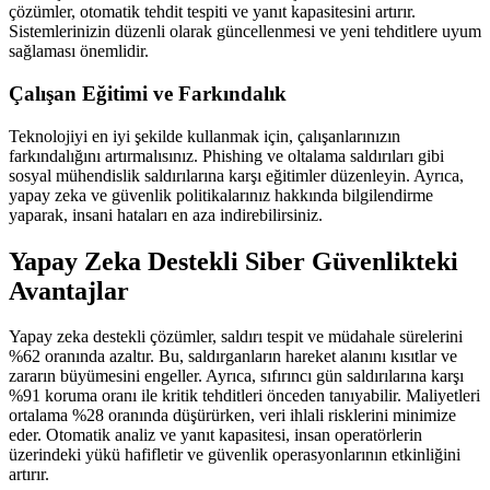
çözümler, otomatik tehdit tespiti ve yanıt kapasitesini artırır.
Sistemlerinizin düzenli olarak güncellenmesi ve yeni tehditlere uyum
sağlaması önemlidir.
Çalışan Eğitimi ve Farkındalık
Teknolojiyi en iyi şekilde kullanmak için, çalışanlarınızın
farkındalığını artırmalısınız. Phishing ve oltalama saldırıları gibi
sosyal mühendislik saldırılarına karşı eğitimler düzenleyin. Ayrıca,
yapay zeka ve güvenlik politikalarınız hakkında bilgilendirme
yaparak, insani hataları en aza indirebilirsiniz.
Yapay Zeka Destekli Siber Güvenlikteki
Avantajlar
Yapay zeka destekli çözümler, saldırı tespit ve müdahale sürelerini
%62 oranında azaltır. Bu, saldırganların hareket alanını kısıtlar ve
zararın büyümesini engeller. Ayrıca, sıfırıncı gün saldırılarına karşı
%91 koruma oranı ile kritik tehditleri önceden tanıyabilir. Maliyetleri
ortalama %28 oranında düşürürken, veri ihlali risklerini minimize
eder. Otomatik analiz ve yanıt kapasitesi, insan operatörlerin
üzerindeki yükü hafifletir ve güvenlik operasyonlarının etkinliğini
artırır.