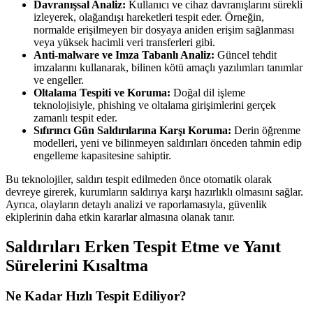
Davranışsal Analiz:
Kullanıcı ve cihaz davranışlarını sürekli
izleyerek, olağandışı hareketleri tespit eder. Örneğin,
normalde erişilmeyen bir dosyaya aniden erişim sağlanması
veya yüksek hacimli veri transferleri gibi.
Anti-malware ve Imza Tabanlı Analiz:
Güncel tehdit
imzalarını kullanarak, bilinen kötü amaçlı yazılımları tanımlar
ve engeller.
Oltalama Tespiti ve Koruma:
Doğal dil işleme
teknolojisiyle, phishing ve oltalama girişimlerini gerçek
zamanlı tespit eder.
Sıfırıncı Gün Saldırılarına Karşı Koruma:
Derin öğrenme
modelleri, yeni ve bilinmeyen saldırıları önceden tahmin edip
engelleme kapasitesine sahiptir.
Bu teknolojiler, saldırı tespit edilmeden önce otomatik olarak
devreye girerek, kurumların saldırıya karşı hazırlıklı olmasını sağlar.
Ayrıca, olayların detaylı analizi ve raporlamasıyla, güvenlik
ekiplerinin daha etkin kararlar almasına olanak tanır.
Saldırıları Erken Tespit Etme ve Yanıt
Sürelerini Kısaltma
Ne Kadar Hızlı Tespit Ediliyor?