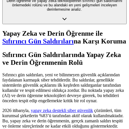
Derin öğrenme ve yapay zeka teknolojilerinin sıfırıncı gün saldırılarını
önlemedeki rolünü ve bu alandaki en yeni gelişmeleri inceleyen
derinlemesine analiz.
Yapay Zeka ve Derin Öğrenme ile
Sıfırıncı Gün Saldırıları
na Karşı Koruma
Sıfırıncı Gün Saldırılarında Yapay Zeka
ve Derin Öğrenmenin Rolü
Sıfırıncı gün saldırıları, yeni ve bilinmeyen güvenlik açıklarından
faydalanan karmaşık siber tehditlerdir. Bu saldırılar, genellikle
sistemlerin güvenlik açıklarını ilk keşfeden saldırganlar tarafından
kullanılır ve tespit edilmesi oldukça zordur. Bu noktada yapay zeka
(AI) ve derin öğrenme teknolojileri devreye girerek, bu tehditleri
önceden tespit edip engellemekte kritik bir rol oynar.
2026 itibarıyla,
yapay zeka destekli siber güvenlik
çözümleri, tüm
kurumsal şirketlerin %83’ü tarafından aktif olarak kullanılmaktadır.
Bu, yapay zeka ve derin öğrenmenin, gerçek zamanlı saldırı tespiti
ve önleme süreçlerinde ne kadar etkili olduğunu göstermektedir.