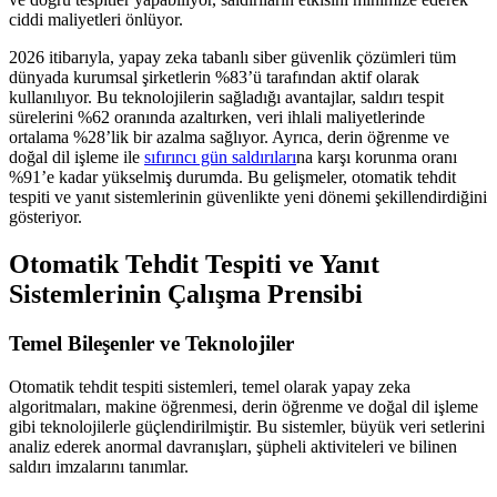
ciddi maliyetleri önlüyor.
2026 itibarıyla, yapay zeka tabanlı siber güvenlik çözümleri tüm
dünyada kurumsal şirketlerin %83’ü tarafından aktif olarak
kullanılıyor. Bu teknolojilerin sağladığı avantajlar, saldırı tespit
sürelerini %62 oranında azaltırken, veri ihlali maliyetlerinde
ortalama %28’lik bir azalma sağlıyor. Ayrıca, derin öğrenme ve
doğal dil işleme ile
sıfırıncı gün saldırıları
na karşı korunma oranı
%91’e kadar yükselmiş durumda. Bu gelişmeler, otomatik tehdit
tespiti ve yanıt sistemlerinin güvenlikte yeni dönemi şekillendirdiğini
gösteriyor.
Otomatik Tehdit Tespiti ve Yanıt
Sistemlerinin Çalışma Prensibi
Temel Bileşenler ve Teknolojiler
Otomatik tehdit tespiti sistemleri, temel olarak yapay zeka
algoritmaları, makine öğrenmesi, derin öğrenme ve doğal dil işleme
gibi teknolojilerle güçlendirilmiştir. Bu sistemler, büyük veri setlerini
analiz ederek anormal davranışları, şüpheli aktiviteleri ve bilinen
saldırı imzalarını tanımlar.