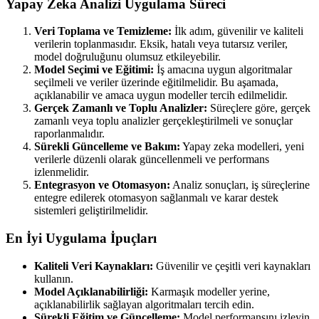
Yapay Zeka Analizi Uygulama Süreci
Veri Toplama ve Temizleme:
İlk adım, güvenilir ve kaliteli
verilerin toplanmasıdır. Eksik, hatalı veya tutarsız veriler,
model doğruluğunu olumsuz etkileyebilir.
Model Seçimi ve Eğitimi:
İş amacına uygun algoritmalar
seçilmeli ve veriler üzerinde eğitilmelidir. Bu aşamada,
açıklanabilir ve amaca uygun modeller tercih edilmelidir.
Gerçek Zamanlı ve Toplu Analizler:
Süreçlere göre, gerçek
zamanlı veya toplu analizler gerçekleştirilmeli ve sonuçlar
raporlanmalıdır.
Sürekli Güncelleme ve Bakım:
Yapay zeka modelleri, yeni
verilerle düzenli olarak güncellenmeli ve performans
izlenmelidir.
Entegrasyon ve Otomasyon:
Analiz sonuçları, iş süreçlerine
entegre edilerek otomasyon sağlanmalı ve karar destek
sistemleri geliştirilmelidir.
En İyi Uygulama İpuçları
Kaliteli Veri Kaynakları:
Güvenilir ve çeşitli veri kaynakları
kullanın.
Model Açıklanabilirliği:
Karmaşık modeller yerine,
açıklanabilirlik sağlayan algoritmaları tercih edin.
Sürekli Eğitim ve Güncelleme:
Model performansını izleyin