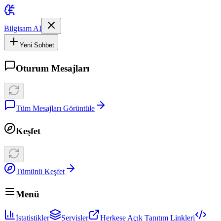
Bilgisam AI
Yeni Sohbet
Oturum Mesajları
Tüm Mesajları Görüntüle
Keşfet
Tümünü Keşfet
Menü
İstatistikler
Servisler
Herkese Açık Tanıtım Linkleri