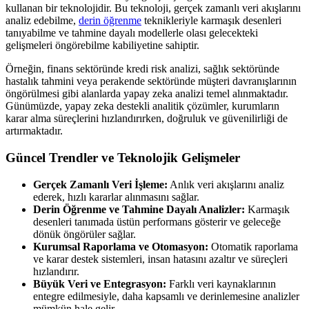
kullanan bir teknolojidir. Bu teknoloji, gerçek zamanlı veri akışlarını
analiz edebilme,
derin öğrenme
teknikleriyle karmaşık desenleri
tanıyabilme ve tahmine dayalı modellerle olası gelecekteki
gelişmeleri öngörebilme kabiliyetine sahiptir.
Örneğin, finans sektöründe kredi risk analizi, sağlık sektöründe
hastalık tahmini veya perakende sektöründe müşteri davranışlarının
öngörülmesi gibi alanlarda yapay zeka analizi temel alınmaktadır.
Günümüzde, yapay zeka destekli analitik çözümler, kurumların
karar alma süreçlerini hızlandırırken, doğruluk ve güvenilirliği de
artırmaktadır.
Güncel Trendler ve Teknolojik Gelişmeler
Gerçek Zamanlı Veri İşleme:
Anlık veri akışlarını analiz
ederek, hızlı kararlar alınmasını sağlar.
Derin Öğrenme ve Tahmine Dayalı Analizler:
Karmaşık
desenleri tanımada üstün performans gösterir ve geleceğe
dönük öngörüler sağlar.
Kurumsal Raporlama ve Otomasyon:
Otomatik raporlama
ve karar destek sistemleri, insan hatasını azaltır ve süreçleri
hızlandırır.
Büyük Veri ve Entegrasyon:
Farklı veri kaynaklarının
entegre edilmesiyle, daha kapsamlı ve derinlemesine analizler
mümkün hale gelir.