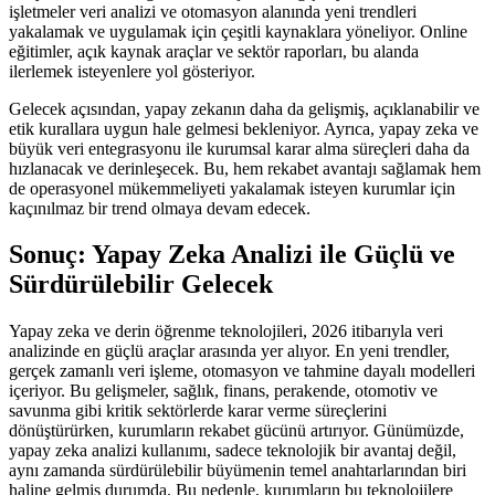
işletmeler veri analizi ve otomasyon alanında yeni trendleri
yakalamak ve uygulamak için çeşitli kaynaklara yöneliyor. Online
eğitimler, açık kaynak araçlar ve sektör raporları, bu alanda
ilerlemek isteyenlere yol gösteriyor.
Gelecek açısından, yapay zekanın daha da gelişmiş, açıklanabilir ve
etik kurallara uygun hale gelmesi bekleniyor. Ayrıca, yapay zeka ve
büyük veri entegrasyonu ile kurumsal karar alma süreçleri daha da
hızlanacak ve derinleşecek. Bu, hem rekabet avantajı sağlamak hem
de operasyonel mükemmeliyeti yakalamak isteyen kurumlar için
kaçınılmaz bir trend olmaya devam edecek.
Sonuç: Yapay Zeka Analizi ile Güçlü ve
Sürdürülebilir Gelecek
Yapay zeka ve derin öğrenme teknolojileri, 2026 itibarıyla veri
analizinde en güçlü araçlar arasında yer alıyor. En yeni trendler,
gerçek zamanlı veri işleme, otomasyon ve tahmine dayalı modelleri
içeriyor. Bu gelişmeler, sağlık, finans, perakende, otomotiv ve
savunma gibi kritik sektörlerde karar verme süreçlerini
dönüştürürken, kurumların rekabet gücünü artırıyor. Günümüzde,
yapay zeka analizi kullanımı, sadece teknolojik bir avantaj değil,
aynı zamanda sürdürülebilir büyümenin temel anahtarlarından biri
haline gelmiş durumda. Bu nedenle, kurumların bu teknolojilere