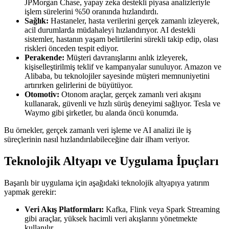
JPMorgan Chase, yapay zeka destekli piyasa analizleriyle
işlem sürelerini %50 oranında hızlandırdı.
Sağlık:
Hastaneler, hasta verilerini gerçek zamanlı izleyerek,
acil durumlarda müdahaleyi hızlandırıyor. AI destekli
sistemler, hastanın yaşam belirtilerini sürekli takip edip, olası
riskleri önceden tespit ediyor.
Perakende:
Müşteri davranışlarını anlık izleyerek,
kişiselleştirilmiş teklif ve kampanyalar sunuluyor. Amazon ve
Alibaba, bu teknolojiler sayesinde müşteri memnuniyetini
artırırken gelirlerini de büyütüyor.
Otomotiv:
Otonom araçlar, gerçek zamanlı veri akışını
kullanarak, güvenli ve hızlı sürüş deneyimi sağlıyor. Tesla ve
Waymo gibi şirketler, bu alanda öncü konumda.
Bu örnekler, gerçek zamanlı veri işleme ve AI analizi ile iş
süreçlerinin nasıl hızlandırılabileceğine dair ilham veriyor.
Teknolojik Altyapı ve Uygulama İpuçları
Başarılı bir uygulama için aşağıdaki teknolojik altyapıya yatırım
yapmak gerekir:
Veri Akış Platformları:
Kafka, Flink veya Spark Streaming
gibi araçlar, yüksek hacimli veri akışlarını yönetmekte
kullanılır.