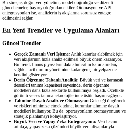
Bu süreçte, doğru veri yönetimi, model doğruluğu ve düzenli
güncellemeler, başarıyı doğrudan etkiler. Otomasyon ve API
entegrasyonları ise, analizlerin iş akışlarına sorunsuz entegre
edilmesini sağlar.
En Yeni Trendler ve Uygulama Alanları
Güncel Trendler
Gerçek Zamanlı Veri İşleme:
Anlık kararlar alabilmek için
veri akışlarının hızla analiz edilmesi büyük önem kazanıyor.
Bu trend, finans piyasalarındaki alım satım kararlarından,
sağlıkta acil durum yönetimine kadar geniş bir yelpazede
kendini gösteriyor.
Derin Öğrenme Tabanlı Analitik:
Büyük veri ve karmaşık
desenleri tanıma kapasitesi sayesinde, derin öğrenme
modelleri daha fazla sektörde kullanılmaya başladı. Özellikle
görüntü ve ses tanıma teknolojilerinde üstün başarı sağlıyor.
Tahmine Dayalı Analiz ve Otomasyon:
Geleceği öngörmek
ve riskleri minimize etmek adına, kurumlar tahmine dayalı
modelleri kullanıyor. Bu da, operasyonların otomasyonunu ve
stratejik planlamayı kolaylaştırıyor.
Büyük Veri ve Yapay Zeka Entegrasyonu:
Veri hacmi
arttıkça, yapay zeka çözümleri büyük veri altyapılarıyla