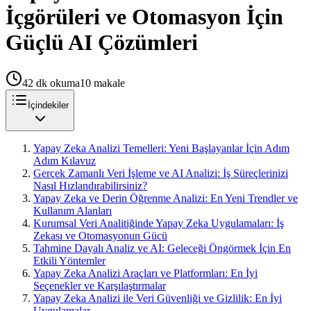
İçgörüleri ve Otomasyon İçin
Güçlü AI Çözümleri
42
dk okuma
10
makale
İçindekiler
Yapay Zeka Analizi Temelleri: Yeni Başlayanlar İçin Adım
Adım Kılavuz
Gerçek Zamanlı Veri İşleme ve AI Analizi: İş Süreçlerinizi
Nasıl Hızlandırabilirsiniz?
Yapay Zeka ve Derin Öğrenme Analizi: En Yeni Trendler ve
Kullanım Alanları
Kurumsal Veri Analitiğinde Yapay Zeka Uygulamaları: İş
Zekası ve Otomasyonun Gücü
Tahmine Dayalı Analiz ve AI: Geleceği Öngörmek İçin En
Etkili Yöntemler
Yapay Zeka Analizi Araçları ve Platformları: En İyi
Seçenekler ve Karşılaştırmalar
Yapay Zeka Analizi ile Veri Güvenliği ve Gizlilik: En İyi
Uygulamalar