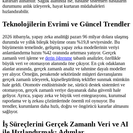
kararları alınabilir. Sağlık alanında ise, hastane sistemleri hastaların
durumunu anlık izleyerek, hayat kurtaran müdahaleleri
hızlandırabilir.
Teknolojilerin Evrimi ve Güncel Trendler
2026 itibarıyla, yapay zeka analitiği pazarı 96 milyar dolara ulaşmış
durumda ve yıllık bileşik büyüme oranı %19,8 seviyesinde. Bu
büyümenin temelinde, gelişmiş yapay zeka modellerinin veriyi
anlamlandırma hızını %42 oranında artırması yatıyor. Gerçek
zamanlı veri işleme ve
derin öğrenme
tabanlı analizler, özellikle
büyük veri ve otomasyon alanında öne çıkıyor. En çok odaklanan
alanlar arasında, gerçek zamanlı analiz ve tahmine dayalı modeller
yer alıyor. Örneğin, perakende sektöründe müşteri davranışlarını
gerçek zamanlı izleyerek, kişiselleştirilmiş teklifler sunmak mümkün
hale geldi. Otomotiv endüstrisinde ise, sürücü destek sistemleri ve
otomasyon, gerçek zamanlı veriye dayanarak daha güvenli hale
geliyor. Ayrıca, yapay zeka ve büyük veri entegrasyonu, kurumsal
raporlama ve iş zekası çözümlerinde önemli rol oynuyor. Bu
trendler, kurumların daha hızlı, doğru ve öngörücü kararlar almasını
sağlıyor.
İş Süreçlerini Gerçek Zamanlı Veri ve AI
ile Hızlandırmak: Adımlar