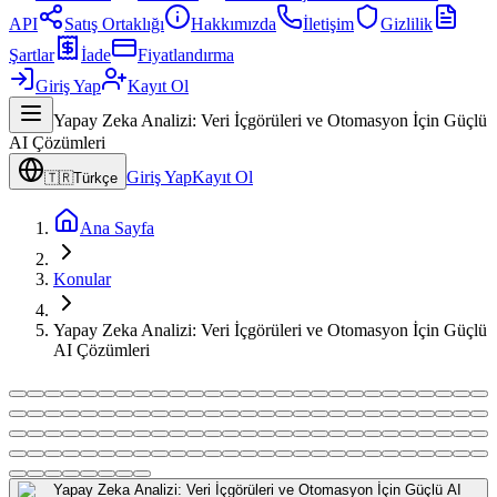
API
Satış Ortaklığı
Hakkımızda
İletişim
Gizlilik
Şartlar
İade
Fiyatlandırma
Giriş Yap
Kayıt Ol
Yapay Zeka Analizi: Veri İçgörüleri ve Otomasyon İçin Güçlü
AI Çözümleri
Giriş Yap
Kayıt Ol
🇹🇷
Türkçe
Ana Sayfa
Konular
Yapay Zeka Analizi: Veri İçgörüleri ve Otomasyon İçin Güçlü
AI Çözümleri