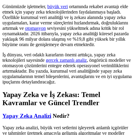
Günümüzde işletmeler,
büyük veri
ortamında rekabet avantajı elde
etmek için yapay zeka teknolojilerinden faydalanmaya başladı.
Özellikle kurumsal veri analitiği ve iş zekası alanında yapay zeka
uygulamaları, karar verme süreçlerini hızlandırmak, doğruluklarını
artırmak ve
otomasyon
seviyesini yükseltmek adına kritik bir rol
oynamaktadır. 2026 itibarıyla, yapay zeka analitiği küresel pazarda
yaklaşık 96 milyar dolara ulaşmış ve %19,8 gibi yüksek bir yıllık
büyüme oranı ile genişlemeye devam etmektedir.
İş dünyası, veri odaklı kararların önemi arttıkça, yapay zeka
teknolojileri sayesinde
gerçek zamanlı analiz
, öngörücü modeller ve
otomasyon çözümlerini entegre ederek operasyonel verimliliklerini
artırmaktadır. Bu yazıda, kurumsal veri analitiğinde yapay zeka
uygulamalarının temel bileşenlerini, avantajlarını ve en iyi uygulama
ipuçlarını detaylandıracağız.
Yapay Zeka ve İş Zekası: Temel
Kavramlar ve Güncel Trendler
Yapay Zeka Analizi
Nedir?
Yapay zeka analizi, büyük veri setlerini işleyerek anlamlı içgörüler
ve tahminler üretmek amacıyla gelişmiş algoritmalar ve modeller