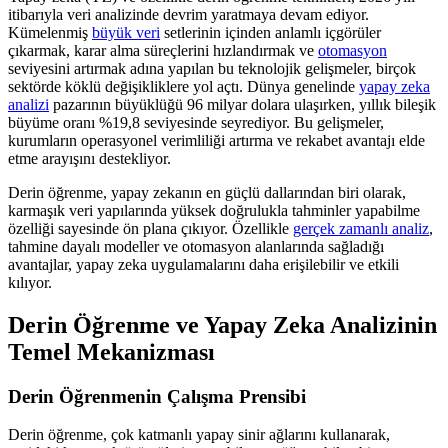
itibarıyla veri analizinde devrim yaratmaya devam ediyor.
Kümelenmiş
büyük veri
setlerinin içinden anlamlı içgörüler
çıkarmak, karar alma süreçlerini hızlandırmak ve
otomasyon
seviyesini artırmak adına yapılan bu teknolojik gelişmeler, birçok
sektörde köklü değişikliklere yol açtı. Dünya genelinde
yapay zeka
analizi
pazarının büyüklüğü 96 milyar dolara ulaşırken, yıllık bileşik
büyüme oranı %19,8 seviyesinde seyrediyor. Bu gelişmeler,
kurumların operasyonel verimliliği artırma ve rekabet avantajı elde
etme arayışını destekliyor.
Derin öğrenme, yapay zekanın en güçlü dallarından biri olarak,
karmaşık veri yapılarında yüksek doğrulukla tahminler yapabilme
özelliği sayesinde ön plana çıkıyor. Özellikle
gerçek zamanlı analiz
,
tahmine dayalı modeller ve otomasyon alanlarında sağladığı
avantajlar, yapay zeka uygulamalarını daha erişilebilir ve etkili
kılıyor.
Derin Öğrenme ve Yapay Zeka Analizinin
Temel Mekanizması
Derin Öğrenmenin Çalışma Prensibi
Derin öğrenme, çok katmanlı yapay sinir ağlarını kullanarak,