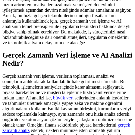
hızını artırırken, maliyetleri azaltmak ve müşteri deneyimini
iyileştirmek açısından devrim niteliğinde adımlar atmalarını sağlıyor.
Ancak, bu hızla gelişen teknolojilerin sunduğu fırsatları tam
anlamıyla kullanabilmek için, gerçek zamanlı veri işleme ve AI
analizinin temel prensipleri ile uygulama teknikleri hakkında detaylı
bilgiye sahip olmak gerekiyor. Bu makalede, iş süreçlerinizi nasıl
hızlandırabileceğinize dair önemli stratejileri, uygulama örneklerini
ve teknolojik altyapı detaylarını ele alacağız.
Gerçek Zamanlı Veri İşleme ve AI Analizi
Nedir?
Gerçek zamanlı veri işleme, verilerin toplanması, analizi ve
sonuçların anlık olarak kullanılabilir hale getirilmesi sürecidir. Bu
teknoloji, işletmelerin saniyeler içinde karar almasını sağlayarak,
piyasa hareketlerine ve müşteri taleplerine hızla yanıt vermelerine
imkan tanır. AI analizi ise,
büyük veri
setlerinden anlamlı içgörüler
ve tahminler üretmek amacıyla yapay zeka ve makine öğrenimi
algoritmalarını kullanır. Bu iki kavramın birleşimi, kurumların veriyi
sadece toplamakla kalmayıp, aynı zamanda onu hızla analiz ederek,
öngörüler ve otomasyon çözümleriyle iş akışlarını optimize etmesine
olanak tanır. Örneğin, finans sektöründe piyasa hareketlerini
gerçek
zamanlı analiz
ederek, riskleri minimize eden otomatik yatırım