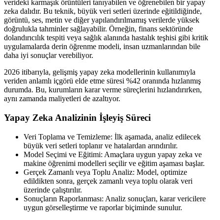
verideki karmaşık örüntüleri tanıyabilen ve öğrenebilen bir yapay
zeka dalıdır. Bu teknik, büyük veri setleri üzerinde eğitildiğinde,
görüntü, ses, metin ve diğer yapılandırılmamış verilerde yüksek
doğrulukla tahminler sağlayabilir. Örneğin, finans sektöründe
dolandırıcılık tespiti veya sağlık alanında hastalık teşhisi gibi kritik
uygulamalarda derin öğrenme modeli, insan uzmanlarından bile
daha iyi sonuçlar verebiliyor.
2026 itibarıyla, gelişmiş yapay zeka modellerinin kullanımıyla
veriden anlamlı içgörü elde etme süresi %42 oranında hızlanmış
durumda. Bu, kurumların karar verme süreçlerini hızlandırırken,
aynı zamanda maliyetleri de azaltıyor.
Yapay Zeka Analizinin İşleyiş Süreci
Veri Toplama ve Temizleme: İlk aşamada, analiz edilecek
büyük veri setleri toplanır ve hatalardan arındırılır.
Model Seçimi ve Eğitimi: Amaçlara uygun yapay zeka ve
makine öğrenimi modelleri seçilir ve eğitim aşaması başlar.
Gerçek Zamanlı veya Toplu Analiz: Model, optimize
edildikten sonra, gerçek zamanlı veya toplu olarak veri
üzerinde çalıştırılır.
Sonuçların Raporlanması: Analiz sonuçları, karar vericilere
uygun görselleştirme ve raporlar biçiminde sunulur.