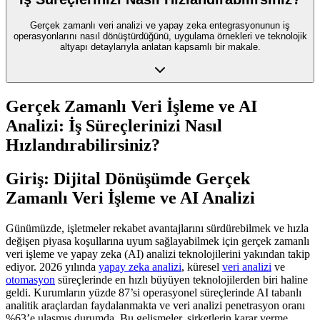
Gerçek zamanlı veri analizi ve yapay zeka entegrasyonunun iş
operasyonlarını nasıl dönüştürdüğünü, uygulama örnekleri ve teknolojik
altyapı detaylarıyla anlatan kapsamlı bir makale.
Gerçek Zamanlı Veri İşleme ve AI
Analizi: İş Süreçlerinizi Nasıl
Hızlandırabilirsiniz?
Giriş: Dijital Dönüşümde Gerçek
Zamanlı Veri İşleme ve AI Analizi
Günümüzde, işletmeler rekabet avantajlarını sürdürebilmek ve hızla
değişen piyasa koşullarına uyum sağlayabilmek için gerçek zamanlı
veri işleme ve yapay zeka (AI) analizi teknolojilerini yakından takip
ediyor. 2026 yılında
yapay zeka analizi
, küresel
veri analizi
ve
otomasyon
süreçlerinde en hızlı büyüyen teknolojilerden biri haline
geldi. Kurumların yüzde 87’si operasyonel süreçlerinde AI tabanlı
analitik araçlardan faydalanmakta ve veri analizi penetrasyon oranı
%63’e ulaşmış durumda. Bu gelişmeler, şirketlerin karar verme