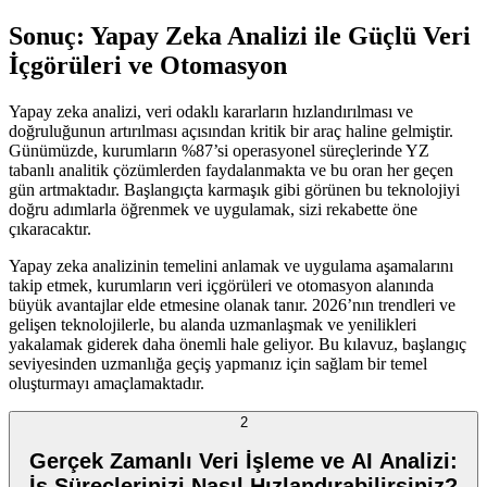
Sonuç: Yapay Zeka Analizi ile Güçlü Veri
İçgörüleri ve Otomasyon
Yapay zeka analizi, veri odaklı kararların hızlandırılması ve
doğruluğunun artırılması açısından kritik bir araç haline gelmiştir.
Günümüzde, kurumların %87’si operasyonel süreçlerinde YZ
tabanlı analitik çözümlerden faydalanmakta ve bu oran her geçen
gün artmaktadır. Başlangıçta karmaşık gibi görünen bu teknolojiyi
doğru adımlarla öğrenmek ve uygulamak, sizi rekabette öne
çıkaracaktır.
Yapay zeka analizinin temelini anlamak ve uygulama aşamalarını
takip etmek, kurumların veri içgörüleri ve otomasyon alanında
büyük avantajlar elde etmesine olanak tanır. 2026’nın trendleri ve
gelişen teknolojilerle, bu alanda uzmanlaşmak ve yenilikleri
yakalamak giderek daha önemli hale geliyor. Bu kılavuz, başlangıç
seviyesinden uzmanlığa geçiş yapmanız için sağlam bir temel
oluşturmayı amaçlamaktadır.
2
Gerçek Zamanlı Veri İşleme ve AI Analizi:
İş Süreçlerinizi Nasıl Hızlandırabilirsiniz?