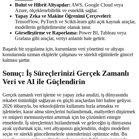
Bulut ve Hibrit Altyapılar:
AWS, Google Cloud veya
Azure, ölçeklenebilirlik ve esneklik sağlar.
Yapay Zeka ve Makine Öğrenimi Çerçeveleri:
TensorFlow, PyTorch ve Scikit-learn gibi açık kaynak araçlar,
modellerin geliştirilmesine olanak tanır.
Görselleştirme ve Raporlama:
Power BI, Tableau veya
Grafana gibi araçlar, veriyi anlamlı hale getirir.
Başarılı bir uygulama için, kurumların veri yönetimi ve altyapı
konularında uzman ekiplerle çalışması ve sürekli eğitimlerle güncel
kalması şarttır.
Sonuç: İş Süreçlerinizi Gerçek Zamanlı
Veri ve AI ile Güçlendirin
Gerçek zamanlı veri işleme ve yapay zeka analizi, iş dünyasında
rekabet üstünlüğü sağlayan en güçlü araçlardan biri haline geliyor.
2026 itibarıyla, bu teknolojilerin kullanımı hızla artmakta ve
işletmeler, karar alma süreçlerini hızlandırmak, maliyetleri düşürmek
ve müşteri memnuniyetini artırmak için bu çözümleri entegre
etmektedir. İş süreçlerinizi hızlandırmak ve geleceğin iş dünyasına
ayak uydurmak için, veri altyapınızı güçlendirin, doğru modelleri
seçin ve sürekli güncellemelerle sistemlerinizi optimize edin. Bu